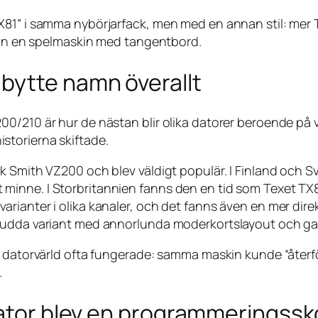
X81” i samma nybörjarfack, men med en annan stil: mer 
e än en spelmaskin med tangentbord.
bytte namn överallt
/210 är hur de nästan blir olika datorer beroende på vi
storierna skiftade.
k Smith VZ200 och blev väldigt populär. I Finland och S
inne. I Storbritannien fanns den en tid som Texet TX8
anter i olika kanaler, och det fanns även en mer direktf
n udda variant med annorlunda moderkortslayout och g
s datorvärld ofta fungerade: samma maskin kunde “återf
.
dator blev en programmeringssk