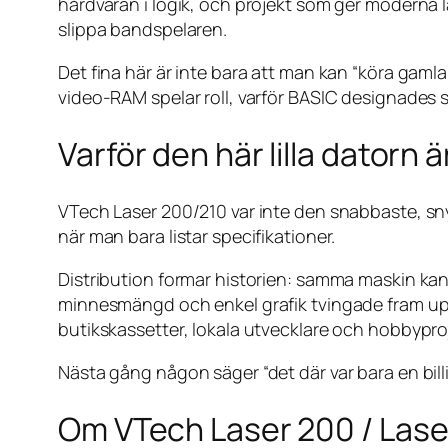
hårdvaran i logik, och projekt som ger moderna 
slippa bandspelaren.
Det fina här är inte bara att man kan “köra gaml
video-RAM spelar roll, varför BASIC designades 
Varför den här lilla datorn 
VTech Laser 200/210 var inte den snabbaste, sny
när man bara listar specifikationer.
Distribution formar historien: samma maskin kan 
minnesmängd och enkel grafik tvingade fram up
butikskassetter, lokala utvecklare och hobbyproj
Nästa gång någon säger “det där var bara en billig
Om VTech Laser 200 / Lase