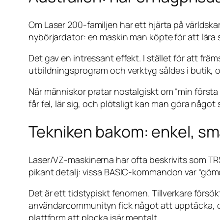
Om Laser 200-familjen har ett hjärta på världsk
nybörjardator: en maskin man köpte för att lära s
Det gav en intressant effekt. I stället för att f
utbildningsprogram och verktyg såldes i butik,
När människor pratar nostalgiskt om “min första d
får fel, lär sig, och plötsligt kan man göra någo
Tekniken bakom: enkel, smar
Laser/VZ-maskinerna har ofta beskrivits som TRS
pikant detalj: vissa BASIC-kommandon var “gömda
Det är ett tidstypiskt fenomen. Tillverkare försö
användarcommunityn fick något att upptäcka, och
plattform att plocka isär mentalt.