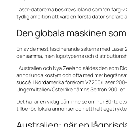
Laser-datorerna beskrevs ibland som “en färg-Z
tydlig ambition att vara en första dator snarar
Den globala maskinen som 
En av de mest fascinerande sakerna med Laser 200
densamma, men logotyperna och distributionshi
I Australien och Nya Zeeland såldes den som Dic
annorlunda kostym och ofta med mer begränsat m
succé. I Nordamerika förekom VZ200/Laser 200-vari
Ungern/Italien/Österrike nämns Seltron 200, e
Det här är en viktig påminnelse om hur 80-talet
tillbehör, lokala annonser och ett helt eget rykte
Australien: när en lågpris