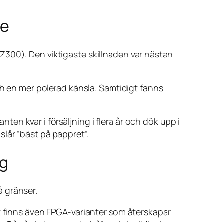
ge
Z300). Den viktigaste skillnaden var nästan
ch en mer polerad känsla. Samtidigt fanns
n kvar i försäljning i flera år och dök upp i
 slår “bäst på pappret”.
ng
å gränser.
et finns även FPGA-varianter som återskapar