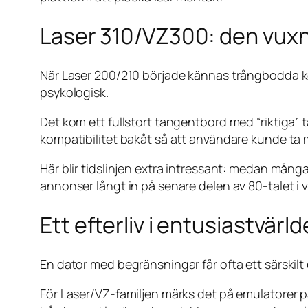
Laser 310/VZ300: den vuxn
När Laser 200/210 började kännas trångbodda kom
psykologisk.
Det kom ett fullstort tangentbord med “riktiga” 
kompatibilitet bakåt så att användare kunde ta m
Här blir tidslinjen extra intressant: medan mång
annonser långt in på senare delen av 80-talet i vis
Ett efterliv i entusiastvär
En dator med begränsningar får ofta ett särskilt ef
För Laser/VZ-familjen märks det på emulatorer p