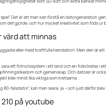
lagringsmöjligheter som SD-kort och extra bankat minne
a spel”. Det är att man kan förstå en datorgeneration ge
som det gjorde, och hur mycket kreativitet som föds ur 
är värd att minnas
ggaste eller mest kraftfulla hemdatorn. Men den är ett
vara ett fotnotssystem i ett land och en folkrörelse i et
pfinningsrikedom och gemenskap. Och datorer är också
ekt blev minst lika viktiga som kretsarna.
 80-talsdator”, kan man svara: ja – och just därför blev 
 210 på youtube