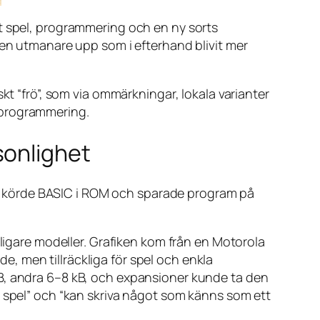
ot spel, programmering och en ny sorts
ten utmanare upp som i efterhand blivit mer
kt “frö”, som via ommärkningar, lokala varianter
ll programmering.
sonlighet
, körde BASIC i ROM och sparade program på
lligare modeller. Grafiken kom från en Motorola
, men tillräckliga för spel och enkla
kB, andra 6–8 kB, och expansioner kunde ta den
itet spel” och “kan skriva något som känns som ett