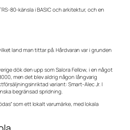
TRS-80-känsla i BASIC och arkitektur, och en
lket land man tittar på. Hårdvaran var i grunden
verige dök den upp som Salora Fellow, i en något
000, men det blev aldrig någon långvarig
örsäljningsinriktad variant: Smart-Alec Jr. I
anska begränsad spridning.
ödas” som ett lokalt varumärke, med lokala
ola