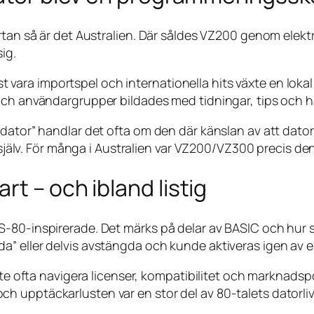
artan så är det Australien. Där såldes VZ200 genom elek
ig.
rämst vara importspel och internationella hits växte en lo
 och användargrupper bildades med tidningar, tips och 
ator” handlar det ofta om den där känslan av att datorn ä
t själv. För många i Australien var VZ200/VZ300 precis de
t – och ibland listig
-80-inspirerade. Det märks på delar av BASIC och hur s
” eller delvis avstängda och kunde aktiveras igen av e
kte ofta navigera licenser, kompatibilitet och marknadspo
 upptäckarlusten var en stor del av 80-talets datorliv.