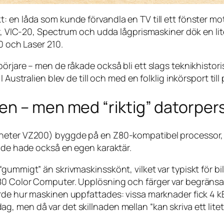
: en låda som kunde förvandla en TV till ett fönster m
or, VIC-20, Spectrum och udda lågprismaskiner dök en li
0 och Laser 210.
rjare – men de råkade också bli ett slags teknikhistoris
 Australien blev de till och med en folklig inkörsport ti
en – men med “riktig” datorper
 heter VZ200) byggde på en Z80-kompatibel processor
n de hade också en egen karaktär.
gummigt” än skrivmaskinsskönt, vilket var typiskt för bi
0 Color Computer. Upplösning och färger var begränsade
orde hur maskinen uppfattades: vissa marknader fick 4 
gt idag, men då var det skillnaden mellan “kan skriva ett l