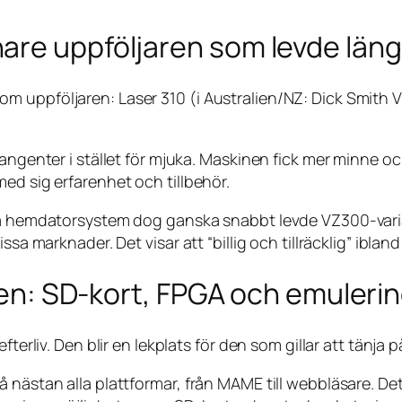
are uppföljaren som levde län
 uppföljaren: Laser 310 (i Australien/NZ: Dick Smith V
tangenter i stället för mjuka. Maskinen fick mer minne o
ed sig erfarenhet och tillbehör.
a hemdatorsystem dog ganska snabbt levde VZ300-variante
sa marknader. Det visar att “billig och tillräcklig” ibland
lden: SD-kort, FPGA och emuleri
terliv. Den blir en lekplats för den som gillar att tänja p
å nästan alla plattformar, från MAME till webbläsare. D