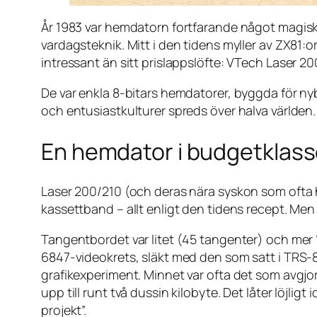
År 1983 var hemdatorn fortfarande något magiskt
vardagsteknik. Mitt i den tidens myller av ZX81:
intressant än sitt prislappslöfte: VTech Laser 20
De var enkla 8-bitars hemdatorer, byggda för nybö
och entusiastkulturer spreds över halva världen. I
En hemdator i budgetklass
Laser 200/210 (och deras nära syskon som ofta
kassettband – allt enligt den tidens recept. Me
Tangentbordet var litet (45 tangenter) och mer “
6847-videokrets, släkt med den som satt i TRS-8
grafikexperiment. Minnet var ofta det som avgj
upp till runt två dussin kilobyte. Det låter löjli
projekt”.