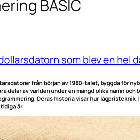
ering BASIC
ollarsdatorn som blev en hel d
itarsdatorer från början av 1980-talet, byggda för 
ra delar av världen under en mängd olika namn och blev
ogrammering. Deras historia visar hur lågpristeknik,
idiga år.