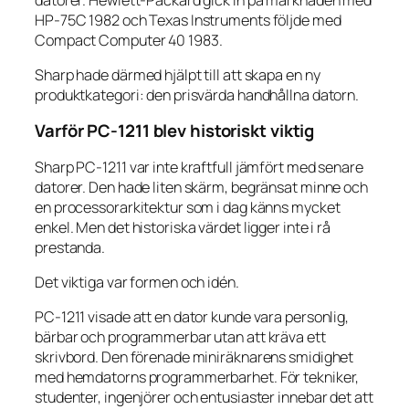
HP-75C 1982 och Texas Instruments följde med
Compact Computer 40 1983.
Sharp hade därmed hjälpt till att skapa en ny
produktkategori: den prisvärda handhållna datorn.
Varför PC-1211 blev historiskt viktig
Sharp PC-1211 var inte kraftfull jämfört med senare
datorer. Den hade liten skärm, begränsat minne och
en processorarkitektur som i dag känns mycket
enkel. Men det historiska värdet ligger inte i rå
prestanda.
Det viktiga var formen och idén.
PC-1211 visade att en dator kunde vara personlig,
bärbar och programmerbar utan att kräva ett
skrivbord. Den förenade miniräknarens smidighet
med hemdatorns programmerbarhet. För tekniker,
studenter, ingenjörer och entusiaster innebar det att