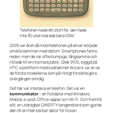
Telefonen hade ett stort fel, den hade
inte 3G utan klarade bara GSM.
2005 var året då mobiltelefonen på allvar började
smälta samman med datorn. Smartphones fanns
redan, men de var ofta klumpiga, långsamma och
riktade till en nischad publik. Qtek 9100, byggd på
HTC:s plattform med kodnamnet
Wizard
, var en av
de första modellerna som på riktigt försökte göra
övergången smidig.
Det här var inte bara en telefon. Det var en
kommunikator
– en fickdator med Windows
Mobile, e-post, Office-appar och Wi-Fi. Och framför
allt: en utdragbar QWERTY-tangentbord som gjorde
den till en liten bärbar dator för fickan.