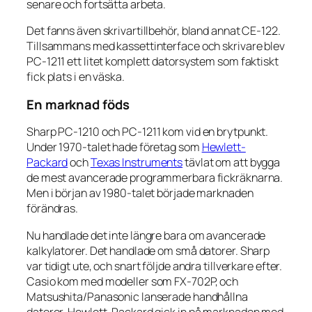
senare och fortsätta arbeta.
Det fanns även skrivartillbehör, bland annat CE-122.
Tillsammans med kassettinterface och skrivare blev
PC-1211 ett litet komplett datorsystem som faktiskt
fick plats i en väska.
En marknad föds
Sharp PC-1210 och PC-1211 kom vid en brytpunkt.
Under 1970-talet hade företag som
Hewlett-
Packard
och
Texas Instruments
tävlat om att bygga
de mest avancerade programmerbara fickräknarna.
Men i början av 1980-talet började marknaden
förändras.
Nu handlade det inte längre bara om avancerade
kalkylatorer. Det handlade om små datorer. Sharp
var tidigt ute, och snart följde andra tillverkare efter.
Casio kom med modeller som FX-702P, och
Matsushita/Panasonic lanserade handhållna
datorer. Hewlett-Packard gick in på marknaden med