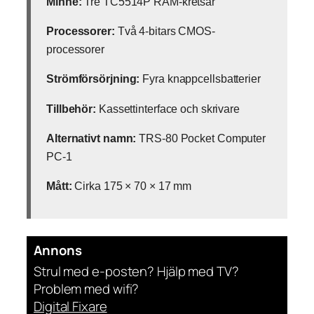
Minne:
Tre TC5514P RAM-kretsar
Processorer:
Två 4-bitars CMOS-
processorer
Strömförsörjning:
Fyra knappcellsbatterier
Tillbehör:
Kassettinterface och skrivare
Alternativt namn:
TRS-80 Pocket Computer
PC-1
Mått:
Cirka 175 × 70 × 17 mm
Annons
Strul med e-posten? Hjälp med TV?
Problem med wifi?
Digital Fixare