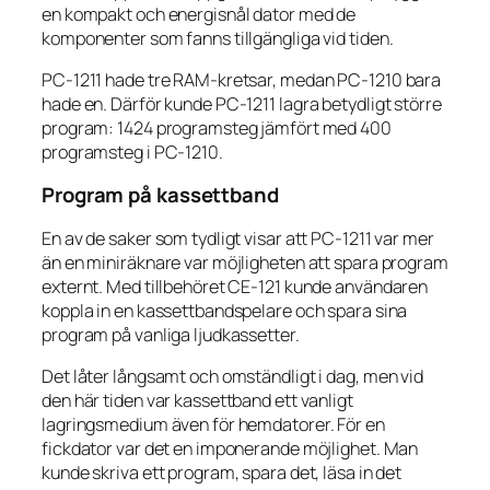
en kompakt och energisnål dator med de
komponenter som fanns tillgängliga vid tiden.
PC-1211 hade tre RAM-kretsar, medan PC-1210 bara
hade en. Därför kunde PC-1211 lagra betydligt större
program: 1424 programsteg jämfört med 400
programsteg i PC-1210.
Program på kassettband
En av de saker som tydligt visar att PC-1211 var mer
än en miniräknare var möjligheten att spara program
externt. Med tillbehöret CE-121 kunde användaren
koppla in en kassettbandspelare och spara sina
program på vanliga ljudkassetter.
Det låter långsamt och omständligt i dag, men vid
den här tiden var kassettband ett vanligt
lagringsmedium även för hemdatorer. För en
fickdator var det en imponerande möjlighet. Man
kunde skriva ett program, spara det, läsa in det