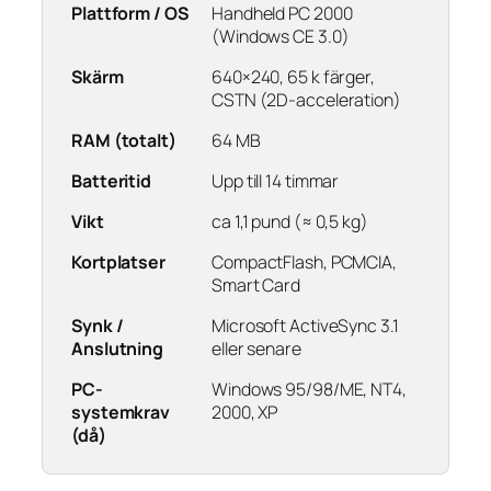
Plattform / OS
Handheld PC 2000
(Windows CE 3.0)
Skärm
640×240, 65 k färger,
CSTN (2D-acceleration)
RAM (totalt)
64 MB
Batteritid
Upp till 14 timmar
Vikt
ca 1,1 pund (≈ 0,5 kg)
Kortplatser
CompactFlash, PCMCIA,
Smart Card
Synk /
Microsoft ActiveSync 3.1
Anslutning
eller senare
PC-
Windows 95/98/ME, NT4,
systemkrav
2000, XP
(då)