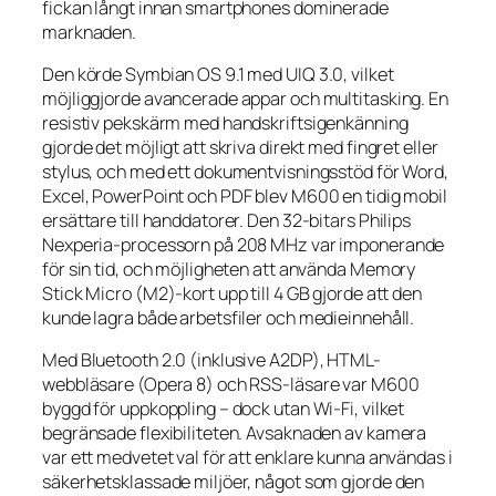
fickan långt innan smartphones dominerade
marknaden.
Den körde Symbian OS 9.1 med UIQ 3.0, vilket
möjliggjorde avancerade appar och multitasking. En
resistiv pekskärm med handskriftsigenkänning
gjorde det möjligt att skriva direkt med fingret eller
stylus, och med ett dokumentvisningsstöd för Word,
Excel, PowerPoint och PDF blev M600 en tidig mobil
ersättare till handdatorer. Den 32-bitars Philips
Nexperia-processorn på 208 MHz var imponerande
för sin tid, och möjligheten att använda Memory
Stick Micro (M2)-kort upp till 4 GB gjorde att den
kunde lagra både arbetsfiler och medieinnehåll.
Med Bluetooth 2.0 (inklusive A2DP), HTML-
webbläsare (Opera 8) och RSS-läsare var M600
byggd för uppkoppling – dock utan Wi-Fi, vilket
begränsade flexibiliteten. Avsaknaden av kamera
var ett medvetet val för att enklare kunna användas i
säkerhetsklassade miljöer, något som gjorde den