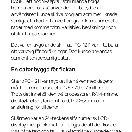
BASIC, ett högnivåspråk som många tidiga
hemdatorer också använde. Det betydde att
användaren kunde skriva program som mer liknade
vanlig datorkod. Ett enkelt program kunde innehålla
rader med kommandon, variabler, beräkningar och
utskrifter på skärmen.
Det var en avgörande skillnad. PC-1211 var inte bara
ett verktyg för beräkningar. Den kunde användas
som en liten personlig dator.
En dator byggd för fickan
Sharp PC-1211 var mycket liten även med dagens
mått. Den mätte ungefär 175 × 70 × 17 millimeter.
Trots det innehöll den två processorer, RAM-minne,
displaykretsar, tangentbord, LCD-skärm och
anslutning för tillbehör.
Skärmen var en 24-teckens alfanumerisk LCD-
display med punktmatris. Det gjorde att den kunde
visa både text och tal. I kalkylatorläge kunde den visa