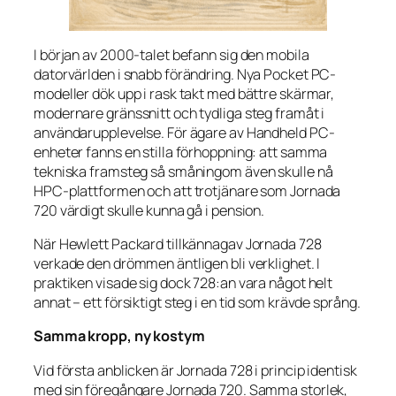
I början av 2000-talet befann sig den mobila
datorvärlden i snabb förändring. Nya Pocket PC-
modeller dök upp i rask takt med bättre skärmar,
modernare gränssnitt och tydliga steg framåt i
användarupplevelse. För ägare av Handheld PC-
enheter fanns en stilla förhoppning: att samma
tekniska framsteg så småningom även skulle nå
HPC-plattformen och att trotjänare som Jornada
720 värdigt skulle kunna gå i pension.
När Hewlett Packard tillkännagav Jornada 728
verkade den drömmen äntligen bli verklighet. I
praktiken visade sig dock 728:an vara något helt
annat – ett försiktigt steg i en tid som krävde språng.
Samma kropp, ny kostym
Vid första anblicken är Jornada 728 i princip identisk
med sin föregångare Jornada 720. Samma storlek,