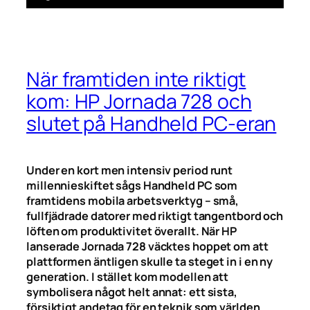
När framtiden inte riktigt
kom: HP Jornada 728 och
slutet på Handheld PC-eran
Under en kort men intensiv period runt
millennieskiftet sågs Handheld PC som
framtidens mobila arbetsverktyg – små,
fullfjädrade datorer med riktigt tangentbord och
löften om produktivitet överallt. När HP
lanserade Jornada 728 väcktes hoppet om att
plattformen äntligen skulle ta steget in i en ny
generation. I stället kom modellen att
symbolisera något helt annat: ett sista,
försiktigt andetag för en teknik som världen