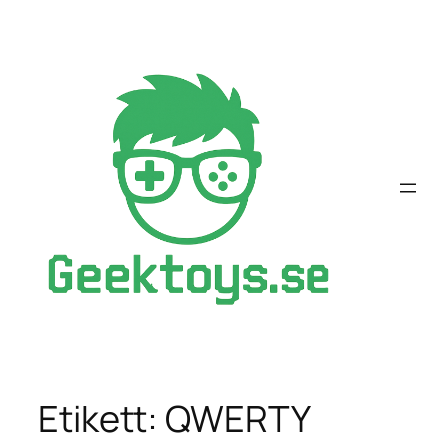
Hoppa
till
innehåll
Etikett:
QWERTY