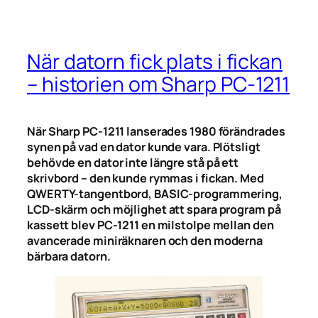
När datorn fick plats i fickan
– historien om Sharp PC-1211
När Sharp PC-1211 lanserades 1980 förändrades
synen på vad en dator kunde vara. Plötsligt
behövde en dator inte längre stå på ett
skrivbord – den kunde rymmas i fickan. Med
QWERTY-tangentbord, BASIC-programmering,
LCD-skärm och möjlighet att spara program på
kassett blev PC-1211 en milstolpe mellan den
avancerade miniräknaren och den moderna
bärbara datorn.