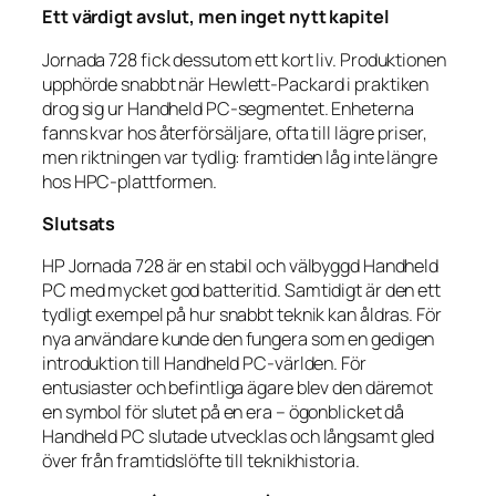
Ett värdigt avslut, men inget nytt kapitel
Jornada 728 fick dessutom ett kort liv. Produktionen
upphörde snabbt när Hewlett-Packard i praktiken
drog sig ur Handheld PC-segmentet. Enheterna
fanns kvar hos återförsäljare, ofta till lägre priser,
men riktningen var tydlig: framtiden låg inte längre
hos HPC-plattformen.
Slutsats
HP Jornada 728 är en stabil och välbyggd Handheld
PC med mycket god batteritid. Samtidigt är den ett
tydligt exempel på hur snabbt teknik kan åldras. För
nya användare kunde den fungera som en gedigen
introduktion till Handheld PC-världen. För
entusiaster och befintliga ägare blev den däremot
en symbol för slutet på en era – ögonblicket då
Handheld PC slutade utvecklas och långsamt gled
över från framtidslöfte till teknikhistoria.