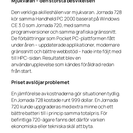
Mjukvaran – den största besvikelsen
Den verkliga akilleshälen var mjukvaran. Jornada 728
kör samma Handheld PC 2000 baserat på Windows
CE 3.0 som Jornada 720, med samma
programversioner och samma grafiska gränssnitt.
De förbättringar som Pocket PC-plattformen fått
under åren – uppdaterade applikationer, modernare
gränssnitt och bättre webbstöd – hade inte följt med
till HPC-sidan. Resultatet blev en
användarupplevelse som kändes föråldrad redan
från start.
Priset avslöjar problemet
En jämförelse av kostnaderna gör situationen tydlig.
En Jornada 728 kostade runt 999 dollar. En Jornada
720 kunde uppgraderas med extra minne och ett
bättre batteri till i princip samma totalpris. För
befintliga 720-ägare fanns det därför varken
ekonomiska eller tekniska skäl att byta.