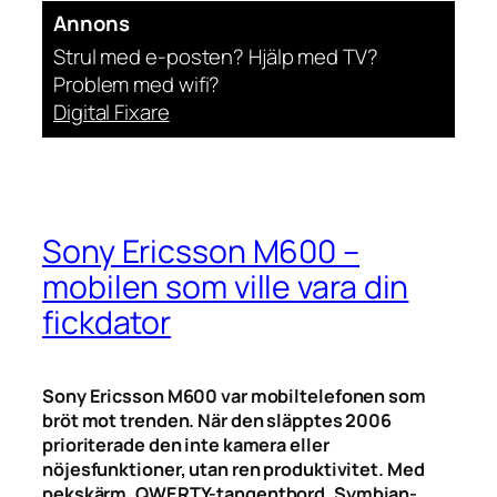
Annons
Strul med e-posten? Hjälp med TV?
Problem med wifi?
Digital Fixare
Sony Ericsson M600 –
mobilen som ville vara din
fickdator
Sony Ericsson M600 var mobiltelefonen som
bröt mot trenden. När den släpptes 2006
prioriterade den inte kamera eller
nöjesfunktioner, utan ren produktivitet. Med
pekskärm, QWERTY-tangentbord, Symbian-