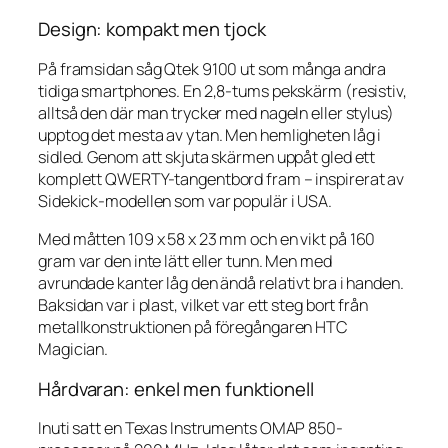
Design: kompakt men tjock
På framsidan såg Qtek 9100 ut som många andra
tidiga smartphones. En 2,8-tums pekskärm (resistiv,
alltså den där man trycker med nageln eller stylus)
upptog det mesta av ytan. Men hemligheten låg i
sidled. Genom att skjuta skärmen uppåt gled ett
komplett QWERTY-tangentbord fram – inspirerat av
Sidekick-modellen som var populär i USA.
Med måtten 109 x 58 x 23 mm och en vikt på 160
gram var den inte lätt eller tunn. Men med
avrundade kanter låg den ändå relativt bra i handen.
Baksidan var i plast, vilket var ett steg bort från
metallkonstruktionen på föregångaren HTC
Magician.
Hårdvaran: enkel men funktionell
Inuti satt en Texas Instruments OMAP 850-