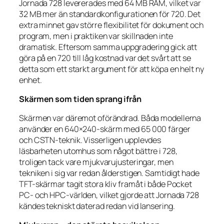
Jornada 728 levererades med 64 MB RAM, vilket var
32 MB mer än standardkonfigurationen för 720. Det
extra minnet gav större flexibilitet för dokument och
program, men i praktiken var skillnaden inte
dramatisk. Eftersom samma uppgradering gick att
göra på en 720 till låg kostnad var det svårt att se
detta som ett starkt argument för att köpa en helt ny
enhet.
Skärmen som tiden sprang ifrån
Skärmen var däremot oförändrad. Båda modellerna
använder en 640×240-skärm med 65 000 färger
och CSTN-teknik. Visserligen upplevdes
läsbarheten utomhus som något bättre i 728,
troligen tack vare mjukvarujusteringar, men
tekniken i sig var redan ålderstigen. Samtidigt hade
TFT-skärmar tagit stora kliv framåt i både Pocket
PC- och HPC-världen, vilket gjorde att Jornada 728
kändes tekniskt daterad redan vid lansering.