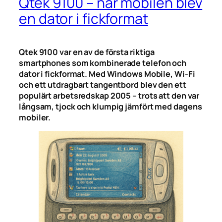
Qtek 9100 – när mobilen blev
en dator i fickformat
Qtek 9100 var en av de första riktiga
smartphones som kombinerade telefon och
dator i fickformat. Med Windows Mobile, Wi-Fi
och ett utdragbart tangentbord blev den ett
populärt arbetsredskap 2005 – trots att den var
långsam, tjock och klumpig jämfört med dagens
mobiler.