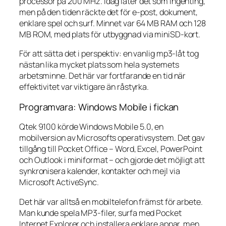
processor på 200 MHz. Idag låter det som ingenting,
men på den tiden räckte det för e-post, dokument,
enklare spel och surf. Minnet var 64 MB RAM och 128
MB ROM, med plats för utbyggnad via miniSD-kort.
För att sätta det i perspektiv: en vanlig mp3-låt tog
nästan lika mycket plats som hela systemets
arbetsminne. Det här var fortfarande en tid när
effektivitet var viktigare än råstyrka.
Programvara: Windows Mobile i fickan
Qtek 9100 körde Windows Mobile 5.0, en
mobilversion av Microsofts operativsystem. Det gav
tillgång till Pocket Office – Word, Excel, PowerPoint
och Outlook i miniformat – och gjorde det möjligt att
synkronisera kalender, kontakter och mejl via
Microsoft ActiveSync.
Det här var alltså en mobiltelefon främst för arbete.
Man kunde spela MP3-filer, surfa med Pocket
Internet Explorer och installera enklare appar, men