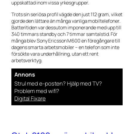
uppskattad inom vissa yrkesgrupper.
Trots sin seriösa profil vägde den just 112 gram, vilket
gjorde den lättare än många vanliga mobiltelefoner.
Batteritiden var dessutom imponerande med upp till
340 timmars standby och 7 timmar samtalstid. För
många blev Sony Ericsson M600 en föregångare till
dagens smarta arbetsmobiler – en telefon som inte
försökte vara underhållning, utan ett rent
arbetsverktyg.
Annons
Strul med e-posten? Hjälp med TV?
Problem med wifi?
Digital Fixare