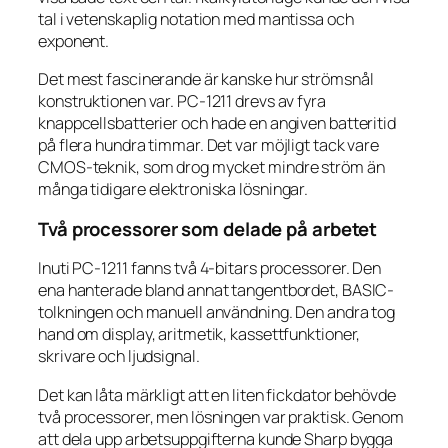
tal i vetenskaplig notation med mantissa och
exponent.
Det mest fascinerande är kanske hur strömsnål
konstruktionen var. PC-1211 drevs av fyra
knappcellsbatterier och hade en angiven batteritid
på flera hundra timmar. Det var möjligt tack vare
CMOS-teknik, som drog mycket mindre ström än
många tidigare elektroniska lösningar.
Två processorer som delade på arbetet
Inuti PC-1211 fanns två 4-bitars processorer. Den
ena hanterade bland annat tangentbordet, BASIC-
tolkningen och manuell användning. Den andra tog
hand om display, aritmetik, kassettfunktioner,
skrivare och ljudsignal.
Det kan låta märkligt att en liten fickdator behövde
två processorer, men lösningen var praktisk. Genom
att dela upp arbetsuppgifterna kunde Sharp bygga