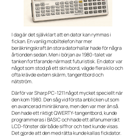
I dag är det självklart att en dator kan rymmas i
fickan. En vanlig mobiltelefon har mer
beräkningskraft än stora datorhallar hade för några
årtionden sedan. Men i början av 1980-talet var
tanken fortfarande närmast futuristisk. En dator var
något som stod på ett skrivbord, vägde flera kilo och
ofta krävde extern skärm, tangentbord och
nätström.
Därför var Sharp PC-1211 något mycket speciellt när
den kom 1980. Den såg vid första anblicken ut som
en avancerad miniräknare, men den var mer än så.
Den hade ett riktigt QWERTY-tangentbord, kunde
programmeras i BASIC och hade ett alfanumeriskt
LCD-fönster där både siffror och text kunde visas.
Det gjorde att den med rätta kunde kallas fickdator.