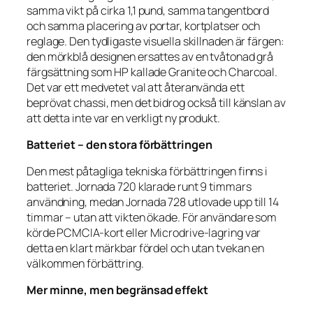
samma vikt på cirka 1,1 pund, samma tangentbord
och samma placering av portar, kortplatser och
reglage. Den tydligaste visuella skillnaden är färgen:
den mörkblå designen ersattes av en tvåtonad grå
färgsättning som HP kallade Granite och Charcoal.
Det var ett medvetet val att återanvända ett
beprövat chassi, men det bidrog också till känslan av
att detta inte var en verkligt ny produkt.
Batteriet – den stora förbättringen
Den mest påtagliga tekniska förbättringen finns i
batteriet. Jornada 720 klarade runt 9 timmars
användning, medan Jornada 728 utlovade upp till 14
timmar – utan att vikten ökade. För användare som
körde PCMCIA-kort eller Microdrive-lagring var
detta en klart märkbar fördel och utan tvekan en
välkommen förbättring.
Mer minne, men begränsad effekt