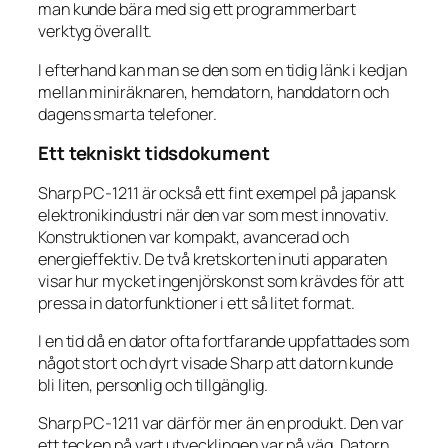
man kunde bära med sig ett programmerbart
verktyg överallt.
I efterhand kan man se den som en tidig länk i kedjan
mellan miniräknaren, hemdatorn, handdatorn och
dagens smarta telefoner.
Ett tekniskt tidsdokument
Sharp PC-1211 är också ett fint exempel på japansk
elektronikindustri när den var som mest innovativ.
Konstruktionen var kompakt, avancerad och
energieffektiv. De två kretskorten inuti apparaten
visar hur mycket ingenjörskonst som krävdes för att
pressa in datorfunktioner i ett så litet format.
I en tid då en dator ofta fortfarande uppfattades som
något stort och dyrt visade Sharp att datorn kunde
bli liten, personlig och tillgänglig.
Sharp PC-1211 var därför mer än en produkt. Den var
ett tecken på vart utvecklingen var på väg. Datorn