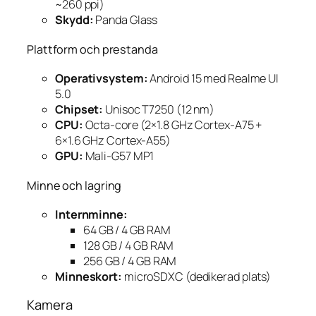
~260 ppi)
Skydd:
Panda Glass
Plattform och prestanda
Operativsystem:
Android 15 med Realme UI
5.0
Chipset:
Unisoc T7250 (12 nm)
CPU:
Octa-core (2×1.8 GHz Cortex-A75 +
6×1.6 GHz Cortex-A55)
GPU:
Mali-G57 MP1
Minne och lagring
Internminne:
64 GB / 4 GB RAM
128 GB / 4 GB RAM
256 GB / 4 GB RAM
Minneskort:
microSDXC (dedikerad plats)
Kamera