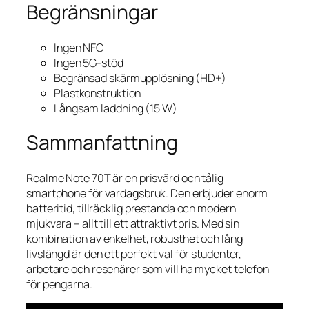
Begränsningar
Ingen NFC
Ingen 5G-stöd
Begränsad skärmupplösning (HD+)
Plastkonstruktion
Långsam laddning (15 W)
Sammanfattning
Realme Note 70T är en prisvärd och tålig
smartphone för vardagsbruk. Den erbjuder enorm
batteritid, tillräcklig prestanda och modern
mjukvara – allt till ett attraktivt pris. Med sin
kombination av enkelhet, robusthet och lång
livslängd är den ett perfekt val för studenter,
arbetare och resenärer som vill ha mycket telefon
för pengarna.