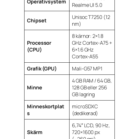
Operativsystem
Realme UI 5.0
Unisoc T7250 (12
Chipset
nm)
8 kärnor: 2×1.8
Processor
GHz Cortex-A75 +
(CPU)
6×1.6 GHz
Cortex-A55
Grafik (GPU)
Mali-G57 MP1
4 GB RAM / 64 GB,
Minne
128 GB eller 256
GB lagring
Minneskortplat
microSDXC
s
(dedikerad)
6,74″ LCD, 90 Hz,
Skärm
720×1600 px