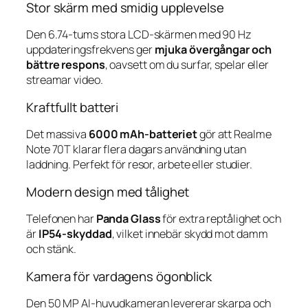
Stor skärm med smidig upplevelse
Den 6.74-tums stora LCD-skärmen med 90 Hz
uppdateringsfrekvens ger
mjuka övergångar och
bättre respons
, oavsett om du surfar, spelar eller
streamar video.
Kraftfullt batteri
Det massiva
6000 mAh-batteriet
gör att Realme
Note 70T klarar flera dagars användning utan
laddning. Perfekt för resor, arbete eller studier.
Modern design med tålighet
Telefonen har
Panda Glass
för extra reptålighet och
är
IP54-skyddad
, vilket innebär skydd mot damm
och stänk.
Kamera för vardagens ögonblick
Den 50 MP AI-huvudkameran levererar skarpa och