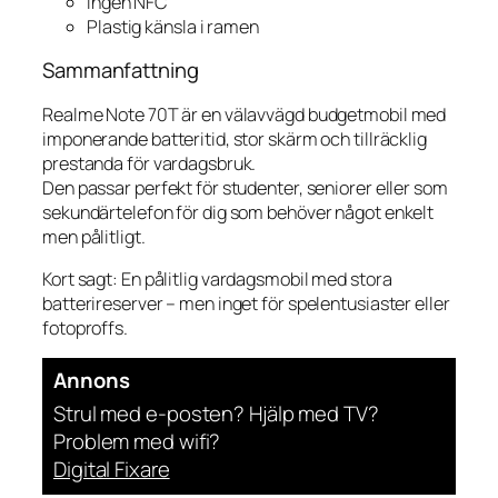
Ingen NFC
Plastig känsla i ramen
Sammanfattning
Realme Note 70T är en välavvägd budgetmobil med
imponerande batteritid, stor skärm och tillräcklig
prestanda för vardagsbruk.
Den passar perfekt för studenter, seniorer eller som
sekundärtelefon för dig som behöver något enkelt
men pålitligt.
Kort sagt:
En pålitlig vardagsmobil med stora
batterireserver – men inget för spelentusiaster eller
fotoproffs.
Annons
Strul med e-posten? Hjälp med TV?
Problem med wifi?
Digital Fixare