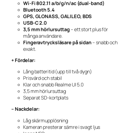
Wi-Fi 802.11 a/b/g/n/ac (dual-band)
Bluetooth 5.4
GPS, GLONASS, GALILEO, BDS
USB-C 2.0
3,5 mm hörlursuttag
– ett stort plus för
många användare.
Fingeravtrycksläsare på sidan
– snabb och
exakt.
+ Fördelar:
Lång batteritid (upp till två dygn)
Prisvärd och stabil
Klar och snabb Realme UI 5.0
3,5 mm hörlursuttag
Separat SD-kortplats
– Nackdelar:
Låg skärmupplösning
Kameran presterar sämre i svagt ljus