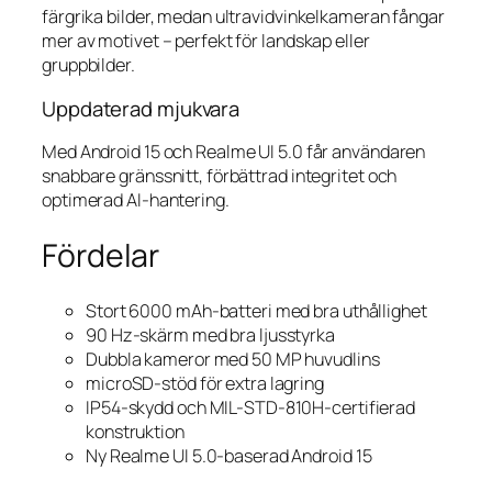
färgrika bilder, medan ultravidvinkelkameran fångar
mer av motivet – perfekt för landskap eller
gruppbilder.
Uppdaterad mjukvara
Med Android 15 och Realme UI 5.0 får användaren
snabbare gränssnitt, förbättrad integritet och
optimerad AI-hantering.
Fördelar
Stort 6000 mAh-batteri med bra uthållighet
90 Hz-skärm med bra ljusstyrka
Dubbla kameror med 50 MP huvudlins
microSD-stöd för extra lagring
IP54-skydd och MIL-STD-810H-certifierad
konstruktion
Ny Realme UI 5.0-baserad Android 15