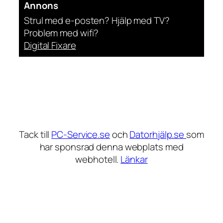
Annons
Strul med e-posten? Hjälp med TV?
Problem med wifi?
Digital Fixare
Tack till
PC-Service.se
och
Datorhjälp.se
som
har sponsrad denna webplats med
webhotell.
Länkar