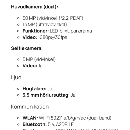
Huvudkamera (dual):
50 MP (vidvinkel, f/2.2, PDAF)
13 MP (ultravidvinkel)
Funktioner:
LED-blixt, panorama
Video:
1080p@30fps
Selfiekamera:
5 MP (vidvinkel)
Video:
Ja
Ljud
Högtalare:
Ja
3.5 mm hörlursuttag:
Ja
Kommunikation
WLAN:
Wi-Fi 802.11 a/b/g/n/ac (dual-band)
Bluetooth:
5.4, A2DP, LE