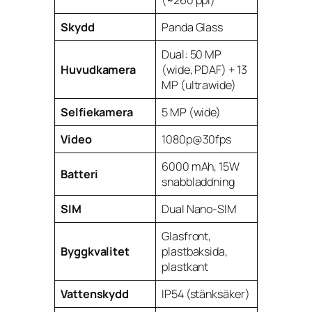
(~260 ppi)
Skydd
Panda Glass
Dual: 50 MP
Huvudkamera
(wide, PDAF) + 13
MP (ultrawide)
Selfiekamera
5 MP (wide)
Video
1080p@30fps
6000 mAh, 15W
Batteri
snabbladdning
SIM
Dual Nano-SIM
Glasfront,
Byggkvalitet
plastbaksida,
plastkant
Vattenskydd
IP54 (stänksäker)