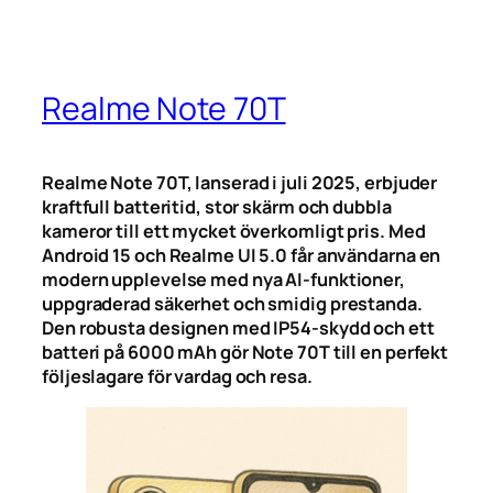
Realme Note 70T
Realme Note 70T, lanserad i juli 2025, erbjuder
kraftfull batteritid, stor skärm och dubbla
kameror till ett mycket överkomligt pris. Med
Android 15 och Realme UI 5.0 får användarna en
modern upplevelse med nya AI-funktioner,
uppgraderad säkerhet och smidig prestanda.
Den robusta designen med IP54-skydd och ett
batteri på 6000 mAh gör Note 70T till en perfekt
följeslagare för vardag och resa.