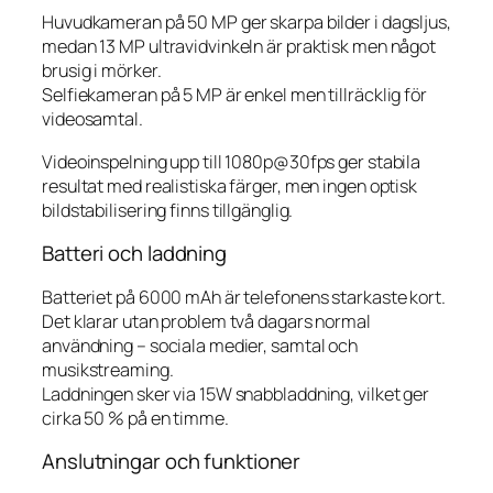
Huvudkameran på 50 MP ger skarpa bilder i dagsljus,
medan 13 MP ultravidvinkeln är praktisk men något
brusig i mörker.
Selfiekameran på 5 MP är enkel men tillräcklig för
videosamtal.
Videoinspelning upp till 1080p@30fps ger stabila
resultat med realistiska färger, men ingen optisk
bildstabilisering finns tillgänglig.
Batteri och laddning
Batteriet på 6000 mAh är telefonens starkaste kort.
Det klarar utan problem två dagars normal
användning – sociala medier, samtal och
musikstreaming.
Laddningen sker via 15W snabbladdning, vilket ger
cirka 50 % på en timme.
Anslutningar och funktioner