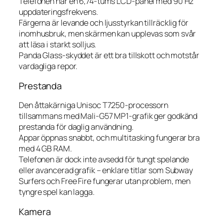
Telefonen har en 6,74-tums LCD-panel med 90 Hz
uppdateringsfrekvens.
Färgerna är levande och ljusstyrkan tillräcklig för
inomhusbruk, men skärmen kan upplevas som svår
att läsa i starkt solljus.
Panda Glass-skyddet är ett bra tillskott och motstår
vardagliga repor.
Prestanda
Den åttakärniga Unisoc T7250-processorn
tillsammans med Mali-G57 MP1-grafik ger godkänd
prestanda för daglig användning.
Appar öppnas snabbt, och multitasking fungerar bra
med 4 GB RAM.
Telefonen är dock inte avsedd för tungt spelande
eller avancerad grafik – enklare titlar som
Subway
Surfers
och
Free Fire
fungerar utan problem, men
tyngre spel kan lagga.
Kamera