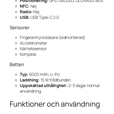
Positionering:
GPS, GALILEO, GLONASS, BDS
NFC:
Nej
Radio:
Nej
USB:
USB Type-C 2.0
Sensorer
Fingeravtrycksläsare (sidmonterad)
Accelerometer
Närhetssensor
Kompass
Batteri
Typ:
6000 mAh, Li-Po
Laddning:
15 W trådbunden
Uppskattad uthållighet:
2–3 dagar normal
användning
Funktioner och användning