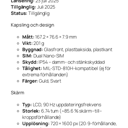
Lansering:
23 juli 2025
Tillgänglig:
Juli 2025
Status:
Tillgänglig
Kapsling och design
Mått:
167.2 × 76.6 × 7.9 mm
Vikt:
201 g
Byggnad:
Glasfront, plastbaksida, plastkant
SIM:
Dual Nano-SIM
Skydd:
IP54 – damm- och stänkskyddad
Tålighet:
MIL-STD-810H-kompatibel (ej för
extrema förhållanden)
Färger:
Guld, Svart
Skärm
Typ:
LCD, 90 Hz uppdateringsfrekvens
Storlek:
6.74 tum (~85.6 % skärm–till–
kroppsförhållande)
Upplösning:
720 × 1600 px (20:9-förhållande,