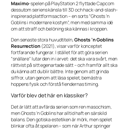
Maximo
-spelen på PlayStation 2 flyttade Capcom
dessutom seriens känsla till 3D och hack-and-slash-
inspirerad plattformsaction – en sorts “Ghosts ’n
Goblins i modernare kostym”, men med samma idé
om att straff och belöning ska kännas i kroppen.
Den senaste stora huvudtiteln,
Ghosts ’n Goblins
Resurrection
(2021), visar varför konceptet
fortfarande fungerar. I stället för att göra serien
“snällare” lutar den in i arvet: det ska vara svårt, men
rättvist på sitt egenartade sätt – och framför allt ska
du känna att du blir bättre. Inte genom att grinda
siffror, utan genom att läsa spelet, bemästra
hoppens fysik och förstå fiendernas timing.
Varför blev det här en klassiker?
Det är lätt att avfärda serien som ren masochism,
men
Ghosts ’n Goblins
har alltid haft en särskild
balans. Den gotiska estetiken är mörk, men spelet
blinkar ofta åt spelaren – som när Arthur springer