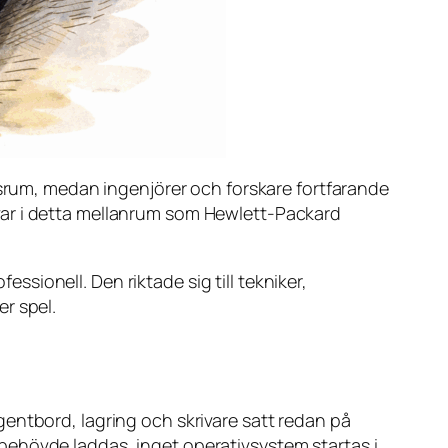
gsrum, medan ingenjörer och forskare fortfarande
var i detta mellanrum som Hewlett-Packard
ionell. Den riktade sig till tekniker,
er spel.
entbord, lagring och skrivare satt redan på
behövde laddas, inget operativsystem startas i