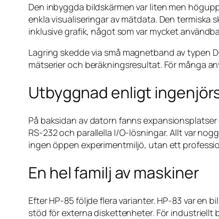
Den inbyggda bildskärmen var liten men högupplöst
enkla visualiseringar av mätdata. Den termiska 
inklusive grafik, något som var mycket användba
Lagring skedde via små magnetband av typen DC-
mätserier och beräkningsresultat. För många anvä
Utbyggnad enligt ingenjör
På baksidan av datorn fanns expansionsplatser 
RS-232 och parallella I/O-lösningar. Allt var nog
ingen öppen experimentmiljö, utan ett professione
En hel familj av maskiner
Efter HP-85 följde flera varianter. HP-83 var en
stöd för externa diskettenheter. För industriel