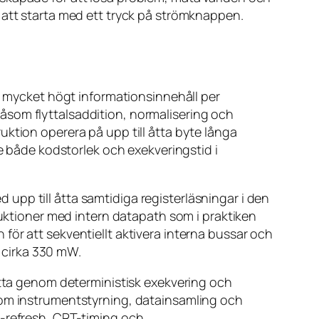
 att starta med ett tryck på strömknappen.
tt mycket högt informationsinnehåll per
åsom flyttalsaddition, normalisering och
ktion operera på upp till åtta byte långa
de både kodstorlek och exekveringstid i
ed upp till åtta samtidiga registerläsningar i den
ruktioner med intern datapath som i praktiken
för att sekventiellt aktivera interna bussar och
å cirka 330 mW.
ta genom deterministisk exekvering och
åsom instrumentstyrning, datainsamling och
M-refresh, CRT-timing och