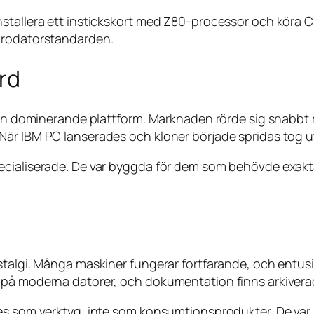
nstallera ett instickskort med Z80-processor och köra 
ikrodatorstandarden.
ard
ågon dominerande plattform. Marknaden rörde sig snabbt
När IBM PC lanserades och kloner började spridas tog u
cialiserade. De var byggda för dem som behövde exakta b
stalgi. Många maskiner fungerar fortfarande, och entus
 på moderna datorer, och dokumentation finns arkivera
es som verktyg, inte som konsumtionsprodukter. De var 