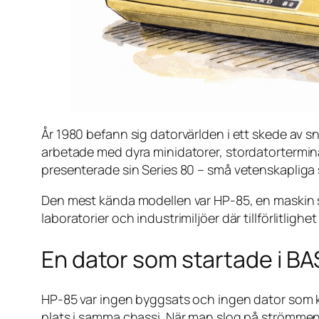
År 1980 befann sig datorvärlden i ett skede av 
arbetade med dyra minidatorer, stordatortermin
presenterade sin Series 80 – små vetenskapliga 
Den mest kända modellen var HP-85, en maskin som
laboratorier och industrimiljöer där tillförlitligh
En dator som startade i BA
HP-85 var ingen byggsats och ingen dator som kr
plats i samma chassi. När man slog på strömmen