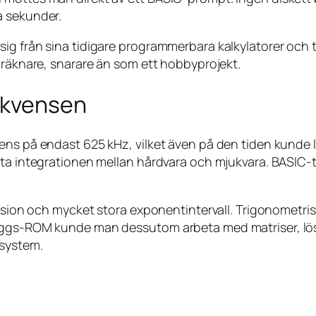
a sekunder.
sig från sina tidigare programmerbara kalkylatorer och
 räknare, snarare än som ett hobbyprojekt.
ekvensen
vens på endast 625 kHz, vilket även på den tiden kund
ta integrationen mellan hårdvara och mjukvara. BASIC-to
cision och mycket stora exponentintervall. Trigonometri
äggs-ROM kunde man dessutom arbeta med matriser, lös
 system.