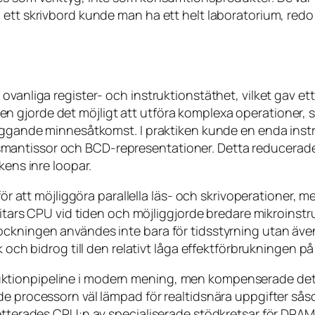
 ett skrivbord kunde man ha ett helt laboratorium, redo
ovanliga register- och instruktionstäthet, vilket gav e
 gjorde det möjligt att utföra komplexa operationer, s
liggande minnesåtkomst. I praktiken kunde en enda instru
yttalsmantissor och BCD-representationer. Detta reducera
kens inre loopar.
för att möjliggöra parallella läs- och skrivoperationer, m
-bitars CPU vid tiden och möjliggjorde bredare mikroinst
ckningen användes inte bara för tidsstyrning utan även 
k och bidrog till den relativt låga effektförbrukningen p
ktionpipeline i modern mening, men kompenserade det
rde processorn väl lämpad för realtidsnära uppgifter s
letterades CPU:n av specialiserade stödkretsar för DRA