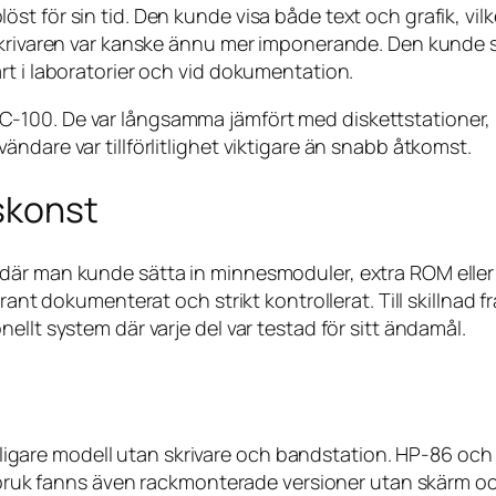
 för sin tid. Den kunde visa både text och grafik, vilke
skrivaren var kanske ännu mer imponerande. Den kunde s
rt i laboratorier och vid dokumentation.
100. De var långsamma jämfört med diskettstationer, m
ndare var tillförlitlighet viktigare än snabb åtkomst.
skonst
där man kunde sätta in minnesmoduler, extra ROM eller 
grant dokumenterat och strikt kontrollerat. Till skillnad
llt system där varje del var testad för sitt ändamål.
 billigare modell utan skrivare och bandstation. HP-86 o
lt bruk fanns även rackmonterade versioner utan skärm 