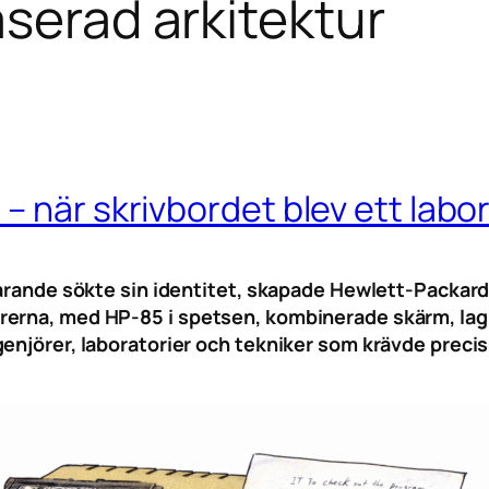
aserad arkitektur
– när skrivbordet blev ett labo
tfarande sökte sin identitet, skapade Hewlett-Packar
erna, med HP-85 i spetsen, kombinerade skärm, lagr
enjörer, laboratorier och tekniker som krävde precisi