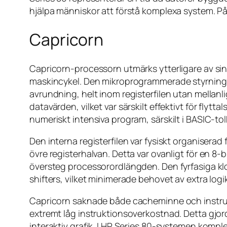
hjälpa människor att förstå komplexa system. På
Capricorn
Capricorn-processorn utmärks ytterligare av sin 
maskincykel. Den mikroprogrammerade styrningen
avrundning, helt inom registerfilen utan mellan
datavärden, vilket var särskilt effektivt för fl
numeriskt intensiva program, särskilt i BASIC-tol
Den interna registerfilen var fysiskt organiserad 
övre registerhalvan. Detta var ovanligt för en 8
översteg processorordlängden. Den fyrfasiga klo
shifters, vilket minimerade behovet av extra logi
Capricorn saknade både cacheminne och instru
extremt låg instruktionsoverkostnad. Detta gjo
interaktiv grafik. I HP Series 80-systemen komp