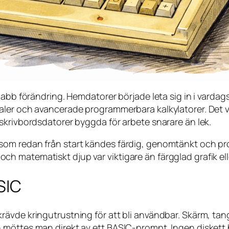
snabb förändring. Hemdatorer började leta sig in i varda
aler och avancerade programmerbara kalkylatorer. Det 
skrivbordsdatorer byggda för arbete snarare än lek.
 redan från start kändes färdig, genomtänkt och profess
et och matematiskt djup var viktigare än färgglad grafik ell
SIC
ävde kringutrustning för att bli användbar. Skärm, tang
 möttes man direkt av ett BASIC-prompt. Ingen diskett 