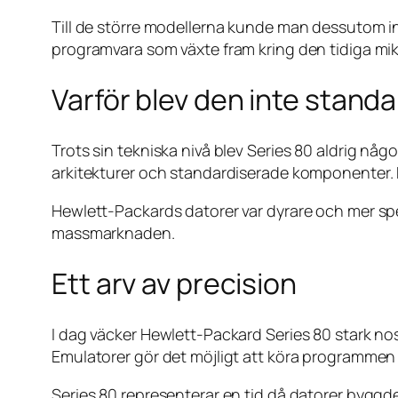
Till de större modellerna kunde man dessutom i
programvara som växte fram kring den tidiga m
Varför blev den inte stand
Trots sin tekniska nivå blev Series 80 aldrig n
arkitekturer och standardiserade komponenter. 
Hewlett-Packards datorer var dyrare och mer spe
massmarknaden.
Ett arv av precision
I dag väcker Hewlett-Packard Series 80 stark no
Emulatorer gör det möjligt att köra programmen
Series 80 representerar en tid då datorer byggd