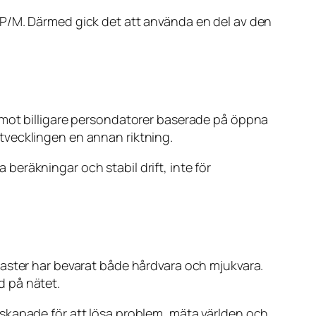
CP/M. Därmed gick det att använda en del av den
 mot billigare persondatorer baserade på öppna
tvecklingen en annan riktning.
eräkningar och stabil drift, inte för
iaster har bevarat både hårdvara och mjukvara.
d på nätet.
skapade för att lösa problem, mäta världen och