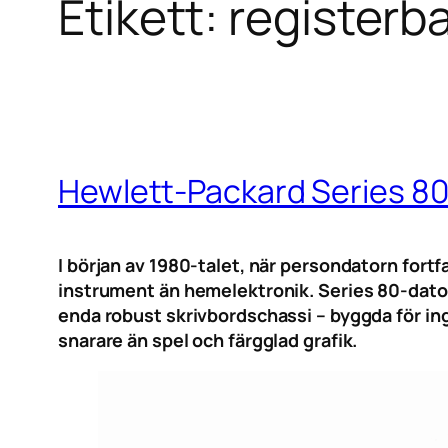
Etikett:
registerb
Hewlett-Packard Series 80 
I början av 1980-talet, när persondatorn for
instrument än hemelektronik. Series 80-dator
enda robust skrivbordschassi – byggda för ing
snarare än spel och färgglad grafik.