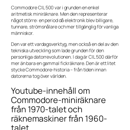
Commodore CIL 500 var i grunden en enkel
aritmetisk miniräknare. Men den representerar
något större: en period då elektronik blev billigare,
tunnare, strömsnålare och mer tillgänglig för vanliga
människor.
Den var ett vardagsverktyg, men också en del av den
tekniska utveckling som lade grunden för den
personliga datorrevolutionen. I dag är CIL 500 därför
mer än bara en gammal fickräknare. Den är ett litet
stycke Commodore-historia – från tiden innan
datorerna tog över världen.
Youtube-innehåll om
Commodore-miniräknare
från 1970-talet och
räknemaskiner från 1960-
talet.