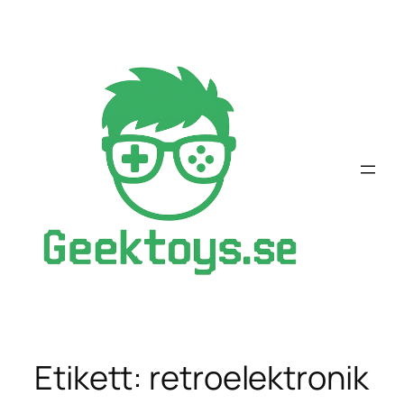
Hoppa
till
innehåll
Etikett:
retroelektronik