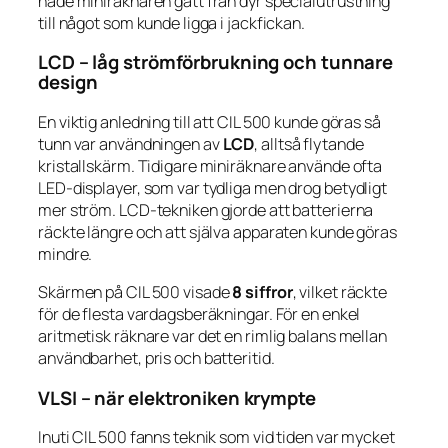
hade miniräknaren gått från dyr specialutrustning
till något som kunde ligga i jackfickan.
LCD – låg strömförbrukning och tunnare
design
En viktig anledning till att CIL 500 kunde göras så
tunn var användningen av
LCD
, alltså flytande
kristallskärm. Tidigare miniräknare använde ofta
LED-displayer, som var tydliga men drog betydligt
mer ström. LCD-tekniken gjorde att batterierna
räckte längre och att själva apparaten kunde göras
mindre.
Skärmen på CIL 500 visade
8 siffror
, vilket räckte
för de flesta vardagsberäkningar. För en enkel
aritmetisk räknare var det en rimlig balans mellan
användbarhet, pris och batteritid.
VLSI – när elektroniken krympte
Inuti CIL 500 fanns teknik som vid tiden var mycket