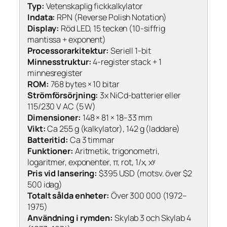
Typ:
Vetenskaplig fickkalkylator
Indata:
RPN (Reverse Polish Notation)
Display:
Röd LED, 15 tecken (10-siffrig
mantissa + exponent)
Processorarkitektur:
Seriell 1-bit
Minnesstruktur:
4-register stack + 1
minnesregister
ROM:
768 bytes × 10 bitar
Strömförsörjning:
3x NiCd-batterier eller
115/230 V AC (5 W)
Dimensioner:
148 × 81 × 18–33 mm
Vikt:
Ca 255 g (kalkylator), 142 g (laddare)
Batteritid:
Ca 3 timmar
Funktioner:
Aritmetik, trigonometri,
logaritmer, exponenter, π, rot, 1/x, xʸ
Pris vid lansering:
$395 USD (motsv. över $2
500 idag)
Totalt sålda enheter:
Över 300 000 (1972–
1975)
Användning i rymden:
Skylab 3 och Skylab 4