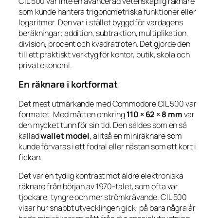
CIL 500 var inte en avancerad vetenskaplig räknare
som kunde hantera trigonometriska funktioner eller
logaritmer. Den var i stället byggd för vardagens
beräkningar: addition, subtraktion, multiplikation,
division, procent och kvadratroten. Det gjorde den
till ett praktiskt verktyg för kontor, butik, skola och
privat ekonomi.
En räknare i kortformat
Det mest utmärkande med Commodore CIL 500 var
formatet. Med måtten omkring
110 × 62 × 8 mm
var
den mycket tunn för sin tid. Den såldes som en så
kallad
wallet model
, alltså en miniräknare som
kunde förvaras i ett fodral eller nästan som ett kort i
fickan.
Det var en tydlig kontrast mot äldre elektroniska
räknare från början av 1970-talet, som ofta var
tjockare, tyngre och mer strömkrävande. CIL 500
visar hur snabbt utvecklingen gick: på bara några år