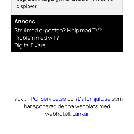
displayer
Annons
Strul med e-posten? Hjälp med TV?
Problem med wifi?
Digital Fixare
Tack till
PC-Service.se
och
Datorhjälp.se
som
har sponsrad denna webplats med
webhotell.
Länkar