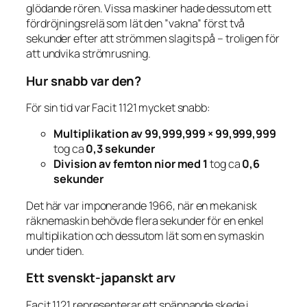
glödande rören. Vissa maskiner hade dessutom ett
fördröjningsrelä som lät den ”vakna” först två
sekunder efter att strömmen slagits på – troligen för
att undvika strömrusning.
Hur snabb var den?
För sin tid var Facit 1121 mycket snabb:
Multiplikation av 99,999,999 × 99,999,999
tog ca
0,3 sekunder
Division av femton nior med 1
tog ca
0,6
sekunder
Det här var imponerande 1966, när en mekanisk
räknemaskin behövde flera sekunder för en enkel
multiplikation och dessutom lät som en symaskin
under tiden.
Ett svenskt-japanskt arv
Facit 1121 representerar ett spännande skede i