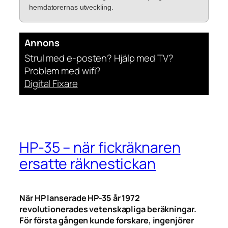
hemdatorernas utveckling.
Annons
Strul med e-posten? Hjälp med TV?
Problem med wifi?
Digital Fixare
HP-35 – när fickräknaren
ersatte räknestickan
När HP lanserade HP-35 år 1972
revolutionerades vetenskapliga beräkningar.
För första gången kunde forskare, ingenjörer