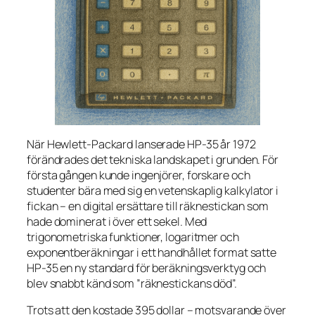
När Hewlett-Packard lanserade HP-35 år 1972
förändrades det tekniska landskapet i grunden. För
första gången kunde ingenjörer, forskare och
studenter bära med sig en
vetenskaplig
kalkylator i
fickan – en digital ersättare till räknestickan som
hade dominerat i över ett sekel. Med
trigonometriska funktioner, logaritmer och
exponentberäkningar i ett handhållet format satte
HP-35 en ny standard för beräkningsverktyg och
blev snabbt känd som ”räknestickans död”.
Trots att den kostade 395 dollar – motsvarande över