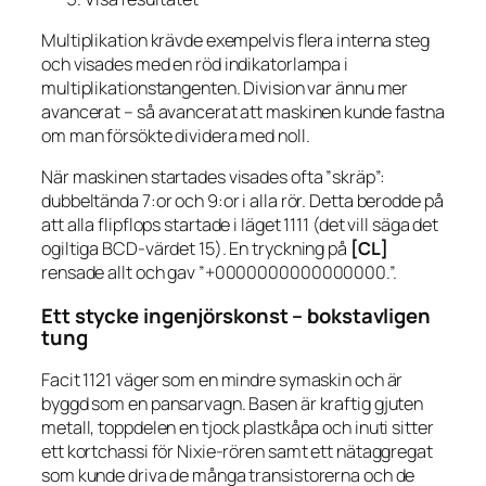
Multiplikation krävde exempelvis flera interna steg
och visades med en röd indikatorlampa i
multiplikationstangenten. Division var ännu mer
avancerat – så avancerat att maskinen kunde fastna
om man försökte dividera med noll.
När maskinen startades visades ofta ”skräp”:
dubbeltända 7:or och 9:or i alla rör. Detta berodde på
att alla flipflops startade i läget 1111 (det vill säga det
ogiltiga BCD-värdet 15). En tryckning på
[CL]
rensade allt och gav ”+0000000000000000.”.
Ett stycke ingenjörskonst – bokstavligen
tung
Facit 1121 väger som en mindre symaskin och är
byggd som en pansarvagn. Basen är kraftig gjuten
metall, toppdelen en tjock plastkåpa och inuti sitter
ett kortchassi för Nixie-rören samt ett nätaggregat
som kunde driva de många transistorerna och de