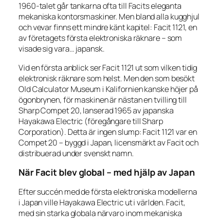
1960-talet går tankarna ofta till Facits eleganta
mekaniska kontorsmaskiner. Men bland alla kugghjul
och vevar finns ett mindre känt kapitel: Facit 1121, en
av företagets första elektroniska räknare – som
visade sig vara… japansk.
Vid en första anblick ser Facit 1121 ut som vilken tidig
elektronisk räknare som helst. Men den som besökt
Old Calculator Museum i Kalifornien kanske höjer på
ögonbrynen, för maskinen är nästan en tvilling till
Sharp Compet 20, lanserad 1965 av japanska
Hayakawa Electric (föregångare till Sharp
Corporation). Detta är ingen slump: Facit 1121
var
en
Compet 20 – byggd i Japan, licensmärkt av Facit och
distribuerad under svenskt namn.
När Facit blev global – med hjälp av Japan
Efter succén med de första elektroniska modellerna
i Japan ville Hayakawa Electric ut i världen. Facit,
med sin starka globala närvaro inom mekaniska