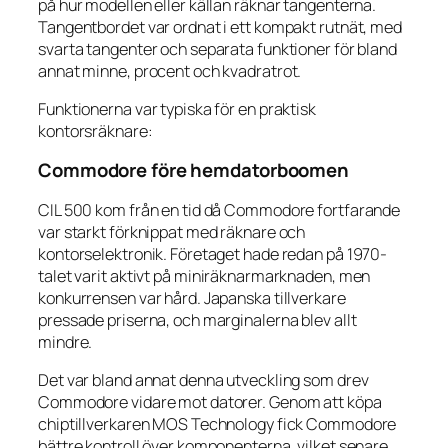
på hur modellen eller källan räknar tangenterna.
Tangentbordet var ordnat i ett kompakt rutnät, med
svarta tangenter och separata funktioner för bland
annat minne, procent och kvadratrot.
Funktionerna var typiska för en praktisk
kontorsräknare:
Commodore före hemdatorboomen
CIL 500 kom från en tid då Commodore fortfarande
var starkt förknippat med räknare och
kontorselektronik. Företaget hade redan på 1970-
talet varit aktivt på miniräknarmarknaden, men
konkurrensen var hård. Japanska tillverkare
pressade priserna, och marginalerna blev allt
mindre.
Det var bland annat denna utveckling som drev
Commodore vidare mot datorer. Genom att köpa
chiptillverkaren MOS Technology fick Commodore
bättre kontroll över komponenterna, vilket senare