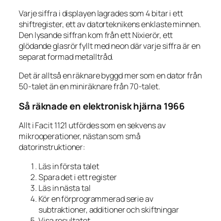
Varje siffra i displayen lagrades som 4 bitar i ett
shiftregister, ett av datorteknikens enklaste minnen.
Den lysande siffran kom från ett Nixierör, ett
glödande glasrör fyllt med neon där varje siffra är en
separat formad metalltråd.
Det är alltså en räknare byggd mer som en dator från
50-talet än en miniräknare från 70-talet.
Så räknade en elektronisk hjärna 1966
Allt i Facit 1121 utfördes som en sekvens av
mikrooperationer, nästan som små
datorinstruktioner:
Läs in första talet
Spara det i ett register
Läs in nästa tal
Kör en förprogrammerad serie av
subtraktioner, additioner och skiftningar
Visa resultatet