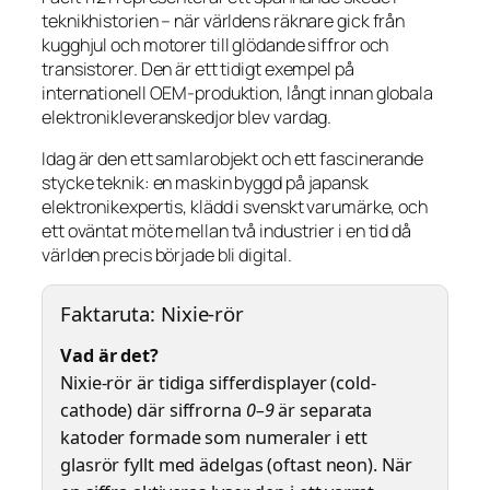
teknikhistorien – när världens räknare gick från
kugghjul och motorer till glödande siffror och
transistorer. Den är ett tidigt exempel på
internationell OEM-produktion, långt innan globala
elektronikleveranskedjor blev vardag.
Idag är den ett samlarobjekt och ett fascinerande
stycke teknik: en maskin byggd på japansk
elektronikexpertis, klädd i svenskt varumärke, och
ett oväntat möte mellan två industrier i en tid då
världen precis började bli digital.
Faktaruta: Nixie-rör
Vad är det?
Nixie-rör är tidiga sifferdisplayer (cold-
cathode) där siffrorna
0–9
är separata
katoder formade som numeraler i ett
glasrör fyllt med ädelgas (oftast neon). När