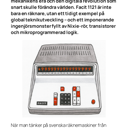
mekanikens era och den digitala revolution som
snart skulle förändra världen. Facit 1121 är inte
bara en räknare, utan ett tidigt exempel på
global teknikutveckling – och ett imponerande
ingenjörsmonster fyllt av Nixie-rör, transistorer
och mikroprogrammerad logik.
När man tänker på svenska räknemaskiner från