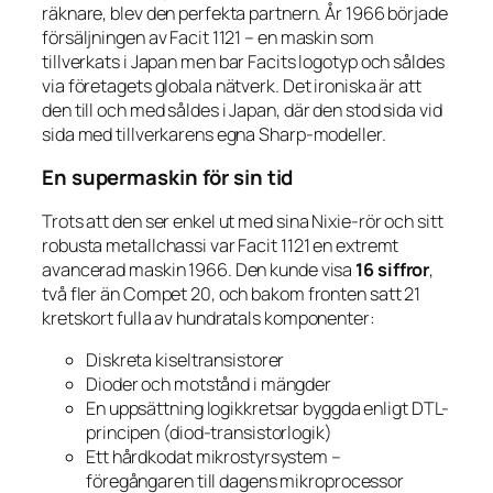
räknare, blev den perfekta partnern. År 1966 började
försäljningen av Facit 1121 – en maskin som
tillverkats i Japan men bar Facits logotyp och såldes
via företagets globala nätverk. Det ironiska är att
den till och med såldes
i Japan
, där den stod sida vid
sida med tillverkarens egna Sharp-modeller.
En supermaskin för sin tid
Trots att den ser enkel ut med sina Nixie-rör och sitt
robusta metallchassi var Facit 1121 en extremt
avancerad maskin 1966. Den kunde visa
16 siffror
,
två fler än Compet 20, och bakom fronten satt 21
kretskort fulla av hundratals komponenter:
Diskreta kiseltransistorer
Dioder och motstånd i mängder
En uppsättning logikkretsar byggda enligt DTL-
principen (diod-transistorlogik)
Ett hårdkodat mikrostyrsystem –
föregångaren till dagens mikroprocessor