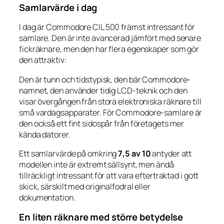
Samlarvärde i dag
I dag är Commodore CIL 500 främst intressant för
samlare. Den är inte avancerad jämfört med senare
fickräknare, men den har flera egenskaper som gör
den attraktiv:
Den är tunn och tidstypisk, den bär Commodore-
namnet, den använder tidig LCD-teknik och den
visar övergången från stora elektroniska räknare till
små vardagsapparater. För Commodore-samlare är
den också ett fint sidospår från företagets mer
kända datorer.
Ett samlarvärde på omkring
7,5 av 10
antyder att
modellen inte är extremt sällsynt, men ändå
tillräckligt intressant för att vara eftertraktad i gott
skick, särskilt med originalfodral eller
dokumentation.
En liten räknare med större betydelse