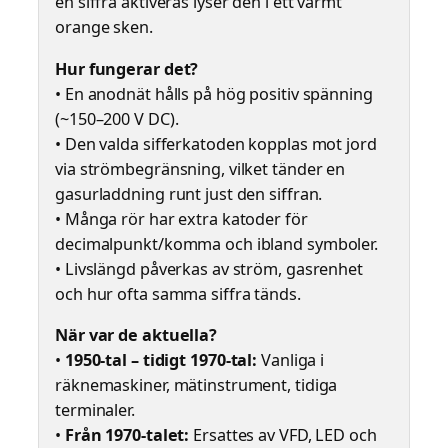
en siffra aktiveras lyser den i ett varmt
orange sken.
Hur fungerar det?
• En anodnät hålls på hög positiv spänning
(~150–200 V DC).
• Den valda sifferkatoden kopplas mot jord
via strömbegränsning, vilket tänder en
gasurladdning runt just den siffran.
• Många rör har extra katoder för
decimalpunkt/komma och ibland symboler.
• Livslängd påverkas av ström, gasrenhet
och hur ofta samma siffra tänds.
När var de aktuella?
•
1950-tal – tidigt 1970-tal:
Vanliga i
räknemaskiner, mätinstrument, tidiga
terminaler.
•
Från 1970-talet:
Ersattes av VFD, LED och