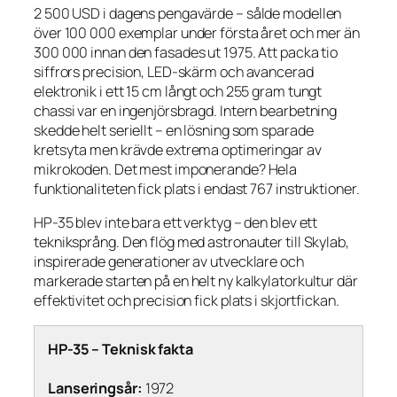
2 500 USD i dagens pengavärde – sålde modellen
över 100 000 exemplar under första året och mer än
300 000 innan den fasades ut 1975. Att packa tio
siffrors precision, LED-skärm och avancerad
elektronik i ett 15 cm långt och 255 gram tungt
chassi var en ingenjörsbragd. Intern bearbetning
skedde helt seriellt – en lösning som sparade
kretsyta men krävde extrema optimeringar av
mikrokoden. Det mest imponerande? Hela
funktionaliteten fick plats i endast 767 instruktioner.
HP-35 blev inte bara ett verktyg – den blev ett
tekniksprång. Den flög med astronauter till Skylab,
inspirerade generationer av utvecklare och
markerade starten på en helt ny kalkylatorkultur där
effektivitet och precision fick plats i skjortfickan.
HP-35 – Teknisk fakta
Lanseringsår:
1972