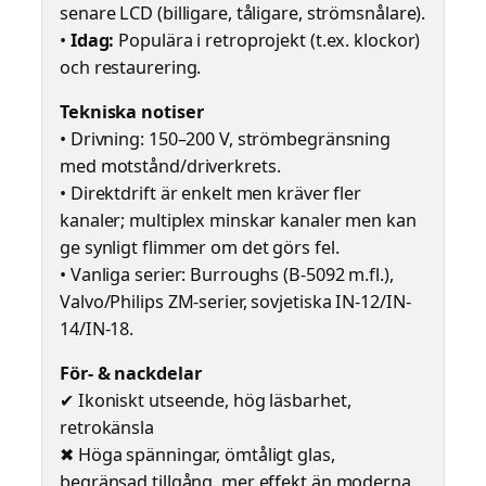
senare LCD (billigare, tåligare, strömsnålare).
•
Idag:
Populära i retroprojekt (t.ex. klockor)
och restaurering.
Tekniska notiser
• Drivning: 150–200 V, strömbegränsning
med motstånd/driverkrets.
• Direktdrift är enkelt men kräver fler
kanaler; multiplex minskar kanaler men kan
ge synligt flimmer om det görs fel.
• Vanliga serier: Burroughs (B-5092 m.fl.),
Valvo/Philips ZM-serier, sovjetiska IN-12/IN-
14/IN-18.
För- & nackdelar
✔ Ikoniskt utseende, hög läsbarhet,
retrokänsla
✖ Höga spänningar, ömtåligt glas,
begränsad tillgång, mer effekt än moderna