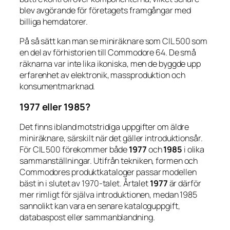
blev avgörande för företagets framgångar med
billiga hemdatorer.
På så sätt kan man se miniräknare som CIL 500 som
en del av förhistorien till Commodore 64. De små
räknarna var inte lika ikoniska, men de byggde upp
erfarenhet av elektronik, massproduktion och
konsumentmarknad.
1977 eller 1985?
Det finns ibland motstridiga uppgifter om äldre
miniräknare, särskilt när det gäller introduktionsår.
För CIL 500 förekommer både
1977
och
1985
i olika
sammanställningar. Utifrån tekniken, formen och
Commodores produktkataloger passar modellen
bäst in i slutet av 1970-talet. Årtalet
1977
är därför
mer rimligt för själva introduktionen, medan 1985
sannolikt kan vara en senare kataloguppgift,
databaspost eller sammanblandning.