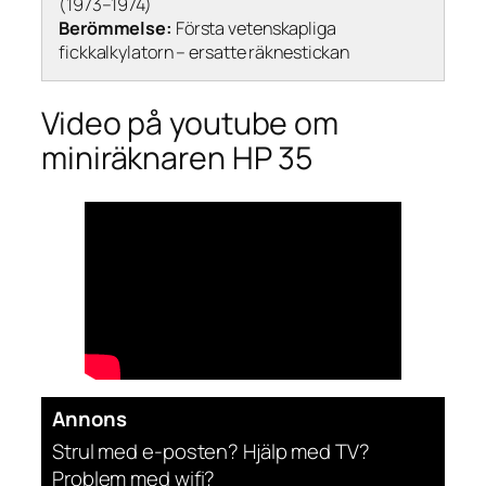
(1973–1974)
Berömmelse:
Första vetenskapliga
fickkalkylatorn – ersatte räknestickan
Video på youtube om
miniräknaren HP 35
Annons
Strul med e-posten? Hjälp med TV?
Problem med wifi?