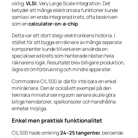
viktig:
VLSI
, Very Large Scale Integration. Det
betyder att många elektroniska funktioner kunde
samlas i en enda integrerad krets, ofta beskriven
som en
calculator-on-a-chip
.
Detta var ett stort steg i elektronikens historia. I
stället för att bygga en räknare av många separata
komponenter kunde tillverkaren använda en
specialiserad krets som hanterade nästan hela
räknarens logik. Resultatet blev billigare produktion,
lägre strömförbrukning och mindre apparater.
Commodore CIL 500 är därför inte bara en enkel
miniräknare. Den är också ett exempel på den
tekniska miniaturisering som senare skulle göra
billiga hemdatorer, spelkonsoler och handhållna
enheter möjliga.
Enkel men praktisk funktionalitet
CIL 500 hade omkring
24–25 tangenter
, beroende