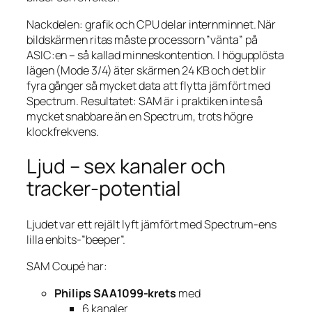
Nackdelen: grafik och CPU delar internminnet. När
bildskärmen ritas måste processorn ”vänta” på
ASIC:en – så kallad minneskontention. I högupplösta
lägen (Mode 3/4) äter skärmen 24 KB och det blir
fyra gånger så mycket data att flytta jämfört med
Spectrum. Resultatet: SAM är i praktiken inte så
mycket snabbare än en Spectrum, trots högre
klockfrekvens.
Ljud – sex kanaler och
tracker-potential
Ljudet var ett rejält lyft jämfört med Spectrum-ens
lilla enbits-”beeper”.
SAM Coupé har:
Philips SAA1099-krets
med
6 kanaler