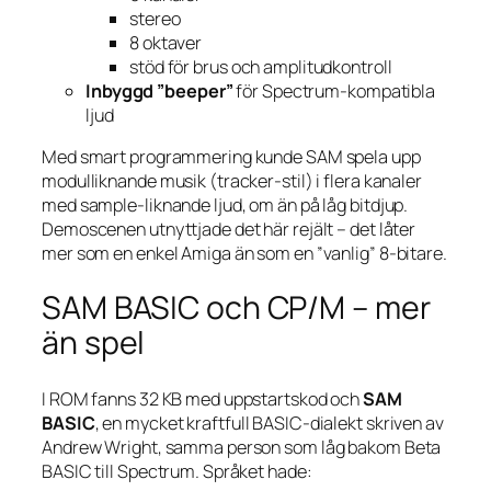
stereo
8 oktaver
stöd för brus och amplitudkontroll
Inbyggd ”beeper”
för Spectrum-kompatibla
ljud
Med smart programmering kunde SAM spela upp
modulliknande musik (tracker-stil) i flera kanaler
med sample-liknande ljud, om än på låg bitdjup.
Demoscenen utnyttjade det här rejält – det låter
mer som en enkel Amiga än som en ”vanlig” 8-bitare.
SAM BASIC och CP/M – mer
än spel
I ROM fanns 32 KB med uppstarts­kod och
SAM
BASIC
, en mycket kraftfull BASIC-dialekt skriven av
Andrew Wright, samma person som låg bakom Beta
BASIC till Spectrum. Språket hade: