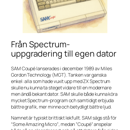
Från Spectrum-
uppgradering till egen dator
SAM Coupé lanserades i december 1989 av Miles
Gordon Technology (MGT). Tanken var ganska
enkel: alla som hade vuxit upp med ZX Spectrum
skulle nu kunna ta steget vidare till en modernare
men ändå bekant dator. SAM skulle både kunna köra
mycket Spectrum-program och samtidigt erbjuda
bättre grafik, mer minne och betydligt bättre ljud.
Namnet är typiskt brittiskt lekfullt. SAM sägs stå för
“Some Amazing Micro”
, medan ”Coupé” anspelar