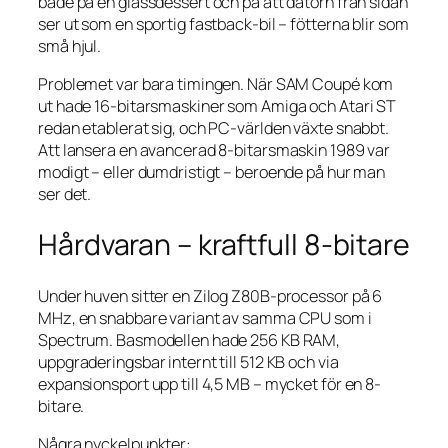
både på en glassdessert och på att datorn från sidan
ser ut som en sportig fastback-bil – fötterna blir som
små hjul.
Problemet var bara timingen. När SAM Coupé kom
ut hade 16-bitarsmaskiner som Amiga och Atari ST
redan etablerat sig, och PC-världen växte snabbt.
Att lansera en avancerad 8-bitarsmaskin 1989 var
modigt – eller dumdristigt – beroende på hur man
ser det.
Hårdvaran – kraftfull 8-bitare
Under huven sitter en Zilog Z80B-processor på 6
MHz, en snabbare variant av samma CPU som i
Spectrum. Basmodellen hade 256 KB RAM,
uppgraderingsbar internt till 512 KB och via
expansionsport upp till 4,5 MB – mycket för en 8-
bitare.
Några nyckelpunkter: