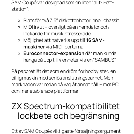
SAM Coupé var designad som en liten ”allt-i-ett-
station”:
Plats för två 3,5″ diskettenheter inne i chassit
MIDI in/ut – ovanligt på en hem­dator och
lockande för musikintresserade
Möjlighet att nätverka upp till
16 SAM-
maskiner
via MIDI-portarna
Euroconnector-expansion
där man kunde
hänga på upp till 4 enheter via en ”SAMBUS”
På pappret lät det som en dröm för hobbyister: en
billig maskin med seriös anslutningsbarhet. Men
marknaden var redan på väg åt annat håll – mot PC
och mer etablerade plattformar.
ZX Spectrum-kompatibilitet
– lockbete och begränsning
Ett av SAM Coupés viktigaste försäljningsargument