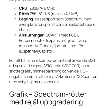
CPU:
Z80B @ 6 MHz
RAM:
256–512 KB (max ca 4,5 MB)
Lagring:
kassettport som Spectrum, men
även plats för upp till två 3,5″ diskettstationer i
chassit
Anslutningar:
SCART (med RGB),
Euroconnector (expansion), joystickport,
musport, MIDI in/ut, ljud in/ut, port för
ljuspenna/ljuspistol
För att hålla nere komponentantalet använde MGT
ett specialdesignat ASIC-chip (VGT-200) som
skötte grafik, minnesbankning och en del I/O –
ungefär samma roll som ULA-kretsen i ZX Spectrum,
men betydligt mer avancerat.
Grafik – Spectrum-rötter
med rejäl uppgradering