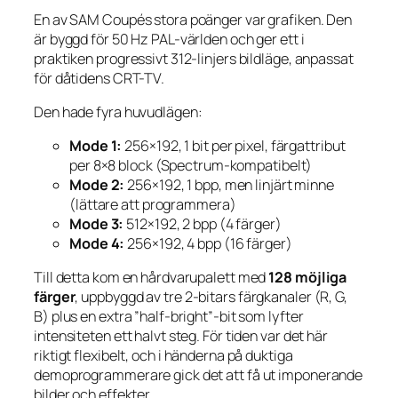
En av SAM Coupés stora poänger var grafiken. Den
är byggd för 50 Hz PAL-världen och ger ett i
praktiken progressivt 312-linjers bildläge, anpassat
för dåtidens CRT-TV.
Den hade fyra huvudlägen:
Mode 1:
256×192, 1 bit per pixel, färgattribut
per 8×8 block (Spectrum-kompatibelt)
Mode 2:
256×192, 1 bpp, men linjärt minne
(lättare att programmera)
Mode 3:
512×192, 2 bpp (4 färger)
Mode 4:
256×192, 4 bpp (16 färger)
Till detta kom en hårdvarupalett med
128 möjliga
färger
, uppbyggd av tre 2-bitars färgkanaler (R, G,
B) plus en extra ”half-bright”-bit som lyfter
intensiteten ett halvt steg. För tiden var det här
riktigt flexibelt, och i händerna på duktiga
demoprogrammerare gick det att få ut imponerande
bilder och effekter.