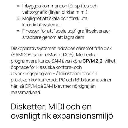
Inbyggda kommandon för sprites och
vektorgrafik (linjer, cirklar m.m.)
Möjlighet att skala och förskjuta
koordinatsystemet
Finesser för att ”spela upp” grafiksekvenser
snabbare genom att lagra dem
Diskoperativsystemet laddades däremot från disk
(SAMDOS, senare MasterDOS). Med extra
programvara kunde SAM även köra
CP/M 2.2
, vilket
öppnade för klassiska kontors- och
utvecklingsprogram – åtminstone i teorin. I
praktiken konkurrerade PC och 16-bitarsmaskiner
här, så CP/M på SAM blev mer nördgrej än
massmarknad.
Disketter, MIDI och en
ovanligt rik expansionsmiljö