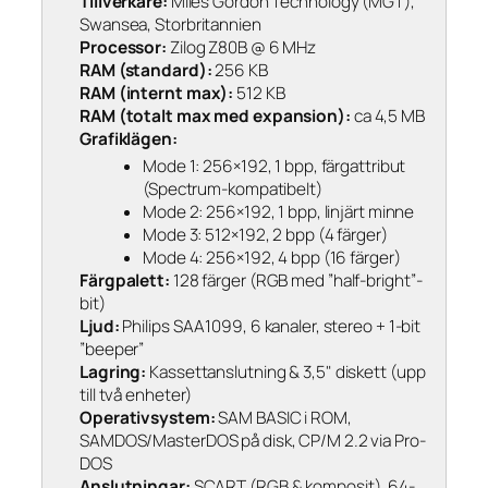
Tillverkare:
Miles Gordon Technology (MGT),
Swansea, Storbritannien
Processor:
Zilog Z80B @ 6 MHz
RAM (standard):
256 KB
RAM (internt max):
512 KB
RAM (totalt max med expansion):
ca 4,5 MB
Grafiklägen:
Mode 1: 256×192, 1 bpp, färgattribut
(Spectrum-kompatibelt)
Mode 2: 256×192, 1 bpp, linjärt minne
Mode 3: 512×192, 2 bpp (4 färger)
Mode 4: 256×192, 4 bpp (16 färger)
Färgpalett:
128 färger (RGB med ”half-bright”-
bit)
Ljud:
Philips SAA1099, 6 kanaler, stereo + 1-bit
”beeper”
Lagring:
Kassettanslutning & 3,5" diskett (upp
till två enheter)
Operativsystem:
SAM BASIC i ROM,
SAMDOS/MasterDOS på disk, CP/M 2.2 via Pro-
DOS
Anslutningar:
SCART (RGB & komposit), 64-