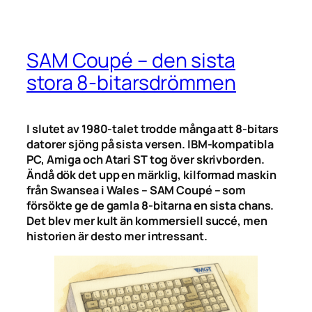
SAM Coupé – den sista
stora 8-bitarsdrömmen
I slutet av 1980-talet trodde många att 8-bitars
datorer sjöng på sista versen. IBM-kompatibla
PC, Amiga och Atari ST tog över skrivborden.
Ändå dök det upp en märklig, kilformad maskin
från Swansea i Wales – SAM Coupé – som
försökte ge de gamla 8-bitarna en sista chans.
Det blev mer kult än kommersiell succé, men
historien är desto mer intressant.