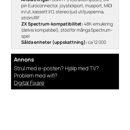
pin Euroconnector, joystickport, musport, MIDI
in/ut, kassett I/O, stereo ljud ut/ljuspenna,
ström/RF
ZX Spectrum-kompatibilitet:
48K-emulering
(delvis kompatibel), stöd för många Spectrum-
spel
Sålda enheter (uppskattning):
ca 12 000
Annons
Strul med e-posten? Hjälp med TV?
Problem med wifi?
Digital Fixare