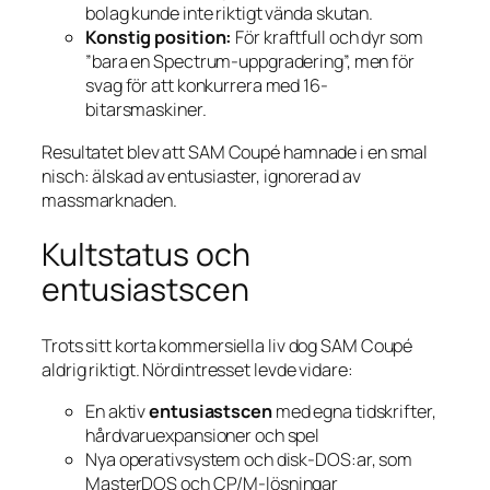
bolag kunde inte riktigt vända skutan.
Konstig position:
För kraftfull och dyr som
”bara en Spectrum-uppgradering”, men för
svag för att konkurrera med 16-
bitarsmaskiner.
Resultatet blev att SAM Coupé hamnade i en smal
nisch: älskad av entusiaster, ignorerad av
massmarknaden.
Kultstatus och
entusiastscen
Trots sitt korta kommersiella liv dog SAM Coupé
aldrig riktigt. Nördintresset levde vidare:
En aktiv
entusiastscen
med egna tidskrifter,
hårdvaru­expansioner och spel
Nya operativsystem och disk-DOS:ar, som
MasterDOS och CP/M-lösningar