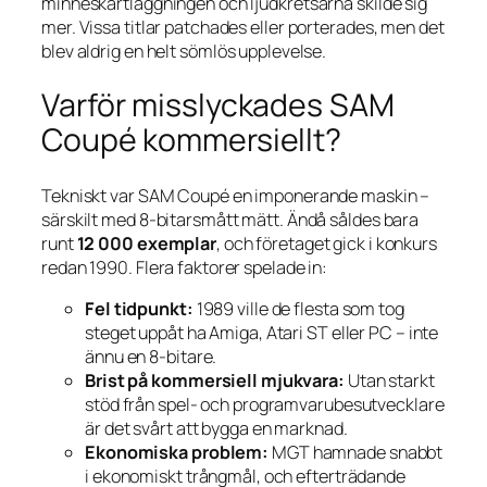
minneskartläggningen och ljudkretsarna skilde sig
mer. Vissa titlar patchades eller porterades, men det
blev aldrig en helt sömlös upplevelse.
Varför misslyckades SAM
Coupé kommersiellt?
Tekniskt var SAM Coupé en imponerande maskin –
särskilt med 8-bitarsmått mätt. Ändå såldes bara
runt
12 000 exemplar
, och företaget gick i konkurs
redan 1990. Flera faktorer spelade in:
Fel tidpunkt:
1989 ville de flesta som tog
steget uppåt ha Amiga, Atari ST eller PC – inte
ännu en 8-bitare.
Brist på kommersiell mjukvara:
Utan starkt
stöd från spel- och programvarube­sutvecklare
är det svårt att bygga en marknad.
Ekonomiska problem:
MGT hamnade snabbt
i ekonomiskt trångmål, och efterträdande