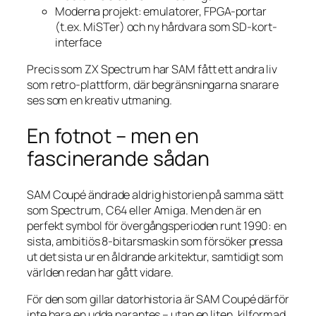
Moderna projekt: emulatorer, FPGA-portar
(t.ex. MiSTer) och ny hårdvara som SD-kort-
interface
Precis som ZX Spectrum har SAM fått ett andra liv
som retro-plattform, där begränsningarna snarare
ses som en kreativ utmaning.
En fotnot – men en
fascinerande sådan
SAM Coupé ändrade aldrig historien på samma sätt
som Spectrum, C64 eller Amiga. Men den är en
perfekt symbol för övergångsperioden runt 1990: en
sista, ambitiös 8-bitarsmaskin som försöker pressa
ut det sista ur en åldrande arkitektur, samtidigt som
världen redan har gått vidare.
För den som gillar datorhistoria är SAM Coupé därför
inte bara en udda parantes – utan en liten, kilformad