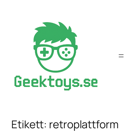
Hoppa
till
innehåll
Etikett:
retroplattform