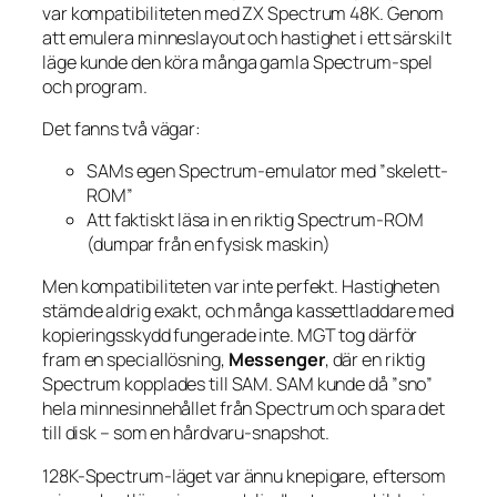
var kompatibiliteten med ZX Spectrum 48K. Genom
att emulera minneslayout och hastighet i ett särskilt
läge kunde den köra många gamla Spectrum-spel
och program.
Det fanns två vägar:
SAMs egen Spectrum-emulator med ”skelett-
ROM”
Att faktiskt läsa in en riktig Spectrum-ROM
(dumpar från en fysisk maskin)
Men kompatibiliteten var inte perfekt. Hastigheten
stämde aldrig exakt, och många kassettladdare med
kopieringsskydd fungerade inte. MGT tog därför
fram en speciallösning,
Messenger
, där en riktig
Spectrum kopplades till SAM. SAM kunde då ”sno”
hela minnesinnehållet från Spectrum och spara det
till disk – som en hårdvaru-snapshot.
128K-Spectrum-läget var ännu knepigare, eftersom