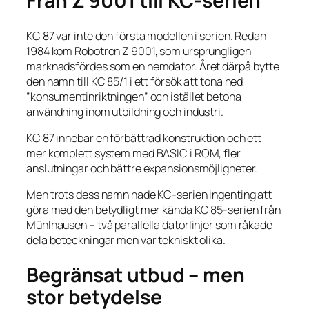
Från Z 9001 till KC-serien
KC 87 var inte den första modellen i serien. Redan
1984 kom Robotron Z 9001, som ursprungligen
marknadsfördes som en hemdator. Året därpå bytte
den namn till KC 85/1 i ett försök att tona ned
”konsumentinriktningen” och istället betona
användning inom utbildning och industri.
KC 87 innebar en förbättrad konstruktion och ett
mer komplett system med BASIC i ROM, fler
anslutningar och bättre expansionsmöjligheter.
Men trots dess namn hade KC-serien ingenting att
göra med den betydligt mer kända KC 85-serien från
Mühlhausen – två parallella datorlinjer som råkade
dela beteckningar men var tekniskt olika.
Begränsat utbud – men
stor betydelse