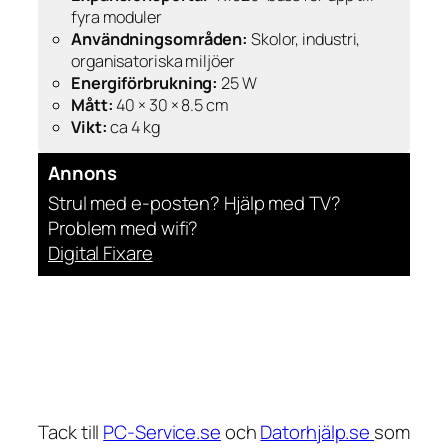
fyra moduler
Användningsområden:
Skolor, industri,
organisatoriska miljöer
Energiförbrukning:
25 W
Mått:
40 × 30 × 8.5 cm
Vikt:
ca 4 kg
Annons
Strul med e-posten? Hjälp med TV?
Problem med wifi?
Digital Fixare
Tack till
PC-Service.se
och
Datorhjälp.se
som