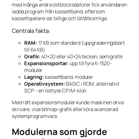
med många andra östblocksdatorer fick användaren
ladda program från kassettband, eftersom
kassettspelare var billiga och lättåtkomliga.
Centrala fakta:
RAM:
17 KB som standard (uppgraderingsbart
till 64 KB)
Grafik:
40×20 eller 40×24 tecken, semigrafik
Expansionsportar:
upp till fyra K-1520-
moduler
Lagring:
kassettband, moduler
Operativsystem:
BASIC i ROM, alternativt
SCP – en östtysk CP/M-klon
Med rätt expansionsmoduler kunde maskinen driva
skrivare, visa bitmap-grafik eller köra avancerad
systemprogramvara.
Modulerna som gjorde