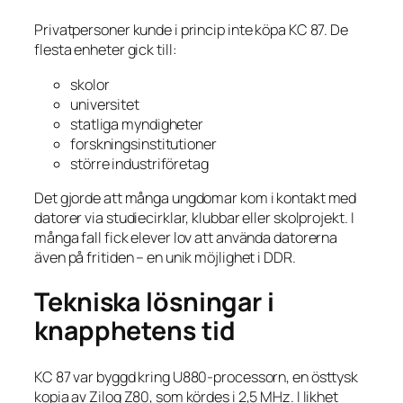
Privatpersoner kunde i princip inte köpa KC 87. De
flesta enheter gick till:
skolor
universitet
statliga myndigheter
forskningsinstitutioner
större industriföretag
Det gjorde att många ungdomar kom i kontakt med
datorer via studiecirklar, klubbar eller skolprojekt. I
många fall fick elever lov att använda datorerna
även på fritiden – en unik möjlighet i DDR.
Tekniska lösningar i
knapphetens tid
KC 87 var byggd kring U880-processorn, en östtysk
kopia av Zilog Z80, som kördes i 2,5 MHz. I likhet