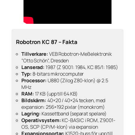
Robotron KC 87 – Fakta
Tillverkare:
VEB Robotron-Meßelektronik
”Otto Schön”, Dresden
Lanserad:
1987 (Z 9001: 1984, KC 85/1: 1985)
Typ:
8-bitars mikrocomputer
Processor:
U880 (Zilog Z80-klon) @ 2.5
MHz
RAM:
17 KB (upp till 64 KB)
Bildskärm:
40×20 / 40×24 tecken, med
expansion: 256×192 pixlar (monokrom)
Lagring:
Kassettband (separat spelare)
Operativsystem:
KC-BASIC i ROM, Z9001-
OS, SCP (CP/M-klon) via expansion
Expansionsportar:
K1520-buss för upp till