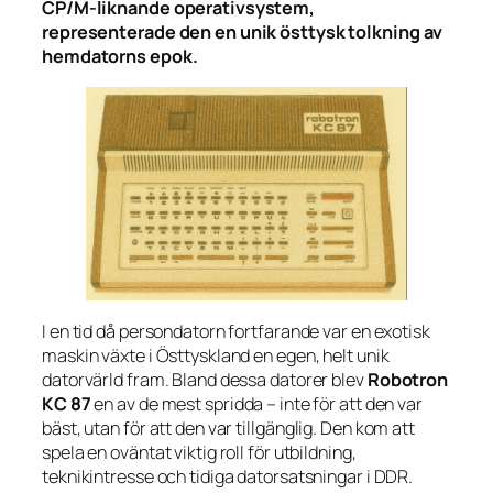
CP/M-liknande operativsystem,
representerade den en unik östtysk tolkning av
hemdatorns epok.
I en tid då persondatorn fortfarande var en exotisk
maskin växte i Östtyskland en egen, helt unik
datorvärld fram. Bland dessa datorer blev
Robotron
KC 87
en av de mest spridda – inte för att den var
bäst, utan för att den var
tillgänglig
. Den kom att
spela en oväntat viktig roll för utbildning,
teknikintresse och tidiga datorsatsningar i DDR.