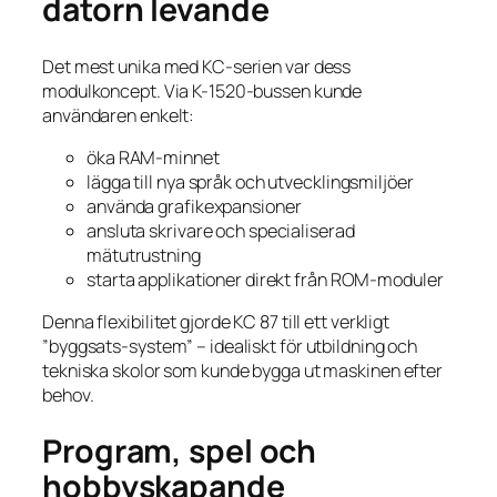
datorn levande
Det mest unika med KC-serien var dess
modulkoncept. Via K-1520-bussen kunde
användaren enkelt:
öka RAM-minnet
lägga till nya språk och utvecklingsmiljöer
använda grafikexpansioner
ansluta skrivare och specialiserad
mätutrustning
starta applikationer direkt från ROM-moduler
Denna flexibilitet gjorde KC 87 till ett verkligt
”byggsats-system” – idealiskt för utbildning och
tekniska skolor som kunde bygga ut maskinen efter
behov.
Program, spel och
hobbyskapande