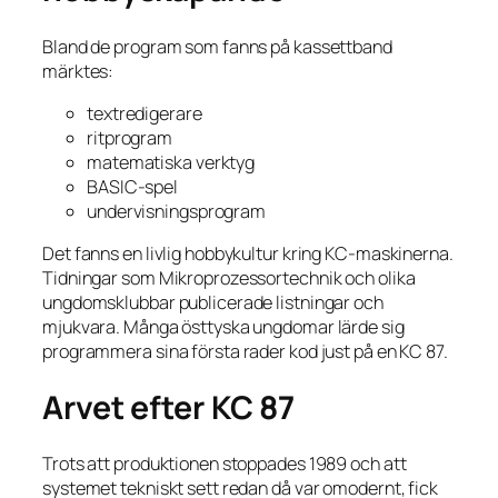
Bland de program som fanns på kassettband
märktes:
textredigerare
ritprogram
matematiska verktyg
BASIC-spel
undervisningsprogram
Det fanns en livlig hobbykultur kring KC-maskinerna.
Tidningar som Mikroprozessortechnik och olika
ungdomsklubbar publicerade listningar och
mjukvara. Många östtyska ungdomar lärde sig
programmera sina första rader kod just på en KC 87.
Arvet efter KC 87
Trots att produktionen stoppades 1989 och att
systemet tekniskt sett redan då var omodernt, fick