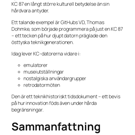
KC 87 en långt större kulturell betydelse än sin
hårdvara antyder.
Ett talande exempel är GitHubs VD, Thomas
Dohmke, som började programmera på just en KC 87
– ett tecken på hur djupt datorn präglade den
östtyska teknikgenerationen.
Idag lever KC-datorerna vidare i:
emulatorer
museiutställningar
nostalgiska användargrupper
retrodatormöten
Den är ett teknikhistoriskt tidsdokument – ett bevis
på hur innovation föds även under hårda
begränsningar.
Sammanfattning