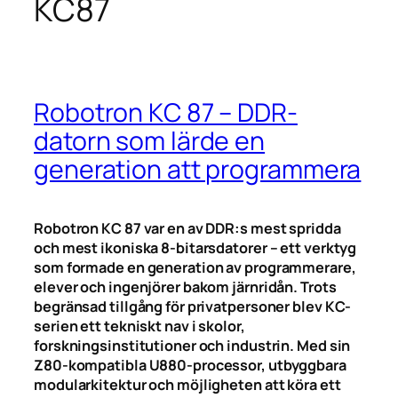
KC87
Robotron KC 87 – DDR-
datorn som lärde en
generation att programmera
Robotron KC 87 var en av DDR:s mest spridda
och mest ikoniska 8-bitarsdatorer – ett verktyg
som formade en generation av programmerare,
elever och ingenjörer bakom järnridån. Trots
begränsad tillgång för privatpersoner blev KC-
serien ett tekniskt nav i skolor,
forskningsinstitutioner och industrin. Med sin
Z80-kompatibla U880-processor, utbyggbara
modularkitektur och möjligheten att köra ett