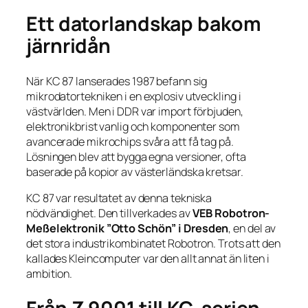
Ett datorlandskap bakom
järnridån
När KC 87 lanserades 1987 befann sig
mikrodatortekniken i en explosiv utveckling i
västvärlden. Men i DDR var import förbjuden,
elektronikbrist vanlig och komponenter som
avancerade mikrochips svåra att få tag på.
Lösningen blev att bygga egna versioner, ofta
baserade på kopior av västerländska kretsar.
KC 87 var resultatet av denna tekniska
nödvändighet. Den tillverkades av
VEB Robotron-
Meßelektronik ”Otto Schön” i Dresden
, en del av
det stora industrikombinatet Robotron. Trots att den
kallades
Kleincomputer
var den allt annat än liten i
ambition.