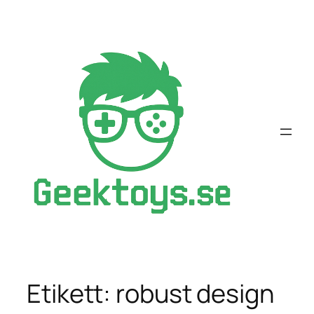
Hoppa
till
innehåll
Etikett:
robust design