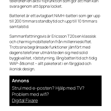
telefonen en aktiv flipfunktion som gör att man kan
svara genom att öppna locket.
Batteriet är ett avtagbart NiMH-batteri som ger upp
till 200 timmars standbytid och upp till 10 timmars
samtalstid.
Sammanfattningsvis är Ericsson T20s en klassisk
och charmig mobiltelefon från millennieskiftet.
Trots sina begränsade funktioner jämfört med
dagens telefoner utmärkte den sig med solid
byggkvalitet, röststyrning, lång batteritid och tidig
WAP-åtkomst – allt paketerat i en färgglad och
ikonisk design.
Annons
Strul med e-posten? Hjälp med TV?
Problem med wifi?
Digital Fixare