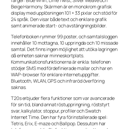
färger: Blue Whirl, Lime Twist, Silver Weave och
Beige Harmony. Skärmen är en monokrom grafisk
display med upplösningen 101 × 33 pixlar och stöd för
24 språk. Den visar både text och enklare grafik
samt animerade start- och avstängningsbilder.
Telefonboken rymmer 99 poster, och samtalsloggen
innehåller 10 mottagna, 10 uppringda och 10 missade
samtal. Det finns ingen möjlighet att utöka lagringen
då enheten saknar minneskortplats.
Kommunikationsfunktionerna är enkla: telefonen
stödjer SMS med fördefinierade mallar och har en
WAP-browser för enklare internetuppgifter.
Bluetooth, WLAN, GPS och infraröd överföring
saknas.
T20s erbjuder flera funktioner som var avancerade
för sin tid, bland annat röstuppringning, röststyrt
svar, kalkylator, stoppur, profiler och Swatch
Internet Time. Den har fyra förinstallerade spel:
Tetris, Erix, E-maze och Ballpop. Dessutom har