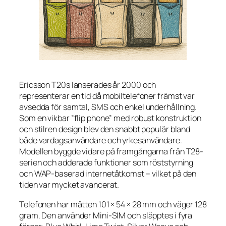
Ericsson T20s lanserades år 2000 och
representerar en tid då mobiltelefoner främst var
avsedda för samtal, SMS och enkel underhållning.
Som en vikbar ”flip phone” med robust konstruktion
och stilren design blev den snabbt populär bland
både vardagsanvändare och yrkesanvändare.
Modellen byggde vidare på framgångarna från T28-
serien och adderade funktioner som röststyrning
och WAP-baserad internetåtkomst – vilket på den
tiden var mycket avancerat.
Telefonen har måtten 101 × 54 × 28 mm och väger 128
gram. Den använder Mini-SIM och släpptes i fyra