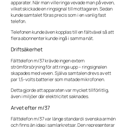
apparater. När man ville ringa vevade man på veven,
vilket skickade en ringsignal till mottagaren. Sedan
kunde samtalet föras precis som i en vanlig fast
telefon.
Telefonen kunde även kopplas till en fältväxel så att
flera abonnenter kunde ingå i samma nät.
Driftsäkerhet
Fälttelefon m/37 krävde ingen extern
strömförsörjning för att ringa upp – ringsignalen
skapades med veven. Själva samtalen drevs av ett
par 1,5-volts batterier som matade mikrofonen.
Detta gjorde att apparaten var mycket tillförlitlig,
även i miljöer där elektricitet saknades.
Arvet efter m/37
Fälttelefon m/37 var länge standard i svenska armén
och finns än idag i samlarkretsar. Den representerar