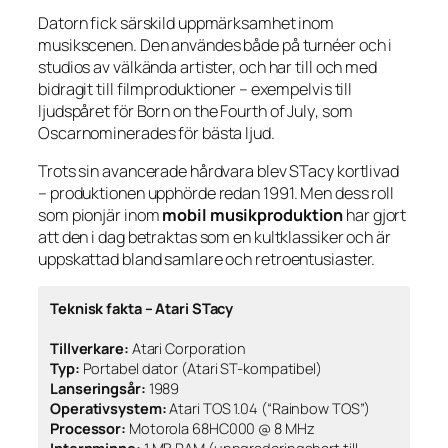
Datorn fick särskild uppmärksamhet inom
musikscenen. Den användes både på turnéer och i
studios av välkända artister, och har till och med
bidragit till filmproduktioner – exempelvis till
ljudspåret för
Born on the Fourth of July
, som
Oscarnominerades för bästa ljud.
Trots sin avancerade hårdvara blev STacy kortlivad
– produktionen upphörde redan 1991. Men dess roll
som pionjär inom
mobil musikproduktion
har gjort
att den i dag betraktas som en kultklassiker och är
uppskattad bland samlare och retroentusiaster.
Teknisk fakta – Atari STacy
Tillverkare:
Atari Corporation
Typ:
Portabel dator (Atari ST-kompatibel)
Lanseringsår:
1989
Operativsystem:
Atari TOS 1.04 (“Rainbow TOS”)
Processor:
Motorola 68HC000 @ 8 MHz