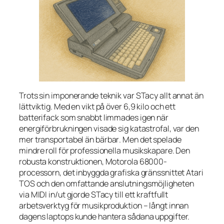
Trots sin imponerande teknik var STacy allt annat än
lättviktig. Med en vikt på över 6,9 kilo och ett
batterifack som snabbt limmades igen när
energiförbrukningen visade sig katastrofal, var den
mer
transportabel
än
bärbar
. Men det spelade
mindre roll för professionella musikskapare. Den
robusta konstruktionen, Motorola 68000-
processorn, det inbyggda grafiska gränssnittet Atari
TOS och den omfattande anslutningsmöjligheten
via MIDI in/ut gjorde STacy till ett kraftfullt
arbetsverktyg för musikproduktion – långt innan
dagens laptops kunde hantera sådana uppgifter.