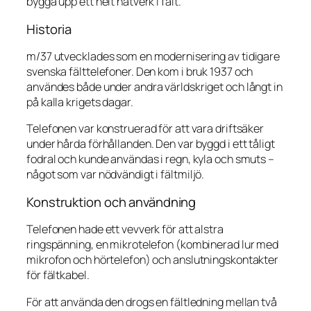
bygga upp ett helt nätverk i fält.
Historia
m/37 utvecklades som en modernisering av tidigare
svenska fälttelefoner. Den kom i bruk 1937 och
användes både under andra världskriget och långt in
på kalla krigets dagar.
Telefonen var konstruerad för att vara driftsäker
under hårda förhållanden. Den var byggd i ett tåligt
fodral och kunde användas i regn, kyla och smuts –
något som var nödvändigt i fältmiljö.
Konstruktion och användning
Telefonen hade ett vevverk för att alstra
ringspänning, en mikrotelefon (kombinerad lur med
mikrofon och hörtelefon) och anslutningskontakter
för fältkabel.
För att använda den drogs en fältledning mellan två