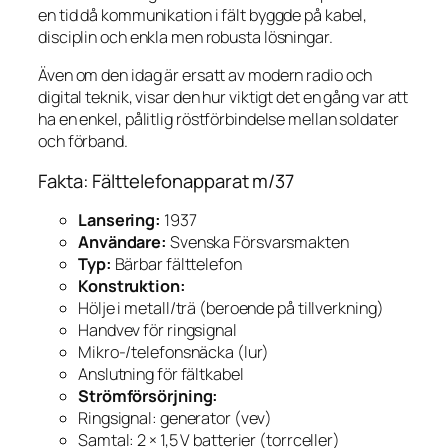
en tid då kommunikation i fält byggde på kabel,
disciplin och enkla men robusta lösningar.
Även om den idag är ersatt av modern radio och
digital teknik, visar den hur viktigt det en gång var att
ha en enkel, pålitlig röstförbindelse mellan soldater
och förband.
Fakta: Fälttelefonapparat m/37
Lansering:
1937
Användare:
Svenska Försvarsmakten
Typ:
Bärbar fälttelefon
Konstruktion:
Hölje i metall/trä (beroende på tillverkning)
Handvev för ringsignal
Mikro-/telefonsnäcka (lur)
Anslutning för fältkabel
Strömförsörjning:
Ringsignal: generator (vev)
Samtal: 2 × 1,5 V batterier (torrceller)