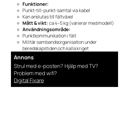
Funktioner:
Punkt-till-punkt-samtal via kabel
Kan anslutas till fältväxel
Mått & vikt:
ca 4–5 kg (varierar med modell)
Användningsområde:
Punktkommunikation i fält
Militär sambandsorganisation under
beredskapstiden och kalla kriget
Annons
Strul med e-posten? Hjälp med TV?
Problem med wifi?
Digital Fixare