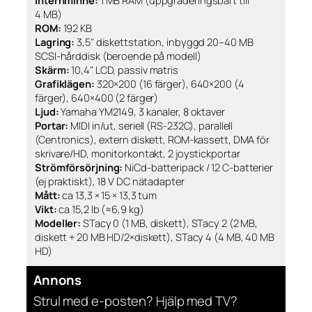
Internminne:
1 MB RAM (uppgraderingsbart till
4 MB)
ROM:
192 KB
Lagring:
3,5" diskettstation, inbyggd 20–40 MB
SCSI-hårddisk (beroende på modell)
Skärm:
10,4" LCD, passiv matris
Grafiklägen:
320×200 (16 färger), 640×200 (4
färger), 640×400 (2 färger)
Ljud:
Yamaha YM2149, 3 kanaler, 8 oktaver
Portar:
MIDI in/ut, seriell (RS-232C), parallell
(Centronics), extern diskett, ROM-kassett, DMA för
skrivare/HD, monitorkontakt, 2 joystickportar
Strömförsörjning:
NiCd-batteripack / 12 C-batterier
(ej praktiskt), 18 V DC nätadapter
Mått:
ca 13,3 × 15 × 13,3 tum
Vikt:
ca 15,2 lb (≈6,9 kg)
Modeller:
STacy 0 (1 MB, diskett), STacy 2 (2 MB,
diskett + 20 MB HD/2×diskett), STacy 4 (4 MB, 40 MB
HD)
Annons
Strul med e-posten? Hjälp med TV?