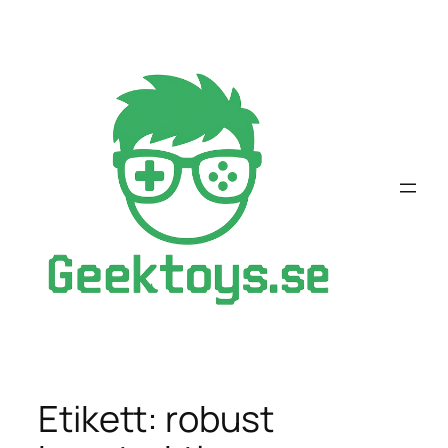
Hoppa
till
innehåll
Etikett:
robust