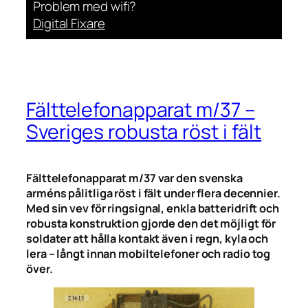
Problem med wifi?
Digital Fixare
Fälttelefonapparat m/37 –
Sveriges robusta röst i fält
Fälttelefonapparat m/37 var den svenska
arméns pålitliga röst i fält under flera decennier.
Med sin vev för ringsignal, enkla batteridrift och
robusta konstruktion gjorde den det möjligt för
soldater att hålla kontakt även i regn, kyla och
lera – långt innan mobiltelefoner och radio tog
över.