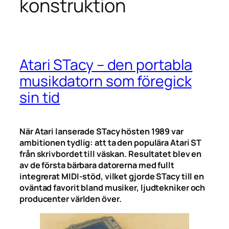
konstruktion
Atari STacy – den portabla
musikdatorn som föregick
sin tid
När Atari lanserade STacy hösten 1989 var
ambitionen tydlig: att ta den populära Atari ST
från skrivbordet till väskan. Resultatet blev en
av de första bärbara datorerna med fullt
integrerat MIDI-stöd, vilket gjorde STacy till en
oväntad favorit bland musiker, ljudtekniker och
producenter världen över.