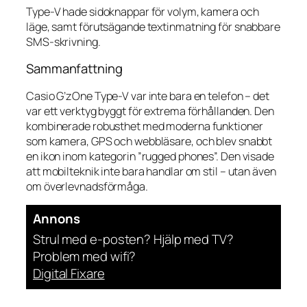
Type-V hade sidoknappar för volym, kamera och
läge, samt förutsägande textinmatning för snabbare
SMS-skrivning.
Sammanfattning
Casio G’zOne Type-V var inte bara en telefon – det
var ett verktyg byggt för extrema förhållanden. Den
kombinerade robusthet med moderna funktioner
som kamera, GPS och webbläsare, och blev snabbt
en ikon inom kategorin ”rugged phones”. Den visade
att mobilteknik inte bara handlar om stil – utan även
om överlevnadsförmåga.
Annons
Strul med e-posten? Hjälp med TV?
Problem med wifi?
Digital Fixare