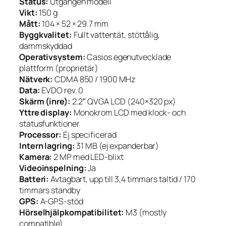
Status:
Utgången modell
Vikt:
150 g
Mått:
104 × 52 × 29.7 mm
Byggkvalitet:
Fullt vattentät, stöttålig,
dammskyddad
Operativsystem:
Casios egenutvecklade
plattform (proprietär)
Nätverk:
CDMA 850 / 1900 MHz
Data:
EVDO rev. 0
Skärm (inre):
2.2″ QVGA LCD (240×320 px)
Yttre display:
Monokrom LCD med klock- och
statusfunktioner
Processor:
Ej specificerad
Intern lagring:
31 MB (ej expanderbar)
Kamera:
2 MP med LED-blixt
Videoinspelning:
Ja
Batteri:
Avtagbart, upp till 3,4 timmars taltid / 170
timmars standby
GPS:
A-GPS-stöd
Hörselhjälpkompatibilitet:
M3 (mostly
compatible)