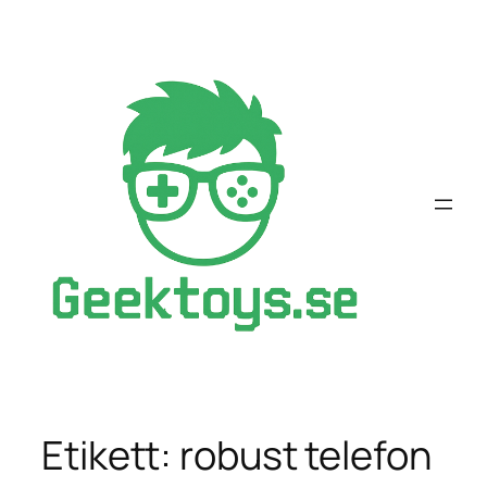
Hoppa
till
innehåll
Etikett:
robust telefon