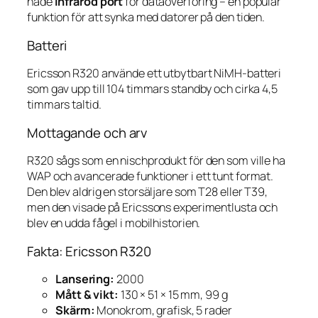
hade
infraröd port
för dataöverföring – en populär
funktion för att synka med datorer på den tiden.
Batteri
Ericsson R320 använde ett utbytbart NiMH-batteri
som gav upp till 104 timmars standby och cirka 4,5
timmars taltid.
Mottagande och arv
R320 sågs som en nischprodukt för den som ville ha
WAP och avancerade funktioner i ett tunt format.
Den blev aldrig en storsäljare som T28 eller T39,
men den visade på Ericssons experimentlusta och
blev en udda fågel i mobilhistorien.
Fakta: Ericsson R320
Lansering:
2000
Mått & vikt:
130 × 51 × 15 mm, 99 g
Skärm:
Monokrom, grafisk, 5 rader