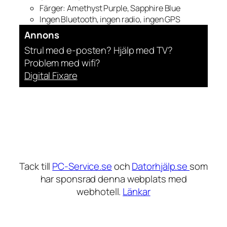
Färger: Amethyst Purple, Sapphire Blue
Ingen Bluetooth, ingen radio, ingen GPS
Annons
Strul med e-posten? Hjälp med TV?
Problem med wifi?
Digital Fixare
Tack till
PC-Service.se
och
Datorhjälp.se
som
har sponsrad denna webplats med
webhotell.
Länkar