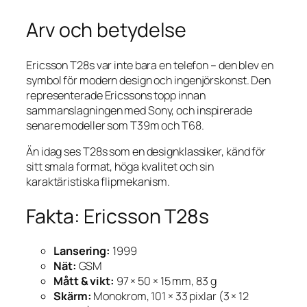
Arv och betydelse
Ericsson T28s var inte bara en telefon – den blev en
symbol för modern design och ingenjörskonst. Den
representerade Ericssons topp innan
sammanslagningen med Sony, och inspirerade
senare modeller som T39m och T68.
Än idag ses T28s som en designklassiker, känd för
sitt smala format, höga kvalitet och sin
karaktäristiska flipmekanism.
Fakta: Ericsson T28s
Lansering:
1999
Nät:
GSM
Mått & vikt:
97 × 50 × 15 mm, 83 g
Skärm:
Monokrom, 101 × 33 pixlar (3 × 12