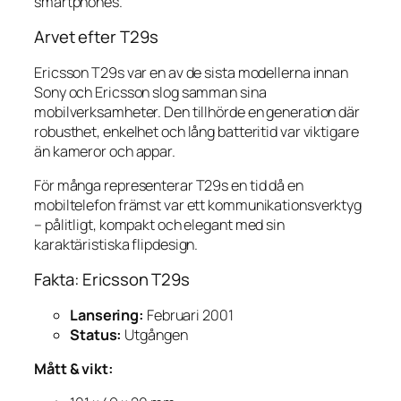
smartphones.
Arvet efter T29s
Ericsson T29s var en av de sista modellerna innan
Sony och Ericsson slog samman sina
mobilverksamheter. Den tillhörde en generation där
robusthet, enkelhet och lång batteritid var viktigare
än kameror och appar.
För många representerar T29s en tid då en
mobiltelefon främst var ett kommunikationsverktyg
– pålitligt, kompakt och elegant med sin
karaktäristiska flipdesign.
Fakta: Ericsson T29s
Lansering:
Februari 2001
Status:
Utgången
Mått & vikt: