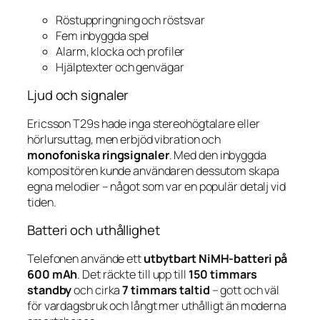
Röstuppringning och röstsvar
Fem inbyggda spel
Alarm, klocka och profiler
Hjälptexter och genvägar
Ljud och signaler
Ericsson T29s hade inga stereohögtalare eller
hörlursuttag, men erbjöd vibration och
monofoniska ringsignaler
. Med den inbyggda
kompositören kunde användaren dessutom skapa
egna melodier – något som var en populär detalj vid
tiden.
Batteri och uthållighet
Telefonen använde ett
utbytbart NiMH-batteri på
600 mAh
. Det räckte till upp till
150 timmars
standby
och cirka
7 timmars taltid
– gott och väl
för vardagsbruk och långt mer uthålligt än moderna