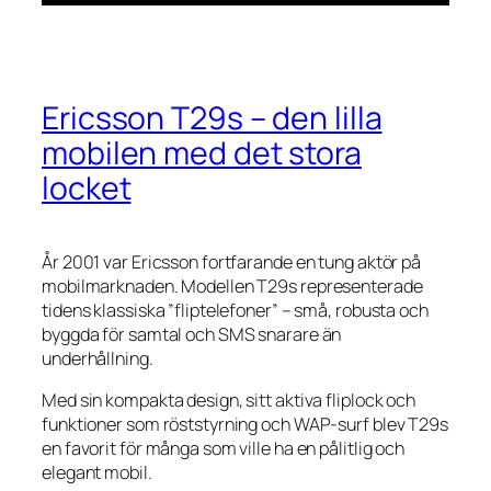
Ericsson T29s – den lilla
mobilen med det stora
locket
År 2001 var Ericsson fortfarande en tung aktör på
mobilmarknaden. Modellen T29s representerade
tidens klassiska ”fliptelefoner” – små, robusta och
byggda för samtal och SMS snarare än
underhållning.
Med sin kompakta design, sitt aktiva fliplock och
funktioner som röststyrning och WAP-surf blev T29s
en favorit för många som ville ha en pålitlig och
elegant mobil.