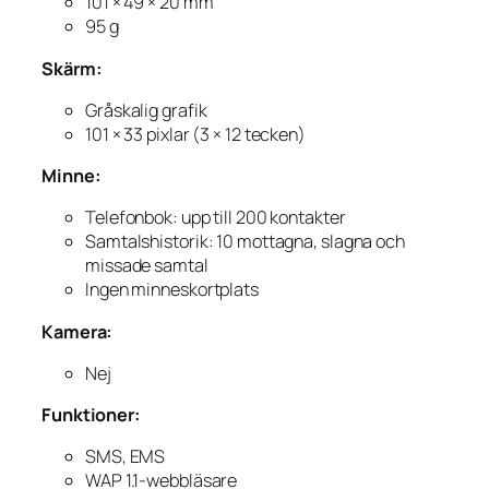
101 × 49 × 20 mm
95 g
Skärm:
Gråskalig grafik
101 × 33 pixlar (3 × 12 tecken)
Minne:
Telefonbok: upp till 200 kontakter
Samtalshistorik: 10 mottagna, slagna och
missade samtal
Ingen minneskortplats
Kamera:
Nej
Funktioner:
SMS, EMS
WAP 1.1-webbläsare