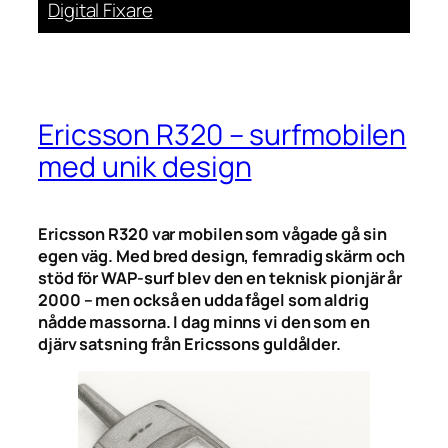
Digital Fixare
Ericsson R320 – surfmobilen
med unik design
Ericsson R320 var mobilen som vågade gå sin
egen väg. Med bred design, femradig skärm och
stöd för WAP-surf blev den en teknisk pionjär år
2000 – men också en udda fågel som aldrig
nådde massorna. I dag minns vi den som en
djärv satsning från Ericssons guldålder.