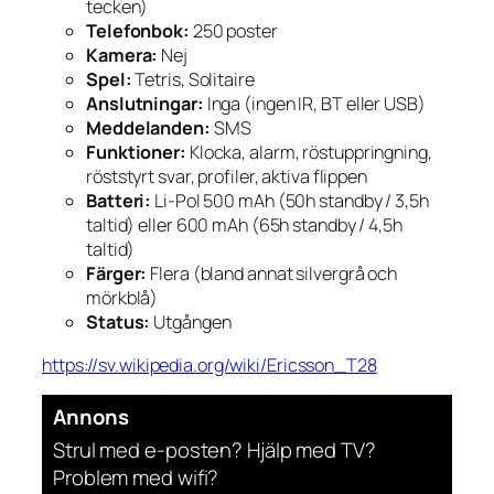
tecken)
Telefonbok:
250 poster
Kamera:
Nej
Spel:
Tetris, Solitaire
Anslutningar:
Inga (ingen IR, BT eller USB)
Meddelanden:
SMS
Funktioner:
Klocka, alarm, röstuppringning,
röststyrt svar, profiler, aktiva flippen
Batteri:
Li-Pol 500 mAh (50h standby / 3,5h
taltid) eller 600 mAh (65h standby / 4,5h
taltid)
Färger:
Flera (bland annat silvergrå och
mörkblå)
Status:
Utgången
https://sv.wikipedia.org/wiki/Ericsson_T28
Annons
Strul med e-posten? Hjälp med TV?
Problem med wifi?