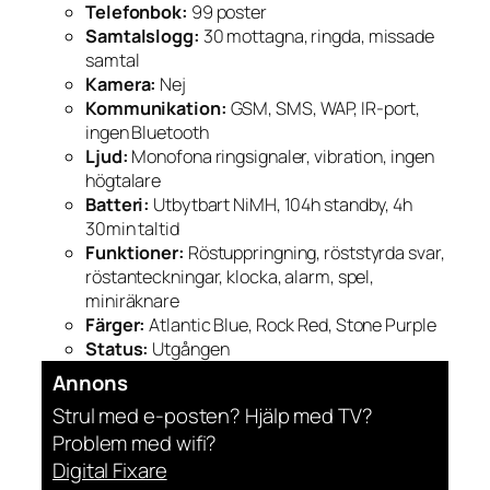
Telefonbok:
99 poster
Samtalslogg:
30 mottagna, ringda, missade
samtal
Kamera:
Nej
Kommunikation:
GSM, SMS, WAP, IR-port,
ingen Bluetooth
Ljud:
Monofona ringsignaler, vibration, ingen
högtalare
Batteri:
Utbytbart NiMH, 104h standby, 4h
30min taltid
Funktioner:
Röstuppringning, röststyrda svar,
röstanteckningar, klocka, alarm, spel,
miniräknare
Färger:
Atlantic Blue, Rock Red, Stone Purple
Status:
Utgången
Annons
Strul med e-posten? Hjälp med TV?
Problem med wifi?
Digital Fixare