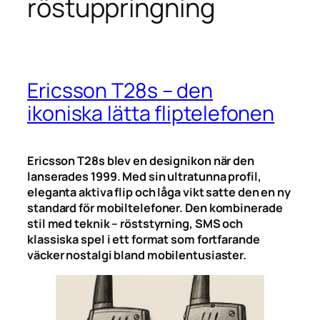
röstuppringning
Ericsson T28s – den
ikoniska lätta fliptelefonen
Ericsson T28s blev en designikon när den
lanserades 1999. Med sin ultratunna profil,
eleganta aktiva flip och låga vikt satte den en ny
standard för mobiltelefoner. Den kombinerade
stil med teknik – röststyrning, SMS och
klassiska spel i ett format som fortfarande
väcker nostalgi bland mobilentusiaster.