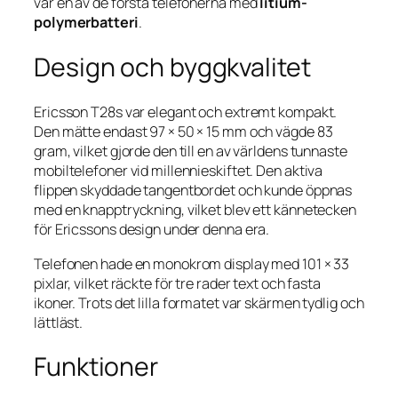
var en av de första telefonerna med
litium-
polymerbatteri
.
Design och byggkvalitet
Ericsson T28s var elegant och extremt kompakt.
Den mätte endast 97 × 50 × 15 mm och vägde 83
gram, vilket gjorde den till en av världens tunnaste
mobiltelefoner vid millennieskiftet. Den aktiva
flippen skyddade tangentbordet och kunde öppnas
med en knapptryckning, vilket blev ett kännetecken
för Ericssons design under denna era.
Telefonen hade en monokrom display med 101 × 33
pixlar, vilket räckte för tre rader text och fasta
ikoner. Trots det lilla formatet var skärmen tydlig och
lättläst.
Funktioner