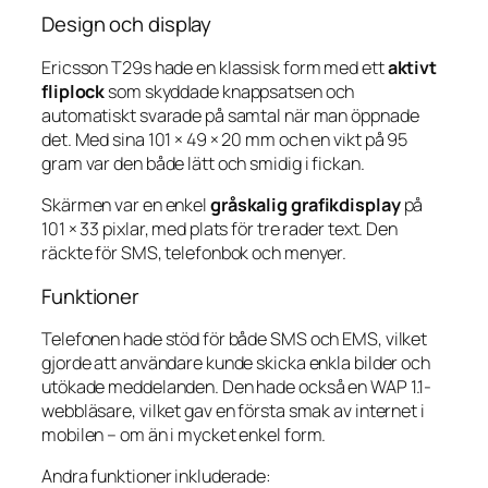
Design och display
Ericsson T29s hade en klassisk form med ett
aktivt
fliplock
som skyddade knappsatsen och
automatiskt svarade på samtal när man öppnade
det. Med sina 101 × 49 × 20 mm och en vikt på 95
gram var den både lätt och smidig i fickan.
Skärmen var en enkel
gråskalig grafikdisplay
på
101 × 33 pixlar, med plats för tre rader text. Den
räckte för SMS, telefonbok och menyer.
Funktioner
Telefonen hade stöd för både SMS och EMS, vilket
gjorde att användare kunde skicka enkla bilder och
utökade meddelanden. Den hade också en WAP 1.1-
webbläsare, vilket gav en första smak av internet i
mobilen – om än i mycket enkel form.
Andra funktioner inkluderade: