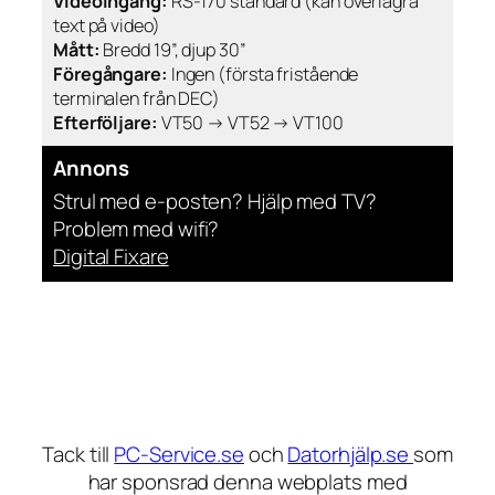
Videoingång:
RS-170 standard (kan överlagra
text på video)
Mått:
Bredd 19”, djup 30”
Föregångare:
Ingen (första fristående
terminalen från DEC)
Efterföljare:
VT50 → VT52 → VT100
Annons
Strul med e-posten? Hjälp med TV?
Problem med wifi?
Digital Fixare
Tack till
PC-Service.se
och
Datorhjälp.se
som
har sponsrad denna webplats med