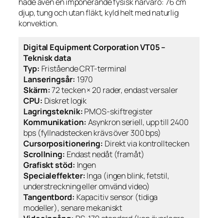
hade även en imponerande fysisk närvaro: 76 cm
djup, tung och utan fläkt, kyld helt med naturlig
konvektion.
Digital Equipment Corporation VT05 –
Teknisk data
Typ:
Fristående CRT-terminal
Lanseringsår:
1970
Skärm:
72 tecken × 20 rader, endast versaler
CPU:
Diskret logik
Lagringsteknik:
PMOS-skiftregister
Kommunikation:
Asynkron seriell, upp till 2400
bps (fyllnadstecken krävs över 300 bps)
Cursorpositionering:
Direkt via kontrolltecken
Scrollning:
Endast nedåt (framåt)
Grafiskt stöd:
Ingen
Specialeffekter:
Inga (ingen blink, fetstil,
understreckning eller omvänd video)
Tangentbord:
Kapacitiv sensor (tidiga
modeller), senare mekaniskt