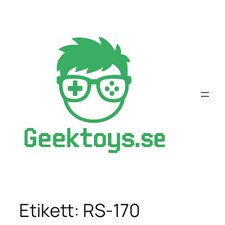
Hoppa
till
innehåll
Etikett:
RS-170