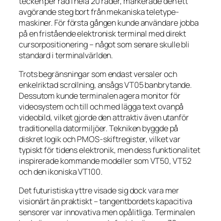
tecken per rad i hela 20 rader, markerade den ett
avgörande steg bort från mekaniska teletype-
maskiner. För första gången kunde användare jobba
på en fristående elektronisk terminal med direkt
cursorpositionering – något som senare skulle bli
standard i terminalvärlden.
Trots begränsningar som endast versaler och
enkelriktad scrollning, ansågs VT05 banbrytande.
Dessutom kunde terminalen agera monitor för
videosystem och till och med lägga text ovanpå
videobild, vilket gjorde den attraktiv även utanför
traditionella datormiljöer. Tekniken byggde på
diskret logik och PMOS-skiftregister, vilket var
typiskt för tidens elektronik, men dess funktionalitet
inspirerade kommande modeller som VT50, VT52
och den ikoniska VT100.
Det futuristiska yttre visade sig dock vara mer
visionärt än praktiskt – tangentbordets kapacitiva
sensorer var innovativa men opålitliga. Terminalen