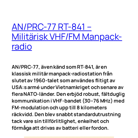
AN/PRC-77 RT-841 –
Militärisk VHF/FM Manpack-
radio
AN/PRC-77, även känd som RT-841, är en
klassisk militär manpack-radiostation från
slutet av 1960-talet som användes flitigt av
USA:s armé under Vietnamkriget och senare av
flera NATO-länder. Den erbjöd robust, fältduglig
kommunikation i VHF-bandet (30–76 MHz) med
FM-modulation och upp till 8 kilometers
räckvidd. Den blev snabbt standardutrustning
tack vare sin tillförlitlighet, enkelhet och
förmåga att drivas av batteri eller fordon.