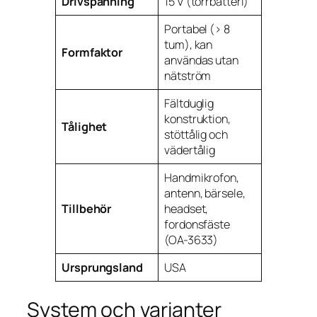
Drivspänning
15 V (torrbatteri)
Portabel (> 8
tum), kan
Formfaktor
användas utan
nätström
Fältduglig
konstruktion,
Tålighet
stöttålig och
vädertålig
Handmikrofon,
antenn, bärsele,
Tillbehör
headset,
fordonsfäste
(OA-3633)
Ursprungsland
USA
System och varianter