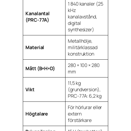
1 840 kanaler (25
kHz
Kanalantal
kanalavstånd,
(PRC-77A)
digital
synthesizer)
Metallhölje,
Material
militärklassad
konstruktion
280 × 100 × 280
Mått (B×H×D)
mm
11,5 kg
Vikt
(grundversion),
PRC-77A: 6,2 kg
För hörlurar eller
Högtalare
extern
förstärkare