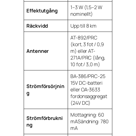
1–3 W (1,5–2 W
Effektutgång
nominellt)
Räckvidd
Upp till 8 km
AT-892/PRC
(kort, 3 fot / 0,9
Antenner
m) eller AT-
271A/PRC (lång,
10 fot / 3,0 m)
BA-386/PRC-25
15V DC-batteri
Strömförsörjnin
eller OA-3633
g
fordonsaggregat
(24V DC)
Mottagning: 60
Strömförbrukni
mASändning: 780
ng
mA