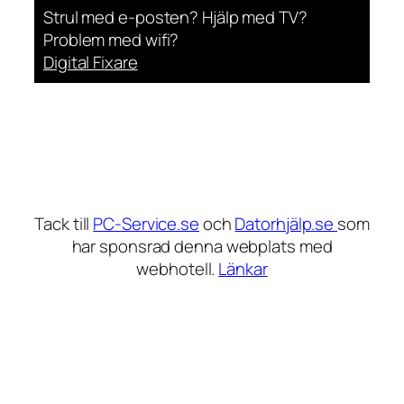
Strul med e-posten? Hjälp med TV?
Problem med wifi?
Digital Fixare
Tack till
PC-Service.se
och
Datorhjälp.se
som
har sponsrad denna webplats med
webhotell.
Länkar