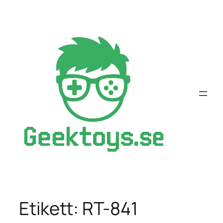
Hoppa
till
innehåll
Etikett:
RT-841