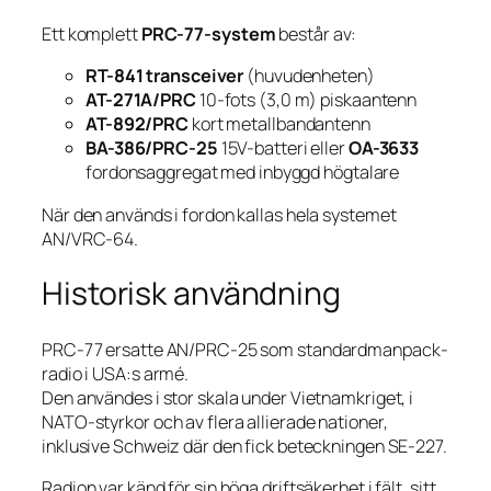
Ett komplett
PRC-77-system
består av:
RT-841 transceiver
(huvudenheten)
AT-271A/PRC
10-fots (3,0 m) piskaantenn
AT-892/PRC
kort metallbandantenn
BA-386/PRC-25
15V-batteri eller
OA-3633
fordonsaggregat med inbyggd högtalare
När den används i fordon kallas hela systemet
AN/VRC-64.
Historisk användning
PRC-77 ersatte AN/PRC-25 som standardmanpack-
radio i USA:s armé.
Den användes i stor skala under Vietnamkriget, i
NATO-styrkor och av flera allierade nationer,
inklusive Schweiz där den fick beteckningen SE-227.
Radion var känd för sin höga driftsäkerhet i fält, sitt