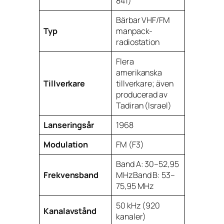
841)
Bärbar VHF/FM
Typ
manpack-
radiostation
Flera
amerikanska
Tillverkare
tillverkare; även
producerad av
Tadiran (Israel)
Lanseringsår
1968
Modulation
FM (F3)
Band A: 30–52,95
Frekvensband
MHzBand B: 53–
75,95 MHz
50 kHz (920
Kanalavstånd
kanaler)