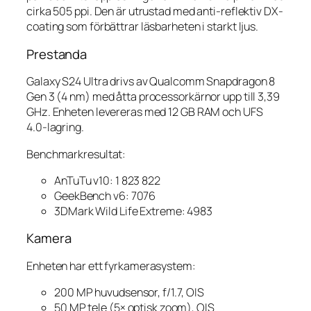
cirka 505 ppi. Den är utrustad med anti-reflektiv DX-
coating som förbättrar läsbarheten i starkt ljus.
Prestanda
Galaxy S24 Ultra drivs av Qualcomm Snapdragon 8
Gen 3 (4 nm) med åtta processorkärnor upp till 3,39
GHz. Enheten levereras med 12 GB RAM och UFS
4.0-lagring.
Benchmarkresultat:
AnTuTu v10: 1 823 822
GeekBench v6: 7076
3DMark Wild Life Extreme: 4983
Kamera
Enheten har ett fyrkamerasystem:
200 MP huvudsensor, f/1.7, OIS
50 MP tele (5× optisk zoom), OIS