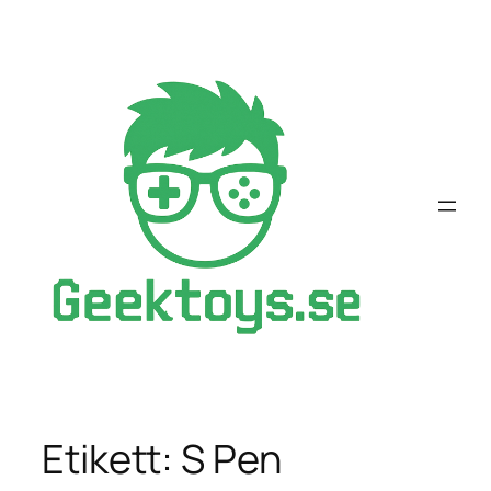
Hoppa
till
innehåll
Etikett:
S Pen