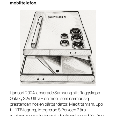
mobiltelefon.
I januari 2024 lanserade Samsung sitt flaggskepp
Galaxy S24 Ultra – en mobil som närmar sig
prestandan hos en bärbar dator. Med titanram, upp
till 1 TB lagring, integrerad S Pen och 7 års
mjukvaruuppdateringar är den konstruerad för lång