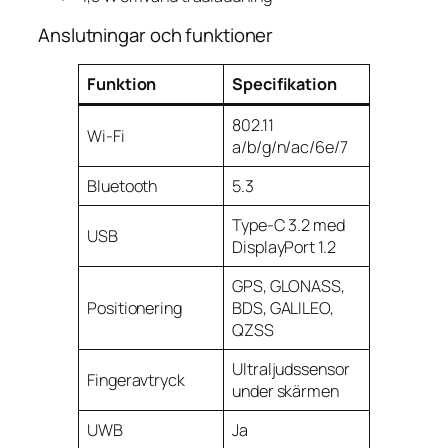
Anslutningar och funktioner
Funktion
Specifikation
802.11
Wi-Fi
a/b/g/n/ac/6e/7
Bluetooth
5.3
Type-C 3.2 med
USB
DisplayPort 1.2
GPS, GLONASS,
Positionering
BDS, GALILEO,
QZSS
Ultraljudssensor
Fingeravtryck
under skärmen
UWB
Ja