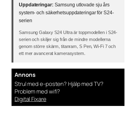
Uppdateringar:
Samsung utlovade sju års
system- och säkerhetsuppdateringar för S24-
serien
Samsung Galaxy S24 Ultra är toppmodellen i S24-
serien och skiljer sig från de mindre modellerna
genom större skärm, titanram, S Pen, Wi-Fi 7 och
ett mer avancerat kamerasystem.
Annons
Strul med e-posten? Hjälp med TV?
Problem med wifi?
Digital Fixare