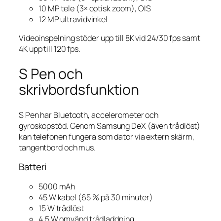
10 MP tele (3× optisk zoom), OIS
12 MP ultravidvinkel
Videoinspelning stöder upp till 8K vid 24/30 fps samt
4K upp till 120 fps.
S Pen och
skrivbordsfunktion
S Pen har Bluetooth, accelerometer och
gyroskopstöd. Genom Samsung DeX (även trådlöst)
kan telefonen fungera som dator via extern skärm,
tangentbord och mus.
Batteri
5000 mAh
45 W kabel (65 % på 30 minuter)
15 W trådlöst
4,5 W omvänd trådladdning