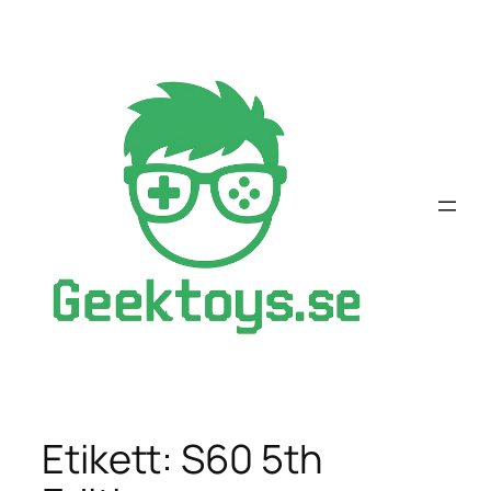
Hoppa
till
innehåll
Etikett:
S60 5th