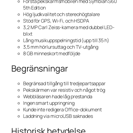
Första pekskärmsmobilen med Symbian S60
5th Edition
Hög ljudkvalitet och stereohögtalare
Stöd för GPS, Wi-Fi, och HSDPA
3,2 MP Carl Zeiss-kamera med dubbel LED-
blixt
Lång musikuppspelningstid (upp till 35 h)
3,5 mm hörlursuttag och TV-utgång
8 GB minneskort medföljde
Begränsningar
Begränsad tillgång till tredjepartsappar
Pekskärmen var resistiv och något trög
Webbläsaren hade låg prestanda
Ingen smart uppringning
Kunde inte redigera Office-dokument
Laddning via microUSB saknades
Historisk betydelse