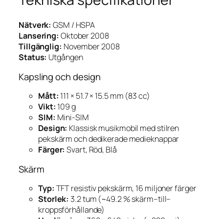
Nätverk:
GSM / HSPA
Lansering:
Oktober 2008
Tillgänglig:
November 2008
Status:
Utgången
Kapsling och design
Mått:
111 × 51.7 × 15.5 mm (83 cc)
Vikt:
109 g
SIM:
Mini-SIM
Design:
Klassisk musikmobil med stilren
pekskärm och dedikerade medieknappar
Färger:
Svart, Röd, Blå
Skärm
Typ:
TFT resistiv pekskärm, 16 miljoner färger
Storlek:
3.2 tum (~49.2 % skärm–till–
kroppsförhållande)