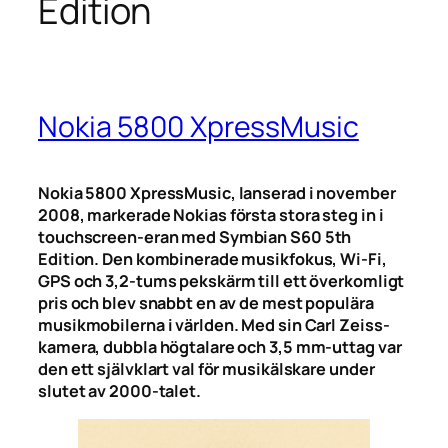
Edition
Nokia 5800 XpressMusic
Nokia 5800 XpressMusic, lanserad i november
2008, markerade Nokias första stora steg in i
touchscreen-eran med Symbian S60 5th
Edition. Den kombinerade musikfokus, Wi-Fi,
GPS och 3,2-tums pekskärm till ett överkomligt
pris och blev snabbt en av de mest populära
musikmobilerna i världen. Med sin Carl Zeiss-
kamera, dubbla högtalare och 3,5 mm-uttag var
den ett självklart val för musikälskare under
slutet av 2000-talet.