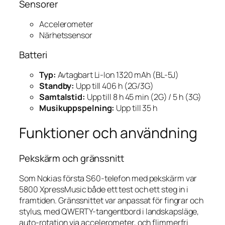
Sensorer
Accelerometer
Närhetssensor
Batteri
Typ:
Avtagbart Li-Ion 1320 mAh (BL-5J)
Standby:
Upp till 406 h (2G/3G)
Samtalstid:
Upp till 8 h 45 min (2G) / 5 h (3G)
Musikuppspelning:
Upp till 35 h
Funktioner och användning
Pekskärm och gränssnitt
Som Nokias första S60-telefon med pekskärm var
5800 XpressMusic både ett test och ett steg in i
framtiden. Gränssnittet var anpassat för fingrar och
stylus, med QWERTY-tangentbord i landskapsläge,
auto-rotation via accelerometer, och flimmerfri