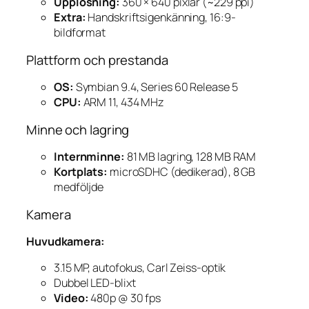
Upplösning:
360 × 640 pixlar (~229 ppi)
Extra:
Handskriftsigenkänning, 16:9-
bildformat
Plattform och prestanda
OS:
Symbian 9.4, Series 60 Release 5
CPU:
ARM 11, 434 MHz
Minne och lagring
Internminne:
81 MB lagring, 128 MB RAM
Kortplats:
microSDHC (dedikerad), 8 GB
medföljde
Kamera
Huvudkamera:
3.15 MP, autofokus, Carl Zeiss-optik
Dubbel LED-blixt
Video:
480p @ 30 fps