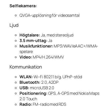
Selfiekamera:
QVGA-upplösning för videosamtal
Ljud
Högtalare:
Ja, med stereoljud
3.5 mm-uttag:
Ja
Musikfunktioner:
MP3/WAV/eAAC+/WMA-
spelare
Video:
MP4/H.264/WMV
Kommunikation
WLAN:
Wi-Fi 802.11 b/g, UPnP-stöd
Bluetooth:
2.0, A2DP
USB:
microUSB 2.0
Positionering:
GPS, A-GPS med Nokia Maps
2.0 Touch
Radio:
FM-radio med RDS