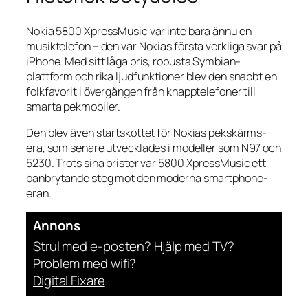
Nokia 5800 XpressMusic var inte bara ännu en
musiktelefon – den var Nokias första verkliga svar på
iPhone. Med sitt låga pris, robusta Symbian-
plattform och rika ljudfunktioner blev den snabbt en
folkfavorit i övergången från knapptelefoner till
smarta pekmobiler.
Den blev även startskottet för Nokias pekskärms-
era, som senare utvecklades i modeller som N97 och
5230. Trots sina brister var 5800 XpressMusic ett
banbrytande steg mot den moderna smartphone-
eran.
Annons
Strul med e-posten? Hjälp med TV?
Problem med wifi?
Digital Fixare