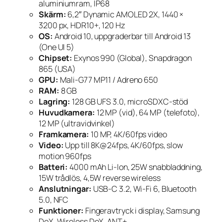
aluminiumram, IP68
Skärm:
6,2″ Dynamic AMOLED 2X, 1440 ×
3200 px, HDR10+, 120 Hz
OS:
Android 10, uppgraderbar till Android 13
(One UI 5)
Chipset:
Exynos 990 (Global), Snapdragon
865 (USA)
GPU:
Mali-G77 MP11 / Adreno 650
RAM:
8 GB
Lagring:
128 GB UFS 3.0, microSDXC-stöd
Huvudkamera:
12 MP (vid), 64 MP (telefoto),
12 MP (ultravidvinkel)
Framkamera:
10 MP, 4K/60fps video
Video:
Upp till 8K@24fps, 4K/60fps, slow
motion 960fps
Batteri:
4000 mAh Li-Ion, 25W snabbladdning,
15W trådlös, 4,5W reverse wireless
Anslutningar:
USB-C 3.2, Wi-Fi 6, Bluetooth
5.0, NFC
Funktioner:
Fingeravtryck i display, Samsung
DeX, Wireless DeX, ANT+