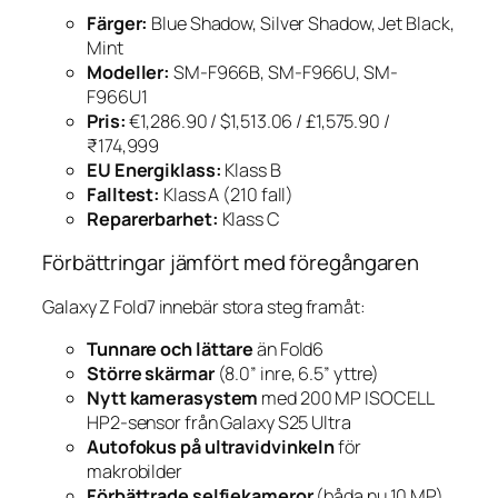
Färger:
Blue Shadow, Silver Shadow, Jet Black,
Mint
Modeller:
SM-F966B, SM-F966U, SM-
F966U1
Pris:
€1,286.90 / $1,513.06 / £1,575.90 /
₹174,999
EU Energiklass:
Klass B
Falltest:
Klass A (210 fall)
Reparerbarhet:
Klass C
Förbättringar jämfört med föregångaren
Galaxy Z Fold7 innebär stora steg framåt:
Tunnare och lättare
än Fold6
Större skärmar
(8.0” inre, 6.5” yttre)
Nytt kamerasystem
med 200 MP ISOCELL
HP2-sensor från Galaxy S25 Ultra
Autofokus på ultravidvinkeln
för
makrobilder
Förbättrade selfiekameror
(båda nu 10 MP)