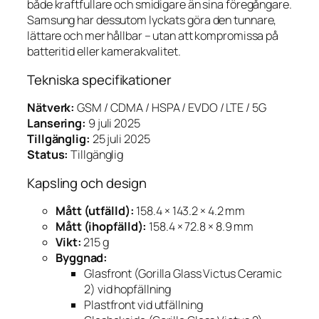
både kraftfullare och smidigare än sina föregångare.
Samsung har dessutom lyckats göra den tunnare,
lättare och mer hållbar – utan att kompromissa på
batteritid eller kamerakvalitet.
Tekniska specifikationer
Nätverk:
GSM / CDMA / HSPA / EVDO / LTE / 5G
Lansering:
9 juli 2025
Tillgänglig:
25 juli 2025
Status:
Tillgänglig
Kapsling och design
Mått (utfälld):
158.4 × 143.2 × 4.2 mm
Mått (ihopfälld):
158.4 × 72.8 × 8.9 mm
Vikt:
215 g
Byggnad:
Glasfront (Gorilla Glass Victus Ceramic
2) vid hopfällning
Plastfront vid utfällning