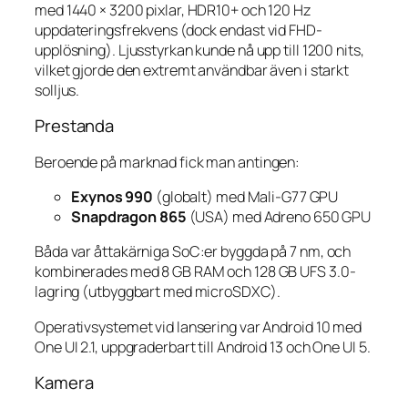
med 1440 × 3200 pixlar, HDR10+ och 120 Hz
uppdateringsfrekvens (dock endast vid FHD-
upplösning). Ljusstyrkan kunde nå upp till 1200 nits,
vilket gjorde den extremt användbar även i starkt
solljus.
Prestanda
Beroende på marknad fick man antingen:
Exynos 990
(globalt) med Mali-G77 GPU
Snapdragon 865
(USA) med Adreno 650 GPU
Båda var åttakärniga SoC:er byggda på 7 nm, och
kombinerades med 8 GB RAM och 128 GB UFS 3.0-
lagring (utbyggbart med microSDXC).
Operativsystemet vid lansering var Android 10 med
One UI 2.1, uppgraderbart till Android 13 och One UI 5.
Kamera