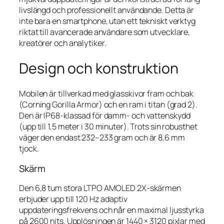
livslängd och professionellt användande. Detta är
inte bara en smartphone, utan ett tekniskt verktyg
riktat till avancerade användare som utvecklare,
kreatörer och analytiker.
Design och konstruktion
Mobilen är tillverkad med glasskivor fram och bak
(Corning Gorilla Armor) och en ram i titan (grad 2).
Den är IP68-klassad för damm- och vattenskydd
(upp till 1,5 meter i 30 minuter). Trots sin robusthet
väger den endast 232–233 gram och är 8,6 mm
tjock.
Skärm
Den 6,8 tum stora LTPO AMOLED 2X-skärmen
erbjuder upp till 120 Hz adaptiv
uppdateringsfrekvens och når en maximal ljusstyrka
på 2600 nits. Upplösningen är 1440 × 3120 pixlar med