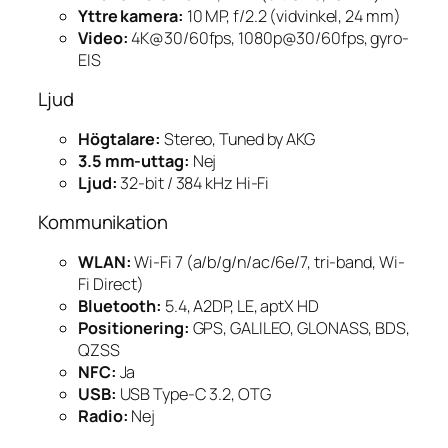
Yttre kamera:
10 MP, f/2.2 (vidvinkel, 24 mm)
Video:
4K@30/60fps, 1080p@30/60fps, gyro-
EIS
Ljud
Högtalare:
Stereo, Tuned by AKG
3.5 mm-uttag:
Nej
Ljud:
32-bit / 384 kHz Hi-Fi
Kommunikation
WLAN:
Wi-Fi 7 (a/b/g/n/ac/6e/7, tri-band, Wi-
Fi Direct)
Bluetooth:
5.4, A2DP, LE, aptX HD
Positionering:
GPS, GALILEO, GLONASS, BDS,
QZSS
NFC:
Ja
USB:
USB Type-C 3.2, OTG
Radio:
Nej