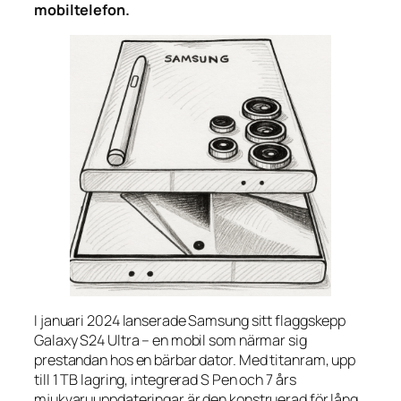
mobiltelefon.
I januari 2024 lanserade Samsung sitt flaggskepp
Galaxy S24 Ultra – en mobil som närmar sig
prestandan hos en bärbar dator. Med titanram, upp
till 1 TB lagring, integrerad S Pen och 7 års
mjukvaruuppdateringar är den konstruerad för lång