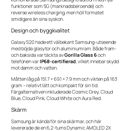
funktioner som 5G (marknadsberoende) och
reverse wireless charging, men höll formatet
smidigare än sina syskon.
Design och byggkvalitet
Galaxy S20 hade ett välbekant Samsung-utseende
med böjda glasytor och aluminiumram. Både fram-
och baksida var täckta av
Gorilla Glass 6
och
telefonen var
IP68-certifierad
, vilket innebar skydd
mot damm och vatten.
Måtten låg på 151.7 × 69.1 × 7.9 mm och vikten på 163
gram – relativt lätt och kompakt för sin tid.
Färgalternativen inkluderade Cosmic Grey, Cloud
Blue, Cloud Pink, Cloud White och Aura Red.
Skärm
Samsung är kända för sina skärmar, och här
levererade de en 6,2-tums Dynamic AMOLED 2X