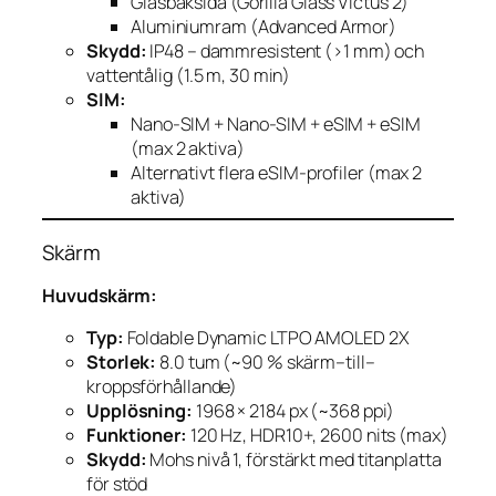
Glasbaksida (Gorilla Glass Victus 2)
Aluminiumram (Advanced Armor)
Skydd:
IP48 – dammresistent (>1 mm) och
vattentålig (1.5 m, 30 min)
SIM:
Nano-SIM + Nano-SIM + eSIM + eSIM
(max 2 aktiva)
Alternativt flera eSIM-profiler (max 2
aktiva)
Skärm
Huvudskärm:
Typ:
Foldable Dynamic LTPO AMOLED 2X
Storlek:
8.0 tum (~90 % skärm–till–
kroppsförhållande)
Upplösning:
1968 × 2184 px (~368 ppi)
Funktioner:
120 Hz, HDR10+, 2600 nits (max)
Skydd:
Mohs nivå 1, förstärkt med titanplatta
för stöd