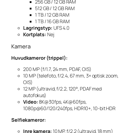
256 GB / 12 GB RAM
512 GB / 12 GB RAM
1 TB / 12 GB RAM
1 TB / 16 GB RAM
Lagringstyp:
UFS 4.0
Kortplats:
Nej
Kamera
Huvudkameror (trippel):
200 MP (f/1.7, 24 mm, PDAF, OIS)
10 MP (telefoto, f/2.4, 67 mm, 3× optisk zoom,
OIS)
12 MP (ultravid, f/2.2, 120°, PDAF med
autofokus)
Video:
8K@30fps, 4K@60fps,
1080p@60/120/240fps, HDR10+, 10-bit HDR
Selfiekameror:
Inre kamera:
10 MP, f/2.2 (ultravid, 18 mm)