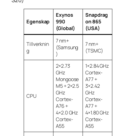
S20)
Exynos
Snapdrag
Egenskap
990
on 865
(Global)
(USA)
7 nm+
Tillverknin
7 nm+
(Samsung
g
(TSMC)
)
2×2.73
1×2.84 GHz
GHz
Cortex-
Mongoose
A77 +
M5 + 2×2.5
3×2.42
GHz
GHz
CPU
Cortex-
Cortex-
A76 +
A77 +
4×2.0 GHz
4×1.80 GHz
Cortex-
Cortex-
A55
A55