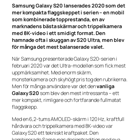
Samsung Galaxy S20 lanserades 2020 som det
mer kompakta flaggskeppet i serien – en mobil
som kombinerade topprestanda, en av
marknadens bästa skärmar och trippelkamera
med 8K-video i ett smidigt format. Den
hamnade ofta i skuggan av S20 Ultra, men blev
för många det mest balanserade valet.
När Samsung presenterade Galaxy S20-serien i
februari 2020 var det Ultra-modellen som fick mest
uppmärksamhet. Med enorm skärm,
monsterkamera och skyhögt pris tog den rubrikerna.
Men för många användare var det den
vanliga
Galaxy S20
som blev den mest intressanta – ett
mer kompakt, rimligare och fortfarande fullmatat
flaggskepp.
Med en 6,2-tums AMOLED-skärm i 120 Hz, kraftfull
hårdvara och trippelkamera med 8K-video var
Galaxy S20 ett tekniskt kraftpaket. Den
kombinerade Samsungs designtradition med nya