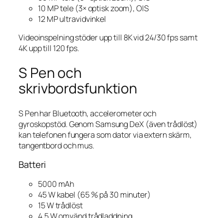
10 MP tele (3× optisk zoom), OIS
12 MP ultravidvinkel
Videoinspelning stöder upp till 8K vid 24/30 fps samt
4K upp till 120 fps.
S Pen och
skrivbordsfunktion
S Pen har Bluetooth, accelerometer och
gyroskopstöd. Genom Samsung DeX (även trådlöst)
kan telefonen fungera som dator via extern skärm,
tangentbord och mus.
Batteri
5000 mAh
45 W kabel (65 % på 30 minuter)
15 W trådlöst
4,5 W omvänd trådladdning