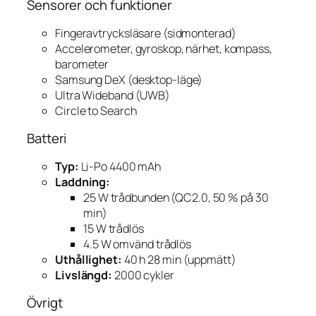
Sensorer och funktioner
Fingeravtrycksläsare (sidmonterad)
Accelerometer, gyroskop, närhet, kompass,
barometer
Samsung DeX (desktop-läge)
Ultra Wideband (UWB)
Circle to Search
Batteri
Typ:
Li-Po 4400 mAh
Laddning:
25 W trådbunden (QC2.0, 50 % på 30
min)
15 W trådlös
4.5 W omvänd trådlös
Uthållighet:
40 h 28 min (uppmätt)
Livslängd:
2000 cykler
Övrigt