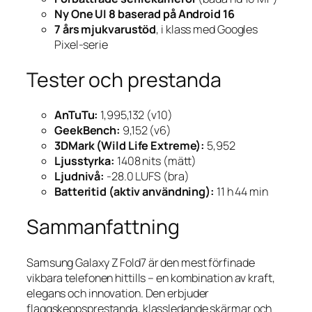
Ny One UI 8 baserad på Android 16
7 års mjukvarustöd
, i klass med Googles
Pixel-serie
Tester och prestanda
AnTuTu:
1,995,132 (v10)
GeekBench:
9,152 (v6)
3DMark (Wild Life Extreme):
5,952
Ljusstyrka:
1408 nits (mätt)
Ljudnivå:
-28.0 LUFS (bra)
Batteritid (aktiv användning):
11 h 44 min
Sammanfattning
Samsung Galaxy Z Fold7 är den mest förfinade
vikbara telefonen hittills – en kombination av kraft,
elegans och innovation. Den erbjuder
flaggskeppsprestanda, klassledande skärmar och