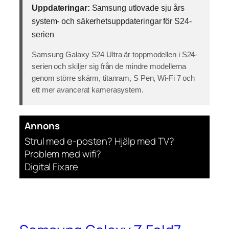
Uppdateringar:
Samsung utlovade sju års
system- och säkerhetsuppdateringar för S24-
serien
Samsung Galaxy S24 Ultra är toppmodellen i S24-
serien och skiljer sig från de mindre modellerna
genom större skärm, titanram, S Pen, Wi-Fi 7 och
ett mer avancerat kamerasystem.
Annons
Strul med e-posten? Hjälp med TV?
Problem med wifi?
Digital Fixare