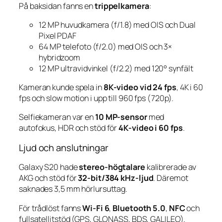
På baksidan fanns en
trippelkamera
:
12 MP huvudkamera (f/1.8) med OIS och Dual
Pixel PDAF
64 MP telefoto (f/2.0) med OIS och 3×
hybridzoom
12 MP ultravidvinkel (f/2.2) med 120° synfält
Kameran kunde spela in
8K-video vid 24 fps
, 4K i 60
fps och slow motion i upp till 960 fps (720p).
Selfiekameran var en
10 MP-sensor
med
autofokus, HDR och stöd för
4K-video i 60 fps
.
Ljud och anslutningar
Galaxy S20 hade
stereo-högtalare
kalibrerade av
AKG och stöd för
32-bit/384 kHz-ljud
. Däremot
saknades 3,5 mm hörlursuttag.
För trådlöst fanns
Wi-Fi 6
,
Bluetooth 5.0
,
NFC
och
fullsatellitstöd (GPS, GLONASS, BDS, GALILEO).