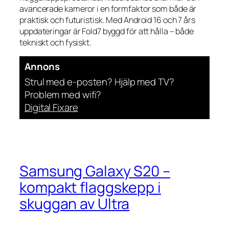
avancerade kameror i en formfaktor som både är
praktisk och futuristisk. Med Android 16 och 7 års
uppdateringar är Fold7 byggd för att hålla – både
tekniskt och fysiskt.
Annons
Strul med e-posten? Hjälp med TV?
Problem med wifi?
Digital Fixare
Samsung Galaxy S20 –
kompakt flaggskepp i
skuggan av Ultra