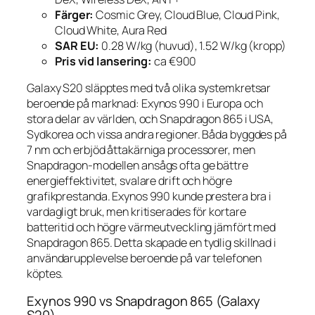
Färger:
Cosmic Grey, Cloud Blue, Cloud Pink,
Cloud White, Aura Red
SAR EU:
0.28 W/kg (huvud), 1.52 W/kg (kropp)
Pris vid lansering:
ca €900
Galaxy S20 släpptes med två olika systemkretsar
beroende på marknad: Exynos 990 i Europa och
stora delar av världen, och Snapdragon 865 i USA,
Sydkorea och vissa andra regioner. Båda byggdes på
7 nm och erbjöd åttakärniga processorer, men
Snapdragon-modellen ansågs ofta ge bättre
energieffektivitet, svalare drift och högre
grafikprestanda. Exynos 990 kunde prestera bra i
vardagligt bruk, men kritiserades för kortare
batteritid och högre värmeutveckling jämfört med
Snapdragon 865. Detta skapade en tydlig skillnad i
användarupplevelse beroende på var telefonen
köptes.
Exynos 990 vs Snapdragon 865 (Galaxy