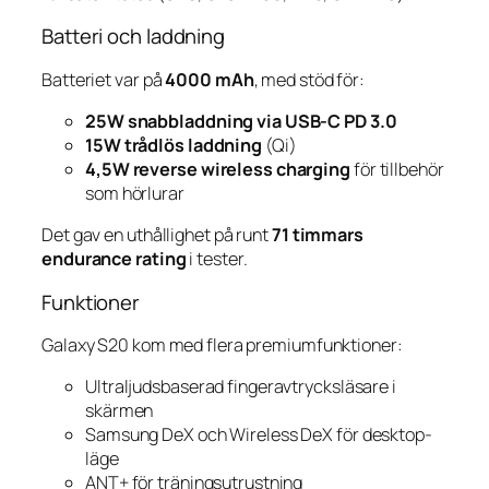
Batteri och laddning
Batteriet var på
4000 mAh
, med stöd för:
25W snabbladdning via USB-C PD 3.0
15W trådlös laddning
(Qi)
4,5W reverse wireless charging
för tillbehör
som hörlurar
Det gav en uthållighet på runt
71 timmars
endurance rating
i tester.
Funktioner
Galaxy S20 kom med flera premiumfunktioner:
Ultraljudsbaserad fingeravtrycksläsare i
skärmen
Samsung DeX och Wireless DeX för desktop-
läge
ANT+ för träningsutrustning