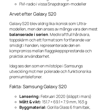
FM-radio i vissa Snapdragon-modeller
Arvet efter Galaxy S20
Galaxy S20 blev aldrig lika ikonisk som Ultra-
modellen, men den anses av många vara den mest
balanserade i serien
. Med kraftfull hårdvara,
toppskärm och ett format som fortfarande var
smidigt i handen, representerade den en
kompromiss mellan flaggskeppsprestanda och
praktisk användbarhet.
Idag ses den som en milstolpe i Samsungs
utveckling mot mer polerade och funktionsrika
premiumtelefoner.
Fakta: Samsung Galaxy S20
Lansering:
Februari 2020 (släppt i mars)
Mått & vikt:
151.7 × 69.1 × 7.9 mm, 163 g
Byggmaterial:
Gorilla Glass 6 fram/bak,