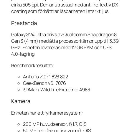
cirka 505 ppi. Den är utrustad med anti-reflektiv DX-
coating som förbättrar läsbarheten i starkt ljus.
Prestanda
Galaxy S24 Ultra drivs av Qualcomm Snapdragon 8
Gen 3 (4 nm) med åtta processorkärnor upp till 3,39
GHz. Enheten levereras med 12 GB RAM och UFS
4.0-lagring.
Benchmarkresultat:
AnTuTu v10: 1 823 822
GeekBench v6: 7076
3DMark Wild Life Extreme: 4983
Kamera
Enheten har ett fyrkamerasystem:
200 MP huvudsensor, f/1.7, OIS
50 MP tele (5× optisk zoom), OIS