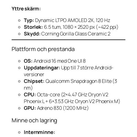
Yttre skärm:
Typ:
Dynamic LTPO AMOLED 2X, 120 Hz
Storlek:
6.5 tum, 1080 × 2520 px (~422 ppi)
Skydd:
Corning Gorilla Glass Ceramic 2
Plattform och prestanda
OS:
Android 16 med One UI 8
Uppdateringar:
Upp till 7 större Android-
versioner
Chipset:
Qualcomm Snapdragon 8 Elite (3
nm)
CPU:
Octa-core (2×4.47 GHz Oryon V2
Phoenix L + 6×3.53 GHz Oryon V2 Phoenix M)
GPU:
Adreno 830 (1200 MHz)
Minne och lagring
Internminne: