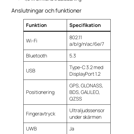
Anslutningar och funktioner
Funktion
Specifikation
802.11
Wi-Fi
a/b/g/n/ac/6e/7
Bluetooth
5.3
Type-C 3.2 med
USB
DisplayPort 1.2
GPS, GLONASS,
Positionering
BDS, GALILEO,
QZSS
Ultraljudssensor
Fingeravtryck
under skärmen
UWB
Ja