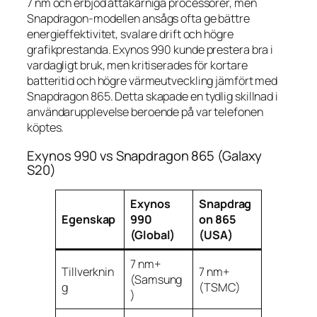
7 nm och erbjöd åttakärniga processorer, men
Snapdragon-modellen ansågs ofta ge bättre
energieffektivitet, svalare drift och högre
grafikprestanda. Exynos 990 kunde prestera bra i
vardagligt bruk, men kritiserades för kortare
batteritid och högre värmeutveckling jämfört med
Snapdragon 865. Detta skapade en tydlig skillnad i
användarupplevelse beroende på var telefonen
köptes.
Exynos 990 vs Snapdragon 865 (Galaxy
S20)
Exynos
Snapdrag
Egenskap
990
on 865
(Global)
(USA)
7 nm+
Tillverknin
7 nm+
(Samsung
g
(TSMC)
)