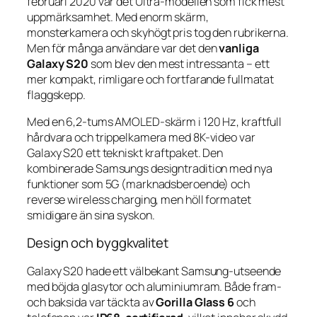
februari 2020 var det Ultra-modellen som fick mest
uppmärksamhet. Med enorm skärm,
monsterkamera och skyhögt pris tog den rubrikerna.
Men för många användare var det den
vanliga
Galaxy S20
som blev den mest intressanta – ett
mer kompakt, rimligare och fortfarande fullmatat
flaggskepp.
Med en 6,2-tums AMOLED-skärm i 120 Hz, kraftfull
hårdvara och trippelkamera med 8K-video var
Galaxy S20 ett tekniskt kraftpaket. Den
kombinerade Samsungs designtradition med nya
funktioner som 5G (marknadsberoende) och
reverse wireless charging, men höll formatet
smidigare än sina syskon.
Design och byggkvalitet
Galaxy S20 hade ett välbekant Samsung-utseende
med böjda glasytor och aluminiumram. Både fram-
och baksida var täckta av
Gorilla Glass 6
och