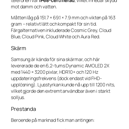
telefonen var
IP68-certifierad
, vilket innebar skydd
mot damm och vatten.
Måtten låg på 151.7 × 69.1 × 7.9 mm och vikten på 163
gram – relativt lätt och kompakt för sin tid.
Färgalternativen inkluderade Cosmic Grey, Cloud
Blue, Cloud Pink, Cloud White och Aura Red.
Skärm
Samsung är kända för sina skärmar, och här
levererade de en 6,2-tums Dynamic AMOLED 2X
med 1440 × 3200 pixlar, HDR10+ och 120 Hz
uppdateringsfrekvens (dock endast vid FHD-
upplösning). Ljusstyrkan kunde nå upp till 1200 nits,
vilket gjorde den extremt användbar även i starkt
solljus.
Prestanda
Beroende på marknad fick man antingen: