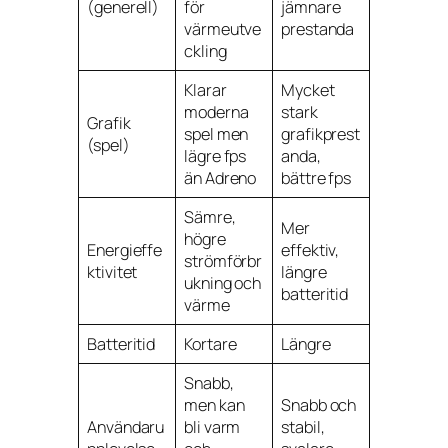
(generell)
för
jämnare
värmeutve
prestanda
ckling
Klarar
Mycket
moderna
stark
Grafik
spel men
grafikprest
(spel)
lägre fps
anda,
än Adreno
bättre fps
Sämre,
Mer
högre
Energieffe
effektiv,
strömförbr
ktivitet
längre
ukning och
batteritid
värme
Batteritid
Kortare
Längre
Snabb,
men kan
Snabb och
Användaru
bli varm
stabil,