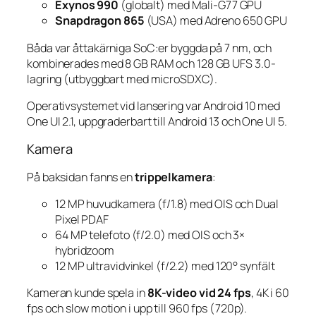
Exynos 990
(globalt) med Mali-G77 GPU
Snapdragon 865
(USA) med Adreno 650 GPU
Båda var åttakärniga SoC:er byggda på 7 nm, och
kombinerades med 8 GB RAM och 128 GB UFS 3.0-
lagring (utbyggbart med microSDXC).
Operativsystemet vid lansering var Android 10 med
One UI 2.1, uppgraderbart till Android 13 och One UI 5.
Kamera
På baksidan fanns en
trippelkamera
:
12 MP huvudkamera (f/1.8) med OIS och Dual
Pixel PDAF
64 MP telefoto (f/2.0) med OIS och 3×
hybridzoom
12 MP ultravidvinkel (f/2.2) med 120° synfält
Kameran kunde spela in
8K-video vid 24 fps
, 4K i 60
fps och slow motion i upp till 960 fps (720p).