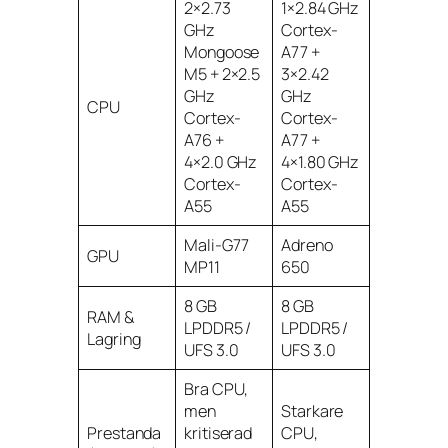
2×2.73
1×2.84 GHz
GHz
Cortex-
Mongoose
A77 +
M5 + 2×2.5
3×2.42
GHz
GHz
CPU
Cortex-
Cortex-
A76 +
A77 +
4×2.0 GHz
4×1.80 GHz
Cortex-
Cortex-
A55
A55
Mali-G77
Adreno
GPU
MP11
650
8 GB
8 GB
RAM &
LPDDR5 /
LPDDR5 /
Lagring
UFS 3.0
UFS 3.0
Bra CPU,
men
Starkare
Prestanda
kritiserad
CPU,