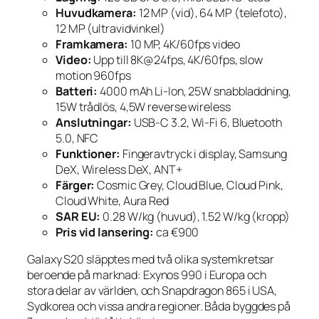
Huvudkamera:
12 MP (vid), 64 MP (telefoto),
12 MP (ultravidvinkel)
Framkamera:
10 MP, 4K/60fps video
Video:
Upp till 8K@24fps, 4K/60fps, slow
motion 960fps
Batteri:
4000 mAh Li-Ion, 25W snabbladdning,
15W trådlös, 4,5W reverse wireless
Anslutningar:
USB-C 3.2, Wi-Fi 6, Bluetooth
5.0, NFC
Funktioner:
Fingeravtryck i display, Samsung
DeX, Wireless DeX, ANT+
Färger:
Cosmic Grey, Cloud Blue, Cloud Pink,
Cloud White, Aura Red
SAR EU:
0.28 W/kg (huvud), 1.52 W/kg (kropp)
Pris vid lansering:
ca €900
Galaxy S20 släpptes med två olika systemkretsar
beroende på marknad: Exynos 990 i Europa och
stora delar av världen, och Snapdragon 865 i USA,
Sydkorea och vissa andra regioner. Båda byggdes på