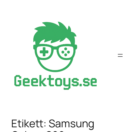
Hoppa
till
innehåll
Etikett:
Samsung