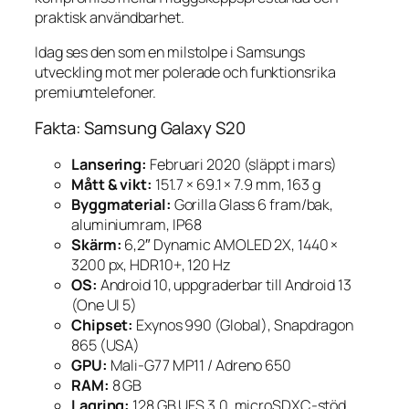
praktisk användbarhet.
Idag ses den som en milstolpe i Samsungs
utveckling mot mer polerade och funktionsrika
premiumtelefoner.
Fakta: Samsung Galaxy S20
Lansering:
Februari 2020 (släppt i mars)
Mått & vikt:
151.7 × 69.1 × 7.9 mm, 163 g
Byggmaterial:
Gorilla Glass 6 fram/bak,
aluminiumram, IP68
Skärm:
6,2″ Dynamic AMOLED 2X, 1440 ×
3200 px, HDR10+, 120 Hz
OS:
Android 10, uppgraderbar till Android 13
(One UI 5)
Chipset:
Exynos 990 (Global), Snapdragon
865 (USA)
GPU:
Mali-G77 MP11 / Adreno 650
RAM:
8 GB
Lagring:
128 GB UFS 3.0, microSDXC-stöd