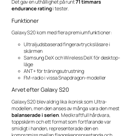
Det gav en uthållighet på runt
71 timmars
endurance rating
i tester.
Funktioner
Galaxy S20 kom med flera premiumfunktioner:
Ultraljudsbaserad fingeravtrycksläsare i
skärmen
Samsung DeX och Wireless DeX för desktop-
läge
ANT+ för träningsutrustning
FM-radio i vissa Snapdragon-modeller
Arvet efter Galaxy S20
Galaxy S20 blev aldrig lika ikonisk som Ultra-
modellen, men den anses av många vara den mest
balanserade i serien
. Med kraftfull hårdvara,
toppskärm och ett format som fortfarande var
smidigt i handen, representerade den en
kompromiss mellan flaggskeppsprestanda och