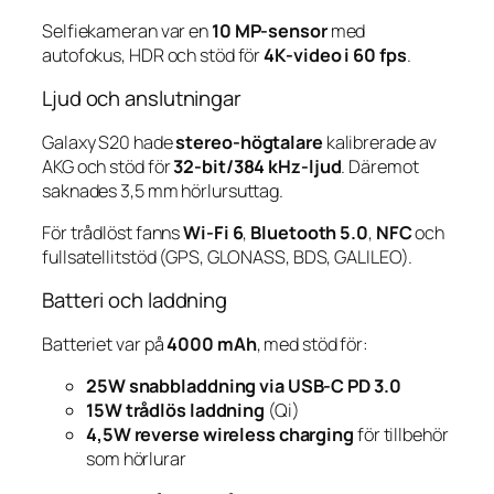
Selfiekameran var en
10 MP-sensor
med
autofokus, HDR och stöd för
4K-video i 60 fps
.
Ljud och anslutningar
Galaxy S20 hade
stereo-högtalare
kalibrerade av
AKG och stöd för
32-bit/384 kHz-ljud
. Däremot
saknades 3,5 mm hörlursuttag.
För trådlöst fanns
Wi-Fi 6
,
Bluetooth 5.0
,
NFC
och
fullsatellitstöd (GPS, GLONASS, BDS, GALILEO).
Batteri och laddning
Batteriet var på
4000 mAh
, med stöd för:
25W snabbladdning via USB-C PD 3.0
15W trådlös laddning
(Qi)
4,5W reverse wireless charging
för tillbehör
som hörlurar