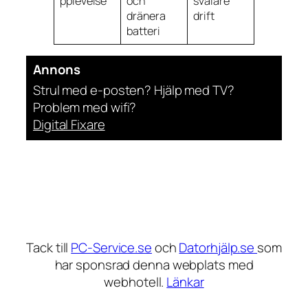
pplevelse
och
svalare
dränera
drift
batteri
Annons
Strul med e-posten? Hjälp med TV?
Problem med wifi?
Digital Fixare
Tack till
PC-Service.se
och
Datorhjälp.se
som
har sponsrad denna webplats med
webhotell.
Länkar