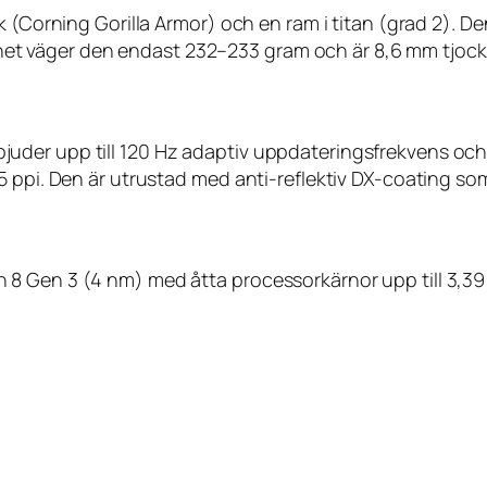
ak (Corning Gorilla Armor) och en ram i titan (grad 2). 
usthet väger den endast 232–233 gram och är 8,6 mm tjock
der upp till 120 Hz adaptiv uppdateringsfrekvens och n
 ppi. Den är utrustad med anti-reflektiv DX-coating som f
 8 Gen 3 (4 nm) med åtta processorkärnor upp till 3,3