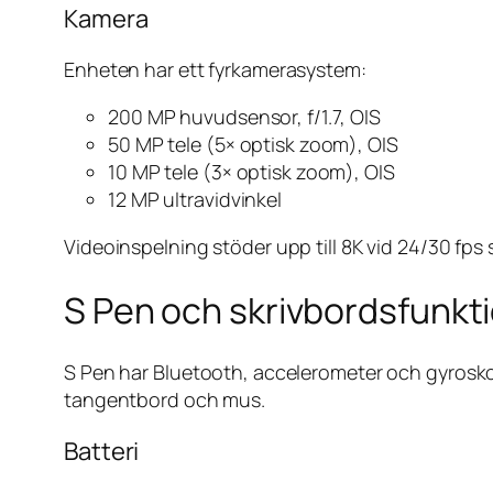
Kamera
Enheten har ett fyrkamerasystem:
200 MP huvudsensor, f/1.7, OIS
50 MP tele (5× optisk zoom), OIS
10 MP tele (3× optisk zoom), OIS
12 MP ultravidvinkel
Videoinspelning stöder upp till 8K vid 24/30 fps s
S Pen och skrivbordsfunkt
S Pen har Bluetooth, accelerometer och gyrosk
tangentbord och mus.
Batteri