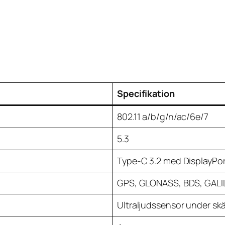
Specifikation
802.11 a/b/g/n/ac/6e/7
5.3
Type-C 3.2 med DisplayPort
GPS, GLONASS, BDS, GALI
Ultraljudssensor under s