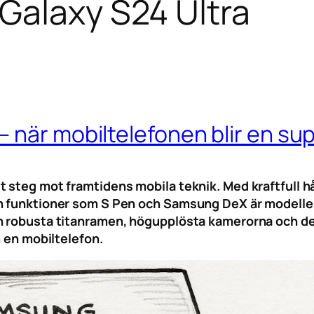
alaxy S24 Ultra
 när mobiltelefonen blir en sup
t steg mot framtidens mobila teknik. Med kraftfull 
ch funktioner som S Pen och Samsung DeX är modell
en robusta titanramen, högupplösta kamerorna och d
m en mobiltelefon.