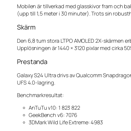
Mobilen är tillverkad med glasskivor fram och b
(upp till 1,5 meter i 30 minuter). Trots sin rob
Skärm
Den 6,8 tum stora LTPO AMOLED 2X-skärmen erbju
Upplösningen är 1440 × 3120 pixlar med cirka 505
Prestanda
Galaxy S24 Ultra drivs av Qualcomm Snapdragon
UFS 4.0-lagring.
Benchmarkresultat:
AnTuTu v10: 1 823 822
GeekBench v6: 7076
3DMark Wild Life Extreme: 4983