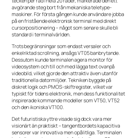
tecken per rad i hela 20 rader, markerade den ett
avgörande steg bort från mekaniska teletype-
maskiner. För första gången kunde användare jobba
på en fristående elektronisk terminal med direkt
cursorpositionering – något som senare skulle bli
standard i terminalvärlden.
Trots begränsningar som endast versaler och
enkelriktad scrollning, ansågs VT05 banbrytande.
Dessutom kunde terminalen agera monitor för
videosystem och till och med lägga text ovanpå
videobild, vilket gjorde den attraktiv även utanför
traditionella datormiljöer. Tekniken byggde på
diskret logik och PMOS-skiftregister, vilket var
typiskt för tidens elektronik, men dess funktionalitet
inspirerade kommande modeller som VT50, VT52
och den ikoniska VT100.
Det futuristiska yttre visade sig dock vara mer
visionärt än praktiskt – tangentbordets kapacitiva
sensorer var innovativa men opålitliga. Terminalen