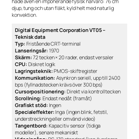
hade även en imponerande fysisk närvaro: 76 cm
djup, tung och utan fläkt, kyld helt med naturlig
konvektion.
Digital Equipment Corporation VT05 –
Teknisk data
Typ:
Fristående CRT-terminal
Lanseringsår:
1970
Skärm:
72 tecken × 20 rader, endast versaler
CPU:
Diskret logik
Lagringsteknik:
PMOS-skiftregister
Kommunikation:
Asynkron seriell, upp till 2400
bps (fyllnadstecken krävs över 300 bps)
Cursorpositionering:
Direkt via kontrolltecken
Scrollning:
Endast nedåt (framåt)
Grafiskt stöd:
Ingen
Specialeffekter:
Inga (ingen blink, fetstil,
understreckning eller omvänd video)
Tangentbord:
Kapacitiv sensor (tidiga
modeller), senare mekaniskt