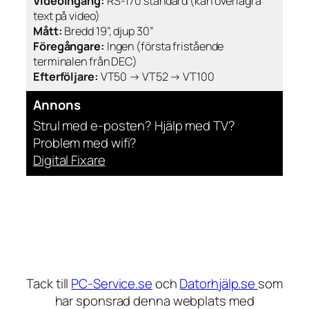
Videoingång:
RS-170 standard (kan överlagra
text på video)
Mått:
Bredd 19”, djup 30”
Föregångare:
Ingen (första fristående
terminalen från DEC)
Efterföljare:
VT50 → VT52 → VT100
Annons
Strul med e-posten? Hjälp med TV?
Problem med wifi?
Digital Fixare
Tack till
PC-Service.se
och
Datorhjälp.se
som
har sponsrad denna webplats med