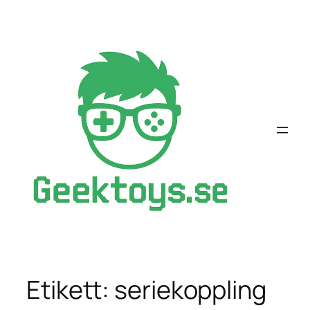
Hoppa
till
innehåll
Etikett:
seriekoppling