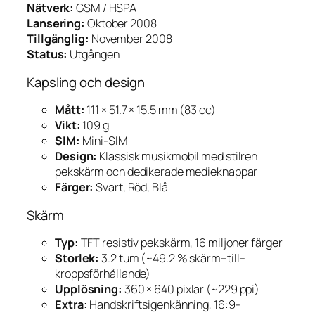
Nätverk:
GSM / HSPA
Lansering:
Oktober 2008
Tillgänglig:
November 2008
Status:
Utgången
Kapsling och design
Mått:
111 × 51.7 × 15.5 mm (83 cc)
Vikt:
109 g
SIM:
Mini-SIM
Design:
Klassisk musikmobil med stilren
pekskärm och dedikerade medieknappar
Färger:
Svart, Röd, Blå
Skärm
Typ:
TFT resistiv pekskärm, 16 miljoner färger
Storlek:
3.2 tum (~49.2 % skärm–till–
kroppsförhållande)
Upplösning:
360 × 640 pixlar (~229 ppi)
Extra:
Handskriftsigenkänning, 16:9-