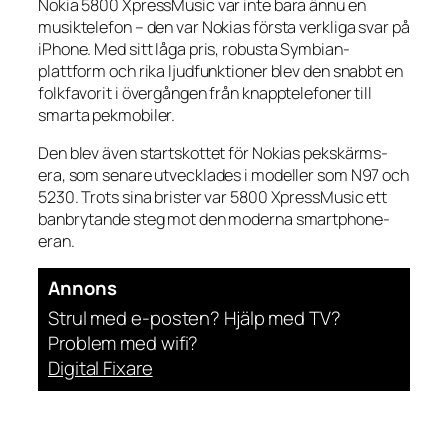
Nokia 5800 XpressMusic var inte bara ännu en
musiktelefon – den var Nokias första verkliga svar på
iPhone. Med sitt låga pris, robusta Symbian-
plattform och rika ljudfunktioner blev den snabbt en
folkfavorit i övergången från knapptelefoner till
smarta pekmobiler.
Den blev även startskottet för Nokias pekskärms-
era, som senare utvecklades i modeller som N97 och
5230. Trots sina brister var 5800 XpressMusic ett
banbrytande steg mot den moderna smartphone-
eran.
Annons
Strul med e-posten? Hjälp med TV?
Problem med wifi?
Digital Fixare