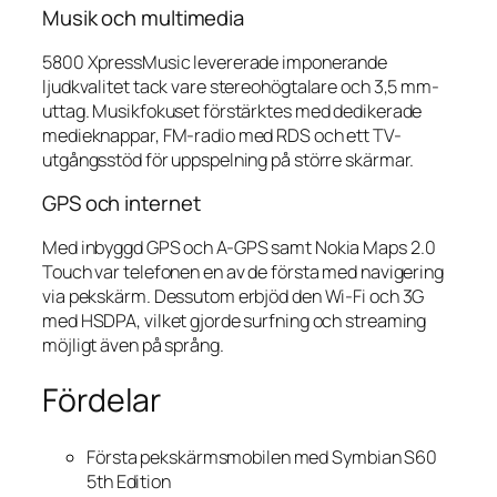
Musik och multimedia
5800 XpressMusic levererade imponerande
ljudkvalitet tack vare stereohögtalare och 3,5 mm-
uttag. Musikfokuset förstärktes med dedikerade
medieknappar, FM-radio med RDS och ett TV-
utgångsstöd för uppspelning på större skärmar.
GPS och internet
Med inbyggd GPS och A-GPS samt Nokia Maps 2.0
Touch var telefonen en av de första med navigering
via pekskärm. Dessutom erbjöd den Wi-Fi och 3G
med HSDPA, vilket gjorde surfning och streaming
möjligt även på språng.
Fördelar
Första pekskärmsmobilen med Symbian S60
5th Edition