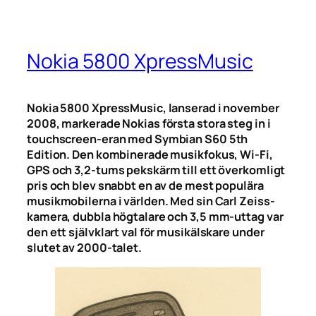
Nokia 5800 XpressMusic
Nokia 5800 XpressMusic, lanserad i november
2008, markerade Nokias första stora steg in i
touchscreen-eran med Symbian S60 5th
Edition. Den kombinerade musikfokus, Wi-Fi,
GPS och 3,2-tums pekskärm till ett överkomligt
pris och blev snabbt en av de mest populära
musikmobilerna i världen. Med sin Carl Zeiss-
kamera, dubbla högtalare och 3,5 mm-uttag var
den ett självklart val för musikälskare under
slutet av 2000-talet.