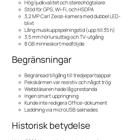
Hög ljudkvalitet och stereohögtalare
Stöd för GPS, Wi-Fi, och HSDPA
3,2 MP Carl Zeiss-kamera med dubbel LED-
blixt
Lång musikuppspelningstid (upp till 35 h)
3,5 mm hörlursuttag och TV-utgång
8 GB minneskort medföljde
Begränsningar
Begränsad tillgång till tredjepartsappar
Pekskärmen var resistiv och något trög
Webbläsaren hade låg prestanda
Ingen smart uppringning
Kunde inte redigera Office-dokument
Laddning via microUSB saknades
Historisk betydelse