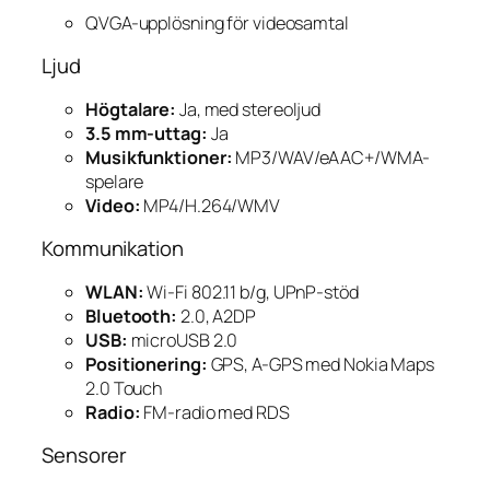
QVGA-upplösning för videosamtal
Ljud
Högtalare:
Ja, med stereoljud
3.5 mm-uttag:
Ja
Musikfunktioner:
MP3/WAV/eAAC+/WMA-
spelare
Video:
MP4/H.264/WMV
Kommunikation
WLAN:
Wi-Fi 802.11 b/g, UPnP-stöd
Bluetooth:
2.0, A2DP
USB:
microUSB 2.0
Positionering:
GPS, A-GPS med Nokia Maps
2.0 Touch
Radio:
FM-radio med RDS
Sensorer