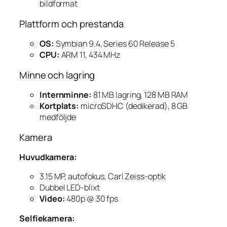
bildformat
Plattform och prestanda
OS:
Symbian 9.4, Series 60 Release 5
CPU:
ARM 11, 434 MHz
Minne och lagring
Internminne:
81 MB lagring, 128 MB RAM
Kortplats:
microSDHC (dedikerad), 8 GB
medföljde
Kamera
Huvudkamera:
3.15 MP, autofokus, Carl Zeiss-optik
Dubbel LED-blixt
Video:
480p @ 30 fps
Selfiekamera: