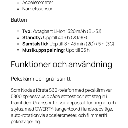
Accelerometer
Närhetssensor
Batteri
Typ:
Avtagbart Li-Ion 1320 mAh (BL-5J)
Standby:
Upp till 406 h (2G/3G)
Samtalstid:
Upp till 8 h 45 min (2G) / 5 h (3G)
Musikuppspelning:
Upp till 35 h
Funktioner och användning
Pekskärm och gränssnitt
Som Nokias första S60-telefon med pekskärm var
5800 XpressMusic både ett test och ett steg in i
framtiden. Gränssnittet var anpassat för fingrar och
stylus, med QWERTY-tangentbord i landskapsläge,
auto-rotation via accelerometer, och flimmerfri
peknavigering.