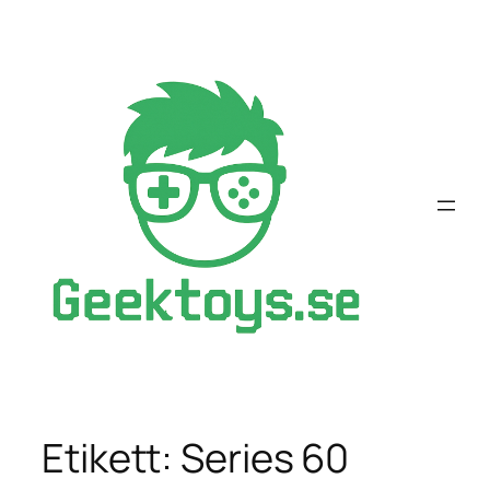
Hoppa
till
innehåll
Etikett:
Series 60