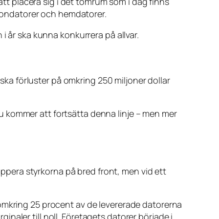
 att placera sig i det tomrum som i dag finns
sondatorer och hemdatorer.
ln i år ska kunna konkurrera på allvar.
iska förluster på omkring 250 miljoner dollar
u kommer att fortsätta denna linje – men mer
ruppera styrkorna på bred front, men vid ett
 omkring 25 procent av de levererade datorerna
aler till noll. Företagets datorer började i