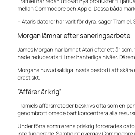
Tramiel har redan utlovat nya produkter till janu
mellan Commodore och Apple. Dessa båda märken
– Ataris datorer har varit för dyra, säger Tramiel. 
Morgan lämnar efter saneringsarbete
James Morgan har lämnat Atari efter ett år som, t
hade reducerats till mer hanterliga nivåer. Därem
Morgans huvudsakliga insats bestod i att skära
drastiskt.
”Affärer är krig”
Tramiels affärsmetoder beskrivs ofta som en pansa
genombrott omedelbart koncentrera alla resurser
Under förra sommarens priskrig forcerades dator
inte fungerade. Samtidigt övergav Commodore i pr