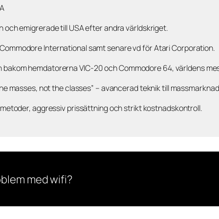
SA
 och emigrerade till USA efter andra världskriget.
Commodore International samt senare vd för Atari Corporation.
n bakom hemdatorerna VIC-20 och Commodore 64, världens mes
e masses, not the classes” – avancerad teknik till massmarknad
metoder, aggressiv prissättning och strikt kostnadskontroll.
oblem med wifi?