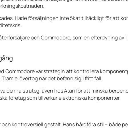
llverkningskostnaden.
des. Hade försäljningen inte ökat tillräckligt för att k
itetskris.
 återförsäljare och Commodore, som en efterdyning av Tr
mgång
r med Commodore var strategin att kontrollera kompone
amiel övertog när det befann sig i fritt fall.
liva denna strategi även hos Atari för att minska beroend
rniska företag som tillverkar elektroniska komponenter.
 och kontroversiell gestalt. Hans hårdföra stil – både per