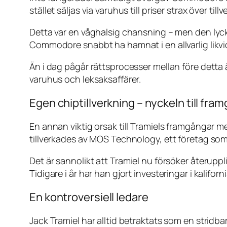
stället säljas via varuhus till priser strax över ti
Detta var en våghalsig chansning – men den lycka
Commodore snabbt ha hamnat i en allvarlig likvid
Än i dag pågår rättsprocesser mellan före detta
varuhus och leksaksaffärer.
Egen chiptillverkning – nyckeln till fra
En annan viktig orsak till Tramiels framgånga
tillverkades av MOS Technology, ett företag som Tr
Det är sannolikt att Tramiel nu försöker återupp
Tidigare i år har han gjort investeringar i kalifo
En kontroversiell ledare
Jack Tramiel har alltid betraktats som en stridbar