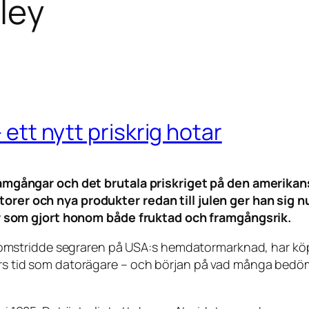
lley
 ett nytt priskrig hotar
gångar och det brutala priskriget på den amerikan
atorer och nya produkter redan till julen ger han sig 
 som gjort honom både fruktad och framgångsrik.
mstridde segraren på USA:s hemdatormarknad, har köp
ners tid som datorägare – och början på vad många bedöma