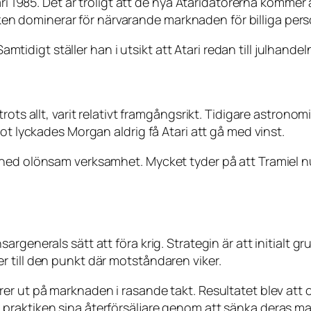
ari 1985. Det är troligt att de nya Ataridatorerna kommer
 dominerar för närvarande marknaden för billiga per
Samtidigt ställer han i utsikt att Atari redan till julhande
rots allt, varit relativt framgångsrikt. Tidigare astronom
ot lyckades Morgan aldrig få Atari att gå med vinst.
 ned olönsam verksamhet. Mycket tyder på att Tramiel n
rgenerals sätt att föra krig. Strategin är att initialt g
 till den punkt där motståndaren viker.
er ut på marknaden i rasande takt. Resultatet blev att
aktiken sina återförsäljare genom att sänka deras margin