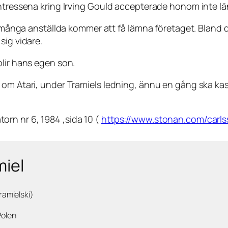
intressena kring Irving Gould accepterade honom inte lä
tt många anställda kommer att få lämna företaget. Bland d
sig vidare.
blir hans egen son.
h om Atari, under Tramiels ledning, ännu en gång ska k
rn nr 6, 1984 ,sida 10 (
https://www.stonan.com/carl
miel
ramielski)
Polen