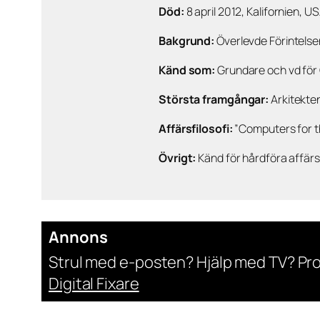
Död:
8 april 2012, Kalifornien, U
Bakgrund:
Överlevde Förintelsen
Känd som:
Grundare och vd för 
Största framgångar:
Arkitekte
Affärsfilosofi:
”Computers for th
Övrigt:
Känd för hårdföra affärs
Annons
Strul med e-posten? Hjälp med TV? Pr
Digital Fixare