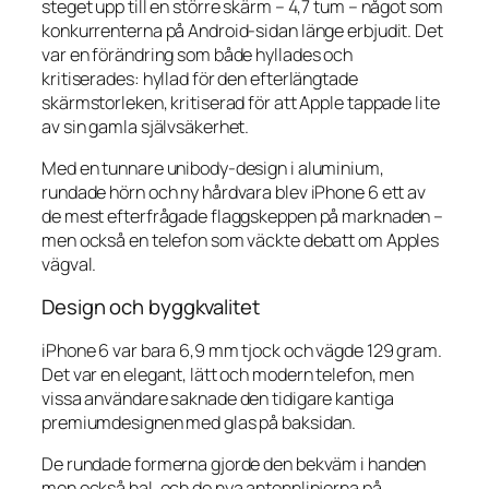
steget upp till en större skärm – 4,7 tum – något som
konkurrenterna på Android-sidan länge erbjudit. Det
var en förändring som både hyllades och
kritiserades: hyllad för den efterlängtade
skärmstorleken, kritiserad för att Apple tappade lite
av sin gamla självsäkerhet.
Med en tunnare unibody-design i aluminium,
rundade hörn och ny hårdvara blev iPhone 6 ett av
de mest efterfrågade flaggskeppen på marknaden –
men också en telefon som väckte debatt om Apples
vägval.
Design och byggkvalitet
iPhone 6 var bara 6,9 mm tjock och vägde 129 gram.
Det var en elegant, lätt och modern telefon, men
vissa användare saknade den tidigare kantiga
premiumdesignen med glas på baksidan.
De rundade formerna gjorde den bekväm i handen
men också hal, och de nya antennlinjerna på