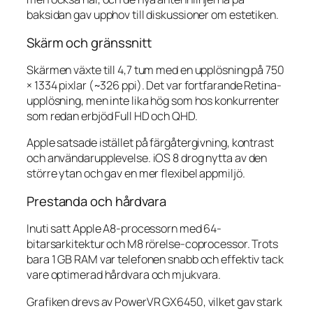
baksidan gav upphov till diskussioner om estetiken.
Skärm och gränssnitt
Skärmen växte till 4,7 tum med en upplösning på 750
× 1334 pixlar (~326 ppi). Det var fortfarande Retina-
upplösning, men inte lika hög som hos konkurrenter
som redan erbjöd Full HD och QHD.
Apple satsade istället på färgåtergivning, kontrast
och användarupplevelse. iOS 8 drog nytta av den
större ytan och gav en mer flexibel appmiljö.
Prestanda och hårdvara
Inuti satt Apple A8-processorn med 64-
bitarsarkitektur och M8 rörelse-coprocessor. Trots
bara 1 GB RAM var telefonen snabb och effektiv tack
vare optimerad hårdvara och mjukvara.
Grafiken drevs av PowerVR GX6450, vilket gav stark