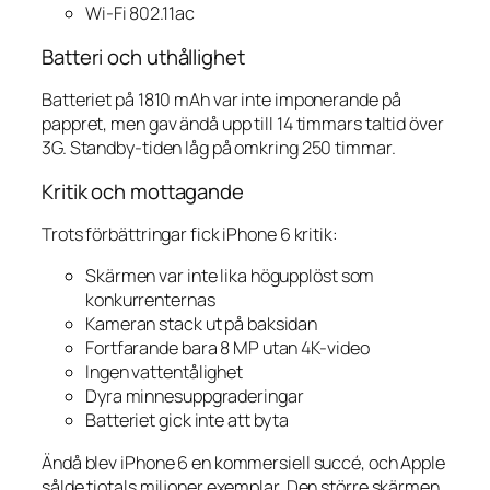
Wi-Fi 802.11ac
Batteri och uthållighet
Batteriet på 1810 mAh var inte imponerande på
pappret, men gav ändå upp till 14 timmars taltid över
3G. Standby-tiden låg på omkring 250 timmar.
Kritik och mottagande
Trots förbättringar fick iPhone 6 kritik:
Skärmen var inte lika högupplöst som
konkurrenternas
Kameran stack ut på baksidan
Fortfarande bara 8 MP utan 4K-video
Ingen vattentålighet
Dyra minnesuppgraderingar
Batteriet gick inte att byta
Ändå blev iPhone 6 en kommersiell succé, och Apple
sålde tiotals miljoner exemplar. Den större skärmen