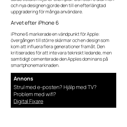
och nya designen gjorde den till en efterlängtad
uppgradering för många användare.
Arvet efter iPhone 6
iPhone 6 markerade en vändpunkt för Apple:
övergången till större skärmar och en design som
kom att influera flera generationer framåt. Den
kritiserades för att inte vara tekniskt ledande, men
samtidigt cementerade den Apples dominans på
smartphonemarknaden.
Annons
Strul med e-posten? Hjälp med TV?
Problem med wifi?
Digital Fixare