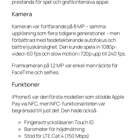
prestanda för spel och grafikintensiva appar.
Kamera
Kameran var fortfarande på 8 MP – samma
upplösning som flera tidigare generationer – men
förbättrad med fasdetekterande autofokus och
bättre ljuskänslighet. Den kunde spela in 1080p-
video i 60 fps och slow motion i 720p upp till 240 fps.
Framkameran på 1,2 MP var enkel men räckte för
FaceTime och selfies.
Funktioner
iPhone 6 var den första modellen som stödde Apple
Pay via NFC, men NFC-funktionaliteten var
begränsad till just det. Den hade också:
Fingeravtrycksläsaren Touch ID
Barometer för höjdmätning
Stöd för LTE Cat.4 (150 Mbps)