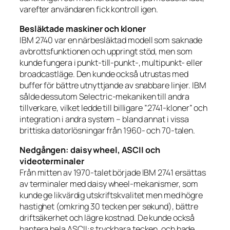
varefter användaren fick kontroll igen.
Besläktade maskiner och kloner
IBM 2740 var en närbesläktad modell som saknade
avbrottsfunktionen och uppringt stöd, men som
kunde fungera i punkt-till-punkt-, multipunkt- eller
broadcastläge. Den kunde också utrustas med
buffer för bättre utnyttjande av snabbare linjer. IBM
sålde dessutom Selectric-mekaniken till andra
tillverkare, vilket ledde till billigare ”2741-kloner” och
integration i andra system – bland annat i vissa
brittiska datorlösningar från 1960- och 70-talen.
Nedgången: daisy wheel, ASCII och
videoterminaler
Från mitten av 1970-talet började IBM 2741 ersättas
av terminaler med daisy wheel-mekanismer, som
kunde ge likvärdig utskriftskvalitet men med högre
hastighet (omkring 30 tecken per sekund), bättre
driftsäkerhet och lägre kostnad. De kunde också
hantera hela ASCII:s tryckbara tecken, och hade