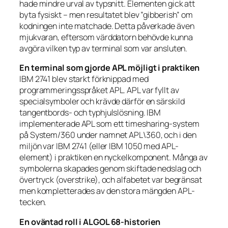
hade mindre urval av typsnitt. Elementen gick att
byta fysiskt – men resultatet blev ”gibberish” om
kodningen inte matchade. Detta påverkade även
mjukvaran, eftersom värddatorn behövde kunna
avgöra vilken typ av terminal som var ansluten.
En terminal som gjorde APL möjligt i praktiken
IBM 2741 blev starkt förknippad med
programmeringsspråket APL. APL var fyllt av
specialsymboler och krävde därför en särskild
tangentbords- och typhjulslösning. IBM
implementerade APL som ett timesharing-system
på System/360 under namnet APL\360, och i den
miljön var IBM 2741 (eller IBM 1050 med APL-
element) i praktiken en nyckelkomponent. Många av
symbolerna skapades genom skiftade nedslag och
övertryck (overstrike), och alfabetet var begränsat
men kompletterades av den stora mängden APL-
tecken.
En oväntad roll i ALGOL 68-historien