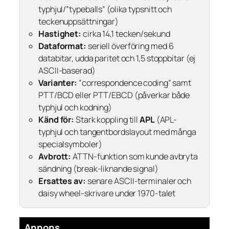
typhjul/”typeballs” (olika typsnitt och
teckenuppsättningar)
Hastighet:
cirka 14,1 tecken/sekund
Dataformat:
seriell överföring med 6
databitar, udda paritet och 1,5 stoppbitar (ej
ASCII-baserad)
Varianter:
”correspondence coding” samt
PTT/BCD eller PTT/EBCD (påverkar både
typhjul och kodning)
Känd för:
Stark koppling till
APL
(APL-
typhjul och tangentbordslayout med många
specialsymboler)
Avbrott:
ATTN-funktion som kunde avbryta
sändning (break-liknande signal)
Ersattes av:
senare ASCII-terminaler och
daisy wheel-skrivare under 1970-talet
Annons