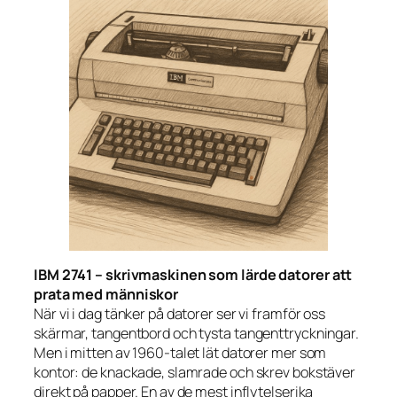
IBM 2741 – skrivmaskinen som lärde datorer att
prata med människor
När vi i dag tänker på datorer ser vi framför oss
skärmar, tangentbord och tysta tangenttryckningar.
Men i mitten av 1960-talet lät datorer mer som
kontor: de knackade, slamrade och skrev bokstäver
direkt på papper. En av de mest inflytelserika