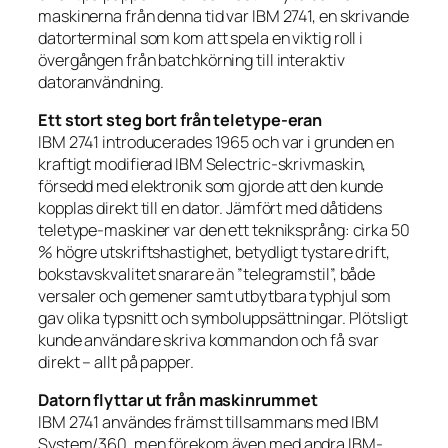
maskinerna från denna tid var IBM 2741, en skrivande
datorterminal som kom att spela en viktig roll i
övergången från batchkörning till interaktiv
datoranvändning.
Ett stort steg bort från teletype-eran
IBM 2741 introducerades 1965 och var i grunden en
kraftigt modifierad IBM Selectric-skrivmaskin,
försedd med elektronik som gjorde att den kunde
kopplas direkt till en dator. Jämfört med dåtidens
teletype-maskiner var den ett tekniksprång: cirka 50
% högre utskriftshastighet, betydligt tystare drift,
bokstavskvalitet snarare än ”telegramstil”, både
versaler och gemener samt utbytbara typhjul som
gav olika typsnitt och symboluppsättningar. Plötsligt
kunde användare skriva kommandon och få svar
direkt – allt på papper.
Datorn flyttar ut från maskinrummet
IBM 2741 användes främst tillsammans med IBM
System/360, men förekom även med andra IBM-