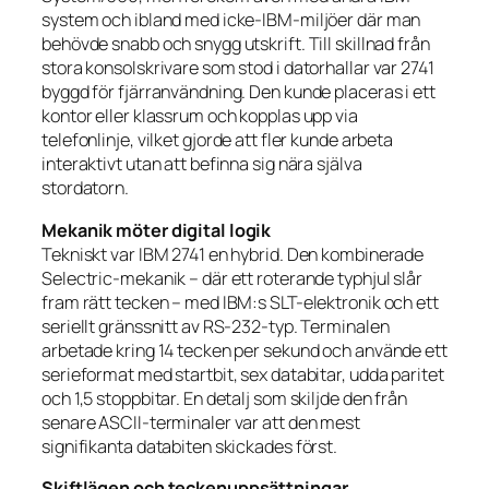
system och ibland med icke-IBM-miljöer där man
behövde snabb och snygg utskrift. Till skillnad från
stora konsolskrivare som stod i datorhallar var 2741
byggd för fjärranvändning. Den kunde placeras i ett
kontor eller klassrum och kopplas upp via
telefonlinje, vilket gjorde att fler kunde arbeta
interaktivt utan att befinna sig nära själva
stordatorn.
Mekanik möter digital logik
Tekniskt var IBM 2741 en hybrid. Den kombinerade
Selectric-mekanik – där ett roterande typhjul slår
fram rätt tecken – med IBM:s SLT-elektronik och ett
seriellt gränssnitt av RS-232-typ. Terminalen
arbetade kring 14 tecken per sekund och använde ett
serieformat med startbit, sex databitar, udda paritet
och 1,5 stoppbitar. En detalj som skiljde den från
senare ASCII-terminaler var att den mest
signifikanta databiten skickades först.
Skiftlägen och teckenuppsättningar