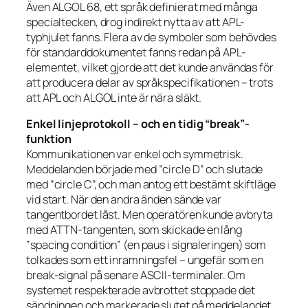
Även ALGOL 68, ett språk definierat med många
specialtecken, drog indirekt nytta av att APL-
typhjulet fanns. Flera av de symboler som behövdes
för standarddokumentet fanns redan på APL-
elementet, vilket gjorde att det kunde användas för
att producera delar av språkspecifikationen – trots
att APL och ALGOL inte är nära släkt.
Enkel linjeprotokoll – och en tidig “break”-
funktion
Kommunikationen var enkel och symmetrisk.
Meddelanden började med ”circle D” och slutade
med ”circle C”, och man antog ett bestämt skiftläge
vid start. När den andra änden sände var
tangentbordet låst. Men operatören kunde avbryta
med ATTN-tangenten, som skickade en lång
”spacing condition” (en paus i signaleringen) som
tolkades som ett inramningsfel – ungefär som en
break-signal på senare ASCII-terminaler. Om
systemet respekterade avbrottet stoppade det
sändningen och markerade slutet på meddelandet,