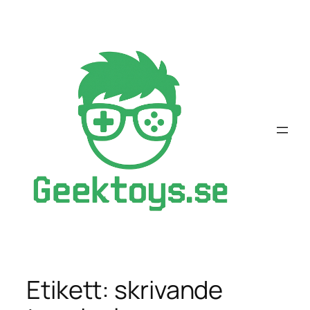
Hoppa
till
innehåll
Etikett:
skrivande