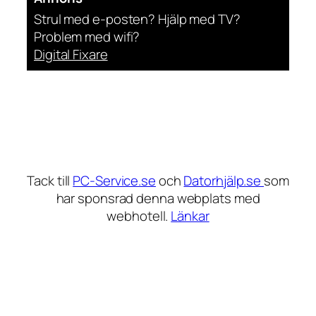
Strul med e-posten? Hjälp med TV?
Problem med wifi?
Digital Fixare
Tack till
PC-Service.se
och
Datorhjälp.se
som
har sponsrad denna webplats med
webhotell.
Länkar