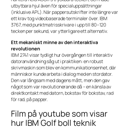
utbytbara hjul även för specialuppsättningar
(inklusive APL). När pappersutskrifter inte längre var
ett krav tog videobaserade terminaler över. IBM
3767, med punktmatrisskrivare i upp till 80–120
tecken per sekund, var ytterligare ett alternativ.
Ett mekaniskt minne av den interaktiva
revolutionen
IBM 2741 visar tydligt hur övergången till interaktiv
datoranvändning såg ut i praktiken: en robust
skrivmaskin som blev en kommunikationsenhet, där
människor kunde arbeta i dialog med en stordator.
Den var långsam med dagens mått, men den gav
något som var revolutionerande då – en känsla av
direktkontakt med datorn, bokstav för bokstav, rad
för rad, på papper.
Film på youtube som visar
hur IBM Golf boll teknik