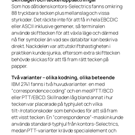
Som hos dåtidens kontors-Selectrics fanns omkring
88 tryckbara tecken plus mellanslag och vissa
styrkoder. Det räckte inte för att få in hela EBCDIC
eller ASCII inklusive gemener, så terminalen
använde skifttecken för att växla läge och därmed
nå fler symboler än vad sex databitar kan beskriva
direkt. Nackdelen var att utskriftshastigheten i
praktiken kunde sjunka, eftersom extra skifttecken
behövde skickas för att få fram rätt tecken på
papper.
Två varianter – olika kodning, olika beteende
IBM 2741 fanns i två huvudvarianter: en med
”correspondence coding” och en med PTT/BCD
eller PTT/EBCD. Skillnaden låg bland annat i hur
tecken var placerade på typhjulet och vilka
tilt-/rotationskoder som behövdes för att slå fram
ett visst tecken. En ”correspondence”-maskin kunde
använda standard-typhjul från kontors-Selectrics,
medan PTT-varianter krävde specialelement och