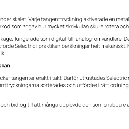
under skalet. Varje tangenttryckning aktiverade en met
kod som angav hur mycket skrivkulan skulle rotera och 
änkage, fungerade som digital-till-analog-omvandlare.
 utförde Selectric i praktiken beräkningar helt mekanisk
ik.
skan
ycker tangenter exakt i takt. Därför utrustades Selectri
enttryckningarna sorterades och utfördes i rätt ordnin
 och bidrog till att många upplevde den som snabbare 