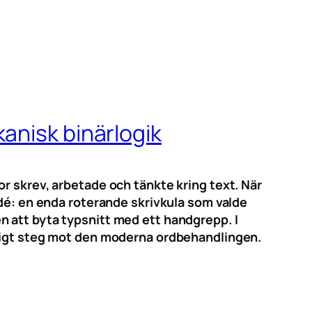
anisk binärlogik
r skrev, arbetade och tänkte kring text. När
idé: en enda roterande skrivkula som valde
n att byta typsnitt med ett handgrepp. I
dligt steg mot den moderna ordbehandlingen.