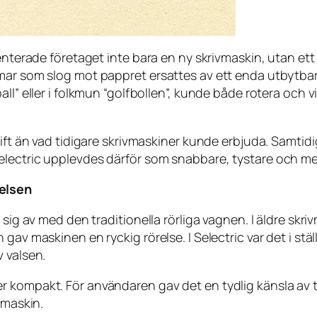
enterade företaget inte bara en ny skrivmaskin, utan ett 
mar som slog mot pappret ersattes av ett enda utbytbart
l” eller i folkmun “golfbollen”, kunde både rotera och vi
rift än vad tidigare skrivmaskiner kunde erbjuda. Samti
electric upplevdes därför som snabbare, tystare och m
relsen
 sig av med den traditionella rörliga vagnen. I äldre skri
 gav maskinen en ryckig rörelse. I Selectric var det i st
 valsen.
kompakt. För användaren gav det en tydlig känsla av tek
vmaskin.