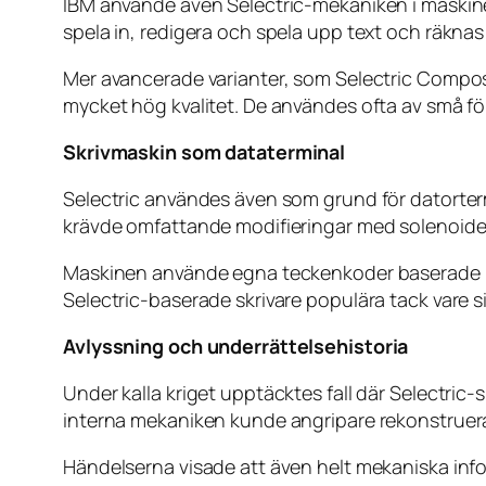
IBM använde även Selectric-mekaniken i mask
spela in, redigera och spela upp text och räkna
Mer avancerade varianter, som Selectric Compos
mycket hög kvalitet. De användes ofta av små fö
Skrivmaskin som dataterminal
Selectric användes även som grund för datorterm
krävde omfattande modifieringar med solenoider,
Maskinen använde egna teckenkoder baserade på 
Selectric-baserade skrivare populära tack vare sin 
Avlyssning och underrättelsehistoria
Under kalla kriget upptäcktes fall där Selectric
interna mekaniken kunde angripare rekonstruera
Händelserna visade att även helt mekaniska info