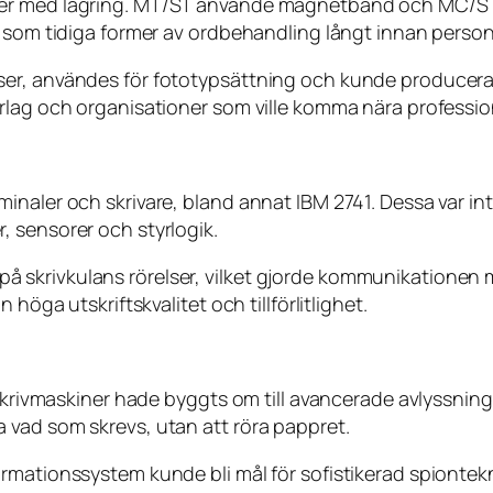
iner med lagring. MT/ST använde magnetband och MC/S
s som tidiga former av ordbehandling långt innan person
er, användes för fototypsättning och kunde producera p
rlag och organisationer som ville komma nära profession
inaler och skrivare, bland annat IBM 2741. Dessa var in
 sensorer och styrlogik.
skrivkulans rörelser, vilket gjorde kommunikationen me
höga utskriftskvalitet och tillförlitlighet.
-skrivmaskiner hade byggts om till avancerade avlyssnin
 vad som skrevs, utan att röra pappret.
rmationssystem kunde bli mål för sofistikerad spiontekn