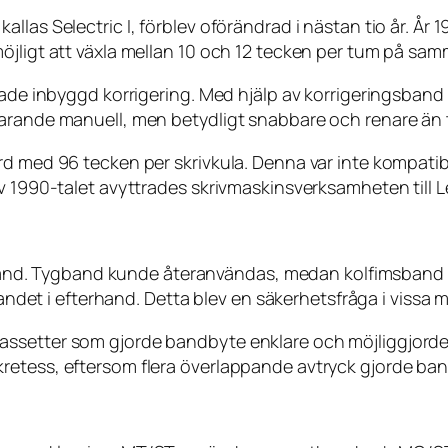
las Selectric I, förblev oförändrad i nästan tio år. År 
öjligt att växla mellan 10 och 12 tecken per tum på sa
hade inbyggd korrigering. Med hjälp av korrigeringsband 
farande manuell, men betydligt snabbare och renare än 
rd med 96 tecken per skrivkula. Denna var inte kompatib
av 1990-talet avyttrades skrivmaskinsverksamheten till 
ärgband. Tygband kunde återanvändas, medan kolfimsband
bandet i efterhand. Detta blev en säkerhetsfråga i vissa mi
assetter som gjorde bandbyte enklare och möjliggjorde
etess, eftersom flera överlappande avtryck gjorde band