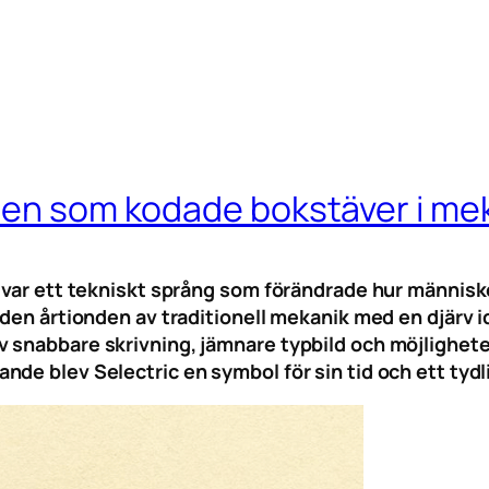
nen som kodade bokstäver i mek
 var ett tekniskt språng som förändrade hur människo
 den årtionden av traditionell mekanik med en djärv 
 snabbare skrivning, jämnare typbild och möjlighete
nde blev Selectric en symbol för sin tid och ett ty