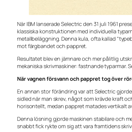
När IBM lanserade Selectric den 31 juli 1961 pres
klassiska konstruktionen med individuella typar
metallbeläggning. Denna kula, ofta kallad “typebal
mot färgbandet och pappret.
Resultatet blev en jämnare och mer pålitlig utsk
mekaniska skrivmaskiner: fastnande typarmar. S
När vagnen försvann och pappret tog över rö
En annan stor förändring var att Selectric gjorde
sidled när man skrev, något som krävde kraft och
horisontellt, medan pappret matades vertikalt av
Denna lösning gjorde maskinen stabilare och mer 
snabbt fick rykte om sig att vara framtidens skri