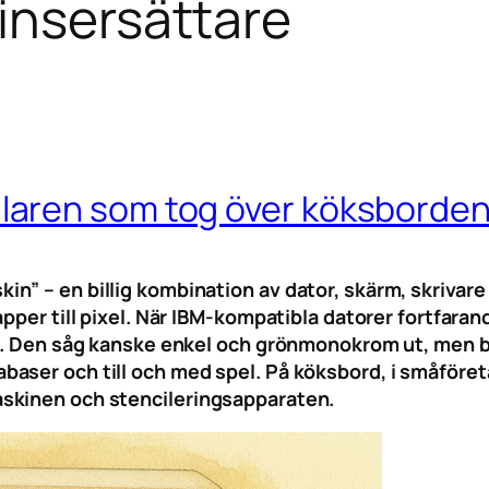
insersättare
aren som tog över köksborde
n” – en billig kombination av dator, skärm, skriva
papper till pixel. När IBM-kompatibla datorer fortfa
et. Den såg kanske enkel och grönmonokrom ut, men b
aser och till och med spel. På köksbord, i småföre
skinen och stencileringsapparaten.