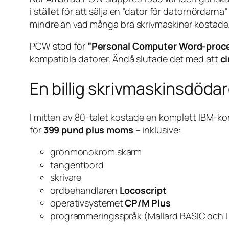
i stället för att sälja en ”dator för datornördarn
mindre än vad många bra skrivmaskiner kostade
PCW stod för
”Personal Computer Word-proc
kompatibla datorer. Ändå slutade det med att
ci
En billig skrivmaskinsdöda
I mitten av 80-talet kostade en komplett IBM-k
för
399 pund plus moms
– inklusive:
grönmonokrom skärm
tangentbord
skrivare
ordbehandlaren
Locoscript
operativsystemet
CP/M Plus
programmeringsspråk (Mallard BASIC och