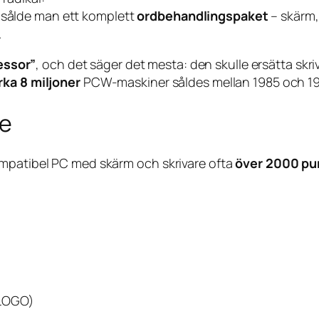
a” sålde man ett komplett
ordbehandlingspaket
– skärm,
.
essor”
, och det säger det mesta: den skulle ersätta sk
rka 8 miljoner
PCW-maskiner såldes mellan 1985 och 199
re
ompatibel PC med skärm och skrivare ofta
över 2000 pu
 LOGO)