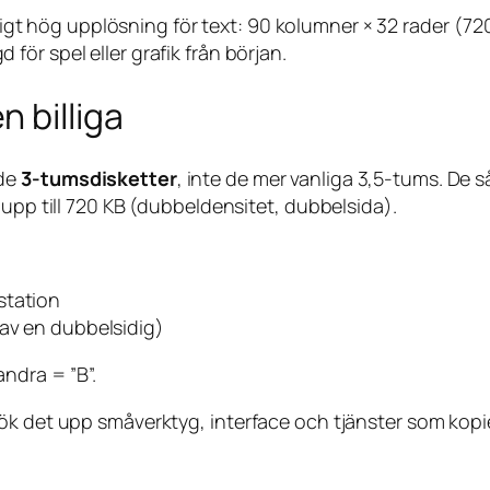
gt hög upplösning för text: 90 kolumner × 32 rader (720×
för spel eller grafik från början.
 billiga
nde
3-tumsdisketter
, inte de mer vanliga 3,5-tums. De s
upp till 720 KB (dubbeldensitet, dubbel­sida).
station
rav en dubbelsidig)
andra = ”B”.
ök det upp småverktyg, interface och tjänster som kopie