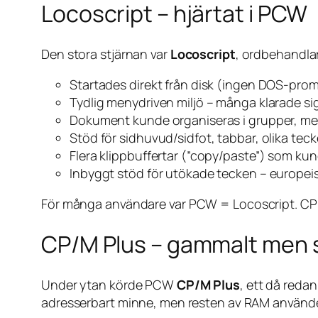
Locoscript – hjärtat i PCW
Den stora stjärnan var
Locoscript
, ordbehandla
Startades direkt från disk (ingen DOS-prom
Tydlig menydriven miljö – många klarade sig
Dokument kunde organiseras i grupper, me
Stöd för sidhuvud/sidfot, tabbar, olika teck
Flera klippbuffertar (”copy/paste”) som ku
Inbyggt stöd för utökade tecken – europei
För många användare
var
PCW = Locoscript. CP/M
CP/M Plus – gammalt men s
Under ytan körde PCW
CP/M Plus
, ett då reda
adresserbart minne, men resten av RAM använd