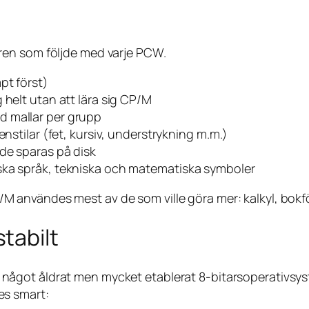
ren som följde med varje PCW.
pt först)
 helt utan att lära sig CP/M
d mallar per grupp
enstilar (fet, kursiv, understrykning m.m.)
nde sparas på disk
ska språk, tekniska och matematiska symboler
 användes mest av de som ville göra mer: kalkyl, bokf
tabilt
n något åldrat men mycket etablerat 8-bitarsoperativsys
es smart: