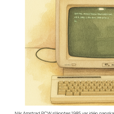
När Amstrad PCW släpptes 1985 var idén ganska 