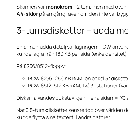
Skärmen var
monokrom
, 12 tum, men med ovanli
A4-sidor
på en gång, även om den inte var byggd 
3-tumsdisketter – udda men
En annan udda detalj var lagringen: PCW anvä
kunde lagra från 180 KB per sida (enkeldensitet) 
På 8256/8512-floppy:
PCW 8256: 256 KB RAM, en enkel 3″ diskett
PCW 8512: 512 KB RAM, två 3″ stationer (va
Diskarna vändes bokstavligen – ena sidan = ”A”, 
När 3,5-tumsdisketter senare tog över världen d
kunde flytta sina texter till andra datorer.