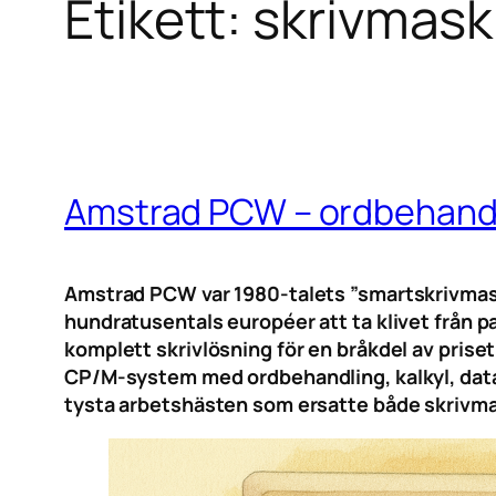
Etikett:
skrivmask
Amstrad PCW – ordbehandl
Amstrad PCW var 1980-talets ”smartskrivmaski
hundratusentals européer att ta klivet från 
komplett skrivlösning för en bråkdel av pris
CP/M-system med ordbehandling, kalkyl, datab
tysta arbetshästen som ersatte både skrivma