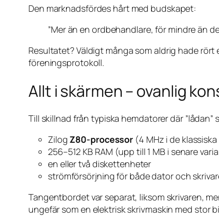
Den marknadsfördes hårt med budskapet:
”Mer än en ordbehandlare, för mindre än de 
Resultatet? Väldigt många som aldrig hade rört en
föreningsprotokoll.
Allt i skärmen – ovanlig ko
Till skillnad från typiska hemdatorer där ”lådan” 
Zilog
Z80-processor
(4 MHz i de klassiska
256–512 KB RAM (upp till 1 MB i senare vari
en eller två diskettenheter
strömförsörjning för både dator och skrivar
Tangentbordet var separat, liksom skrivaren, men
ungefär som en elektrisk skrivmaskin med stor b