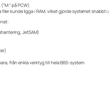
k
(”M:” på PCW)
iler kunde ligga i RAM, vilket gjorde systemet snabbt i
nnat:
hantering, JetSAM)
er)
ra, från enkla verktyg till hela BBS-system