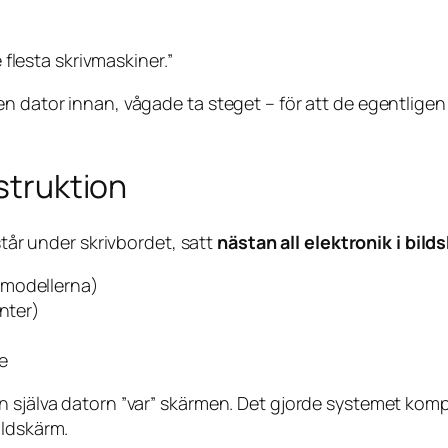
flesta skrivmaskiner.”
 dator innan, vågade ta steget – för att de egentligen b
nstruktion
står under skrivbordet, satt
nästan all elektronik i bil
 modellerna)
anter)
e
 själva datorn ”var” skärmen. Det gjorde systemet kompa
ildskärm.