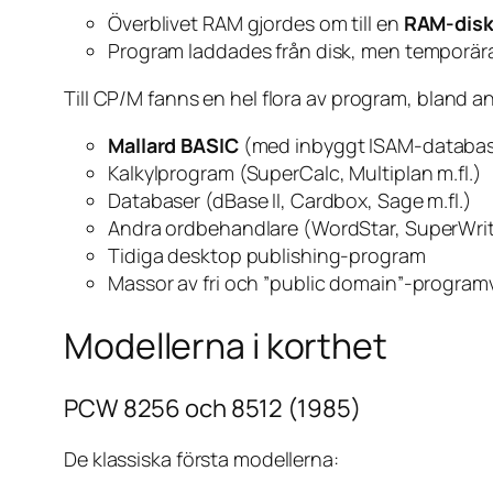
Överblivet RAM gjordes om till en
RAM-dis
Program laddades från disk, men temporära f
Till CP/M fanns en hel flora av program, bland a
Mallard BASIC
(med inbyggt ISAM-databas
Kalkylprogram (SuperCalc, Multiplan m.fl.)
Databaser (dBase II, Cardbox, Sage m.fl.)
Andra ordbehandlare (WordStar, SuperWrit
Tidiga desktop publishing-program
Massor av fri och ”public domain”-programva
Modellerna i korthet
PCW 8256 och 8512 (1985)
De klassiska första modellerna: