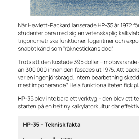
När Hewlett-Packard lanserade HP-35 år 1972 fö
studenter bära med sig en
vetenskaplig
kalkylat
trigonometriska funktioner, logaritmer och expo
snabbt känd som ”räknestickans död”.
Trots att den kostade 395 dollar – motsvarande
än 300 000 innan den fasades ut 1975. Att packa 
var en ingenjörsbragd. Intern bearbetning skedd
mest imponerande? Hela funktionaliteten fick pla
HP-35 blev inte bara ett verktyg – den blev ett 
starten på en helt ny kalkylatorkultur där effektiv
HP-35 – Teknisk fakta