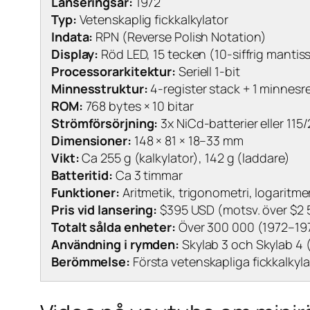
Lanseringsår:
1972
Typ:
Vetenskaplig fickkalkylator
Indata:
RPN (Reverse Polish Notation)
Display:
Röd LED, 15 tecken (10-siffrig manti
Processorarkitektur:
Seriell 1-bit
Minnesstruktur:
4-register stack + 1 minnesr
ROM:
768 bytes × 10 bitar
Strömförsörjning:
3x NiCd-batterier eller 115
Dimensioner:
148 × 81 × 18–33 mm
Vikt:
Ca 255 g (kalkylator), 142 g (laddare)
Batteritid:
Ca 3 timmar
Funktioner:
Aritmetik, trigonometri, logaritmer,
Pris vid lansering:
$395 USD (motsv. över $2 
Totalt sålda enheter:
Över 300 000 (1972–19
Användning i rymden:
Skylab 3 och Skylab 4 
Berömmelse:
Första vetenskapliga fickkalkyla