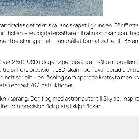
rändrades det tekniska landskapet i grunden. För först
or i fickan – en digital ersättare till räknestickan som h
nentberäkningar i ett handhållet format satte HP-35 en
 över 2 500 USD i dagens pengavärde – sålde modellen 
tio siffrors precision, LED-skärm och avancerad elektro
e helt seriellt – en lösning som sparade kretsyta men 
ts i endast 767 instruktioner.
tekniksprång. Den flög med astronauter till Skylab, insp
itet och precision fick plats i skjortfickan.