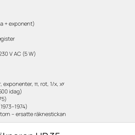
ssa + exponent)
egister
/230 V AC (5 W)
 exponenter, π, rot, 1/x, xʸ
500 idag)
75)
(1973–1974)
torn – ersatte räknestickan