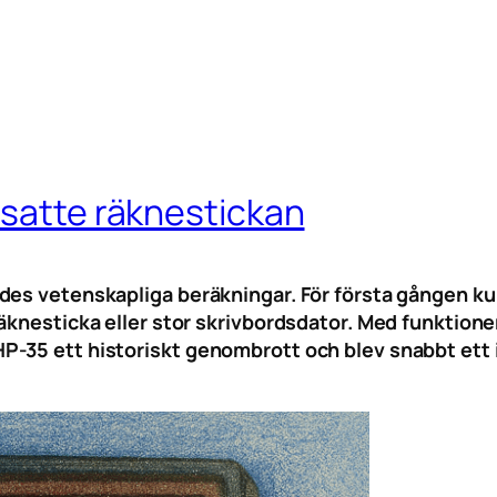
rsatte räknestickan
des vetenskapliga beräkningar. För första gången ku
äknesticka eller stor skrivbordsdator. Med funktion
P-35 ett historiskt genombrott och blev snabbt ett 