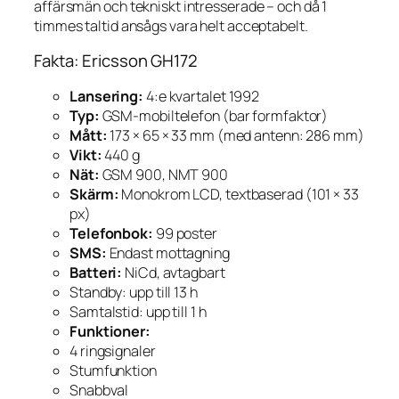
affärsmän och tekniskt intresserade – och då 1
timmes taltid ansågs vara helt acceptabelt.
Fakta: Ericsson GH172
Lansering:
4:e kvartalet 1992
Typ:
GSM-mobiltelefon (bar formfaktor)
Mått:
173 × 65 × 33 mm (med antenn: 286 mm)
Vikt:
440 g
Nät:
GSM 900, NMT 900
Skärm:
Monokrom LCD, textbaserad (101 × 33
px)
Telefonbok:
99 poster
SMS:
Endast mottagning
Batteri:
NiCd, avtagbart
Standby: upp till 13 h
Samtalstid: upp till 1 h
Funktioner:
4 ringsignaler
Stumfunktion
Snabbval