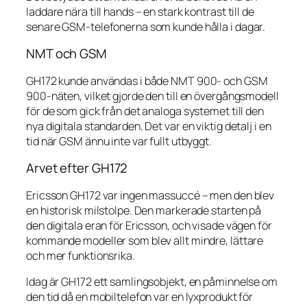
laddare nära till hands – en stark kontrast till de
senare GSM-telefonerna som kunde hålla i dagar.
NMT och GSM
GH172 kunde användas i både NMT 900- och GSM
900-näten, vilket gjorde den till en övergångsmodell
för de som gick från det analoga systemet till den
nya digitala standarden. Det var en viktig detalj i en
tid när GSM ännu inte var fullt utbyggt.
Arvet efter GH172
Ericsson GH172 var ingen massuccé – men den blev
en historisk milstolpe. Den markerade starten på
den digitala eran för Ericsson, och visade vägen för
kommande modeller som blev allt mindre, lättare
och mer funktionsrika.
Idag är GH172 ett samlingsobjekt, en påminnelse om
den tid då en mobiltelefon var en lyxprodukt för