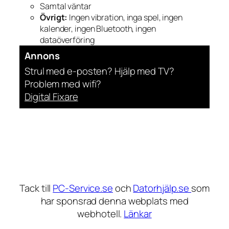
Samtal väntar
Övrigt:
Ingen vibration, inga spel, ingen
kalender, ingen Bluetooth, ingen
dataöverföring
Annons
Strul med e-posten? Hjälp med TV?
Problem med wifi?
Digital Fixare
Tack till
PC-Service.se
och
Datorhjälp.se
som
har sponsrad denna webplats med
webhotell.
Länkar