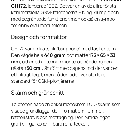
GH172
, lanserad 1992. Det var en av de allra första
kommersiella GSM-telefonerna – tung, klumpig och
med begränsade funktioner, men också en symbol
för en ny era i mobiltelefoni.
Design och formfaktor
GH172 var en klassisk ”bar phone” med fast antenn.
Den vägde hela
440 gram
och mätte
173 × 65 × 33
mm
, och med antennen monterad nådde höjden
nästan
30 cm
. Jämfört med dagens mobiler var den
ett riktigt tegel, men på den tiden var storleken
standard för GSM-pionjärerna.
Skärm och gränssnitt
Telefonen hade en enkel monokrom LCD-skärm som
visade grundläggande information: nummer,
batteristatus och mottagning. Den rymde ingen
grafik, inga ikoner – bara rena tecken.