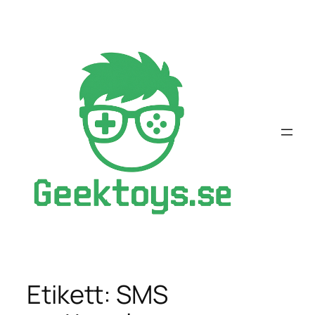
Hoppa
till
innehåll
Etikett:
SMS