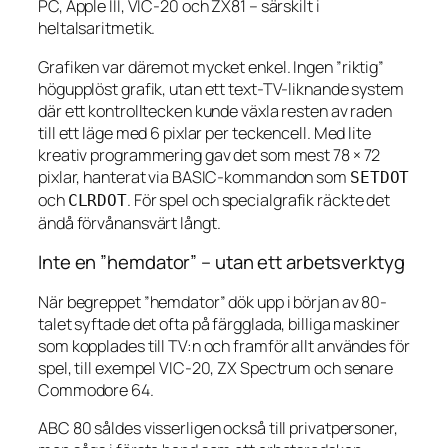
PC, Apple III, VIC-20 och ZX81 – särskilt i
heltalsaritmetik.
Grafiken var däremot mycket enkel. Ingen ”riktig”
högupplöst grafik, utan ett text-TV-liknande system
där ett kontrolltecken kunde växla resten av raden
till ett läge med 6 pixlar per teckencell. Med lite
kreativ programmering gav det som mest 78 × 72
pixlar, hanterat via BASIC-kommandon som
SETDOT
och
. För spel och specialgrafik räckte det
CLRDOT
ändå förvånansvärt långt.
Inte en ”hemdator” – utan ett arbetsverktyg
När begreppet ”hemdator” dök upp i början av 80-
talet syftade det ofta på färgglada, billiga maskiner
som kopplades till TV:n och framför allt användes för
spel, till exempel VIC-20, ZX Spectrum och senare
Commodore 64.
ABC 80 såldes visserligen också till privatpersoner,