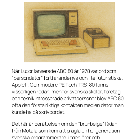
När Luxor lanserade ABC 80 år 1978 var ord som
”persondator” fortfarande nya och lite futuristiska.
Apple II, Commodore PET och TRS-80 fanns
visserligen redan, men för svenska skolor, företag
och teknikintresserade privatpersoner blev ABC 80
ofta den första riktiga kontakten med en dator man
kunde ha på skrivbordet.
Det här är berättelsen om den ”brunbeige” lådan
från Motala som kom att prägla en hel generation
svenska programmerare, ingenjörer och