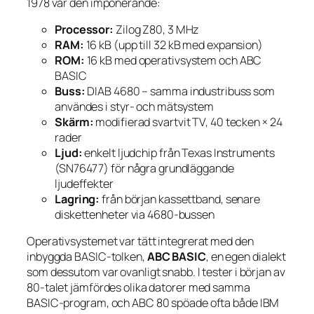
1978 var den imponerande:
Processor:
Zilog Z80, 3 MHz
RAM:
16 kB (upp till 32 kB med expansion)
ROM:
16 kB med operativsystem och ABC
BASIC
Buss:
DIAB 4680 – samma industribuss som
användes i styr- och mätsystem
Skärm:
modifierad svartvit TV, 40 tecken × 24
rader
Ljud:
enkelt ljudchip från Texas Instruments
(SN76477) för några grundläggande
ljudeffekter
Lagring:
från början kassettband, senare
diskettenheter via 4680-bussen
Operativsystemet var tätt integrerat med den
inbyggda BASIC-tolken,
ABC BASIC
, en egen dialekt
som dessutom var ovanligt snabb. I tester i början av
80-talet jämfördes olika datorer med samma
BASIC-program, och ABC 80 spöade ofta både IBM