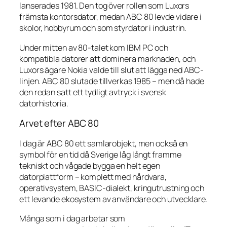
lanserades 1981. Den tog över rollen som Luxors
främsta kontorsdator, medan ABC 80 levde vidare i
skolor, hobbyrum och som styrdator i industrin.
Under mitten av 80-talet kom IBM PC och
kompatibla datorer att dominera marknaden, och
Luxors ägare Nokia valde till slut att lägga ned ABC-
linjen. ABC 80 slutade tillverkas 1985 – men då hade
den redan satt ett tydligt avtryck i svensk
datorhistoria.
Arvet efter ABC 80
I dag är ABC 80 ett samlarobjekt, men också en
symbol för en tid då Sverige låg långt framme
tekniskt och vågade bygga en helt egen
datorplattform – komplett med hårdvara,
operativsystem, BASIC-dialekt, kringutrustning och
ett levande ekosystem av användare och utvecklare.
Många som i dag arbetar som