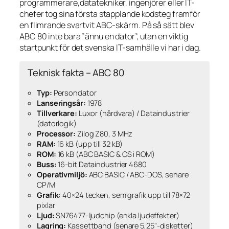
programmerare,datatekniker, ingenjörer eller IT-
chefer tog sina första stapplande kodsteg framför
en flimrande svartvit ABC-skärm. På så sätt blev
ABC 80 inte bara ”ännu en dator”, utan en viktig
startpunkt för det svenska IT-samhälle vi har i dag.
Teknisk fakta – ABC 80
Typ:
Persondator
Lanseringsår:
1978
Tillverkare:
Luxor (hårdvara) / Dataindustrier
(datorlogik)
Processor:
Zilog Z80, 3 MHz
RAM:
16 kB (upp till 32 kB)
ROM:
16 kB (ABC BASIC & OS i ROM)
Buss:
16-bit Dataindustrier 4680
Operativmiljö:
ABC BASIC / ABC-DOS, senare
CP/M
Grafik:
40×24 tecken, semigrafik upp till 78×72
pixlar
Ljud:
SN76477-ljudchip (enkla ljudeffekter)
Lagring:
Kassettband (senare 5,25"-disketter)