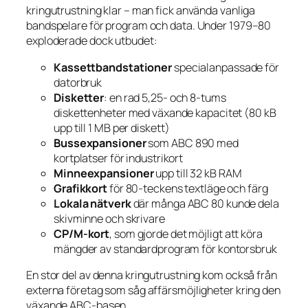
kringutrustning klar – man fick använda vanliga
bandspelare för program och data. Under 1979–80
exploderade dock utbudet:
Kassettbandstationer
specialanpassade för
datorbruk
Disketter
: en rad 5,25- och 8-tums
diskettenheter med växande kapacitet (80 kB
upp till 1 MB per diskett)
Bussexpansioner
som ABC 890 med
kortplatser för industrikort
Minneexpansioner
upp till 32 kB RAM
Grafikkort
för 80-teckens textläge och färg
Lokala nätverk
där många ABC 80 kunde dela
skivminne och skrivare
CP/M-kort
, som gjorde det möjligt att köra
mängder av standardprogram för kontorsbruk
En stor del av denna kringutrustning kom också från
externa företag som såg affärsmöjligheter kring den
växande ABC-basen.