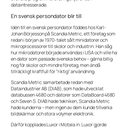
dataintresserade.
En svensk persondator blir till
Idén till en svensk persondator föddes hos Karl-
Johan Börjesson på Scandia Metric, ett företag som
redan i början av 1970-talet sålt minidatorer och
mikroprocessorer till skolor och industrin. Han såg
hur mikrodatorer började användas i USA och ville ha
en dator som passade svenska behov – gärna billig
nog för skolor och mindre företag, men ändå
tillräckligt kraftfull för ”riktig” användning.
Scandia Metric samarbetade redan med
Dataindustrier AB (DIAB), som hade utvecklat
databussen 4680 och datorer som DataBoard 4680
och Seven S. DIAB hade tekniken, Scandia Metric
hade kunderna – men ingen av dem kunde tillverka
bildskärmar och stora volymer elektronik.
Därför kopplades Luxor i Motala in. Luxor gjorde