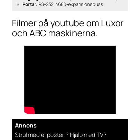
Portar:
RS-232, 4680-expansionsbuss
Filmer på youtube om Luxor
och ABC maskinerna.
Annons
Strul med e-posten? Hjälp med TV?