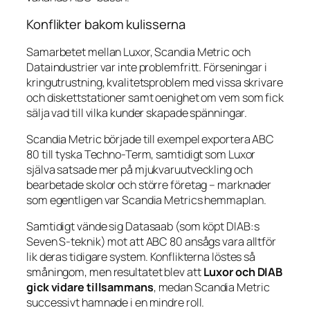
Konflikter bakom kulisserna
Samarbetet mellan Luxor, Scandia Metric och
Dataindustrier var inte problemfritt. Förseningar i
kringutrustning, kvalitetsproblem med vissa skrivare
och diskettstationer samt oenighet om vem som fick
sälja vad till vilka kunder skapade spänningar.
Scandia Metric började till exempel exportera ABC
80 till tyska Techno-Term, samtidigt som Luxor
själva satsade mer på mjukvaruutveckling och
bearbetade skolor och större företag – marknader
som egentligen var Scandia Metrics hemmaplan.
Samtidigt vände sig Datasaab (som köpt DIAB:s
Seven S-teknik) mot att ABC 80 ansågs vara alltför
lik deras tidigare system. Konflikterna löstes så
småningom, men resultatet blev att
Luxor och DIAB
gick vidare tillsammans
, medan Scandia Metric
successivt hamnade i en mindre roll.