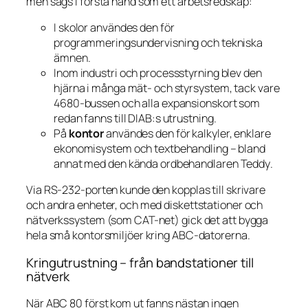
men sågs i första hand som ett arbetsredskap:
I skolor användes den för
programmeringsundervisning och tekniska
ämnen.
Inom industri och processstyrning blev den
hjärna i många mät- och styrsystem, tack vare
4680-bussen och alla expansionskort som
redan fanns till DIAB:s utrustning.
På
kontor
användes den för kalkyler, enklare
ekonomisystem och textbehandling – bland
annat med den kända ordbehandlaren
Teddy
.
Via RS-232-porten kunde den kopplas till skrivare
och andra enheter, och med diskettstationer och
nätverkssystem (som CAT-net) gick det att bygga
hela små kontorsmiljöer kring ABC-datorerna.
Kringutrustning – från bandstationer till
nätverk
När ABC 80 först kom ut fanns nästan ingen