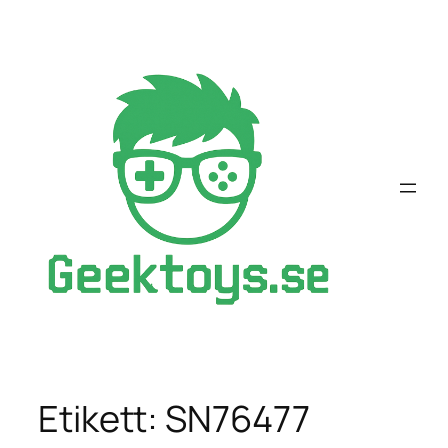
Hoppa
till
innehåll
Etikett:
SN76477