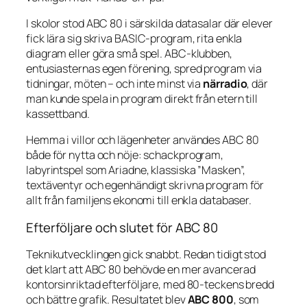
I skolor stod ABC 80 i särskilda datasalar där elever
fick lära sig skriva BASIC-program, rita enkla
diagram eller göra små spel. ABC-klubben,
entusiasternas egen förening, spred program via
tidningar, möten – och inte minst via
närradio
, där
man kunde spela in program direkt från etern till
kassettband.
Hemma i villor och lägenheter användes ABC 80
både för nytta och nöje: schackprogram,
labyrintspel som
Ariadne
, klassiska ”Masken”,
textäventyr och egenhändigt skrivna program för
allt från familjens ekonomi till enkla databaser.
Efterföljare och slutet för ABC 80
Teknikutvecklingen gick snabbt. Redan tidigt stod
det klart att ABC 80 behövde en mer avancerad
kontorsinriktad efterföljare, med 80-teckens bredd
och bättre grafik. Resultatet blev
ABC 800
, som