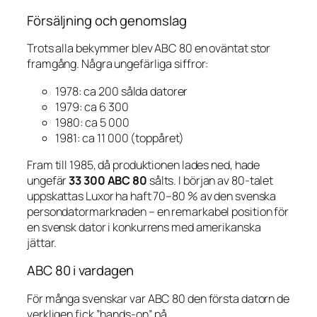
Försäljning och genomslag
Trots alla bekymmer blev ABC 80 en oväntat stor
framgång. Några ungefärliga siffror:
1978: ca 200 sålda datorer
1979: ca 6 300
1980: ca 5 000
1981: ca 11 000 (toppåret)
Fram till 1985, då produktionen lades ned, hade
ungefär
33 300 ABC 80
sålts. I början av 80-talet
uppskattas Luxor ha haft 70–80 % av den svenska
persondatormarknaden – en remarkabel position för
en svensk dator i konkurrens med amerikanska
jättar.
ABC 80 i vardagen
För många svenskar var ABC 80 den första datorn de
verkligen fick ”hands-on” på.