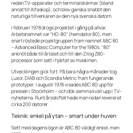
redan TV-apparater och terminalskärmar (bland
annat till Alfaskop), och blev ganska snabbt den
naturliga tillverkaren av den nya svenska datorn.
I februari 1978 drogs projektet i gång på allvar.
Arbetsnamnet var ”HD-80” (hemdator 80), men
snart röstade projektgruppen fram namnet ABC 80
– Advanced Basic Computer for the 1980s. ”80”
anknöt både till årtalet och till den Zilog Z80-
processor som satt i hjärtat av maskinen.
Utvecklingen gick fort. På bara några månader tog
Luxor, DIAB och Scandia Metric fram fungerande
prototyper. I augusti 1978 visades ABC 80 upp för
pressen i Stockholm – och dök samma kväll upp i TV-
nyheterna. Runt årsskiftet hade man redan levererat
cirka 200 datorer.
Teknik: enkel på ytan – smart under huven
Sett med dagens ögon är ABC 80 väldigt enkel, men