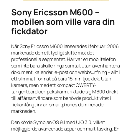
Sony Ericsson M600 –
mobilen som ville vara din
fickdator
När Sony Ericsson M600 lanserades i februari 2006
markerade den ett tydligt skifte mot det
professionella segmentet. Här var en mobiltelefon
som inte bara skulle ringa samtal, utan även hantera
dokument, kalender, e-post och webbsurfning – allt i
ett slimmat format på bara 15 mm tjocklek. Utan
kamera, men med ett kompakt QWERTY-
tangentbord och pekskärm, riktade sig M600 direkt
till affärsanvändare som behövde produktivitet i
fickan långt innan smartphones dominerade
marknaden.
Den körde Symbian OS 9.1 med UIQ 3.0, vilket
möjliggjorde avancerade appar och multitasking. En