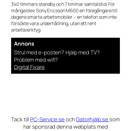
340 timmars standby och 7 timmar samtalstid. För
många blev Sony Ericsson M600 en föregångare till
dagens smarta arbetsmobiler – en telefon som inte
försökte vara underhållning, utan ett rent
arbetsverktyg.
Annons
Strul med e-posten? Hjälp med TV?
Problem med wifi?
Digital Fixare
Tack till
PC-Service.se
och
Datorhjälp.se
som
har sponsrad denna webplats med