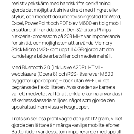
resistiv pekskärm med handskriftsigenkänning
gjorde det möjligt att skriva direkt med fingret eller
stylus, och med ett dokumentvisningsstöd för Word,
Excel, PowerPoint och PDF blev M600 en tidig mobil
ersättare till handdatorer. Den 32-bitars Philips
Nexperia-processorn på 208 MHz var imponerande
för sin tid, och möjligheten att använda Memory
Stick Micro (M2)-kort upp till 4 GB gjorde att den
kunde lagra både arbetsfiler och medieinnehåll.
Med Bluetooth 2.0 (inklusive A2DP), HTML-
webbläsare (Opera 8) och RSS-läsare var M600
byggd för uppkoppling – dock utan Wi-Fi, vilket
begränsade flexibiliteten. Avsaknaden av kamera
var ett medvetet val för att enklare kunna användas i
säkerhetsklassade miljöer, något som gjorde den
uppskattad inom vissa yrkesgrupper.
Trots sin seriösa profil vägde den just 112 gram, vilket
gjorde den lättare än många vanliga mobiltelefoner.
Batteritiden var dessutom imponerande med upp till