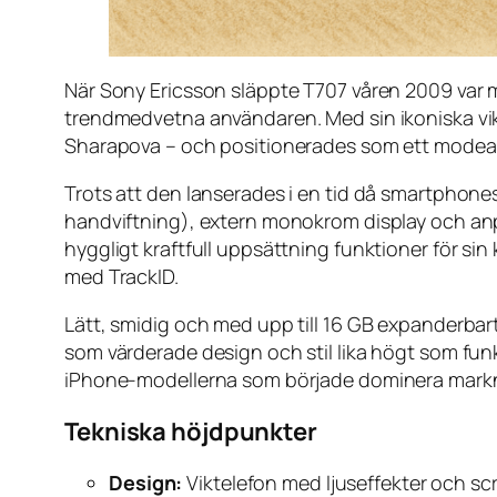
När Sony Ericsson släppte T707 våren 2009 var m
trendmedvetna användaren. Med sin ikoniska vik
Sharapova – och positionerades som ett modeac
Trots att den lanserades i en tid då smartphone
handviftning), extern monokrom display och an
hyggligt kraftfull uppsättning funktioner för s
med TrackID.
Lätt, smidig och med upp till 16 GB expanderbart
som värderade design och stil lika högt som fun
iPhone-modellerna som började dominera mark
Tekniska höjdpunkter
Design:
Viktelefon med ljuseffekter och sc