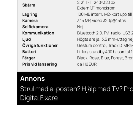
2,2” TFT, 240×320 px
Skärm
Extern 1,1” monokrom
Lagring
100 MB intern, M2-kort upp till
Kamera
3,15 MP, video 320p@15fps
Selfiekamera
Nej
Kommunikation
Bluetooth 2.0, FM-radio, USB 
Ljud
Högtalare ja, 3,5 mm-uttag ne
Övriga funktioner
Gesture control, TrackID, MP3
Batteri
Li-Ion, standby 400 h, samtal 
Färger
Black, Rose, Blue, Forest, Bro
Pris vid lansering
ca 110 EUR
Annons
Strul med e-posten? Hjälp med TV? Pr
Digital Fixare