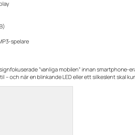
play
GB)
 MP3-spelare
esignfokuserade ”vanliga mobilen” innan smartphone-era
til – och när en blinkande LED eller ett silkeslent skal 