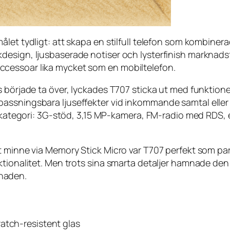
ålet tydligt: att skapa en stilfull telefon som kombine
design, ljusbaserade notiser och lysterfinish marknads
cessoar lika mycket som en mobiltelefon.
s började ta över, lyckades T707 sticka ut med funktio
passningsbara ljuseffekter vid inkommande samtal elle
in kategori: 3G-stöd, 3,15 MP-kamera, FM-radio med RDS
 minne via Memory Stick Micro var T707 perfekt som part
ktionalitet. Men trots sina smarta detaljer hamnade den
naden.
ratch-resistent glas