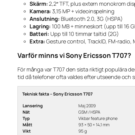
Skärm:
2,2″ TFT, plus extern monokrom dis
Kamera:
3,15 MP + videoinspelning
Anslutning:
Bluetooth 2.0, 3G (HSPA)
Lagring:
100 MB + minneskort (upp till 16 
Batteri:
Upp till 10 timmar taltid (2G)
Extra:
Gesture control, TrackID, FM-radio,
Varför minns vi Sony Ericsson T707?
För många var T707 den sista riktigt populära d
tid då telefoner ofta valdes efter utseende och s
Teknisk fakta – Sony Ericsson T707
Lansering
Maj 2009
Nät
GSM / HSPA
Typ
Vikbar feature phone
Mått
93 × 50 × 14,1 mm
Vikt
95 g