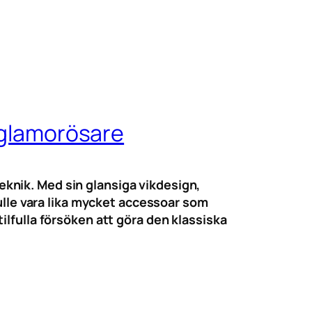
e glamorösare
knik. Med sin glansiga vikdesign,
kulle vara lika mycket accessoar som
ilfulla försöken att göra den klassiska