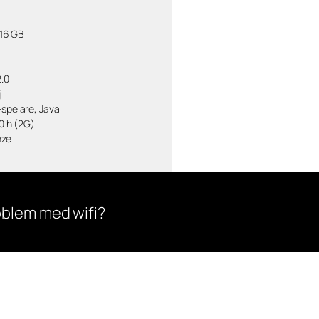
 16 GB
2.0
j
-spelare, Java
10 h (2G)
nze
oblem med wifi?