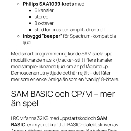
Philips SAA1099-krets
med
6 kanaler
stereo
8 oktaver
stöd för brus och amplitudkontroll
Inbyggd ”beeper”
för Spectrum-kompatibla
ljud
Med smart programmering kunde SAM spela upp
modulliknande musik (tracker-stil) i flera kanaler
med sample-liknande ljud, om än på låg bitdjup.
Demoscenen utnyttjade det här rejält – det låter
mer som en enkel Amiga än som en ”vanlig” 8-bitare.
SAM BASIC och CP/M – mer
än spel
I ROM fanns 32 KB med uppstarts­kod och
SAM
BASIC
, en mycket kraftfull BASIC-dialekt skriven av