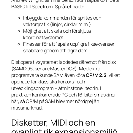
Andrew Wright, samma person som låg bakom Beta
BASIC till Spectrum. Språket hade:
Inbyggda kommandon för sprites och
vektorgrafik (linjer, cirklar m.m.)
Möjlighet att skala och förskjuta
koordinatsystemet
Finesser för att ”spela upp” grafiksekvenser
snabbare genom att lagra dem
Diskoperativsystemet laddades däremot från disk
(SAMDOS, senare MasterDOS). Med extra
programvara kunde SAM även köra
CP/M 2.2
, vilket
öppnade för klassiska kontors- och
utvecklingsprogram – åtminstone i teorin. I
praktiken konkurrerade PC och 16-bitarsmaskiner
här, så CP/M på SAM blev mer nördgrej än
massmarknad.
Disketter, MIDI och en
ovanligt rik expansionsmiljö