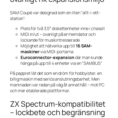
SAM Coupé var designad som en liten ”allt-i-ett-
station”:
Plats för två 3,5″ diskettenheter inne i chassit
MIDI in/ut – ovanligt på en hem­dator och
lockande för musikintresserade
Möjlighet att nätverka upp till
16 SAM-
maskiner
via MIDI-portarna
Euroconnector-expansion
där man kunde
hänga på upp till 4 enheter via en ”SAMBUS”
På pappret lät det som en dröm för hobbyister: en
billig maskin med seriös anslutningsbarhet. Men
marknaden var redan på väg åt annat håll – mot PC
och mer etablerade plattformar.
ZX Spectrum-kompatibilitet
– lockbete och begränsning