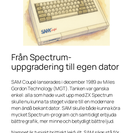
Från Spectrum-
uppgradering till egen dator
SAM Coupé lanserades i december 1989 av Miles
Gordon Technology (MGT). Tanken var ganska
enkel: alla som hade vuxit upp med ZX Spectrum
skulle nu kunna ta steget vidare till en modernare
men ändå bekant dator. SAM skulle både kunna köra
mycket Spectrum-program och samtidigt erbjuda
bättre grafik, mer minne och betydligt bättre ljud.
Namnet är typiskt brittiskt lekfullt. SAM sägs stå för