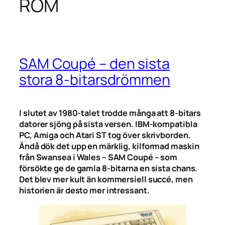
ROM
SAM Coupé – den sista
stora 8-bitarsdrömmen
I slutet av 1980-talet trodde många att 8-bitars
datorer sjöng på sista versen. IBM-kompatibla
PC, Amiga och Atari ST tog över skrivborden.
Ändå dök det upp en märklig, kilformad maskin
från Swansea i Wales – SAM Coupé – som
försökte ge de gamla 8-bitarna en sista chans.
Det blev mer kult än kommersiell succé, men
historien är desto mer intressant.