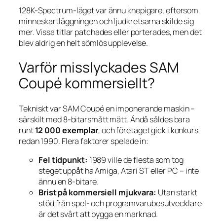
128K-Spectrum-läget var ännu knepigare, eftersom
minneskartläggningen och ljudkretsarna skilde sig
mer. Vissa titlar patchades eller porterades, men det
blev aldrig en helt sömlös upplevelse.
Varför misslyckades SAM
Coupé kommersiellt?
Tekniskt var SAM Coupé en imponerande maskin –
särskilt med 8-bitarsmått mätt. Ändå såldes bara
runt
12 000 exemplar
, och företaget gick i konkurs
redan 1990. Flera faktorer spelade in:
Fel tidpunkt:
1989 ville de flesta som tog
steget uppåt ha Amiga, Atari ST eller PC – inte
ännu en 8-bitare.
Brist på kommersiell mjukvara:
Utan starkt
stöd från spel- och programvarube­sutvecklare
är det svårt att bygga en marknad.