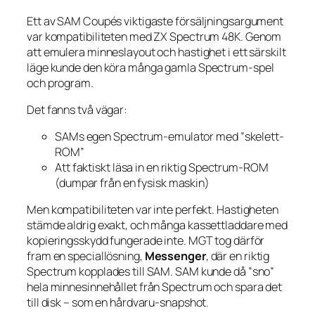
Ett av SAM Coupés viktigaste försäljningsargument
var kompatibiliteten med ZX Spectrum 48K. Genom
att emulera minneslayout och hastighet i ett särskilt
läge kunde den köra många gamla Spectrum-spel
och program.
Det fanns två vägar:
SAMs egen Spectrum-emulator med ”skelett-
ROM”
Att faktiskt läsa in en riktig Spectrum-ROM
(dumpar från en fysisk maskin)
Men kompatibiliteten var inte perfekt. Hastigheten
stämde aldrig exakt, och många kassettladdare med
kopieringsskydd fungerade inte. MGT tog därför
fram en speciallösning,
Messenger
, där en riktig
Spectrum kopplades till SAM. SAM kunde då ”sno”
hela minnesinnehållet från Spectrum och spara det
till disk – som en hårdvaru-snapshot.