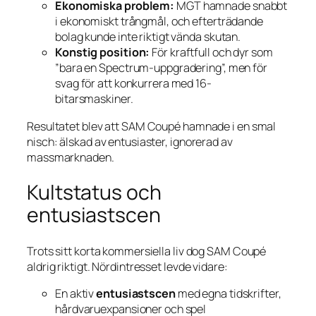
Ekonomiska problem:
MGT hamnade snabbt
i ekonomiskt trångmål, och efterträdande
bolag kunde inte riktigt vända skutan.
Konstig position:
För kraftfull och dyr som
”bara en Spectrum-uppgradering”, men för
svag för att konkurrera med 16-
bitarsmaskiner.
Resultatet blev att SAM Coupé hamnade i en smal
nisch: älskad av entusiaster, ignorerad av
massmarknaden.
Kultstatus och
entusiastscen
Trots sitt korta kommersiella liv dog SAM Coupé
aldrig riktigt. Nördintresset levde vidare:
En aktiv
entusiastscen
med egna tidskrifter,
hårdvaru­expansioner och spel