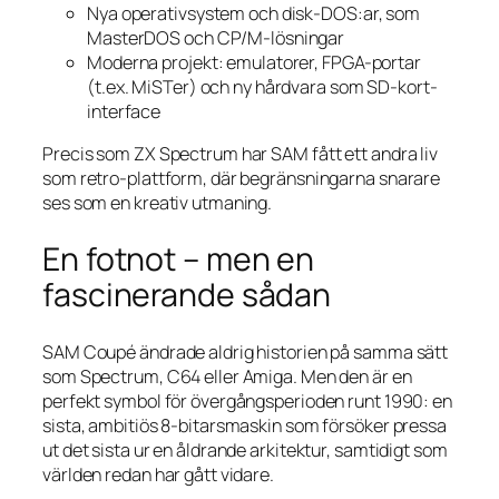
Nya operativsystem och disk-DOS:ar, som
MasterDOS och CP/M-lösningar
Moderna projekt: emulatorer, FPGA-portar
(t.ex. MiSTer) och ny hårdvara som SD-kort-
interface
Precis som ZX Spectrum har SAM fått ett andra liv
som retro-plattform, där begränsningarna snarare
ses som en kreativ utmaning.
En fotnot – men en
fascinerande sådan
SAM Coupé ändrade aldrig historien på samma sätt
som Spectrum, C64 eller Amiga. Men den är en
perfekt symbol för övergångsperioden runt 1990: en
sista, ambitiös 8-bitarsmaskin som försöker pressa
ut det sista ur en åldrande arkitektur, samtidigt som
världen redan har gått vidare.