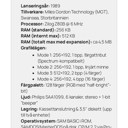
Lanseringsår:
1989
Tillverkare:
Miles Gordon Technology (MGT),
Swansea, Storbritannien
Processor:
Zilog Z80B @ 6 MHz
RAM (standard):
256 KB
RAM (internt max):
512 KB
RAM (totalt max med expansion):
ca 4,5 MB
Grafiklägen:
Mode 1: 256×192, 1 bpp, färgattribut
(Spectrum-kompatibelt)
Mode 2: 256×192, 1 bpp, linjärt minne
Mode 3: 512×192, 2 bpp (4 färger)
Mode 4: 256×192, 4 bpp (16 färger)
Färgpalett:
128 färger (RGB med ”half-bright”-
bit)
Ljud:
Philips SAA1099, 6 kanaler, stereo + 1-bit
”beeper”
Lagring:
Kassettanslutning & 3,5" diskett (upp
till två enheter)
Operativsystem:
SAM BASIC i ROM,
SAMDOS/MasterDOS på disk, CP/M 2.2 via Pro-