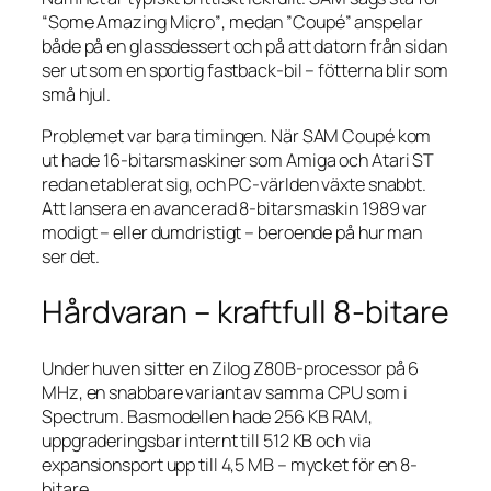
“Some Amazing Micro”
, medan ”Coupé” anspelar
både på en glassdessert och på att datorn från sidan
ser ut som en sportig fastback-bil – fötterna blir som
små hjul.
Problemet var bara timingen. När SAM Coupé kom
ut hade 16-bitarsmaskiner som Amiga och Atari ST
redan etablerat sig, och PC-världen växte snabbt.
Att lansera en avancerad 8-bitarsmaskin 1989 var
modigt – eller dumdristigt – beroende på hur man
ser det.
Hårdvaran – kraftfull 8-bitare
Under huven sitter en Zilog Z80B-processor på 6
MHz, en snabbare variant av samma CPU som i
Spectrum. Basmodellen hade 256 KB RAM,
uppgraderingsbar internt till 512 KB och via
expansionsport upp till 4,5 MB – mycket för en 8-
bitare.