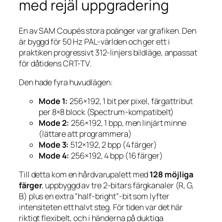
med rejäl uppgradering
En av SAM Coupés stora poänger var grafiken. Den
är byggd för 50 Hz PAL-världen och ger ett i
praktiken progressivt 312-linjers bildläge, anpassat
för dåtidens CRT-TV.
Den hade fyra huvudlägen:
Mode 1:
256×192, 1 bit per pixel, färgattribut
per 8×8 block (Spectrum-kompatibelt)
Mode 2:
256×192, 1 bpp, men linjärt minne
(lättare att programmera)
Mode 3:
512×192, 2 bpp (4 färger)
Mode 4:
256×192, 4 bpp (16 färger)
Till detta kom en hårdvarupalett med
128 möjliga
färger
, uppbyggd av tre 2-bitars färgkanaler (R, G,
B) plus en extra ”half-bright”-bit som lyfter
intensiteten ett halvt steg. För tiden var det här
riktigt flexibelt, och i händerna på duktiga