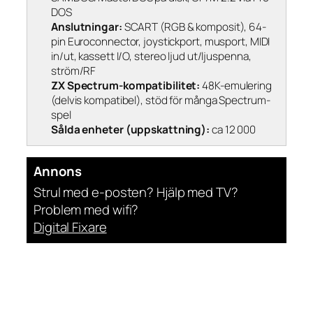
DOS
Anslutningar:
SCART (RGB & komposit), 64-
pin Euroconnector, joystickport, musport, MIDI
in/ut, kassett I/O, stereo ljud ut/ljuspenna,
ström/RF
ZX Spectrum-kompatibilitet:
48K-emulering
(delvis kompatibel), stöd för många Spectrum-
spel
Sålda enheter (uppskattning):
ca 12 000
Annons
Strul med e-posten? Hjälp med TV?
Problem med wifi?
Digital Fixare