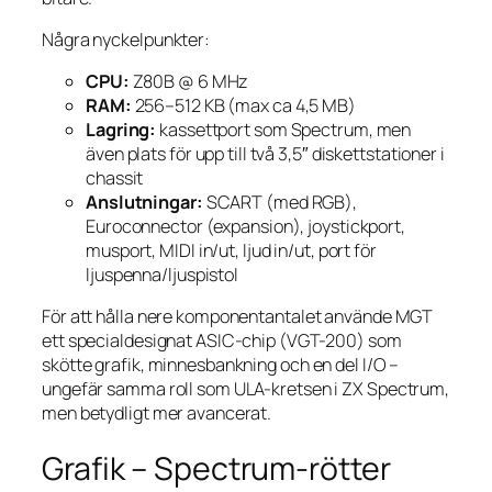
Några nyckelpunkter:
CPU:
Z80B @ 6 MHz
RAM:
256–512 KB (max ca 4,5 MB)
Lagring:
kassettport som Spectrum, men
även plats för upp till två 3,5″ diskettstationer i
chassit
Anslutningar:
SCART (med RGB),
Euroconnector (expansion), joystickport,
musport, MIDI in/ut, ljud in/ut, port för
ljuspenna/ljuspistol
För att hålla nere komponentantalet använde MGT
ett specialdesignat ASIC-chip (VGT-200) som
skötte grafik, minnesbankning och en del I/O –
ungefär samma roll som ULA-kretsen i ZX Spectrum,
men betydligt mer avancerat.
Grafik – Spectrum-rötter