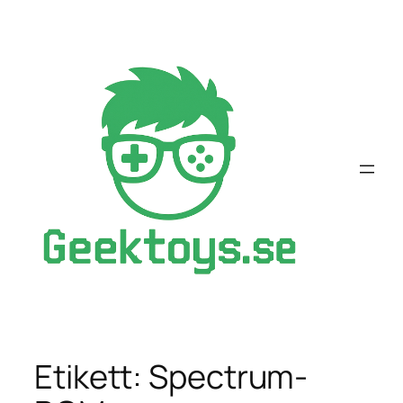
Hoppa
till
innehåll
Etikett:
Spectrum-