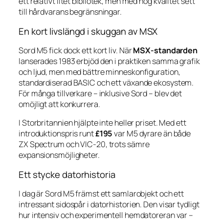
ett relativt litet bibliotek, men med hög kvalitet sett
till hårdvarans begränsningar.
En kort livslängd i skuggan av MSX
Sord M5 fick dock ett kort liv. När
MSX-standarden
lanserades 1983 erbjöd den i praktiken samma grafik
och ljud, men med bättre minneskonfiguration,
standardiserad BASIC och ett växande ekosystem.
För många tillverkare – inklusive Sord – blev det
omöjligt att konkurrera.
I Storbritannien hjälpte inte heller priset. Med ett
introduktionspris runt
£195
var M5 dyrare än både
ZX Spectrum och VIC-20, trots sämre
expansionsmöjligheter.
Ett stycke datorhistoria
I dag är Sord M5 främst ett samlarobjekt och ett
intressant sidospår i datorhistorien. Den visar tydligt
hur intensiv och experimentell hemdatoreran var –