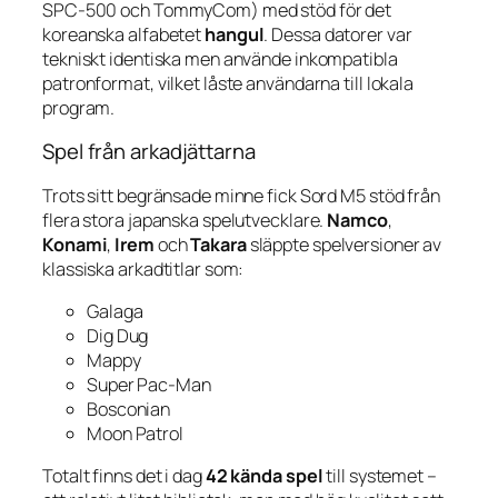
SPC-500 och TommyCom) med stöd för det
koreanska alfabetet
hangul
. Dessa datorer var
tekniskt identiska men använde inkompatibla
patronformat, vilket låste användarna till lokala
program.
Spel från arkadjättarna
Trots sitt begränsade minne fick Sord M5 stöd från
flera stora japanska spelutvecklare.
Namco
,
Konami
,
Irem
och
Takara
släppte spelversioner av
klassiska arkadtitlar som:
Galaga
Dig Dug
Mappy
Super Pac-Man
Bosconian
Moon Patrol
Totalt finns det i dag
42 kända spel
till systemet –