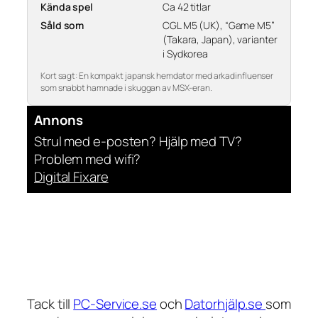
Kända spel
Ca 42 titlar
Såld som
CGL M5 (UK), “Game M5”
(Takara, Japan), varianter
i Sydkorea
Kort sagt: En kompakt japansk hemdator med arkadinfluenser
som snabbt hamnade i skuggan av MSX-eran.
Annons
Strul med e-posten? Hjälp med TV?
Problem med wifi?
Digital Fixare
Tack till
PC-Service.se
och
Datorhjälp.se
som