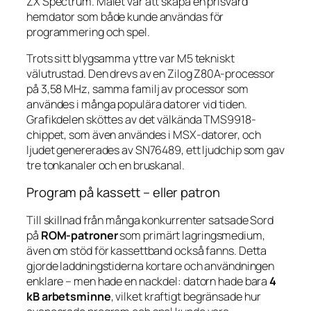
ZX Spectrum. Målet var att skapa en prisvärd
hemdator som både kunde användas för
programmering och spel.
Trots sitt blygsamma yttre var M5 tekniskt
välutrustad. Den drevs av en Zilog Z80A-processor
på 3,58 MHz, samma familj av processor som
användes i många populära datorer vid tiden.
Grafikdelen sköttes av det välkända TMS9918-
chippet, som även användes i MSX-datorer, och
ljudet genererades av SN76489, ett ljudchip som gav
tre tonkanaler och en bruskanal.
Program på kassett – eller patron
Till skillnad från många konkurrenter satsade Sord
på
ROM-patroner
som primärt lagringsmedium,
även om stöd för kassettband också fanns. Detta
gjorde laddningstiderna kortare och användningen
enklare – men hade en nackdel: datorn hade bara
4
kB arbetsminne
, vilket kraftigt begränsade hur