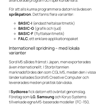
avancerade program och spel kunde vara.
För att alls kunna programmera datorn krävdes en
språkpatron
. Det fanns flera varianter:
BASIC-I
(endast heltalsaritmetik)
BASIC-G
(grafik och ljud)
BASIC-F
(flyttalsaritmetik)
FALC
, ett enklare applikationspaket
Internationell spridning – med lokala
varianter
Sord M5 såldes främst i Japan, men exporterades
även internationellt. I Storbritannien
marknadsfördes den som CGL M5, medan den i vissa
länder kallades Sord M5 Creative Computer och
levererades med en praktisk bärväska.
I
Sydkorea
fick datorn ett oväntat genomslag.
Företag som
LG
,
Samsung
och Koryo Systems
tillverkade egna M5-baserade modeller (FC-150,