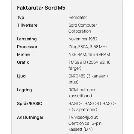
Faktaruta: Sord M5
Typ
Hemdator
Tillverkare
Sord Computer
Corporation
Lansering
November 1982
Processor
Zilog Z80A, 3,58 MHz
Minne
4 kB RAM, 16 kB VRAM
Grafik
TMS9918 (256×192, 16
färger)
Ljud
SN76489 (3 kanaler +
brus)
Lagring
ROM-patroner,
kassettband
Språk/BASIC
BASIC-I, BASIC-G, BASIC-
F (via patroner)
Anslutningar
TV/video/ljud ut,
Centronics 16-pin,
kassett (DIN)