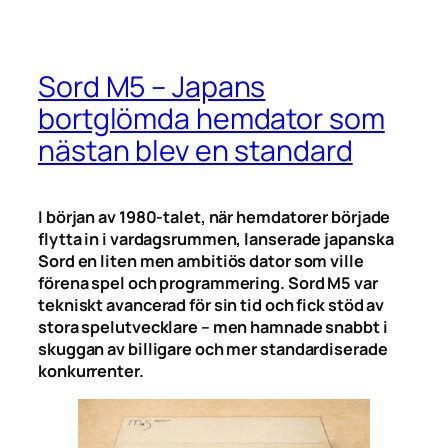
Sord M5 – Japans
bortglömda hemdator som
nästan blev en standard
I början av 1980-talet, när hemdatorer började
flytta in i vardagsrummen, lanserade japanska
Sord en liten men ambitiös dator som ville
förena spel och programmering. Sord M5 var
tekniskt avancerad för sin tid och fick stöd av
stora spelutvecklare – men hamnade snabbt i
skuggan av billigare och mer standardiserade
konkurrenter.