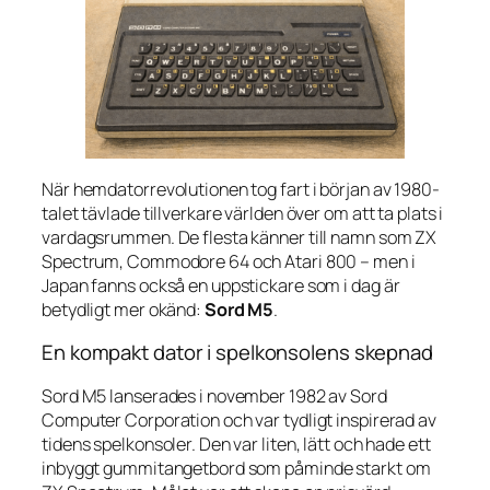
När hemdatorrevolutionen tog fart i början av 1980-
talet tävlade tillverkare världen över om att ta plats i
vardagsrummen. De flesta känner till namn som ZX
Spectrum, Commodore 64 och Atari 800 – men i
Japan fanns också en uppstickare som i dag är
betydligt mer okänd:
Sord M5
.
En kompakt dator i spelkonsolens skepnad
Sord M5 lanserades i november 1982 av Sord
Computer Corporation och var tydligt inspirerad av
tidens spelkonsoler. Den var liten, lätt och hade ett
inbyggt gummitangetbord som påminde starkt om