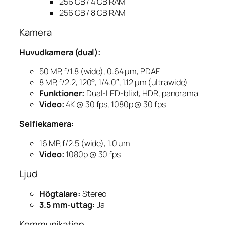
256 GB / 4 GB RAM
256 GB / 8 GB RAM
Kamera
Huvudkamera (dual):
50 MP, f/1.8 (wide), 0.64 µm, PDAF
8 MP, f/2.2, 120°, 1/4.0″, 1.12 µm (ultrawide)
Funktioner:
Dual-LED-blixt, HDR, panorama
Video:
4K @ 30 fps, 1080p @ 30 fps
Selfiekamera:
16 MP, f/2.5 (wide), 1.0 µm
Video:
1080p @ 30 fps
Ljud
Högtalare:
Stereo
3.5 mm-uttag:
Ja
Kommunikation