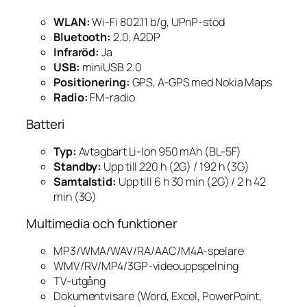
WLAN:
Wi-Fi 802.11 b/g, UPnP-stöd
Bluetooth:
2.0, A2DP
Infraröd:
Ja
USB:
miniUSB 2.0
Positionering:
GPS, A-GPS med Nokia Maps
Radio:
FM-radio
Batteri
Typ:
Avtagbart Li-Ion 950 mAh (BL-5F)
Standby:
Upp till 220 h (2G) / 192 h (3G)
Samtalstid:
Upp till 6 h 30 min (2G) / 2 h 42
min (3G)
Multimedia och funktioner
MP3/WMA/WAV/RA/AAC/M4A-spelare
WMV/RV/MP4/3GP-videouppspelning
TV-utgång
Dokumentvisare (Word, Excel, PowerPoint,