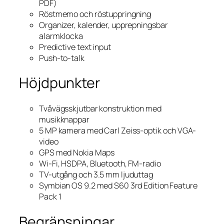
PDF)
Röstmemo och röstuppringning
Organizer, kalender, upprepningsbar
alarmklocka
Predictive text input
Push-to-talk
Höjdpunkter
Tvåvägsskjutbar konstruktion med
musikknappar
5 MP kamera med Carl Zeiss-optik och VGA-
video
GPS med Nokia Maps
Wi-Fi, HSDPA, Bluetooth, FM-radio
TV-utgång och 3.5 mm ljuduttag
Symbian OS 9.2 med S60 3rd Edition Feature
Pack 1
Begränsningar