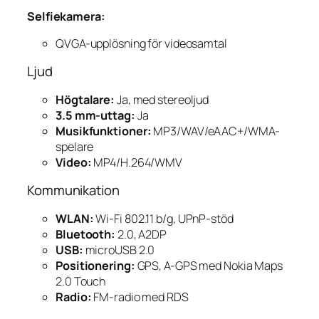
Selfiekamera:
QVGA-upplösning för videosamtal
Ljud
Högtalare:
Ja, med stereoljud
3.5 mm-uttag:
Ja
Musikfunktioner:
MP3/WAV/eAAC+/WMA-
spelare
Video:
MP4/H.264/WMV
Kommunikation
WLAN:
Wi-Fi 802.11 b/g, UPnP-stöd
Bluetooth:
2.0, A2DP
USB:
microUSB 2.0
Positionering:
GPS, A-GPS med Nokia Maps
2.0 Touch
Radio:
FM-radio med RDS