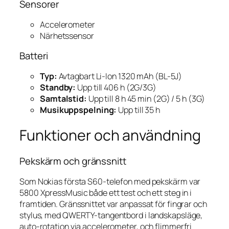
Sensorer
Accelerometer
Närhetssensor
Batteri
Typ:
Avtagbart Li-Ion 1320 mAh (BL-5J)
Standby:
Upp till 406 h (2G/3G)
Samtalstid:
Upp till 8 h 45 min (2G) / 5 h (3G)
Musikuppspelning:
Upp till 35 h
Funktioner och användning
Pekskärm och gränssnitt
Som Nokias första S60-telefon med pekskärm var
5800 XpressMusic både ett test och ett steg in i
framtiden. Gränssnittet var anpassat för fingrar och
stylus, med QWERTY-tangentbord i landskapsläge,
auto-rotation via accelerometer, och flimmerfri