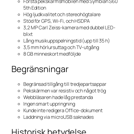
Första pekskärmsmobilen med Symbian S60
5th Edition
Hög ljudkvalitet och stereohögtalare
Stöd för GPS, Wi-Fi, och HSDPA
3,2 MP Carl Zeiss-kamera med dubbel LED-
blixt
Lång musikuppspelningstid (upp till 35 h)
3,5 mm hörlursuttag och TV-utgång
8 GB minneskort medföljde
Begränsningar
Begränsad tillgång till tredjepartsappar
Pekskärmen var resistiv och något trög
Webbläsaren hade låg prestanda
Ingen smart uppringning
Kunde inte redigera Office-dokument
Laddning via microUSB saknades
Historisk betydelse