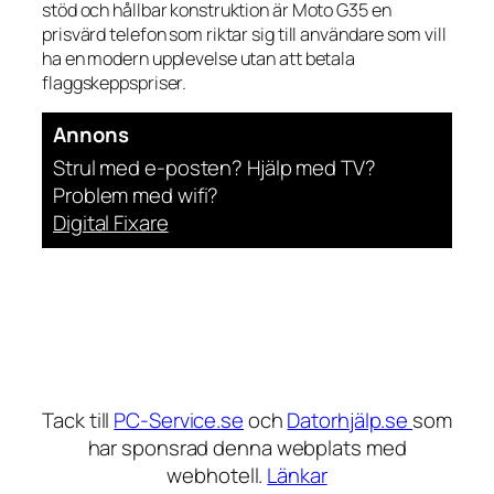
stöd och hållbar konstruktion är Moto G35 en
prisvärd telefon som riktar sig till användare som vill
ha en modern upplevelse utan att betala
flaggskepps­priser.
Annons
Strul med e-posten? Hjälp med TV?
Problem med wifi?
Digital Fixare
Tack till
PC-Service.se
och
Datorhjälp.se
som
har sponsrad denna webplats med
webhotell.
Länkar