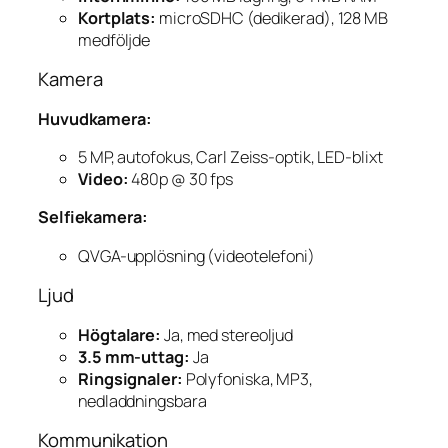
Kortplats:
microSDHC (dedikerad), 128 MB
medföljde
Kamera
Huvudkamera:
5 MP, autofokus, Carl Zeiss-optik, LED-blixt
Video:
480p @ 30 fps
Selfiekamera:
QVGA-upplösning (videotelefoni)
Ljud
Högtalare:
Ja, med stereoljud
3.5 mm-uttag:
Ja
Ringsignaler:
Polyfoniska, MP3,
nedladdningsbara
Kommunikation