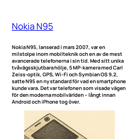
Nokia N95
Nokia N95, lanserad i mars 2007, var en
milstolpe inom mobilteknik och en av de mest
avancerade telefonerna i sin tid. Med sitt unika
tvåvägsskjutbara hölje, 5 MP-kamera med Carl
Zeiss-optik, GPS, Wi-Fi och Symbian OS 9.2,
satte N95 en ny standard för vad en smartphone
kunde vara. Det var telefonen som visade vägen
för den moderna mobilvärlden – långt innan
Android och iPhone tog över.