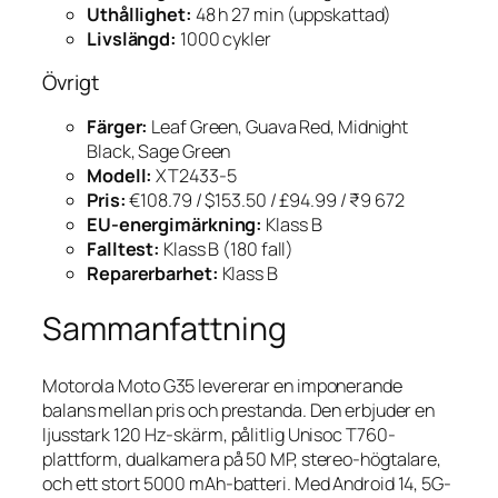
Uthållighet:
48 h 27 min (uppskattad)
Livslängd:
1000 cykler
Övrigt
Färger:
Leaf Green, Guava Red, Midnight
Black, Sage Green
Modell:
XT2433-5
Pris:
€108.79 / $153.50 / £94.99 / ₹9 672
EU-energimärkning:
Klass B
Falltest:
Klass B (180 fall)
Reparerbarhet:
Klass B
Sammanfattning
Motorola Moto G35 levererar en imponerande
balans mellan pris och prestanda. Den erbjuder en
ljusstark 120 Hz-skärm, pålitlig Unisoc T760-
plattform, dualkamera på 50 MP, stereo-högtalare,
och ett stort 5000 mAh-batteri. Med Android 14, 5G-