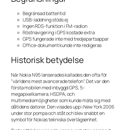
Begränsad batteritid
USB-laddning stöds ej
Ingen RDS-funktion i FM-radion
Röstnavigering i GPS kostade extra
GPS fungerade inte med tredjepartsappar
Office-dokument kunde inte redigeras
Historisk betydelse
När Nokia N95 lanserades kallades den ofta för
”världens mest avancerade telefon”. Det var den
första mobilen med inbyggd GPS, 5-
megapixelkamera, HSDPA, och
multimediamöjligheter som kunde mäta sig med
dåtidens datorer. Den visades upp i New York 2006
under stor pompa och ståt och blev snabbt en
symbol för Nokias tekniska överlägsenhet.