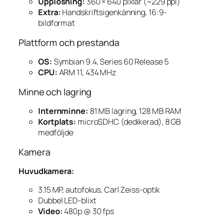
Upplösning:
360 × 640 pixlar (~229 ppi)
Extra:
Handskriftsigenkänning, 16:9-
bildformat
Plattform och prestanda
OS:
Symbian 9.4, Series 60 Release 5
CPU:
ARM 11, 434 MHz
Minne och lagring
Internminne:
81 MB lagring, 128 MB RAM
Kortplats:
microSDHC (dedikerad), 8 GB
medföljde
Kamera
Huvudkamera:
3.15 MP, autofokus, Carl Zeiss-optik
Dubbel LED-blixt
Video:
480p @ 30 fps