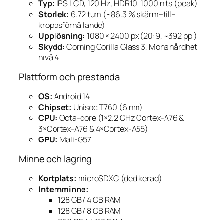
Typ:
IPS LCD, 120 Hz, HDR10, 1000 nits (peak)
Storlek:
6.72 tum (~86.3 % skärm–till–
kroppsförhållande)
Upplösning:
1080 × 2400 px (20:9, ~392 ppi)
Skydd:
Corning Gorilla Glass 3, Mohs hårdhet
nivå 4
Plattform och prestanda
OS:
Android 14
Chipset:
Unisoc T760 (6 nm)
CPU:
Octa-core (1×2.2 GHz Cortex-A76 &
3×Cortex-A76 & 4×Cortex-A55)
GPU:
Mali-G57
Minne och lagring
Kortplats:
microSDXC (dedikerad)
Internminne:
128 GB / 4 GB RAM
128 GB / 8 GB RAM