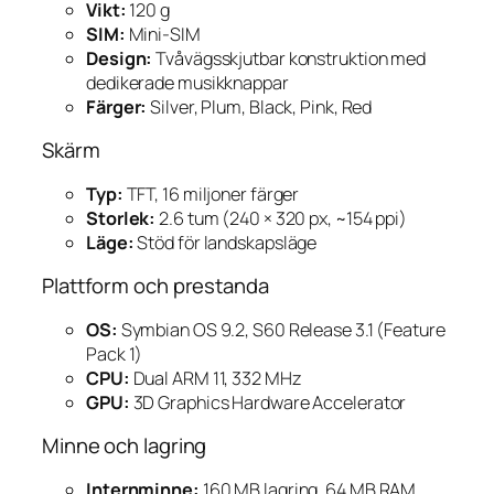
Vikt:
120 g
SIM:
Mini-SIM
Design:
Tvåvägsskjutbar konstruktion med
dedikerade musikknappar
Färger:
Silver, Plum, Black, Pink, Red
Skärm
Typ:
TFT, 16 miljoner färger
Storlek:
2.6 tum (240 × 320 px, ~154 ppi)
Läge:
Stöd för landskapsläge
Plattform och prestanda
OS:
Symbian OS 9.2, S60 Release 3.1 (Feature
Pack 1)
CPU:
Dual ARM 11, 332 MHz
GPU:
3D Graphics Hardware Accelerator
Minne och lagring
Internminne:
160 MB lagring, 64 MB RAM