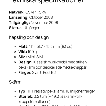
Nätverk:
GSM / HSPA
Lansering:
Oktober 2008
Tillgänglig:
November 2008
Status:
Utgången
Kapsling och design
Mått:
111 × 51.7 × 15.5 mm (83 cc)
Vikt:
109 g
SIM:
Mini-SIM
Design:
Klassisk musikmobil med stilren
pekskärm och dedikerade medieknappar
Färger:
Svart, Röd, Blå
Skärm
Typ:
TFT resistiv pekskärm, 16 miljoner färger
Storlek:
3.2 tum (~49.2 % skärm–till–
kroppsförhållande)