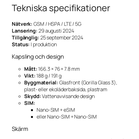
Tekniska specifikationer
Nätverk:
GSM / HSPA / LTE / 5G
Lansering:
29 augusti 2024
Tillgänglig:
25 september 2024
Status:
I produktion
Kapsling och design
Mått:
166.3 × 76 × 7.8 mm
Vikt:
188 g / 191 g
Byggmaterial:
Glasfront (Gorilla Glass 3),
plast- eller ekoläderbaksida, plast­ram
Skydd:
Vattenavvisande design
SIM:
Nano-SIM + eSIM
eller Nano-SIM + Nano-SIM
Skärm