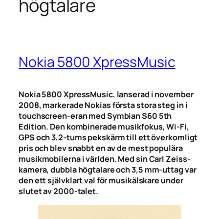
högtalare
Nokia 5800 XpressMusic
Nokia 5800 XpressMusic, lanserad i november
2008, markerade Nokias första stora steg in i
touchscreen-eran med Symbian S60 5th
Edition. Den kombinerade musikfokus, Wi-Fi,
GPS och 3,2-tums pekskärm till ett överkomligt
pris och blev snabbt en av de mest populära
musikmobilerna i världen. Med sin Carl Zeiss-
kamera, dubbla högtalare och 3,5 mm-uttag var
den ett självklart val för musikälskare under
slutet av 2000-talet.