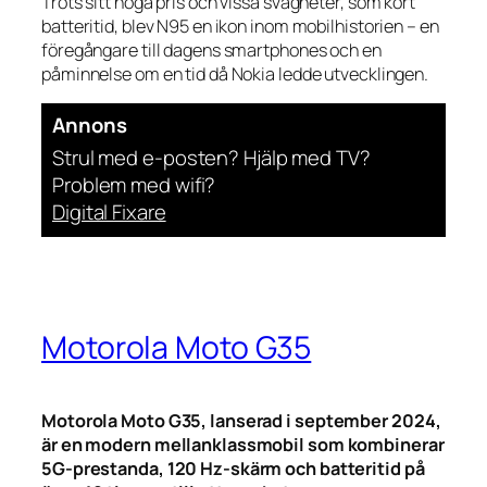
Trots sitt höga pris och vissa svagheter, som kort
batteritid, blev N95 en ikon inom mobilhistorien – en
föregångare till dagens smartphones och en
påminnelse om en tid då Nokia ledde utvecklingen.
Annons
Strul med e-posten? Hjälp med TV?
Problem med wifi?
Digital Fixare
Motorola Moto G35
Motorola Moto G35, lanserad i september 2024,
är en modern mellanklassmobil som kombinerar
5G-prestanda, 120 Hz-skärm och batteritid på