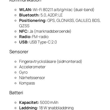
WLAN:
Wi-Fi 802.11 a/b/g/n/ac (dual-band)
Bluetooth:
5.0, A2DP, LE
Positionering:
GPS, GLONASS, GALILEO, BDS,
QZSS
NFC:
Ja (marknadsberoende)
Radio:
FM-radio
USB:
USB Type-C 2.0
Sensorer
Fingeravtrycksläsare (sidmonterad)
Accelerometer
Gyro
Närhetssensor
Kompass
Batteri
Kapacitet:
5000 mAh
Laddning:
18 W snabbladdning