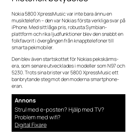
Nokia 5800 XpressMusic var inte bara ännu en
musiktelefon – den var Nokias första verkliga svar på
iPhone. Med sitt låga pris, robusta Symbian-
plattform och rika ljudfunktioner blev den snabbt en
folkfavorit i övergången från knapptelefoner till
smarta pekmobiler.
Den blev även startskottet för Nokias pekskärms-
era, som senare utvecklades i modeller som N97 och
5230. Trots sina brister var 5800 XpressMusic ett
banbrytande steg mot den moderna smartphone-
eran.
Annons
Strul med e-posten? Hjälp med TV?
Problem med wifi?
Digital Fixare