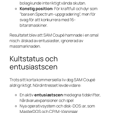
bolag kunde inte riktigt vända skutan.
Konstig position:
För kraftfull och dyr som
”bara en Spectrum-uppgradering”, men för
svag för att konkurrera med 16-
bitarsmaskiner.
Resultatet blev att SAM Coupé hamnade i en smal
nisch: älskad av entusiaster, ignorerad av
massmarknaden.
Kultstatus och
entusiastscen
Trots sitt korta kommersiella liv dog SAM Coupé
aldrig riktigt. Nördintresset levde vidare:
En aktiv
entusiastscen
med egna tidskrifter,
hårdvaru­expansioner och spel
Nya operativsystem och disk-DOS:ar, som
MasterDOS och CP/M-lösningar