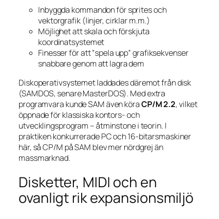
Inbyggda kommandon för sprites och
vektorgrafik (linjer, cirklar m.m.)
Möjlighet att skala och förskjuta
koordinatsystemet
Finesser för att ”spela upp” grafiksekvenser
snabbare genom att lagra dem
Diskoperativsystemet laddades däremot från disk
(SAMDOS, senare MasterDOS). Med extra
programvara kunde SAM även köra
CP/M 2.2
, vilket
öppnade för klassiska kontors- och
utvecklingsprogram – åtminstone i teorin. I
praktiken konkurrerade PC och 16-bitarsmaskiner
här, så CP/M på SAM blev mer nördgrej än
massmarknad.
Disketter, MIDI och en
ovanligt rik expansionsmiljö