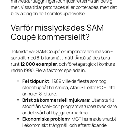
minneskartläggningen och ljudkretsarna skilde sig
mer. Vissa titlar patchades eller porterades, men det
blev aldrig en helt sömlös upplevelse.
Varför misslyckades SAM
Coupé kommersiellt?
Tekniskt var SAM Coupé en imponerande maskin –
särskilt med 8-bitarsmått mätt. Ändå såldes bara
runt
12 000 exemplar
, och företaget gick i konkurs
redan 1990. Flera faktorer spelade in:
Fel tidpunkt:
1989 ville de flesta som tog
steget uppåt ha Amiga, Atari ST eller PC – inte
ännu en 8-bitare.
Brist på kommersiell mjukvara:
Utan starkt
stöd från spel- och programvarube­sutvecklare
är det svårt att bygga en marknad.
Ekonomiska problem:
MGT hamnade snabbt
i ekonomiskt trångmål, och efterträdande