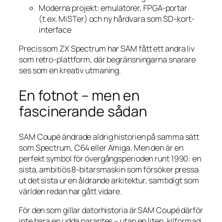
Moderna projekt: emulatorer, FPGA-portar
(t.ex. MiSTer) och ny hårdvara som SD-kort-
interface
Precis som ZX Spectrum har SAM fått ett andra liv
som retro-plattform, där begränsningarna snarare
ses som en kreativ utmaning.
En fotnot – men en
fascinerande sådan
SAM Coupé ändrade aldrig historien på samma sätt
som Spectrum, C64 eller Amiga. Men den är en
perfekt symbol för övergångsperioden runt 1990: en
sista, ambitiös 8-bitarsmaskin som försöker pressa
ut det sista ur en åldrande arkitektur, samtidigt som
världen redan har gått vidare.
För den som gillar datorhistoria är SAM Coupé därför
inte bara en udda parantes – utan en liten, kilformad