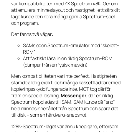
var kompatibiliteten med ZX Spectrum 48K. Genom
att emulera minneslayout och hastighet i ett särskilt
läge kunde den köra många gamla Spectrum-spel
och program.
Det fanns två vägar:
SAMs egen Spectrum-emulator med ”skelett-
ROM”
Att faktiskt läsa in en riktig Spectrum-ROM
(dumpar från en fysisk maskin)
Men kompatibiliteten var inte perfekt. Hastigheten
stämde aldrig exakt, och många kassettladdare med
kopieringsskydd fungerade inte. MGT tog därför
fram en speciallösning,
Messenger
, där en riktig
Spectrum kopplades till SAM. SAM kunde då ”sno”
hela minnesinnehållet från Spectrum och spara det
till disk – som en hårdvaru-snapshot.
128K-Spectrum-läget var ännu knepigare, eftersom