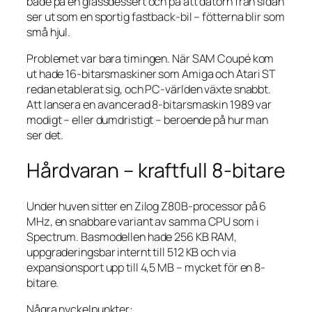
både på en glassdessert och på att datorn från sidan
ser ut som en sportig fastback-bil – fötterna blir som
små hjul.
Problemet var bara timingen. När SAM Coupé kom
ut hade 16-bitarsmaskiner som Amiga och Atari ST
redan etablerat sig, och PC-världen växte snabbt.
Att lansera en avancerad 8-bitarsmaskin 1989 var
modigt – eller dumdristigt – beroende på hur man
ser det.
Hårdvaran – kraftfull 8-bitare
Under huven sitter en Zilog Z80B-processor på 6
MHz, en snabbare variant av samma CPU som i
Spectrum. Basmodellen hade 256 KB RAM,
uppgraderingsbar internt till 512 KB och via
expansionsport upp till 4,5 MB – mycket för en 8-
bitare.
Några nyckelpunkter: