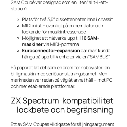
SAM Coupé var designad som en liten ”allt-i-ett-
station”:
Plats för två 3,5″ diskettenheter inne i chassit
MIDI in/ut – ovanligt på en hem­dator och
lockande för musikintresserade
Möjlighet att nätverka upp till
16 SAM-
maskiner
via MIDI-portarna
Euroconnector-expansion
där man kunde
hänga på upp till 4 enheter via en ”SAMBUS”
På pappret lät det som en dröm för hobbyister: en
billig maskin med seriös anslutningsbarhet. Men
marknaden var redan på väg åt annat håll – mot PC
och mer etablerade plattformar.
ZX Spectrum-kompatibilitet
– lockbete och begränsning
Ett av SAM Coupés viktigaste försäljningsargument