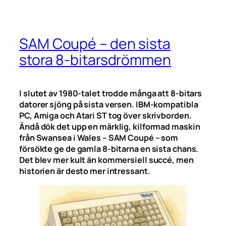
SAM Coupé – den sista
stora 8-bitarsdrömmen
I slutet av 1980-talet trodde många att 8-bitars
datorer sjöng på sista versen. IBM-kompatibla
PC, Amiga och Atari ST tog över skrivborden.
Ändå dök det upp en märklig, kilformad maskin
från Swansea i Wales – SAM Coupé – som
försökte ge de gamla 8-bitarna en sista chans.
Det blev mer kult än kommersiell succé, men
historien är desto mer intressant.