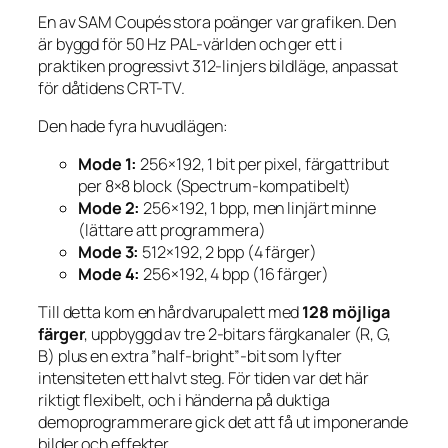
En av SAM Coupés stora poänger var grafiken. Den
är byggd för 50 Hz PAL-världen och ger ett i
praktiken progressivt 312-linjers bildläge, anpassat
för dåtidens CRT-TV.
Den hade fyra huvudlägen:
Mode 1:
256×192, 1 bit per pixel, färgattribut
per 8×8 block (Spectrum-kompatibelt)
Mode 2:
256×192, 1 bpp, men linjärt minne
(lättare att programmera)
Mode 3:
512×192, 2 bpp (4 färger)
Mode 4:
256×192, 4 bpp (16 färger)
Till detta kom en hårdvarupalett med
128 möjliga
färger
, uppbyggd av tre 2-bitars färgkanaler (R, G,
B) plus en extra ”half-bright”-bit som lyfter
intensiteten ett halvt steg. För tiden var det här
riktigt flexibelt, och i händerna på duktiga
demoprogrammerare gick det att få ut imponerande
bilder och effekter.