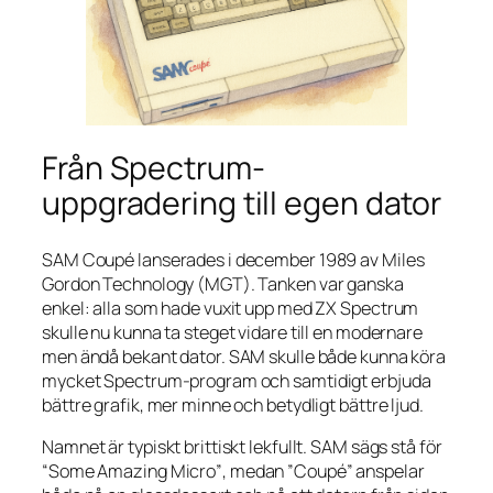
Från Spectrum-
uppgradering till egen dator
SAM Coupé lanserades i december 1989 av Miles
Gordon Technology (MGT). Tanken var ganska
enkel: alla som hade vuxit upp med ZX Spectrum
skulle nu kunna ta steget vidare till en modernare
men ändå bekant dator. SAM skulle både kunna köra
mycket Spectrum-program och samtidigt erbjuda
bättre grafik, mer minne och betydligt bättre ljud.
Namnet är typiskt brittiskt lekfullt. SAM sägs stå för
“Some Amazing Micro”
, medan ”Coupé” anspelar