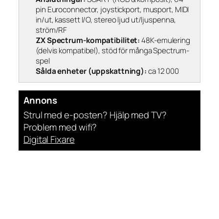
pin Euroconnector, joystickport, musport, MIDI
in/ut, kassett I/O, stereo ljud ut/ljuspenna,
ström/RF
ZX Spectrum-kompatibilitet:
48K-emulering
(delvis kompatibel), stöd för många Spectrum-
spel
Sålda enheter (uppskattning):
ca 12 000
Annons
Strul med e-posten? Hjälp med TV?
Problem med wifi?
Digital Fixare