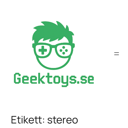
Hoppa
till
innehåll
Etikett:
stereo