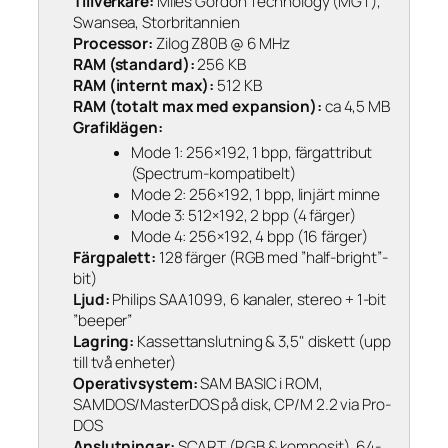
Tillverkare:
Miles Gordon Technology (MGT),
Swansea, Storbritannien
Processor:
Zilog Z80B @ 6 MHz
RAM (standard):
256 KB
RAM (internt max):
512 KB
RAM (totalt max med expansion):
ca 4,5 MB
Grafiklägen:
Mode 1: 256×192, 1 bpp, färgattribut
(Spectrum-kompatibelt)
Mode 2: 256×192, 1 bpp, linjärt minne
Mode 3: 512×192, 2 bpp (4 färger)
Mode 4: 256×192, 4 bpp (16 färger)
Färgpalett:
128 färger (RGB med ”half-bright”-
bit)
Ljud:
Philips SAA1099, 6 kanaler, stereo + 1-bit
”beeper”
Lagring:
Kassettanslutning & 3,5" diskett (upp
till två enheter)
Operativsystem:
SAM BASIC i ROM,
SAMDOS/MasterDOS på disk, CP/M 2.2 via Pro-
DOS
Anslutningar:
SCART (RGB & komposit), 64-