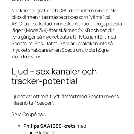
Nackdelen: grafik och CPU delar internminnet. När
bildskärmen ritas måste processorn ”vänta” på
ASIC:en – så kallad minneskontention. I högupplösta
lägen (Mode 3/4) äter skärmen 24 KB och det blir
fyra gånger så mycket data att flytta jämfört med
Spectrum. Resultatet: SAM är i praktiken inte så
mycket snabbare än en Spectrum, trots högre
klockfrekvens.
Ljud – sex kanaler och
tracker-potential
Ljudet var ett rejält lyft jämfört med Spectrum-ens
lilla enbits-”beeper”.
SAM Coupé har:
Philips SAA1099-krets
med
6 kanaler