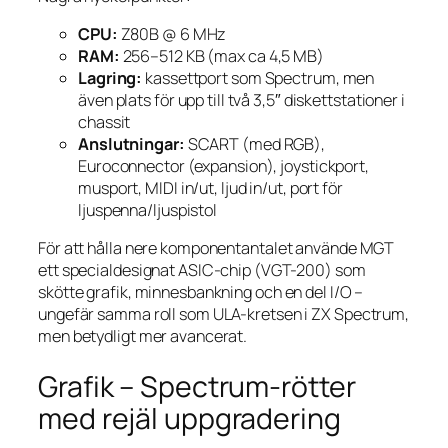
CPU:
Z80B @ 6 MHz
RAM:
256–512 KB (max ca 4,5 MB)
Lagring:
kassettport som Spectrum, men
även plats för upp till två 3,5″ diskettstationer i
chassit
Anslutningar:
SCART (med RGB),
Euroconnector (expansion), joystickport,
musport, MIDI in/ut, ljud in/ut, port för
ljuspenna/ljuspistol
För att hålla nere komponentantalet använde MGT
ett specialdesignat ASIC-chip (VGT-200) som
skötte grafik, minnesbankning och en del I/O –
ungefär samma roll som ULA-kretsen i ZX Spectrum,
men betydligt mer avancerat.
Grafik – Spectrum-rötter
med rejäl uppgradering