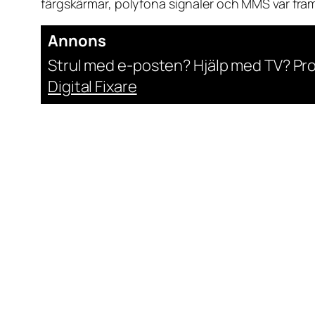
färgskärmar, polyfona signaler och MMS var fram
Annons
Strul med e-posten? Hjälp med TV? Pr
Digital Fixare