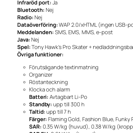
Infraröd port:
Ja
Bluetooth:
Nej
Radio:
Nej
Dataöverföring:
WAP 2.0/xHTML (ingen USB-po
Meddelanden:
SMS, EMS, MMS, e-post
Java:
Nej
Spel:
Tony Hawk’s Pro Skater + nedladdningsbara
Övriga funktioner:
Förutsägande textinmatning
Organizer
Röstanteckning
Klocka och alarm
Batteri:
Avtagbart Li-Po
Standby:
upp till 300 h
Taltid:
upp till 7 h
Färger:
Flaming Gold, Fashion Blue, Funky 
SAR:
0.35 W/kg (huvud), 0.38 W/kg (kropp