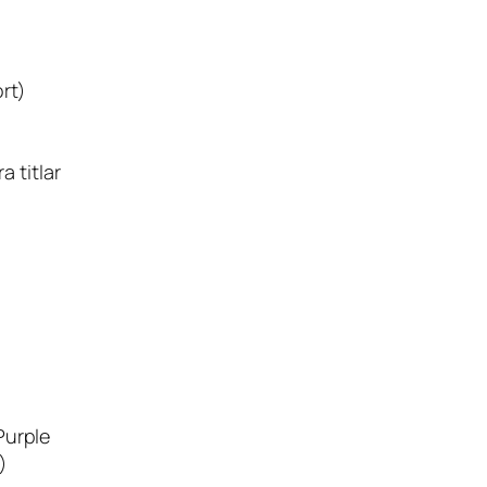
rt)
 titlar
Purple
)