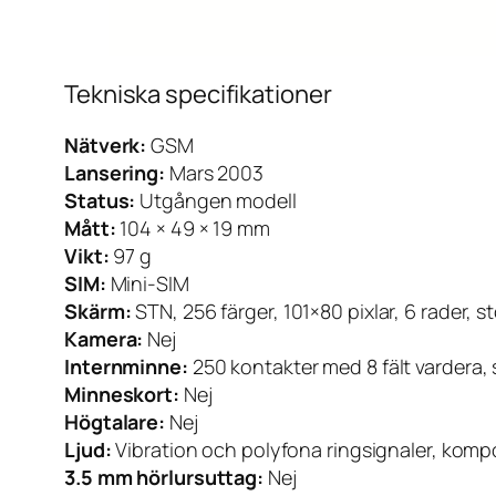
Tekniska specifikationer
Nätverk:
GSM
Lansering:
Mars 2003
Status:
Utgången modell
Mått:
104 × 49 × 19 mm
Vikt:
97 g
SIM:
Mini-SIM
Skärm:
STN, 256 färger, 101×80 pixlar, 6 rader, 
Kamera:
Nej
Internminne:
250 kontakter med 8 fält vardera
Minneskort:
Nej
Högtalare:
Nej
Ljud:
Vibration och polyfona ringsignaler, kompos
3.5 mm hörlursuttag:
Nej