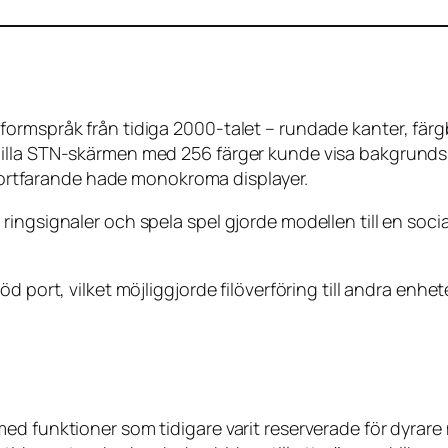
formspråk från tidiga 2000-talet – rundade kanter, fär
illa STN-skärmen med 256 färger kunde visa bakgrundsb
r fortfarande hade monokroma displayer.
ringsignaler och spela spel gjorde modellen till en soc
d port, vilket möjliggjorde filöverföring till andra enh
d funktioner som tidigare varit reserverade för dyrare 