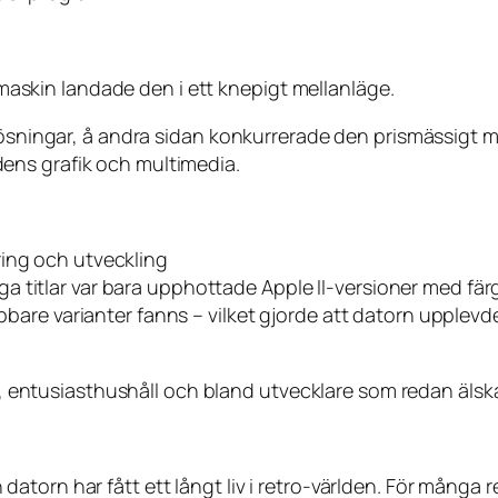
l maskin landade den i ett knepigt mellanläge.
-lösningar, å andra sidan konkurrerade den prismässigt 
ens grafik och multimedia.
ring och utveckling
a titlar var bara upphottade Apple II-versioner med fä
nabbare varianter fanns – vilket gjorde att datorn uppl
or, entusiasthushåll och bland utvecklare som redan älska
atorn har fått ett långt liv i retro-världen. För många