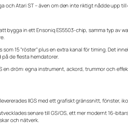
ga och Atari ST – även om den inte riktigt nådde upp til
lde att bygga in ett Ensoniq ES5503-chip, samma typ av 
e.
som 15 ”röster” plus en extra kanal för timing. Det inne
 på de flesta hemdatorer.
 en dröm: egna instrument, ackord, trummor och effekte
a levererades IIGS med ett grafiskt gränssnitt, fönster, i
vecklades senare till GS/OS, ett mer modernt 16-bitars
skar och nätverk.