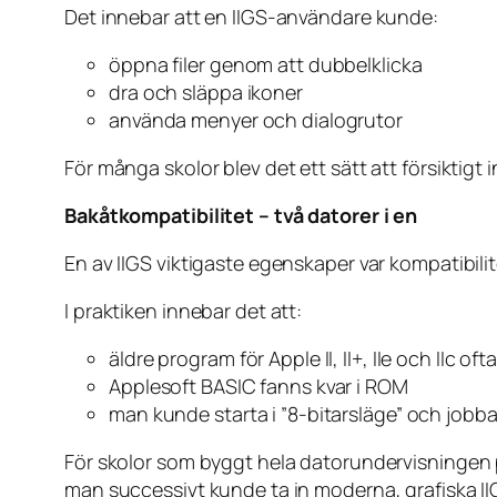
Det innebar att en IIGS-användare kunde:
öppna filer genom att dubbelklicka
dra och släppa ikoner
använda menyer och dialogrutor
För många skolor blev det ett sätt att försiktigt
Bakåtkompatibilitet – två datorer i en
En av IIGS viktigaste egenskaper var kompatibili
I praktiken innebar det att:
äldre program för Apple II, II+, IIe och IIc of
Applesoft BASIC fanns kvar i ROM
man kunde starta i ”8-bitarsläge” och jobba 
För skolor som byggt hela datorundervisningen p
man successivt kunde ta in moderna, grafiska I