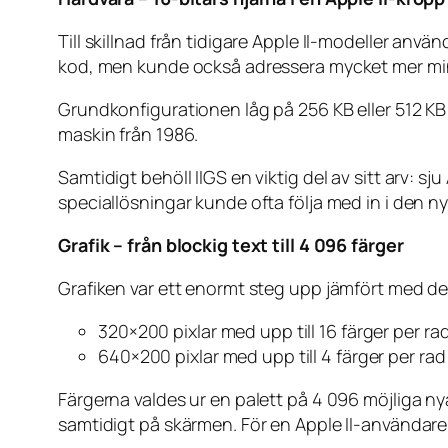
Till skillnad från tidigare Apple II-modeller an
kod, men kunde också adressera mycket mer mi
Grundkonfigurationen låg på 256 KB eller 512 KB
maskin från 1986.
Samtidigt behöll IIGS en viktig del av sitt arv: sj
speciallösningar kunde ofta följa med in i den ny
Grafik – från blockig text till 4 096 färger
Grafiken var ett enormt steg upp jämfört med de 
320×200 pixlar med upp till 16 färger per ra
640×200 pixlar med upp till 4 färger per rad
Färgerna valdes ur en palett på 4 096 möjliga nyan
samtidigt på skärmen. För en Apple II-användare 