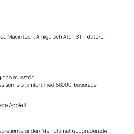
med Macintosh, Amiga och Atari ST – datorer
rg och musstöd
evdes som slö jämfört med 68000-baserade
de Apple II.
 representerar den ”den ultimat uppgraderade