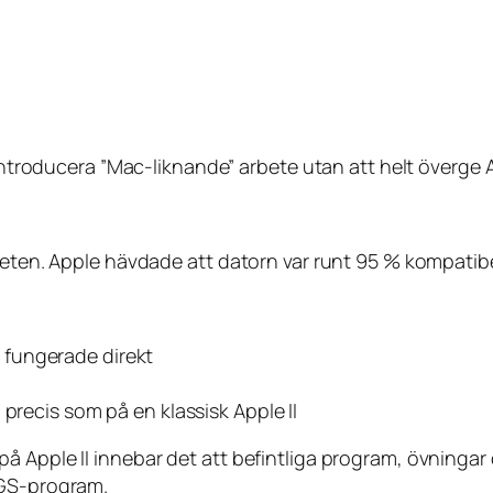
 introducera ”Mac-liknande” arbete utan att helt överge 
teten. Apple hävdade att datorn var runt 95 % kompatibe
ta fungerade direkt
precis som på en klassisk Apple II
å Apple II innebar det att befintliga program, övningar
IGS-program.