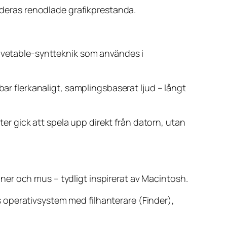
l deras renodlade grafikprestanda.
wavetable-syntteknik som användes i
bar flerkanaligt, samplingsbaserat ljud – långt
r gick att spela upp direkt från datorn, utan
koner och mus – tydligt inspirerat av Macintosh.
 operativsystem med filhanterare (Finder),