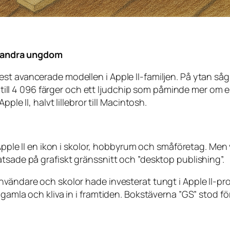
en andra ungdom
st avancerade modellen i Apple II-familjen. På ytan såg 
pp till 4 096 färger och ett ljudchip som påminde mer om 
ple II, halvt lillebror till Macintosh.
 Apple II en ikon i skolor, hobbyrum och småföretag. Men
tsade på grafiskt gränssnitt och ”desktop publishing”.
nvändare och skolor hade investerat tungt i Apple II-p
 gamla och kliva in i framtiden. Bokstäverna ”GS” stod 