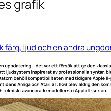
es grafik
ick färg, ljud och en andra ungd
n uppdatering – det var ett försök att ge den klassis
h ett ljudsystem inspirerat av professionella syntar, 
torn behöll kompatibiliteten med tidigare Apple II
amtidens Amiga och Atari ST. IIGS blev aldrig den ko
 tekniskt avancerade modellerna i Apple II-serien.