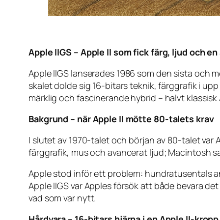
Apple IIGS – Apple II som fick färg, ljud och 
Apple IIGS lanserades 1986 som den sista och me
skalet dolde sig 16-bitars teknik, färggrafik i u
märklig och fascinerande hybrid – halvt klassisk Ap
Bakgrund – när Apple II mötte 80-talets krav
I slutet av 1970-talet och början av 80-talet var
färggrafik, mus och avancerat ljud; Macintosh sa
Apple stod inför ett problem: hundratusentals a
Apple IIGS var Apples försök att både bevara det
vad som var nytt.
Hårdvara – 16-bitars hjärna i en Apple II-kropp