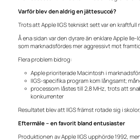
Varför blev den aldrig en jättesuccé?
Trots att Apple IIGS tekniskt sett var en kraftful
Å ena sidan var den dyrare än enklare Apple IIe
som marknadsfördes mer aggressivt mot framtid
Flera problem bidrog:
Apple prioriterade Macintosh i marknadsfö
IIGS-specifika program kom långsamt; mång
processorn låstes till 2,8 MHz, trots att s
konkurrenter
Resultatet blev att IIGS främst rotade sig i skol
Eftermäle – en favorit bland entusiaster
Produktionen av Apple IIGS upphörde 1992, men d