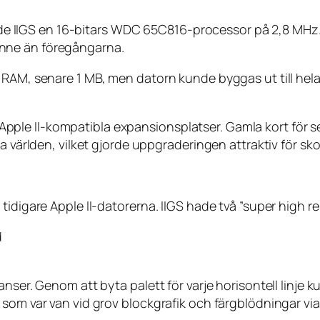
vände IIGS en 16-bitars WDC 65C816-processor på 2,8 MHz.
nne än föregångarna.
 RAM, senare 1 MB, men datorn kunde byggas ut till hela
u Apple II-kompatibla expansionsplatser. Gamla kort för se
a världen, vilket gjorde uppgraderingen attraktiv för sko
tidigare Apple II-datorerna. IIGS hade två ”super high r
d
ser. Genom att byta palett för varje horisontell linje ku
som var van vid grov blockgrafik och färgblödningar via