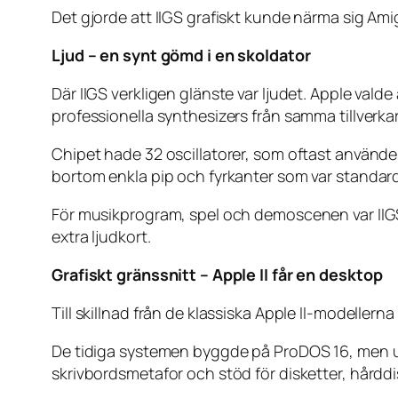
Det gjorde att IIGS grafiskt kunde närma sig Ami
Ljud – en synt gömd i en skoldator
Där IIGS verkligen glänste var ljudet. Apple va
professionella synthesizers från samma tillverkar
Chipet hade 32 oscillatorer, som oftast användes 
bortom enkla pip och fyrkanter som var standard
För musikprogram, spel och demoscenen var IIGS
extra ljudkort.
Grafiskt gränssnitt – Apple II får en desktop
Till skillnad från de klassiska Apple II-modellern
De tidiga systemen byggde på ProDOS 16, men ut
skrivbordsmetafor och stöd för disketter, hårddi