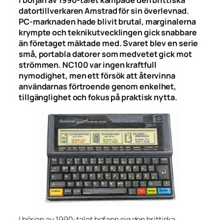
datortillverkaren Amstrad för sin överlevnad.
PC-marknaden hade blivit brutal, marginalerna
krympte och teknikutvecklingen gick snabbare
än företaget mäktade med. Svaret blev en serie
små, portabla datorer som medvetet gick mot
strömmen. NC100 var ingen kraftfull
nymodighet, men ett försök att återvinna
användarnas förtroende genom enkelhet,
tillgänglighet och fokus på praktisk nytta.
I början av 1990-talet befann sig den brittiska