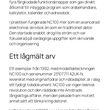
fyra färgkodade funktionsknappar som gav direkt
åtkomst till inbyggda program som ordbehandlare,
kalkylator, kalender och adressbok.
I praktiken fungerade NC100 mer som en avancerad
elektronisk skrivbok än som en traditionell dator.
Den startade snabbt, drog lite ström och var
fokuserad på vardagliga uppgifter som skrivande
och organisering.
Ett lågmält arv
Ett exemplar från 1992, med modellbeteckningen
NC100 och serienummer 23107711 A2UK-N,
levererat med originalfodral och nätadapter, är i dag
ett tydligt tidsdokument. NC100 var ingen teknisk
revolution och den räddade inte Amstrads
långsiktiga affärer, men den pekade fram mot ett
annat sätt att tänka kring datorer.