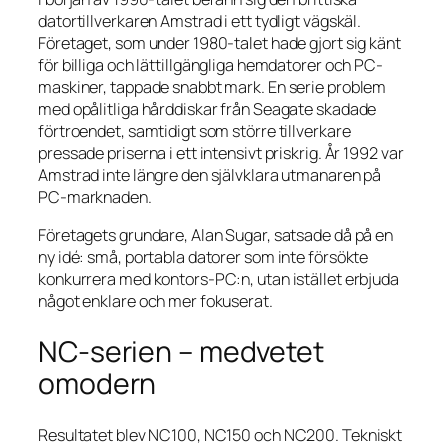
datortillverkaren Amstrad i ett tydligt vägskäl.
Företaget, som under 1980-talet hade gjort sig känt
för billiga och lättillgängliga hemdatorer och PC-
maskiner, tappade snabbt mark. En serie problem
med opålitliga hårddiskar från Seagate skadade
förtroendet, samtidigt som större tillverkare
pressade priserna i ett intensivt priskrig. År 1992 var
Amstrad inte längre den självklara utmanaren på
PC-marknaden.
Företagets grundare, Alan Sugar, satsade då på en
ny idé: små, portabla datorer som inte försökte
konkurrera med kontors-PC:n, utan istället erbjuda
något enklare och mer fokuserat.
NC-serien – medvetet
omodern
Resultatet blev NC100, NC150 och NC200. Tekniskt