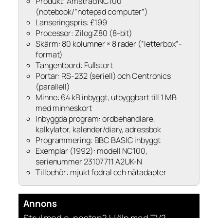
Produkt: Amstrad NC100
(notebook/”notepad computer”)
Lanseringspris: £199
Processor: Zilog Z80 (8-bit)
Skärm: 80 kolumner × 8 rader (”letterbox”-
format)
Tangentbord: Fullstort
Portar: RS-232 (seriell) och Centronics
(parallell)
Minne: 64 kB inbyggt, utbyggbart till 1 MB
med minneskort
Inbyggda program: ordbehandlare,
kalkylator, kalender/diary, adressbok
Programmering: BBC BASIC inbyggt
Exemplar (1992): modell NC100,
serienummer 23107711 A2UK-N
Tillbehör: mjukt fodral och nätadapter
Annons