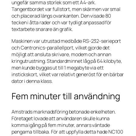
ungefär samma storlek som ett A4-ark.
Tangentbordet var fullstort, men skärmen var smal
och placerad längs ovankanten. Den visade 80
tecken i åtta rader och var tydligt anpassad för
textarbete snarare än grafik.
Maskinen var utrustad med både RS-232-serieport
och Centronics-parallellport, vilket gjorde det
möjligt att ansluta skrivare, modem och annan
kringutrustning. Standardminnet låg på 64 kilobyte,
men kunde byggas ut till 1 megabyte via ett
instickskort, vilket var relativt generöst för en bärbar
dator i denna klass.
Fem minuter till användning
Amstrads marknadsföring betonade enkelheten.
Företaget lovade att användaren skulle kunna
komma igång på fem minuter, annars väntade
pengarna tillbaka. För att uppfylla detta hade NC100