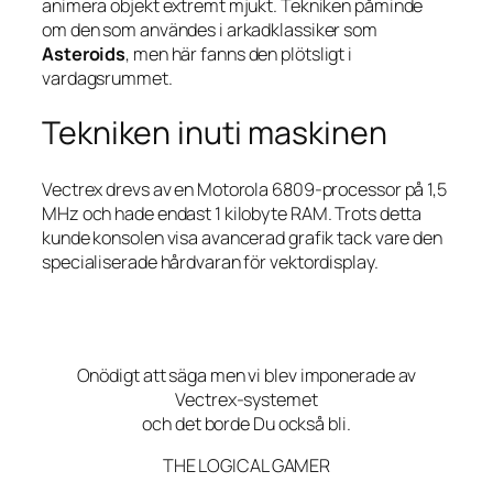
animera objekt extremt mjukt. Tekniken påminde
om den som användes i arkadklassiker som
Asteroids
, men här fanns den plötsligt i
vardagsrummet.
Tekniken inuti maskinen
Vectrex drevs av en Motorola 6809-processor på 1,5
MHz och hade endast 1 kilobyte RAM. Trots detta
kunde konsolen visa avancerad grafik tack vare den
specialiserade hårdvaran för vektordisplay.
Onödigt att säga men vi blev imponerade av
Vectrex-systemet
och det borde Du också bli.
THE LOGICAL GAMER