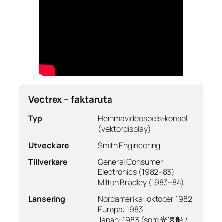
Vectrex – faktaruta
Typ
Hemmavideospels-konsol
(vektordisplay)
Utvecklare
Smith Engineering
Tillverkare
General Consumer
Electronics (1982–83)
Milton Bradley (1983–84)
Lansering
Nordamerika: oktober 1982
Europa: 1983
Japan: 1983 (som 光速船 /