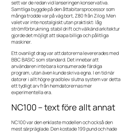
sett var de redan vid lanseringen konservativa.
Samtliga byggde på den åttabitarsprocessor som
många trodde var på väg bort, Z80 från Zilog. Men
valet var inte nostalgiskt utan praktiskt: låg
strömförbrukning, stabil drift och välkänd arkitektur
gjorde det möjligt att skapa billiga och pålitliga
maskiner.
Ett ovanligt drag var att datorerna levererades med
BBC BASIC som standard. Det innebar att
användaren inte bara konsumerade färdiga
program, utan även kunde skriva egna. I en tid när
datorer i allt högre grad blev slutna system var detta
ett tydligt arv från hemdatorernas mer
experimentella era.
NC100 – text före allt annat
NC100 var den enklaste modellen och också den
mest särpräglade. Den kostade 199 pund och hade