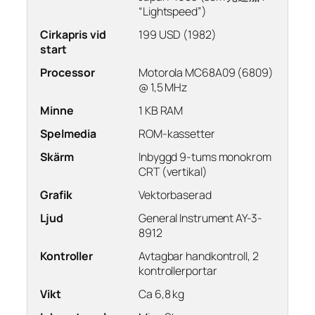
“Lightspeed”)
Cirkapris vid
199 USD (1982)
start
Processor
Motorola MC68A09 (6809)
@ 1,5 MHz
Minne
1 KB RAM
Spelmedia
ROM-kassetter
Skärm
Inbyggd 9-tums monokrom
CRT (vertikal)
Grafik
Vektorbaserad
Ljud
General Instrument AY-3-
8912
Kontroller
Avtagbar handkontroll, 2
kontrollerportar
Vikt
Ca 6,8 kg