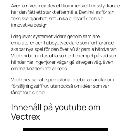
Även om Vectrex blev ett kommersiellt misslyckande
har den fått ett starkt eftermäle. Den hyllas för sin
tekniska djärvhet, sitt unika bildspråk och sin
innovativa design.
I dag lever systemet vidare genom samlare,
emulatorer och hobbyutvecklare som fortfarande
skapar nya spel för den över 40 år gamla hårdvaran.
Vectrex betraktas ofta som ett exempel på vad som
händer när ingenjörer vågar gå sin egen väg, även
om marknaden inte är redo.
Vectrex visar att spelhistoria inte bara handlar om
försäljningssiffror, utan också om idéer som var
långt före sin tid.
Innehåll på youtube om
Vectrex