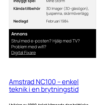
Inbyggt spel
Mine Storm
Kända tillbehör
3D Imager (3D-glasögon),
ljuspenna, skärmöverlägg
Nedlagd
Februari 1984
Annons
Strul med e-posten? Hjälp med TV?
Problem med wifi?
Digital Fixare
Amstrad NC100 – enkel
teknik i en brytningstid
I början av 1990-talet kämpade den brittiska