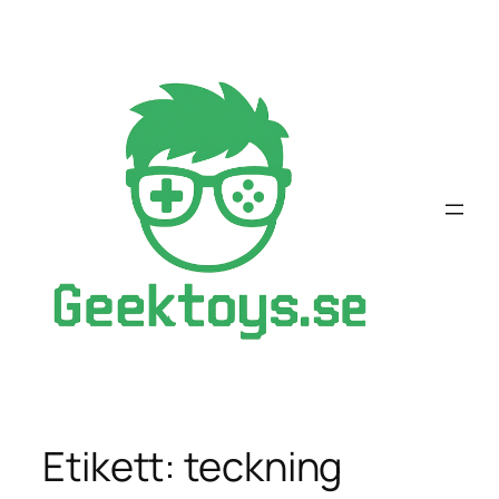
Hoppa
till
innehåll
Etikett:
teckning