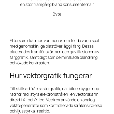
en stor framgång bland konsumenterna.”
Byte
Eftersom skärmen var monokrom följde varje spel
med genomskinliga plastöverlägg i färg. Dessa
placerades framför skärmen och gav illusionen av
färggrafik, samtidigt som de minskade bländning
och ökade kontrasten.
Hur vektorgrafik fungerar
Till skillnad från rastergrafik, där bilden byggs upp
rad för rad, styrs elektronstrålen i en vektorskärm
direkt i X- och Y-led. Vectrex använde en analog
vektorgenerator som kontrollerade strålens rörelse
och ljusstyrka i realtid.