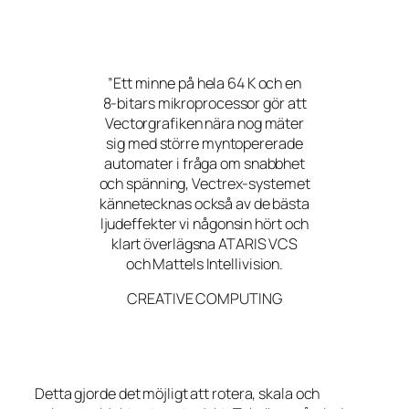
”Ett minne på hela 64 K och en
8-bitars mikroprocessor gör att
Vectorgrafiken nära nog mäter
sig med större myntopererade
automater i fråga om snabbhet
och spänning, Vectrex-systemet
kännetecknas också av de bästa
ljudeffekter vi någonsin hört och
klart överlägsna ATARIS VCS
och Mattels Intellivision.
CREATIVE COMPUTING
Detta gjorde det möjligt att rotera, skala och