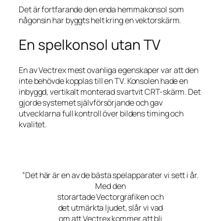
Det är fortfarande den enda hemmakonsol som
någonsin har byggts helt kring en vektorskärm.
En spelkonsol utan TV
En av Vectrex mest ovanliga egenskaper var att den
inte behövde kopplas till en TV. Konsolen hade en
inbyggd, vertikalt monterad svartvit CRT-skärm. Det
gjorde systemet självförsörjande och gav
utvecklarna full kontroll över bildens timing och
kvalitet.
”Det här är en av de bästa spelapparater vi sett i år.
Med den
storartade Vectorgrafiken och
det utmärkta ljudet, slår vi vad
om att Vectrex kommer att bli