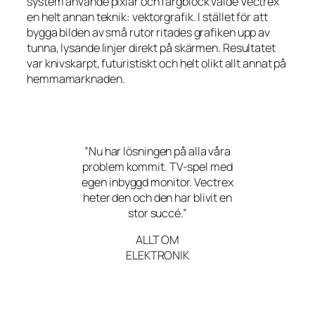
system använde pixlar och färgblock valde Vectrex
en helt annan teknik: vektorgrafik. I stället för att
bygga bilden av små rutor ritades grafiken upp av
tunna, lysande linjer direkt på skärmen. Resultatet
var knivskarpt, futuristiskt och helt olikt allt annat på
hemmamarknaden.
”Nu har lösningen på alla våra
problem kommit. TV-spel med
egen inbyggd monitor. Vectrex
heter den och den har blivit en
stor succé.”
ALLT OM
ELEKTRONIK