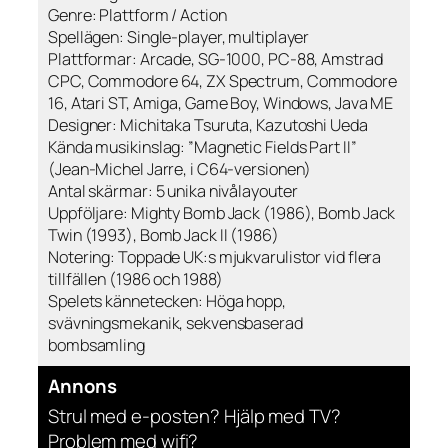
Genre: Plattform / Action
Spellägen: Single-player, multiplayer
Plattformar: Arcade, SG-1000, PC-88, Amstrad
CPC, Commodore 64, ZX Spectrum, Commodore
16, Atari ST, Amiga, Game Boy, Windows, Java ME
Designer: Michitaka Tsuruta, Kazutoshi Ueda
Kända musikinslag: ”Magnetic Fields Part II”
(Jean-Michel Jarre, i C64-versionen)
Antal skärmar: 5 unika nivålayouter
Uppföljare: Mighty Bomb Jack (1986), Bomb Jack
Twin (1993), Bomb Jack II (1986)
Notering: Toppade UK:s mjukvarulistor vid flera
tillfällen (1986 och 1988)
Spelets kännetecken: Höga hopp,
svävningsmekanik, sekvensbaserad
bombsamling
Annons
Strul med e-posten? Hjälp med TV?
Problem med wifi?