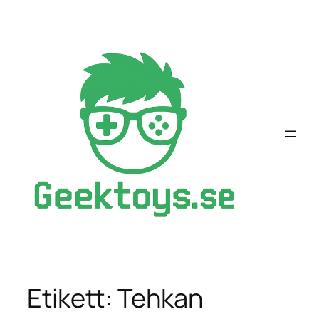
Hoppa
till
innehåll
Etikett:
Tehkan