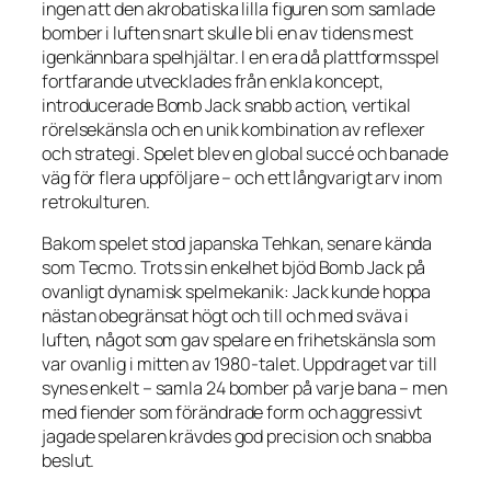
ingen att den akrobatiska lilla figuren som samlade
bomber i luften snart skulle bli en av tidens mest
igenkännbara spelhjältar. I en era då plattformsspel
fortfarande utvecklades från enkla koncept,
introducerade
Bomb Jack
snabb action, vertikal
rörelsekänsla och en unik kombination av reflexer
och strategi. Spelet blev en global succé och banade
väg för flera uppföljare – och ett långvarigt arv inom
retrokulturen.
Bakom spelet stod japanska Tehkan, senare kända
som Tecmo. Trots sin enkelhet bjöd
Bomb Jack
på
ovanligt dynamisk spelmekanik: Jack kunde hoppa
nästan obegränsat högt och till och med sväva i
luften, något som gav spelare en frihetskänsla som
var ovanlig i mitten av 1980-talet. Uppdraget var till
synes enkelt – samla 24 bomber på varje bana – men
med fiender som förändrade form och aggressivt
jagade spelaren krävdes god precision och snabba
beslut.