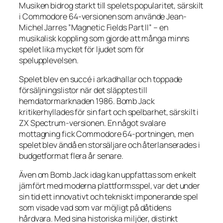
Musiken bidrog starkt till spelets popularitet, särskilt
i Commodore 64-versionen som använde Jean-
Michel Jarres ”Magnetic Fields Part II” – en
musikalisk koppling som gjorde att många minns
spelet lika mycket för ljudet som för
spelupplevelsen.
Spelet blev en succé i arkadhallar och toppade
försäljningslistor när det släpptes till
hemdatormarknaden 1986.
Bomb Jack
kritikerhyllades för sin fart och spelbarhet, särskilt i
ZX Spectrum-versionen. En något svalare
mottagning fick Commodore 64-portningen, men
spelet blev ändå en storsäljare och återlanserades i
budgetformat flera år senare.
Även om
Bomb Jack
idag kan uppfattas som enkelt
jämfört med moderna plattformsspel, var det under
sin tid ett innovativt och tekniskt imponerande spel
som visade vad som var möjligt på dåtidens
hårdvara. Med sina historiska miljöer, distinkt