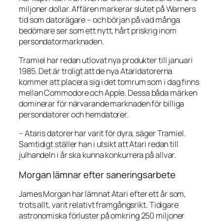
miljoner dollar. Affären markerar slutet på Warners
tid som datorägare – och början på vad många
bedömare ser som ett nytt, hårt priskrig inom
persondatormarknaden.
Tramiel har redan utlovat nya produkter till januari
1985. Det är troligt att de nya Ataridatorerna
kommer att placera sig i det tomrum som i dag finns
mellan Commodore och Apple. Dessa båda märken
dominerar för närvarande marknaden för billiga
persondatorer och hemdatorer.
– Ataris datorer har varit för dyra, säger Tramiel.
Samtidigt ställer han i utsikt att Atari redan till
julhandeln i år ska kunna konkurrera på allvar.
Morgan lämnar efter saneringsarbete
James Morgan har lämnat Atari efter ett år som,
trots allt, varit relativt framgångsrikt. Tidigare
astronomiska förluster på omkring 250 miljoner