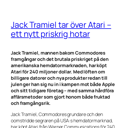
Jack Tramiel tar över Atari –
ett nytt priskrig hotar
Jack Tramiel, mannen bakom Commodores
framgångar och det brutala priskriget på den
amerikanska hemdatormarknaden, har köpt
Atari för 240 miljoner dollar. Med löften om
billigare datorer och nya produkter redan till
julen ger han sig nu in i kampen mot både Apple
och sitt tidigare företag – med samma hårdföra
affärsmetoder som gjort honom både fruktad
och framgångsrik.
Jack Tramiel, Commodores grundare och den
oomstridde segraren på USA:s hemdatormarknad,
har köpt Atari från Warner Communications för 240