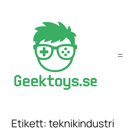
Hoppa
till
innehåll
Etikett:
teknikindustri