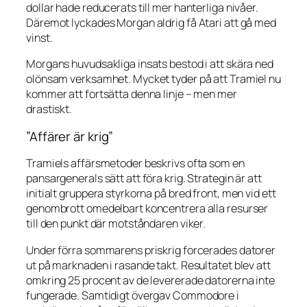
dollar hade reducerats till mer hanterliga nivåer.
Däremot lyckades Morgan aldrig få Atari att gå med
vinst.
Morgans huvudsakliga insats bestod i att skära ned
olönsam verksamhet. Mycket tyder på att Tramiel nu
kommer att fortsätta denna linje – men mer
drastiskt.
”Affärer är krig”
Tramiels affärsmetoder beskrivs ofta som en
pansargenerals sätt att föra krig. Strategin är att
initialt gruppera styrkorna på bred front, men vid ett
genombrott omedelbart koncentrera alla resurser
till den punkt där motståndaren viker.
Under förra sommarens priskrig forcerades datorer
ut på marknaden i rasande takt. Resultatet blev att
omkring 25 procent av de levererade datorerna inte
fungerade. Samtidigt övergav Commodore i