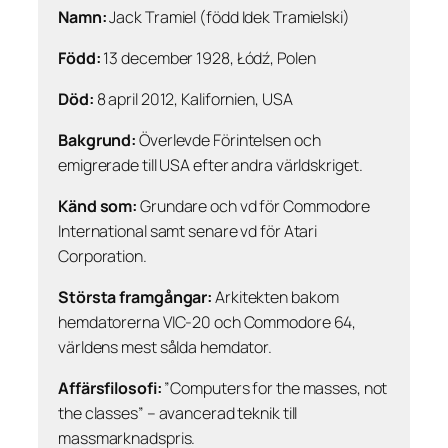
Namn:
Jack Tramiel (född Idek Tramielski)
Född:
13 december 1928, Łódź, Polen
Död:
8 april 2012, Kalifornien, USA
Bakgrund:
Överlevde Förintelsen och
emigrerade till USA efter andra världskriget.
Känd som:
Grundare och vd för Commodore
International samt senare vd för Atari
Corporation.
Största framgångar:
Arkitekten bakom
hemdatorerna VIC-20 och Commodore 64,
världens mest sålda hemdator.
Affärsfilosofi:
”Computers for the masses, not
the classes” – avancerad teknik till
massmarknadspris.