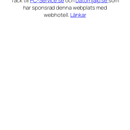
Tack till
PC-Service.se
och
Datorhjälp.se
som
har sponsrad denna webplats med
webhotell.
Länkar