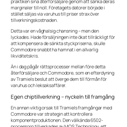
praktiken sina återförsäljare genom att sänka deras
marginaler till noll. Företagets datorer började i
stället säljas via varuhus till priser strax över
tillverkningskostnaden.
Detta var en våghalsig chansning – men den
lyckades. Hade försäljningen inte ökat tillräckligt för
att kompensera de sänkta styckpriserna, skulle
Commodore snabbt ha hamnat i en allvarlig
likviditetskris.
Än i dag pågår rättsprocesser mellan före detta
återförsäljare och Commodore, som en efterdyning
av Tramiels beslut att överge dem till förmån för
varuhus och leksaksaffärer.
Egen chiptillverkning – nyckeln till framgång
En annan viktig orsak till Tramiels framgångar med
Commodore var strategin att kontrollera
komponentproduktionen. Den välkända 6502-
processorn tillverkades av MOS Technology, ett