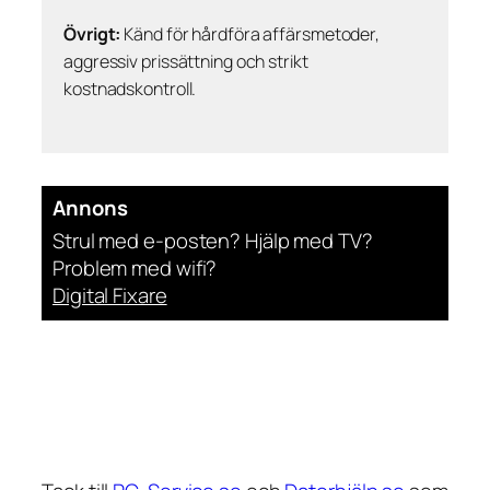
Övrigt:
Känd för hårdföra affärsmetoder,
aggressiv prissättning och strikt
kostnadskontroll.
Annons
Strul med e-posten? Hjälp med TV?
Problem med wifi?
Digital Fixare