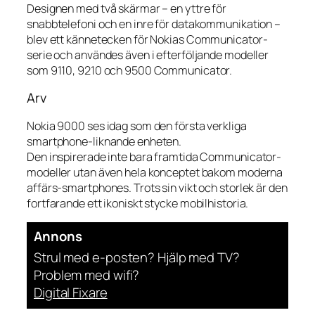
Designen med två skärmar – en yttre för
snabbtelefoni och en inre för datakommunikation –
blev ett kännetecken för Nokias Communicator-
serie och användes även i efterföljande modeller
som 9110, 9210 och 9500 Communicator.
Arv
Nokia 9000 ses idag som den första verkliga
smartphone-liknande enheten.
Den inspirerade inte bara framtida Communicator-
modeller utan även hela konceptet bakom moderna
affärs-smartphones. Trots sin vikt och storlek är den
fortfarande ett ikoniskt stycke mobilhistoria.
Annons
Strul med e-posten? Hjälp med TV?
Problem med wifi?
Digital Fixare