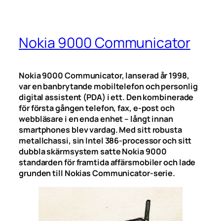
Nokia 9000 Communicator
Nokia 9000 Communicator, lanserad år 1998,
var en banbrytande mobiltelefon och personlig
digital assistent (PDA) i ett. Den kombinerade
för första gången telefon, fax, e-post och
webbläsare i en enda enhet – långt innan
smartphones blev vardag. Med sitt robusta
metallchassi, sin Intel 386-processor och sitt
dubbla skärmsystem satte Nokia 9000
standarden för framtida affärsmobiler och lade
grunden till Nokias Communicator-serie.