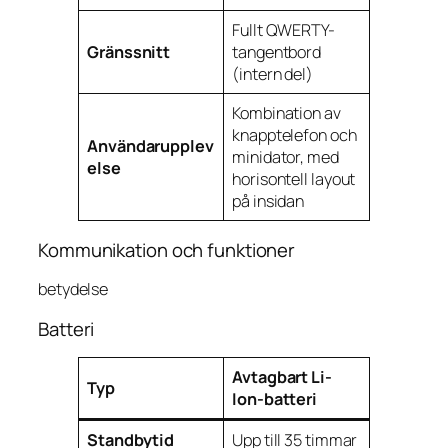
Fullt QWERTY-
Gränssnitt
tangentbord
(intern del)
Kombination av
knapptelefon och
Användarupplev
minidator, med
else
horisontell layout
på insidan
Kommunikation och funktioner
betydelse
Batteri
Avtagbart Li-
Typ
Ion-batteri
Standbytid
Upp till 35 timmar