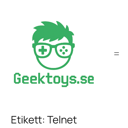
Hoppa
till
innehåll
Etikett:
Telnet