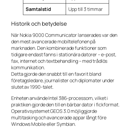
Samtalstid
Upp till 3 timmar
Historik och betydelse
När Nokia 9000 Communicator lanserades var den
den mest avancerade mobiltelefonen på
marknaden. Den kombinerade funktioner som
tidigare endast fanns i stationära datorer – e-post,
fax, internet och textbehandling – med trådlös
kommunikation.
Detta gjorde den snabbt till en favorit bland
företagsledare, journalister och diplomater under
slutet av 1990-talet.
Enheten använde Intel 386-processorn, vilket i
praktiken gjorde den till en bärbar dator i fickformat.
Operativsystemet GEOS 3.0 möjliggjorde
multitasking och avancerade appar långt före
Windows Mobile eller Symbian.