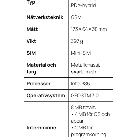
Typ
PDA-hybrid
Nätverksteknik
GSM
Mått
173 × 64 × 38 mm
Vikt
397 g
SIM
Mini-SIM
Material och
Metallchassi,
färg
svart
finish
Processor
Intel 386
Operativsystem
GEOSTM 3.0
8 MB totalt:
• 4 MB för OS och
appar
Internminne
• 2 MB för
programkörning