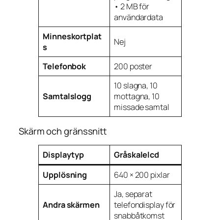
• 2 MB för
användardata
Minneskortplat
Nej
s
Telefonbok
200 poster
10 slagna, 10
Samtalslogg
mottagna, 10
missade samtal
Skärm och gränssnitt
Displaytyp
Gråskalelcd
Upplösning
640 × 200 pixlar
Ja, separat
Andra skärmen
telefondisplay för
snabbåtkomst