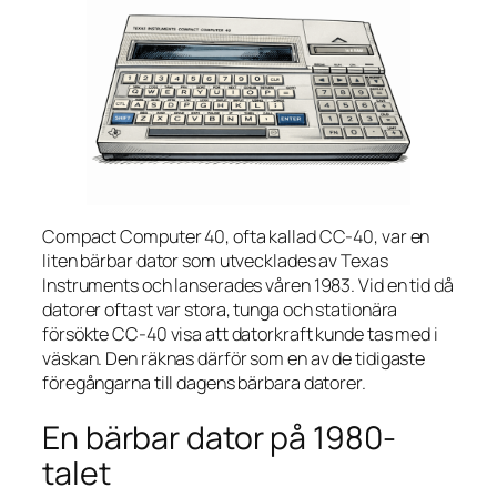
Compact Computer 40, ofta kallad CC-40, var en
liten bärbar dator som utvecklades av Texas
Instruments och lanserades våren 1983. Vid en tid då
datorer oftast var stora, tunga och stationära
försökte CC-40 visa att datorkraft kunde tas med i
väskan. Den räknas därför som en av de tidigaste
föregångarna till dagens bärbara datorer.
En bärbar dator på 1980-
talet