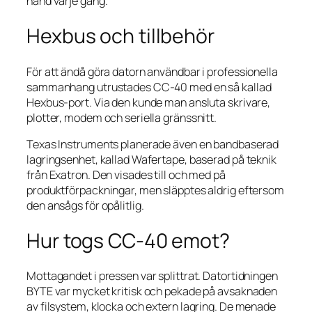
hand varje gång.
Hexbus och tillbehör
För att ändå göra datorn användbar i professionella
sammanhang utrustades CC-40 med en så kallad
Hexbus-port. Via den kunde man ansluta skrivare,
plotter, modem och seriella gränssnitt.
Texas Instruments planerade även en bandbaserad
lagringsenhet, kallad Wafertape, baserad på teknik
från Exatron. Den visades till och med på
produktförpackningar, men släpptes aldrig eftersom
den ansågs för opålitlig.
Hur togs CC-40 emot?
Mottagandet i pressen var splittrat. Datortidningen
BYTE var mycket kritisk och pekade på avsaknaden
av filsystem, klocka och extern lagring. De menade