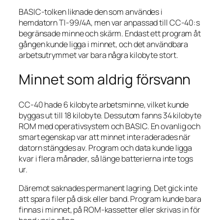
BASIC-tolken liknade den som användes i
hemdatorn TI-99/4A, men var anpassad till CC-40:s
begränsade minne och skärm. Endast ett program åt
gången kunde ligga i minnet, och det användbara
arbetsutrymmet var bara några kilobyte stort.
Minnet som aldrig försvann
CC-40 hade 6 kilobyte arbetsminne, vilket kunde
byggas ut till 18 kilobyte. Dessutom fanns 34 kilobyte
ROM med operativsystem och BASIC. En ovanlig och
smart egenskap var att minnet inte raderades när
datorn stängdes av. Program och data kunde ligga
kvar i flera månader, så länge batterierna inte togs
ur.
Däremot saknades permanent lagring. Det gick inte
att spara filer på disk eller band. Program kunde bara
finnas i minnet, på ROM-kassetter eller skrivas in för