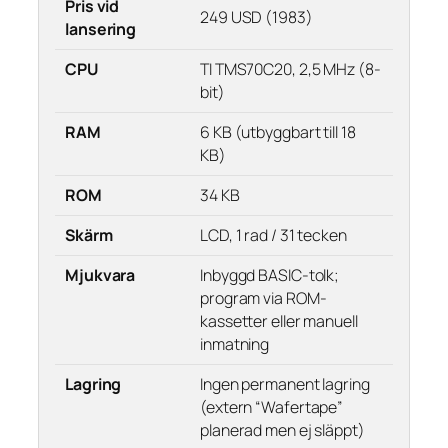
Pris vid
249 USD (1983)
lansering
CPU
TI TMS70C20, 2,5 MHz (8-
bit)
RAM
6 KB (utbyggbart till 18
KB)
ROM
34 KB
Skärm
LCD, 1 rad / 31 tecken
Mjukvara
Inbyggd BASIC-tolk;
program via ROM-
kassetter eller manuell
inmatning
Lagring
Ingen permanent lagring
(extern “Wafertape”
planerad men ej släppt)