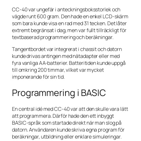
CC-40 var ungefär i anteckningsboksstorlek och
vägde runt 600 gram. Den hade en enkel LCD-skärm
som bara kunde visa en rad med 31 tecken. Det låter
extremt begränsat i dag, men var fullt tillräckligt för
textbaserad programmering och beräkningar.
Tangentbordet var integrerat i chassit och datorn
kunde drivas antingen med nätadapter eller med
fyra vanliga AA-batterier. Batteritiden kunde uppgå
till omkring 200 timmar, vilket var mycket
imponerande för sin tid.
Programmering i BASIC
En central idé med CC-40 var att den skulle vara lätt
att programmera. Därför hade den ett inbyggt
BASIC-språk som startade direkt när man slog på
datorn. Användaren kunde skriva egna program för
beräkningar, utbildning eller enklare simuleringar.