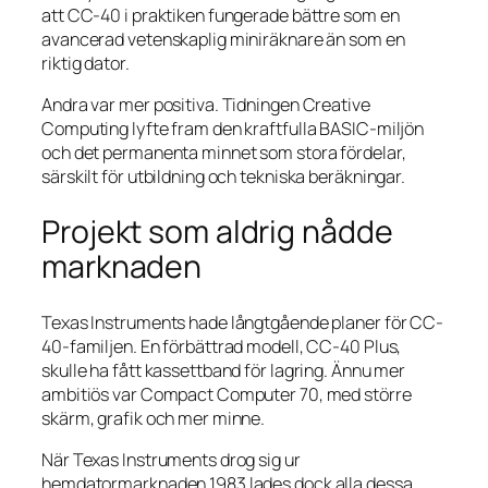
att CC-40 i praktiken fungerade bättre som en
avancerad vetenskaplig miniräknare än som en
riktig dator.
Andra var mer positiva. Tidningen Creative
Computing lyfte fram den kraftfulla BASIC-miljön
och det permanenta minnet som stora fördelar,
särskilt för utbildning och tekniska beräkningar.
Projekt som aldrig nådde
marknaden
Texas Instruments hade långtgående planer för CC-
40-familjen. En förbättrad modell, CC-40 Plus,
skulle ha fått kassettband för lagring. Ännu mer
ambitiös var Compact Computer 70, med större
skärm, grafik och mer minne.
När Texas Instruments drog sig ur
hemdatormarknaden 1983 lades dock alla dessa