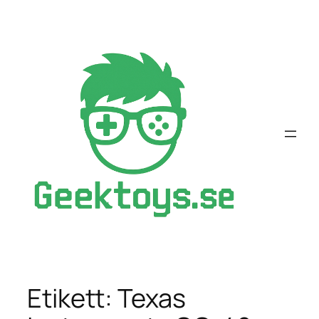
Hoppa
till
innehåll
Etikett:
Texas