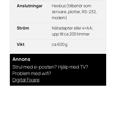
Anslutningar
Hexbus (tillbehör som
skrivare, plotter, RS-232,
modem)
Ström
Nätadapter eller 4×AA;
upp till ca 200 timmar
Vikt
ca 600 g
Annons
Strul med e-posten? Hjälp med TV?
Problem med wifi?
Digital Fixare