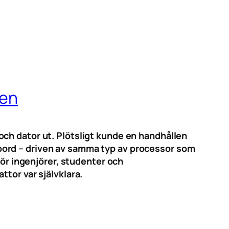
den
ch dator ut. Plötsligt kunde en handhållen
bord – driven av samma typ av processor som
för ingenjörer, studenter och
tor var självklara.