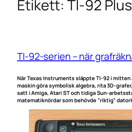
Etikett:
TI-92 Plu
TI-92-serien – när grafräk
När Texas Instruments släppte TI-92 i mitten
maskin göra symbolisk algebra, rita 3D-graf
satt i Amiga, Atari ST och tidiga Sun-arbetsst
matematiknördar som behövde ”riktig” datorkra