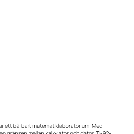
var ett bärbart matematiklaboratorium. Med
 gränsen mellan kalkylator och dator. TI-92-