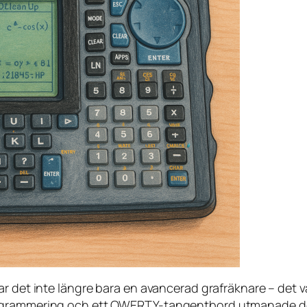
ar det inte längre bara en avancerad grafräknare – det 
ogrammering och ett QWERTY-tangentbord utmanade den