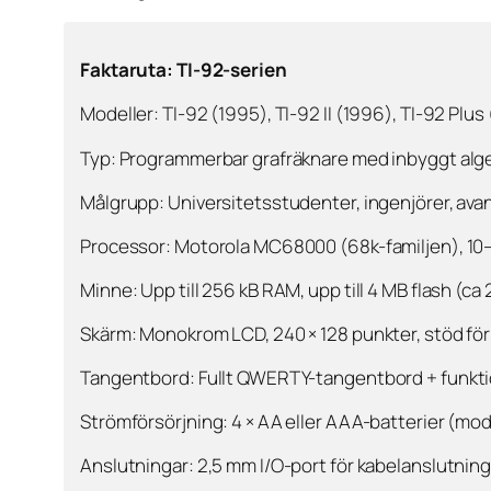
Faktaruta: TI-92-serien
Modeller: TI-92 (1995), TI-92 II (1996), TI-92 Pl
Typ: Programmerbar grafräknare med inbyggt alg
Målgrupp: Universitetsstudenter, ingenjörer, ava
Processor: Motorola MC68000 (68k-familjen), 10
Minne: Upp till 256 kB RAM, upp till 4 MB flash (c
Skärm: Monokrom LCD, 240 × 128 punkter, stöd fö
Tangentbord: Fullt QWERTY-tangentbord + funkti
Strömförsörjning: 4 × AA eller AAA-batterier (mo
Anslutningar: 2,5 mm I/O-port för kabelanslutning