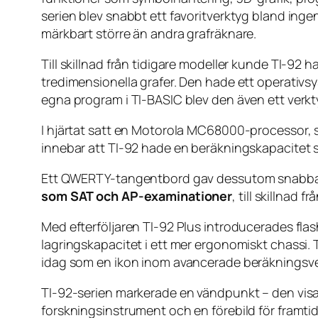
serien blev snabbt ett favoritverktyg bland inge
märkbart större än andra grafräknare.
Till skillnad från tidigare modeller kunde TI-92
tredimensionella grafer. Den hade ett operativsy
egna program i TI-BASIC blev den även ett verkty
I hjärtat satt en Motorola MC68000-processor
innebar att TI-92 hade en beräkningskapacitet so
Ett QWERTY-tangentbord gav dessutom snabbare
som SAT och AP-examinationer
, till skillnad
Med efterföljaren TI-92 Plus introducerades f
lagringskapacitet i ett mer ergonomiskt chassi. T
idag som en ikon inom avancerade beräkningsve
TI-92-serien markerade en vändpunkt – den visad
forskningsinstrument och en förebild för framti