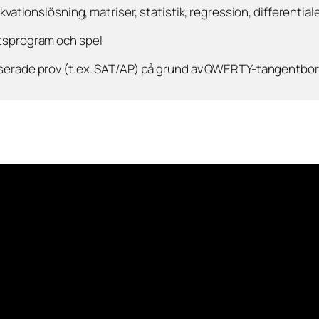
kvationslösning, matriser, statistik, regression, differentia
tsprogram och spel
iserade prov (t.ex. SAT/AP) på grund av QWERTY-tangentbo