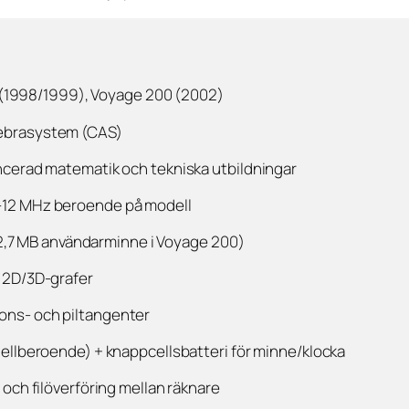
us (1998/1999), Voyage 200 (2002)
ebra­system (CAS)
ncerad matematik och tekniska utbildningar
–12 MHz beroende på modell
a 2,7 MB användarminne i Voyage 200)
r 2D/3D-grafer
ons- och piltangenter
dellberoende) + knappcellsbatteri för minne/klocka
 och filöverföring mellan räknare