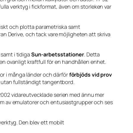
lla verktyg i fickformat, även om storleken var
liskt och plotta parametriska samt
n Derive, och tack vare möjligheten att skriva
, samt i tidiga
Sun-arbetsstationer
. Detta
n ovanligt kraftfull för en handhållen enhet.
r i många länder och därför
förbjöds vid prov
n utan fullständigt tangentbord.
 2002 vidareutvecklade serien med ännu mer
i form av emulatorer och entusiastgrupper och ses
erktyg. Den blev ett mobilt