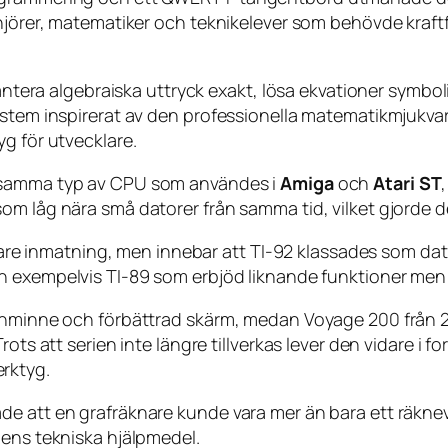
njörer, matematiker och teknikelever som behövde kraftfu
 hantera algebraiska uttryck exakt, lösa ekvationer symbo
stem inspirerat av den professionella matematikmjukvara
g för utvecklare.
, samma typ av CPU som användes i
Amiga
och
Atari ST
m låg nära små datorer från samma tid, vilket gjorde de
 inmatning, men innebar att TI-92 klassades som dato
 från exempelvis TI-89 som erbjöd liknande funktioner me
lashminne och förbättrad skärm, medan Voyage 200 från
rots att serien inte längre tillverkas lever den vidare 
rktyg.
e att en grafräknare kunde vara mer än bara ett räknev
dens tekniska hjälpmedel.