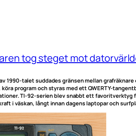
s
naren tog steget mot datorvärl
 av 1990-talet suddades gränsen mellan grafräknare o
er, köra program och styras med ett QWERTY-tangent
ationer. TI-92-serien blev snabbt ett favoritverktyg 
ft i väskan, långt innan dagens laptopar och surfplat