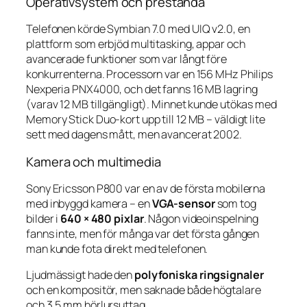
Operativsystem och prestanda
Telefonen körde Symbian 7.0 med UIQ v2.0, en
plattform som erbjöd multitasking, appar och
avancerade funktioner som var långt före
konkurrenterna. Processorn var en 156 MHz Philips
Nexperia PNX4000, och det fanns 16 MB lagring
(varav 12 MB tillgängligt). Minnet kunde utökas med
Memory Stick Duo-kort upp till 12 MB – väldigt lite
sett med dagens mått, men avancerat 2002.
Kamera och multimedia
Sony Ericsson P800 var en av de första mobilerna
med inbyggd kamera – en
VGA-sensor
som tog
bilder i
640 × 480 pixlar
. Någon videoinspelning
fanns inte, men för många var det första gången
man kunde fota direkt med telefonen.
Ljudmässigt hade den
polyfoniska ringsignaler
och en kompositör, men saknade både högtalare
och 3,5 mm hörlursuttag.