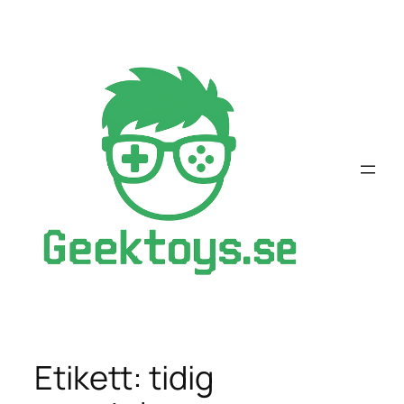
Hoppa
till
innehåll
Etikett:
tidig