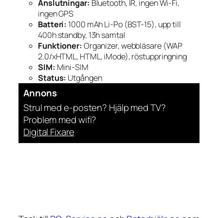
Anslutningar:
Bluetooth, IR, ingen Wi-Fi,
ingen GPS
Batteri:
1000 mAh Li-Po (BST-15), upp till
400h standby, 13h samtal
Funktioner:
Organizer, webbläsare (WAP
2.0/xHTML, HTML, iMode), röstuppringning
SIM:
Mini-SIM
Status:
Utgången
Annons
Strul med e-posten? Hjälp med TV?
Problem med wifi?
Digital Fixare