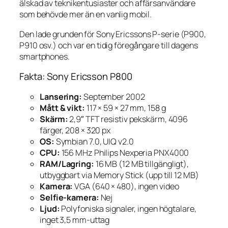
älskad av teknikentusiaster och affärsanvändare
som behövde mer än en vanlig mobil.
Den lade grunden för Sony Ericssons P-serie (P900,
P910 osv.) och var en tidig föregångare till dagens
smartphones.
Fakta: Sony Ericsson P800
Lansering:
September 2002
Mått & vikt:
117 × 59 × 27 mm, 158 g
Skärm:
2,9″ TFT resistiv pekskärm, 4096
färger, 208 × 320 px
OS:
Symbian 7.0, UIQ v2.0
CPU:
156 MHz Philips Nexperia PNX4000
RAM/Lagring:
16 MB (12 MB tillgängligt),
utbyggbart via Memory Stick (upp till 12 MB)
Kamera:
VGA (640 × 480), ingen video
Selfie-kamera:
Nej
Ljud:
Polyfoniska signaler, ingen högtalare,
inget 3,5 mm-uttag