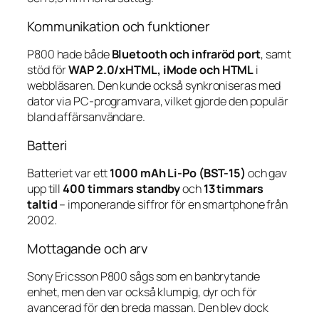
Kommunikation och funktioner
P800 hade både
Bluetooth och infraröd port
, samt
stöd för
WAP 2.0/xHTML, iMode och HTML
i
webbläsaren. Den kunde också synkroniseras med
dator via PC-programvara, vilket gjorde den populär
bland affärsanvändare.
Batteri
Batteriet var ett
1000 mAh Li-Po (BST-15)
och gav
upp till
400 timmars standby
och
13 timmars
taltid
– imponerande siffror för en smartphone från
2002.
Mottagande och arv
Sony Ericsson P800 sågs som en banbrytande
enhet, men den var också klumpig, dyr och för
avancerad för den breda massan. Den blev dock