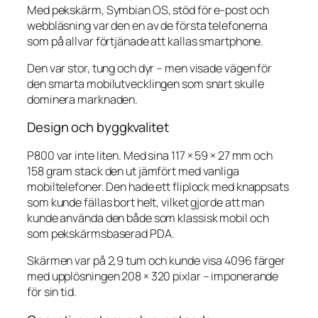
Med pekskärm, Symbian OS, stöd för e-post och
webbläsning var den en av de första telefonerna
som på allvar förtjänade att kallas smartphone.
Den var stor, tung och dyr – men visade vägen för
den smarta mobilutvecklingen som snart skulle
dominera marknaden.
Design och byggkvalitet
P800 var inte liten. Med sina 117 × 59 × 27 mm och
158 gram stack den ut jämfört med vanliga
mobiltelefoner. Den hade ett fliplock med knappsats
som kunde fällas bort helt, vilket gjorde att man
kunde använda den både som klassisk mobil och
som pekskärmsbaserad PDA.
Skärmen var på 2,9 tum och kunde visa 4096 färger
med upplösningen 208 × 320 pixlar – imponerande
för sin tid.