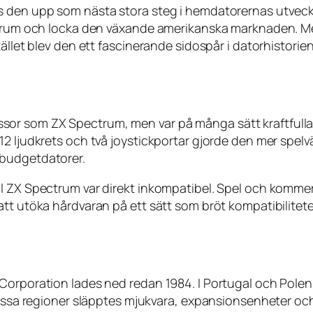
 den upp som nästa stora steg i hemdatorernas utveckli
ctrum och locka den växande amerikanska marknaden. Men
tället blev den ett fascinerande sidospår i datorhistorie
r som ZX Spectrum, men var på många sätt kraftfullare.
12 ljudkrets och två joystickportar gjorde den mer spel
 budgetdatorer.
l ZX Spectrum var direkt inkompatibel. Spel och kommers
tt utöka hårdvaran på ett sätt som bröt kompatibiliteten
 Corporation lades ned redan 1984. I Portugal och Pol
 dessa regioner släpptes mjukvara, expansionsenheter oc