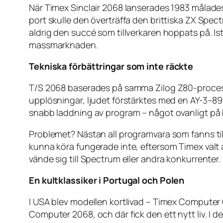
När Timex Sinclair 2068 lanserades 1983 målades
port skulle den överträffa den brittiska ZX Spe
aldrig den succé som tillverkaren hoppats på. Is
massmarknaden.
Tekniska förbättringar som inte räckte
T/S 2068 baserades på samma Zilog Z80-processo
upplösningar, ljudet förstärktes med en AY-3–89
snabb laddning av program – något ovanligt på
Problemet? Nästan all programvara som fanns til
kunna köra fungerade inte, eftersom Timex valt a
vände sig till Spectrum eller andra konkurrenter.
En kultklassiker i Portugal och Polen
I USA blev modellen kortlivad – Timex Computer
Computer 2068, och där fick den ett nytt liv. I