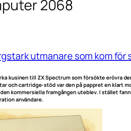
mputer 2068
ärgstark utmanare som kom för 
starka kusinen till ZX Spectrum som försökte erövra
portar och cartridge-stöd var den på pappret en klart
n kommersiella framgången uteblev. I stället fann de
eration användare.