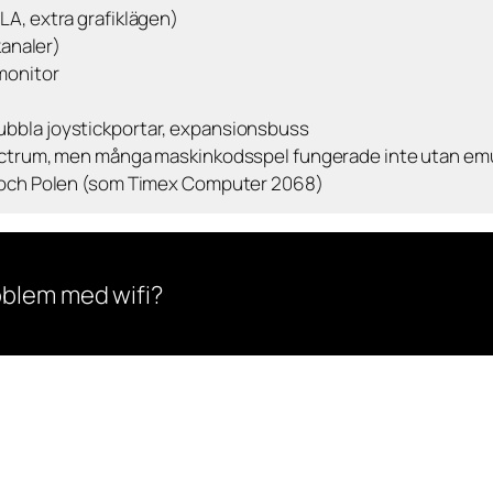
A, extra grafiklägen)
kanaler)
monitor
bbla joystickportar, expansionsbuss
ctrum, men många maskinkodsspel fungerade inte utan em
a och Polen (som Timex Computer 2068)
oblem med wifi?