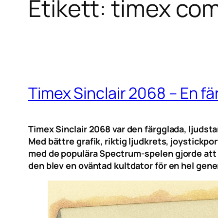
Etikett:
timex co
Timex Sinclair 2068 – En f
Timex Sinclair 2068 var den färgglada, ljud
Med bättre grafik, riktig ljudkrets, joystick
med de populära Spectrum-spelen gjorde att de
den blev en oväntad kultdator för en hel gen