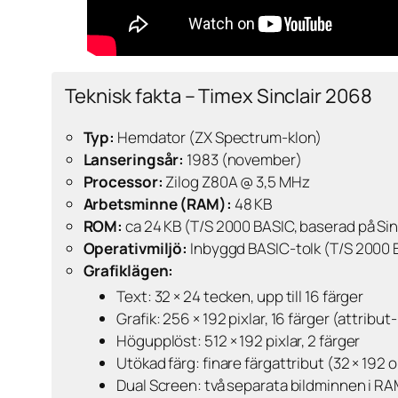
Teknisk fakta – Timex Sinclair 2068
Typ:
Hemdator (ZX Spectrum-klon)
Lanseringsår:
1983 (november)
Processor:
Zilog Z80A @ 3,5 MHz
Arbetsminne (RAM):
48 KB
ROM:
ca 24 KB (T/S 2000 BASIC, baserad på Sin
Operativmiljö:
Inbyggd BASIC-tolk (T/S 2000 
Grafiklägen:
Text: 32 × 24 tecken, upp till 16 färger
Grafik: 256 × 192 pixlar, 16 färger (attrib
Högupplöst: 512 × 192 pixlar, 2 färger
Utökad färg: finare färgattribut (32 × 192
Dual Screen: två separata bildminnen i R