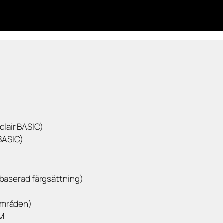
clair BASIC)
BASIC)
ut-baserad färgsättning)
 områden)
AM