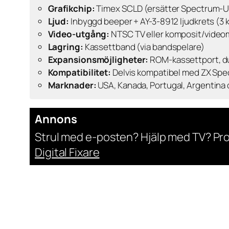
Grafikchip:
Timex SCLD (ersätter Spectrum-UL
Ljud:
Inbyggd beeper + AY-3-8912 ljudkrets (3 
Video-utgång:
NTSC TV eller komposit/video
Lagring:
Kassettband (via bandspelare)
Expansionsmöjligheter:
ROM-kassettport, du
Kompatibilitet:
Delvis kompatibel med ZX Spe
Marknader:
USA, Kanada, Portugal, Argentin
Annons
Strul med e-posten? Hjälp med TV? Pr
Digital Fixare