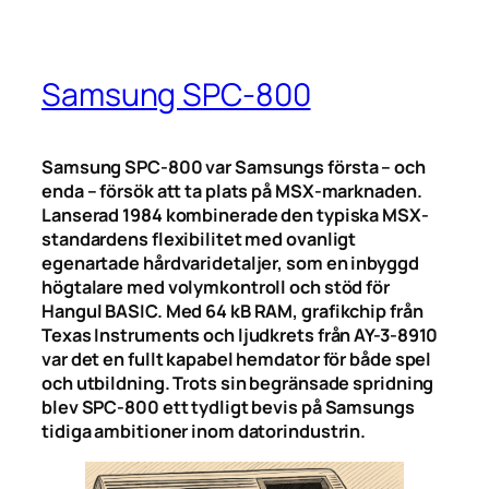
Samsung SPC-800
Samsung SPC-800 var Samsungs första – och
enda – försök att ta plats på MSX-marknaden.
Lanserad 1984 kombinerade den typiska MSX-
standardens flexibilitet med ovanligt
egenartade hårdvaridetaljer, som en inbyggd
högtalare med volymkontroll och stöd för
Hangul BASIC. Med 64 kB RAM, grafikchip från
Texas Instruments och ljudkrets från AY-3-8910
var det en fullt kapabel hemdator för både spel
och utbildning. Trots sin begränsade spridning
blev SPC-800 ett tydligt bevis på Samsungs
tidiga ambitioner inom datorindustrin.