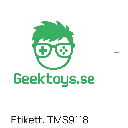
Hoppa
till
innehåll
Etikett:
TMS9118