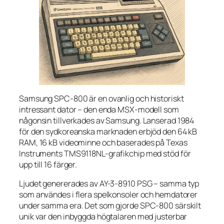
Samsung SPC-800 är en ovanlig och historiskt
intressant dator – den enda MSX-modell som
någonsin tillverkades av Samsung. Lanserad 1984
för den sydkoreanska marknaden erbjöd den 64 kB
RAM, 16 kB videominne och baserades på Texas
Instruments TMS9118NL-grafikchip med stöd för
upp till 16 färger.
Ljudet genererades av AY-3-8910 PSG – samma typ
som användes i flera spelkonsoler och hemdatorer
under samma era. Det som gjorde SPC-800 särskilt
unik var den inbyggda högtalaren med justerbar