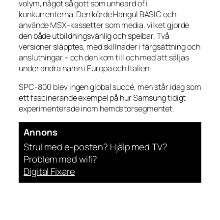
volym, något så gott som unheard of i
konkurrenterna. Den körde Hangul BASIC och
använde MSX-kassetter som media, vilket gjorde
den både utbildningsvänlig och spelbar. Två
versioner släpptes, med skillnader i färgsättning och
anslutningar – och den kom till och med att säljas
under andra namn i Europa och Italien.
SPC-800 blev ingen global succé, men står idag som
ett fascinerande exempel på hur Samsung tidigt
experimenterade inom hemdatorsegmentet.
Annons
Strul med e-posten? Hjälp med TV?
Problem med wifi?
Digital Fixare