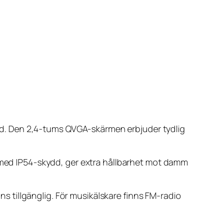
itid. Den 2,4-tums QVGA-skärmen erbjuder tydlig
, med IP54-skydd, ger extra hållbarhet mot damm
nns tillgänglig. För musikälskare finns FM-radio