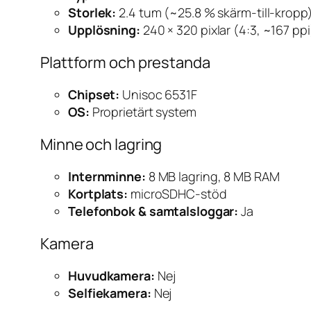
Storlek:
2.4 tum (~25.8 % skärm-till-kropp
Upplösning:
240 × 320 pixlar (4:3, ~167 ppi
Plattform och prestanda
Chipset:
Unisoc 6531F
OS:
Proprietärt system
Minne och lagring
Internminne:
8 MB lagring, 8 MB RAM
Kortplats:
microSDHC-stöd
Telefonbok & samtalsloggar:
Ja
Kamera
Huvudkamera:
Nej
Selfiekamera:
Nej