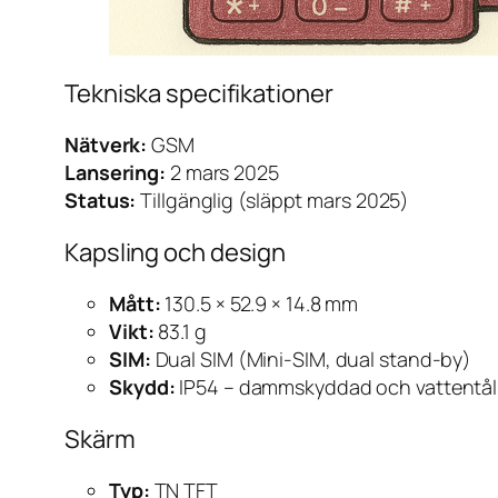
Tekniska specifikationer
Nätverk:
GSM
Lansering:
2 mars 2025
Status:
Tillgänglig (släppt mars 2025)
Kapsling och design
Mått:
130.5 × 52.9 × 14.8 mm
Vikt:
83.1 g
SIM:
Dual SIM (Mini-SIM, dual stand-by)
Skydd:
IP54 – dammskyddad och vattentåli
Skärm
Typ:
TN TFT