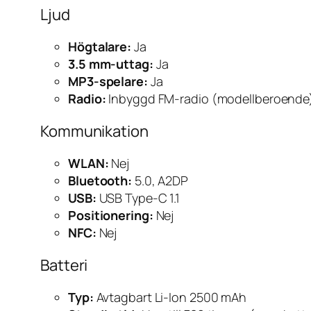
Ljud
Högtalare:
Ja
3.5 mm-uttag:
Ja
MP3-spelare:
Ja
Radio:
Inbyggd FM-radio (modellberoende
Kommunikation
WLAN:
Nej
Bluetooth:
5.0, A2DP
USB:
USB Type-C 1.1
Positionering:
Nej
NFC:
Nej
Batteri
Typ:
Avtagbart Li-Ion 2500 mAh