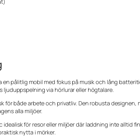
at)
g
 ha en pålitlig mobil med fokus på musik och lång batter
 ljuduppspelning via hörlurar eller högtalare.
isk för både arbete och privatliv. Den robusta designen
gens alla miljöer.
alisk för resor eller miljöer där laddning inte alltid fi
aktisk nytta i mörker.