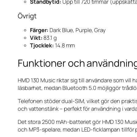
Standbytid:
Upp till 720 timmar (uppskatt
Övrigt
Färger:
Dark Blue, Purple, Gray
Vikt:
83.1 g
Tjocklek:
14.8 mm
Funktioner och användnin
HMD 130 Music riktar sig till användare som vill
läsbarhet, medan Bluetooth 5.0 möjliggör trådlös
Telefonen stöder dual-SIM, vilket gör den prakt
och vattenstänk – perfekt för användning i varda
Det stora 2500 mAh-batteriet gör HMD 130 Music ide
och MP3-spelare, medan LED-ficklampan tillför pr