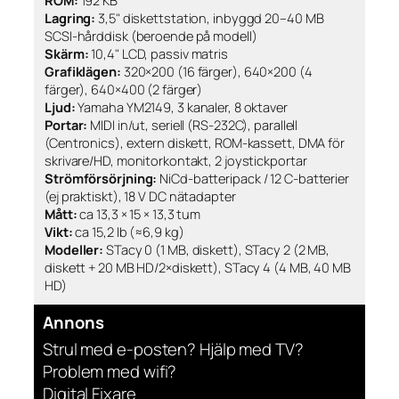
ROM:
192 KB
Lagring:
3,5" diskettstation, inbyggd 20–40 MB
SCSI-hårddisk (beroende på modell)
Skärm:
10,4" LCD, passiv matris
Grafiklägen:
320×200 (16 färger), 640×200 (4
färger), 640×400 (2 färger)
Ljud:
Yamaha YM2149, 3 kanaler, 8 oktaver
Portar:
MIDI in/ut, seriell (RS-232C), parallell
(Centronics), extern diskett, ROM-kassett, DMA för
skrivare/HD, monitorkontakt, 2 joystickportar
Strömförsörjning:
NiCd-batteripack / 12 C-batterier
(ej praktiskt), 18 V DC nätadapter
Mått:
ca 13,3 × 15 × 13,3 tum
Vikt:
ca 15,2 lb (≈6,9 kg)
Modeller:
STacy 0 (1 MB, diskett), STacy 2 (2 MB,
diskett + 20 MB HD/2×diskett), STacy 4 (4 MB, 40 MB
HD)
Annons
Strul med e-posten? Hjälp med TV?
Problem med wifi?
Digital Fixare