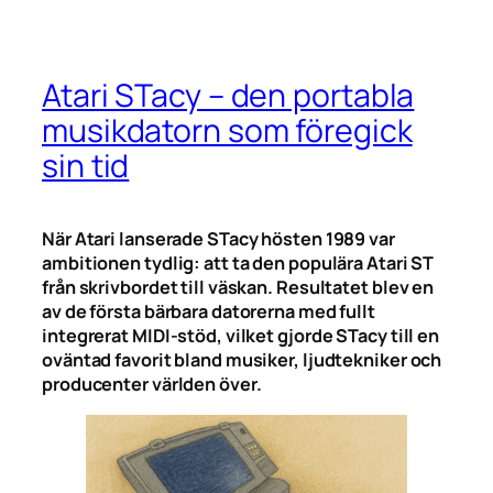
Atari STacy – den portabla
musikdatorn som föregick
sin tid
När Atari lanserade STacy hösten 1989 var
ambitionen tydlig: att ta den populära Atari ST
från skrivbordet till väskan. Resultatet blev en
av de första bärbara datorerna med fullt
integrerat MIDI-stöd, vilket gjorde STacy till en
oväntad favorit bland musiker, ljudtekniker och
producenter världen över.