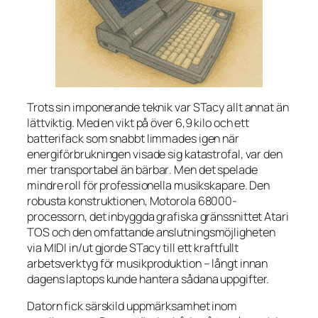
Trots sin imponerande teknik var STacy allt annat än
lättviktig. Med en vikt på över 6,9 kilo och ett
batterifack som snabbt limmades igen när
energiförbrukningen visade sig katastrofal, var den
mer
transportabel
än
bärbar
. Men det spelade
mindre roll för professionella musikskapare. Den
robusta konstruktionen, Motorola 68000-
processorn, det inbyggda grafiska gränssnittet Atari
TOS och den omfattande anslutningsmöjligheten
via MIDI in/ut gjorde STacy till ett kraftfullt
arbetsverktyg för musikproduktion – långt innan
dagens laptops kunde hantera sådana uppgifter.
Datorn fick särskild uppmärksamhet inom