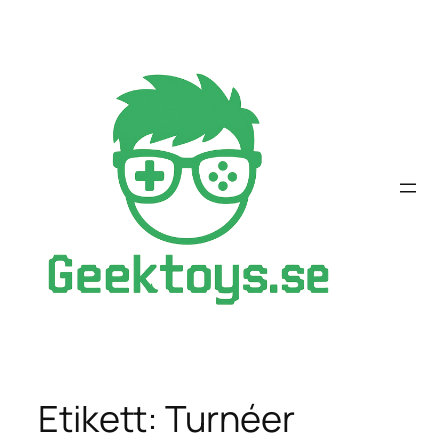
Hoppa
till
innehåll
Etikett:
Turnéer