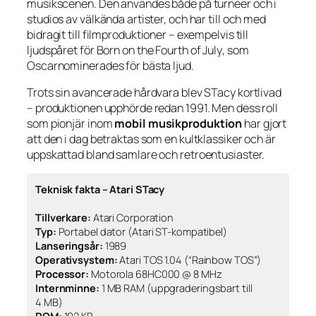
musikscenen. Den användes både på turnéer och i
studios av välkända artister, och har till och med
bidragit till filmproduktioner – exempelvis till
ljudspåret för
Born on the Fourth of July
, som
Oscarnominerades för bästa ljud.
Trots sin avancerade hårdvara blev STacy kortlivad
– produktionen upphörde redan 1991. Men dess roll
som pionjär inom
mobil musikproduktion
har gjort
att den i dag betraktas som en kultklassiker och är
uppskattad bland samlare och retroentusiaster.
Teknisk fakta – Atari STacy
Tillverkare:
Atari Corporation
Typ:
Portabel dator (Atari ST-kompatibel)
Lanseringsår:
1989
Operativsystem:
Atari TOS 1.04 (“Rainbow TOS”)
Processor:
Motorola 68HC000 @ 8 MHz
Internminne:
1 MB RAM (uppgraderingsbart till
4 MB)