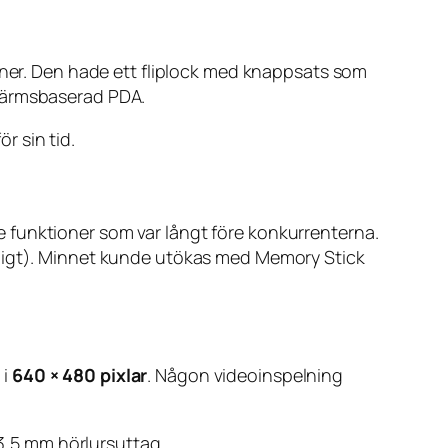
foner. Den hade ett fliplock med knappsats som
skärmsbaserad PDA.
r sin tid.
 funktioner som var långt före konkurrenterna.
gligt). Minnet kunde utökas med Memory Stick
 i
640 × 480 pixlar
. Någon videoinspelning
,5 mm hörlursuttag.