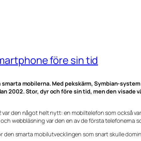
artphone före sin tid
tiga smarta mobilerna. Med pekskärm, Symbian-syste
an 2002. Stor, dyr och före sin tid, men den visade 
var den något helt nytt: en mobiltelefon som också var
och webbläsning var den en av de första telefonerna so
för den smarta mobilutvecklingen som snart skulle dom