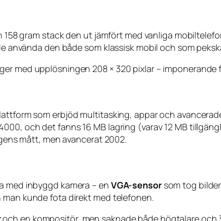
och 158 gram stack den ut jämfört med vanliga mobiltele
kunde använda den både som klassisk mobil och som pek
ger med upplösningen 208 × 320 pixlar – imponerande fö
lattform som erbjöd multitasking, appar och avancerade
4000, och det fanns 16 MB lagring (varav 12 MB tillgän
dagens mått, men avancerat 2002.
rna med inbyggd kamera – en
VGA-sensor
som tog bilder
n man kunde fota direkt med telefonen.
r
och en kompositör, men saknade både högtalare och 3