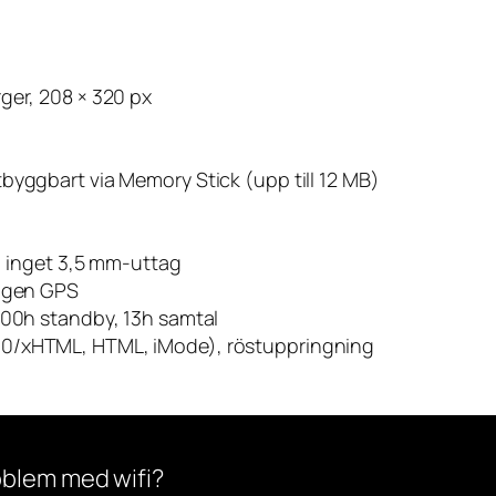
rger, 208 × 320 px
tbyggbart via Memory Stick (upp till 12 MB)
, inget 3,5 mm-uttag
ingen GPS
400h standby, 13h samtal
.0/xHTML, HTML, iMode), röstuppringning
oblem med wifi?