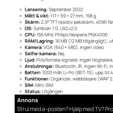
Lansering:
September 2002
Mått & vikt:
117 × 59 × 27 mm, 158 g
Skärm:
2,9″ TFT resistiv pekskärm, 4096 fä
OS:
Symbian 7.0, UIQ v2.0
CPU:
156 MHz Philips Nexperia PNX4000
RAM/Lagring:
16 MB (12 MB tillgängligt), u
Kamera:
VGA (640 × 480), ingen video
Selfie-kamera:
Nej
Ljud:
Polyfoniska signaler, ingen högtalare
Anslutningar:
Bluetooth, IR, ingen Wi-Fi, 
Batteri:
1000 mAh Li-Po (BST-15), upp till 
Funktioner:
Organizer, webbläsare (WAP 2
SIM:
Mini-SIM
Status:
Utgången
Annons
Strul med e-posten? Hjälp med TV? Pr