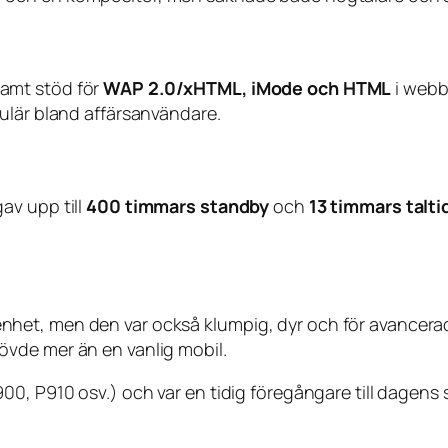
samt stöd för
WAP 2.0/xHTML, iMode och HTML
i webb
ulär bland affärsanvändare.
av upp till
400 timmars standby
och
13 timmars talti
het, men den var också klumpig, dyr och för avancerad
vde mer än en vanlig mobil.
00, P910 osv.) och var en tidig föregångare till dagen