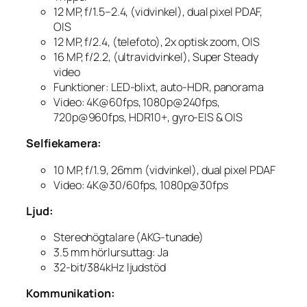
12 MP, f/1.5–2.4, (vidvinkel), dual pixel PDAF,
OIS
12 MP, f/2.4, (telefoto), 2x optisk zoom, OIS
16 MP, f/2.2, (ultravidvinkel), Super Steady
video
Funktioner: LED-blixt, auto-HDR, panorama
Video: 4K@60fps, 1080p@240fps,
720p@960fps, HDR10+, gyro-EIS & OIS
Selfiekamera:
10 MP, f/1.9, 26mm (vidvinkel), dual pixel PDAF
Video: 4K@30/60fps, 1080p@30fps
Ljud:
Stereohögtalare (AKG-tunade)
3.5 mm hörlursuttag: Ja
32-bit/384kHz ljudstöd
Kommunikation: