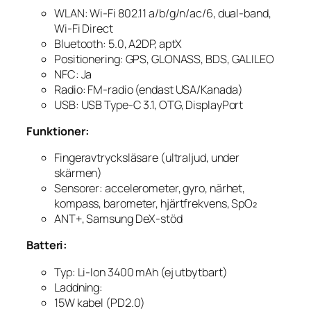
WLAN: Wi-Fi 802.11 a/b/g/n/ac/6, dual-band,
Wi-Fi Direct
Bluetooth: 5.0, A2DP, aptX
Positionering: GPS, GLONASS, BDS, GALILEO
NFC: Ja
Radio: FM-radio (endast USA/Kanada)
USB: USB Type-C 3.1, OTG, DisplayPort
Funktioner:
Fingeravtrycksläsare (ultraljud, under
skärmen)
Sensorer: accelerometer, gyro, närhet,
kompass, barometer, hjärtfrekvens, SpO₂
ANT+, Samsung DeX-stöd
Batteri:
Typ: Li-Ion 3400 mAh (ej utbytbart)
Laddning:
15W kabel (PD2.0)