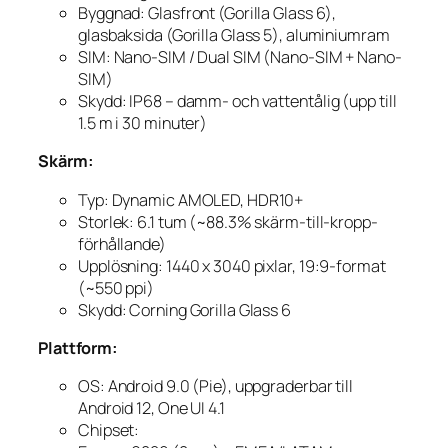
Byggnad: Glasfront (Gorilla Glass 6),
glasbaksida (Gorilla Glass 5), aluminiumram
SIM: Nano-SIM / Dual SIM (Nano-SIM + Nano-
SIM)
Skydd: IP68 – damm- och vattentålig (upp till
1.5 m i 30 minuter)
Skärm:
Typ: Dynamic AMOLED, HDR10+
Storlek: 6.1 tum (~88.3% skärm-till-kropp-
förhållande)
Upplösning: 1440 x 3040 pixlar, 19:9-format
(~550 ppi)
Skydd: Corning Gorilla Glass 6
Plattform:
OS: Android 9.0 (Pie), uppgraderbar till
Android 12, One UI 4.1
Chipset: