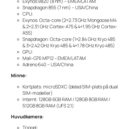
Exynos 9820 (8 nm)
– EMEA/LATAM
Snapdragon 855 (7 nm)
– USA/China
CPU:
Exynos: Octa-core (2×2.73 GHz Mongoose M4
& 2×2.31 GHz Cortex-A75 & 4×1.95 GHz Cortex-
A55)
Snapdragon: Octa-core (1×2.84 GHz Kryo 485
& 3×2.42 GHz Kryo 485 & 4×1.78 GHz Kryo 485)
GPU:
Mali-G76 MP12 – EMEA/LATAM
Adreno 640 – USA/China
Minne:
Kortplats: microSDXC (delad SIM-plats på dual
SIM-modeller)
Internt: 128GB 6GB RAM / 128GB 8GB RAM /
512GB 8GB RAM (UFS 2.1)
Huvudkamera:
Trippel: