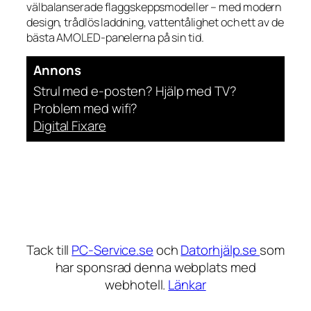
välbalanserade flaggskeppsmodeller – med modern
design, trådlös laddning, vattentålighet och ett av de
bästa AMOLED-panelerna på sin tid.
Annons
Strul med e-posten? Hjälp med TV?
Problem med wifi?
Digital Fixare
Tack till
PC-Service.se
och
Datorhjälp.se
som
har sponsrad denna webplats med
webhotell.
Länkar