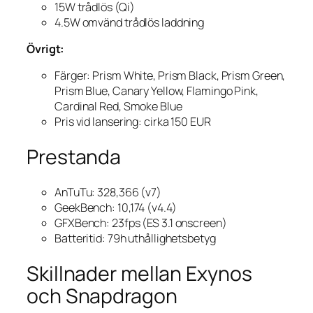
15W trådlös (Qi)
4.5W omvänd trådlös laddning
Övrigt:
Färger: Prism White, Prism Black, Prism Green,
Prism Blue, Canary Yellow, Flamingo Pink,
Cardinal Red, Smoke Blue
Pris vid lansering: cirka 150 EUR
Prestanda
AnTuTu: 328,366 (v7)
GeekBench: 10,174 (v4.4)
GFXBench: 23fps (ES 3.1 onscreen)
Batteritid: 79h uthållighetsbetyg
Skillnader mellan Exynos
och Snapdragon