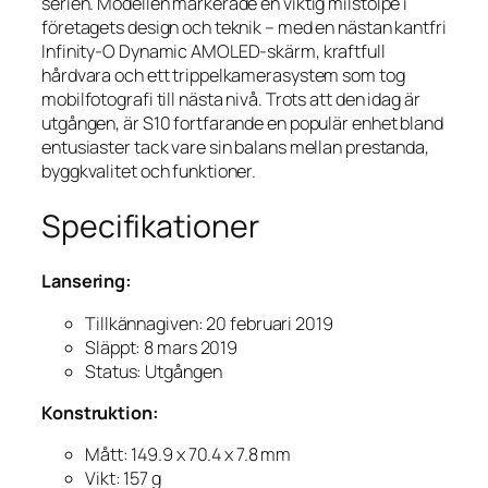
serien. Modellen markerade en viktig milstolpe i
företagets design och teknik – med en nästan kantfri
Infinity-O Dynamic AMOLED-skärm, kraftfull
hårdvara och ett trippelkamerasystem som tog
mobilfotografi till nästa nivå. Trots att den idag är
utgången, är S10 fortfarande en populär enhet bland
entusiaster tack vare sin balans mellan prestanda,
byggkvalitet och funktioner.
Specifikationer
Lansering:
Tillkännagiven: 20 februari 2019
Släppt: 8 mars 2019
Status: Utgången
Konstruktion:
Mått: 149.9 x 70.4 x 7.8 mm
Vikt: 157 g