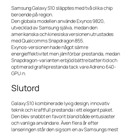
Samsung Galaxy S10 släpptes med två olika chip
beroende på region.
Den globala modellen använde Exynos 9820,
utvecklad av Samsung själva, medan den
amerikanska och kinesiska versionen utrustades
med Qualcomms Snapdragon 855.
Exynos-versionen hade något sämre
energieffektivitet men jämförbar prestanda, medan
Snapdragon-varianten erbjöd bättre batteritid och
optimerad grafikprestanda tack vare Adreno 640-
GPU:n.
Slutord
Galaxy S10 kombinerade lyxig design, innovativ
teknik och kraftfull prestanda i ett elegant paket.
Den blev snabbt en favorit bland både entusiaster
och vanliga användare. Även flera år efter
lanseringen står den sig som en av Samsungs mest